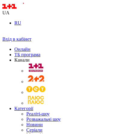
UA
RU
Вхід в кабінет
Онлайн
ТБ програма
Канали
Категорії
Реаліті-шоу
Розважальні шоу
Новини
Серіали