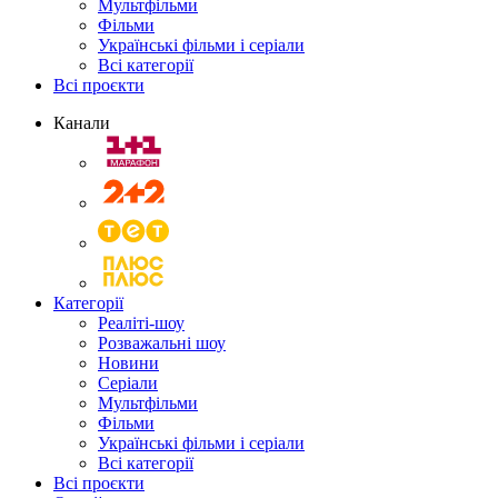
Мультфільми
Фільми
Українські фільми і серіали
Всі категорії
Всі проєкти
Канали
Категорії
Реаліті-шоу
Розважальні шоу
Новини
Серіали
Мультфільми
Фільми
Українські фільми і серіали
Всі категорії
Всі проєкти