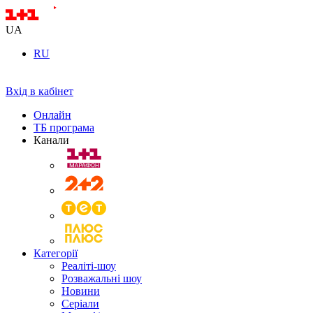
UA
RU
Вхід в кабінет
Онлайн
ТБ програма
Канали
Категорії
Реаліті-шоу
Розважальні шоу
Новини
Серіали