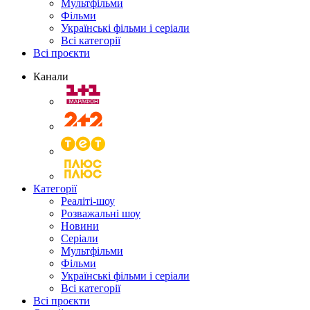
Мультфільми
Фільми
Українські фільми і серіали
Всі категорії
Всі проєкти
Канали
Категорії
Реаліті-шоу
Розважальні шоу
Новини
Серіали
Мультфільми
Фільми
Українські фільми і серіали
Всі категорії
Всі проєкти