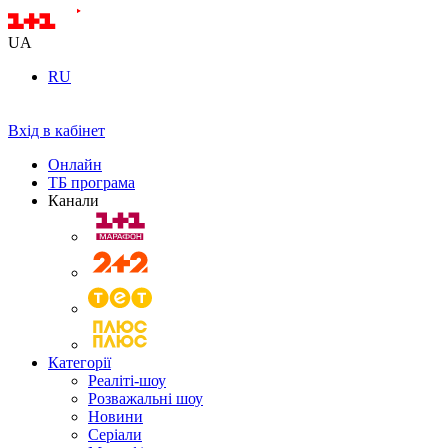
UA
RU
Вхід в кабінет
Онлайн
ТБ програма
Канали
Категорії
Реаліті-шоу
Розважальні шоу
Новини
Серіали