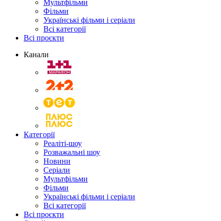
Мультфільми
Фільми
Українські фільми і серіали
Всі категорії
Всі проєкти
Канали
Категорії
Реаліті-шоу
Розважальні шоу
Новини
Серіали
Мультфільми
Фільми
Українські фільми і серіали
Всі категорії
Всі проєкти