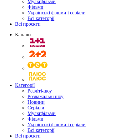
Мультфільми
Фільми
Українські фільми і серіали
Всі категорії
Всі проєкти
Канали
Категорії
Реаліті-шоу
Розважальні шоу
Новини
Серіали
Мультфільми
Фільми
Українські фільми і серіали
Всі категорії
Всі проєкти