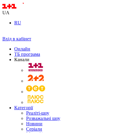
UA
RU
Вхід в кабінет
Онлайн
ТБ програма
Канали
Категорії
Реаліті-шоу
Розважальні шоу
Новини
Серіали