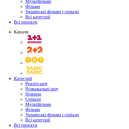
Мультфільми
Фільми
Українські фільми і серіали
Всі категорії
Всі проєкти
Канали
Категорії
Реаліті-шоу
Розважальні шоу
Новини
Серіали
Мультфільми
Фільми
Українські фільми і серіали
Всі категорії
Всі проєкти