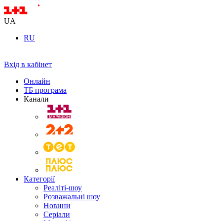
UA
RU
Вхід в кабінет
Онлайн
ТБ програма
Канали
Категорії
Реаліті-шоу
Розважальні шоу
Новини
Серіали