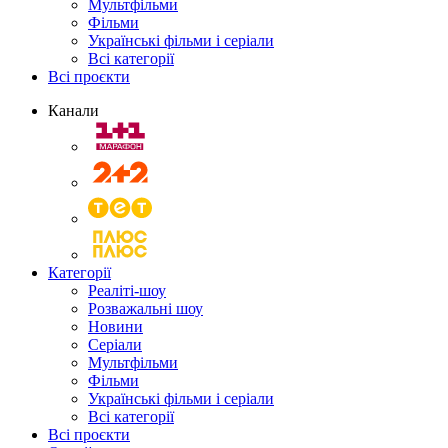
Мультфільми
Фільми
Українські фільми і серіали
Всі категорії
Всі проєкти
Канали
Категорії
Реаліті-шоу
Розважальні шоу
Новини
Серіали
Мультфільми
Фільми
Українські фільми і серіали
Всі категорії
Всі проєкти