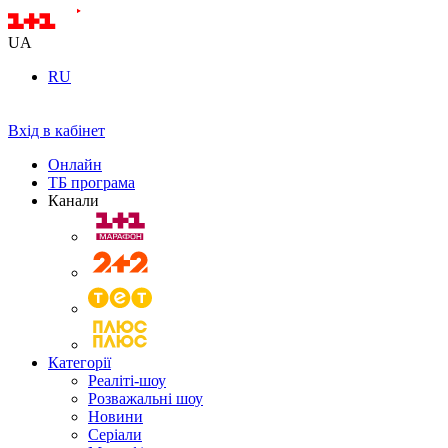
UA
RU
Вхід в кабінет
Онлайн
ТБ програма
Канали
Категорії
Реаліті-шоу
Розважальні шоу
Новини
Серіали