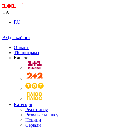
UA
RU
Вхід в кабінет
Онлайн
ТБ програма
Канали
Категорії
Реаліті-шоу
Розважальні шоу
Новини
Серіали