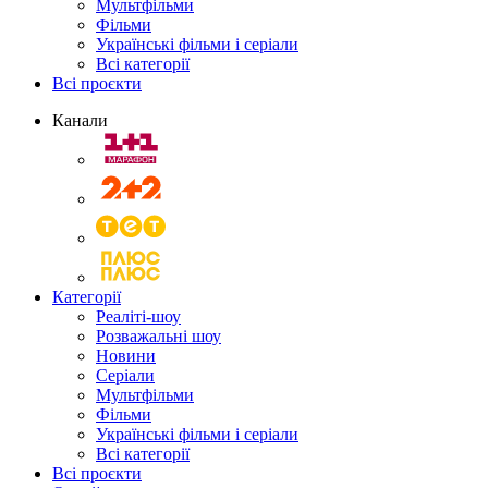
Мультфільми
Фільми
Українські фільми і серіали
Всі категорії
Всі проєкти
Канали
Категорії
Реаліті-шоу
Розважальні шоу
Новини
Серіали
Мультфільми
Фільми
Українські фільми і серіали
Всі категорії
Всі проєкти