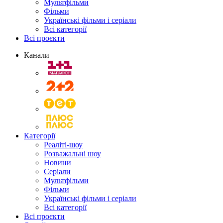
Мультфільми
Фільми
Українські фільми і серіали
Всі категорії
Всі проєкти
Канали
Категорії
Реаліті-шоу
Розважальні шоу
Новини
Серіали
Мультфільми
Фільми
Українські фільми і серіали
Всі категорії
Всі проєкти