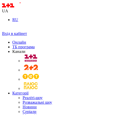
UA
RU
Вхід в кабінет
Онлайн
ТБ програма
Канали
Категорії
Реаліті-шоу
Розважальні шоу
Новини
Серіали