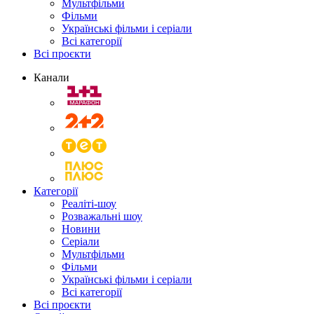
Мультфільми
Фільми
Українські фільми і серіали
Всі категорії
Всі проєкти
Канали
Категорії
Реаліті-шоу
Розважальні шоу
Новини
Серіали
Мультфільми
Фільми
Українські фільми і серіали
Всі категорії
Всі проєкти