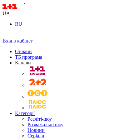
UA
RU
Вхід в кабінет
Онлайн
ТБ програма
Канали
Категорії
Реаліті-шоу
Розважальні шоу
Новини
Серіали