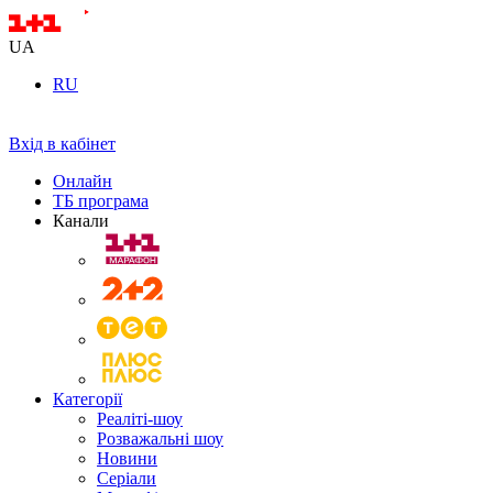
UA
RU
Вхід в кабінет
Онлайн
ТБ програма
Канали
Категорії
Реаліті-шоу
Розважальні шоу
Новини
Серіали