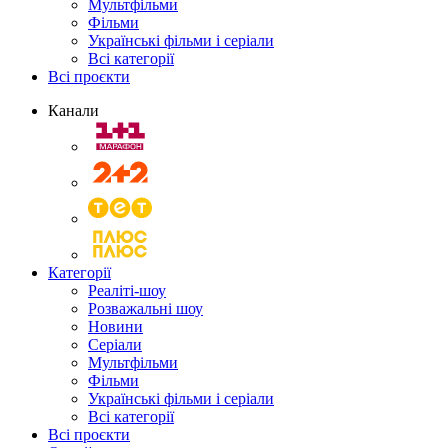
Мультфільми
Фільми
Українські фільми і серіали
Всі категорії
Всі проєкти
Канали
Категорії
Реаліті-шоу
Розважальні шоу
Новини
Серіали
Мультфільми
Фільми
Українські фільми і серіали
Всі категорії
Всі проєкти