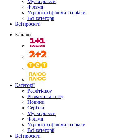
Мультфільми
Фільми
Українські фільми і серіали
Всі категорії
Всі проєкти
Канали
Категорії
Реаліті-шоу
Розважальні шоу
Новини
Серіали
Мультфільми
Фільми
Українські фільми і серіали
Всі категорії
Всі проєкти