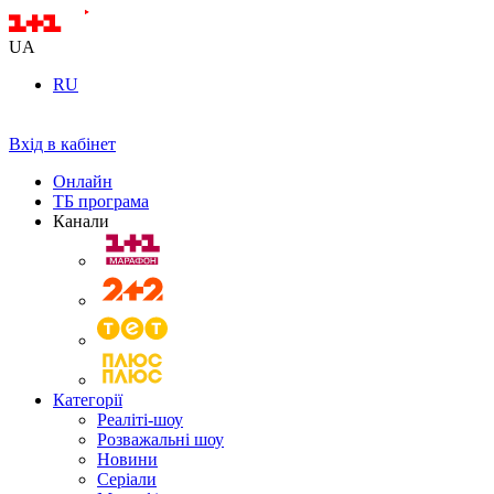
UA
RU
Вхід в кабінет
Онлайн
ТБ програма
Канали
Категорії
Реаліті-шоу
Розважальні шоу
Новини
Серіали