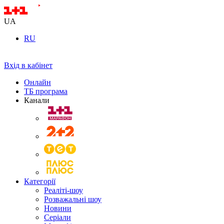
UA
RU
Вхід в кабінет
Онлайн
ТБ програма
Канали
Категорії
Реаліті-шоу
Розважальні шоу
Новини
Серіали