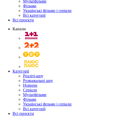
Мультфільми
Фільми
Українські фільми і серіали
Всі категорії
Всі проєкти
Канали
Категорії
Реаліті-шоу
Розважальні шоу
Новини
Серіали
Мультфільми
Фільми
Українські фільми і серіали
Всі категорії
Всі проєкти