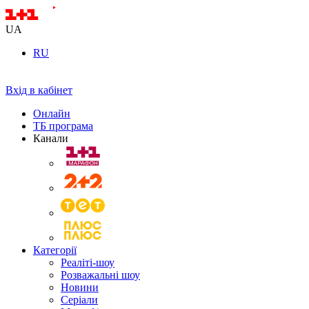
UA
RU
Вхід в кабінет
Онлайн
ТБ програма
Канали
Категорії
Реаліті-шоу
Розважальні шоу
Новини
Серіали