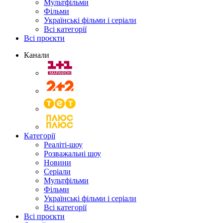
Мультфільми
Фільми
Українські фільми і серіали
Всі категорії
Всі проєкти
Канали
Категорії
Реаліті-шоу
Розважальні шоу
Новини
Серіали
Мультфільми
Фільми
Українські фільми і серіали
Всі категорії
Всі проєкти