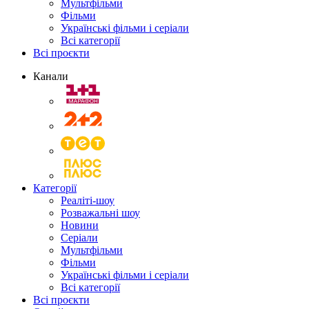
Мультфільми
Фільми
Українські фільми і серіали
Всі категорії
Всі проєкти
Канали
Категорії
Реаліті-шоу
Розважальні шоу
Новини
Серіали
Мультфільми
Фільми
Українські фільми і серіали
Всі категорії
Всі проєкти