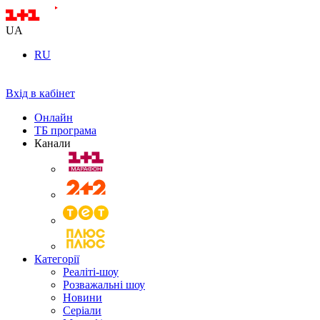
UA
RU
Вхід в кабінет
Онлайн
ТБ програма
Канали
Категорії
Реаліті-шоу
Розважальні шоу
Новини
Серіали