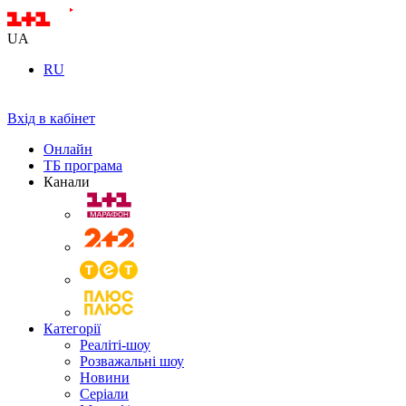
UA
RU
Вхід в кабінет
Онлайн
ТБ програма
Канали
Категорії
Реаліті-шоу
Розважальні шоу
Новини
Серіали