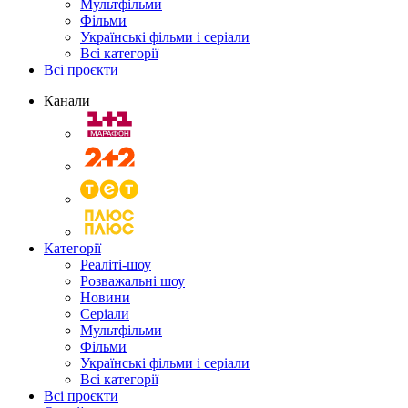
Мультфільми
Фільми
Українські фільми і серіали
Всі категорії
Всі проєкти
Канали
Категорії
Реаліті-шоу
Розважальні шоу
Новини
Серіали
Мультфільми
Фільми
Українські фільми і серіали
Всі категорії
Всі проєкти