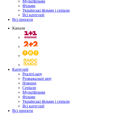
Мультфільми
Фільми
Українські фільми і серіали
Всі категорії
Всі проєкти
Канали
Категорії
Реаліті-шоу
Розважальні шоу
Новини
Серіали
Мультфільми
Фільми
Українські фільми і серіали
Всі категорії
Всі проєкти