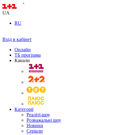
UA
RU
Вхід в кабінет
Онлайн
ТБ програма
Канали
Категорії
Реаліті-шоу
Розважальні шоу
Новини
Серіали