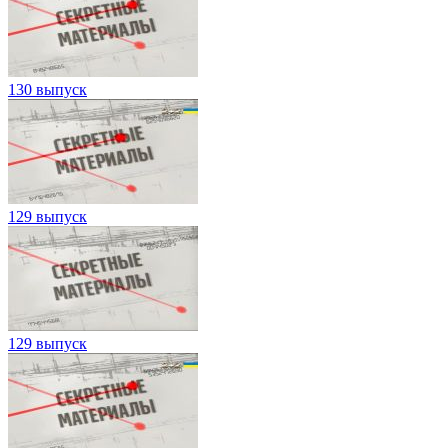
130 выпуск
129 выпуск
129 выпуск