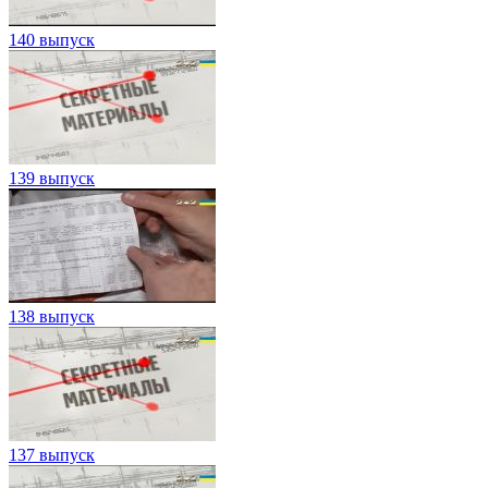
140 выпуск
139 выпуск
138 выпуск
137 выпуск