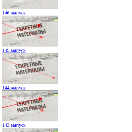
146 выпуск
145 выпуск
144 выпуск
143 выпуск