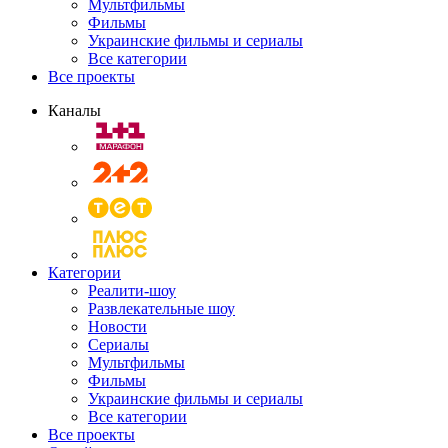
Мультфильмы
Фильмы
Украинские фильмы и сериалы
Все категории
Все проекты
Каналы
Категории
Реалити-шоу
Развлекательные шоу
Новости
Сериалы
Мультфильмы
Фильмы
Украинские фильмы и сериалы
Все категории
Все проекты