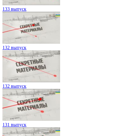
133 выпуск
132 выпуск
132 выпуск
131 выпуск