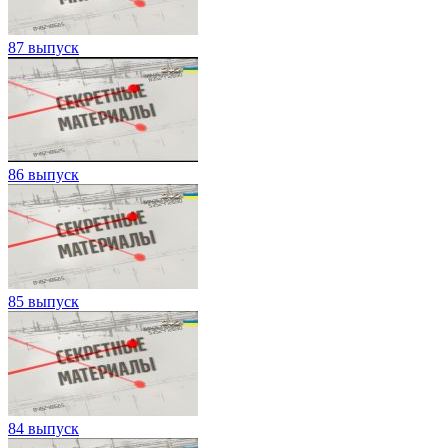
87 выпуск
86 выпуск
85 выпуск
84 выпуск