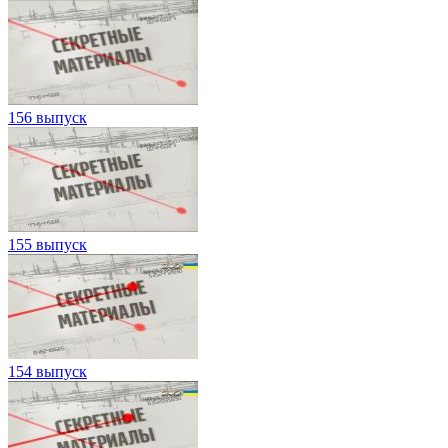
156 выпуск
155 выпуск
154 выпуск