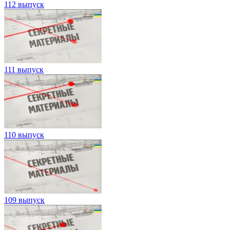
112 выпуск
111 выпуск
110 выпуск
109 выпуск