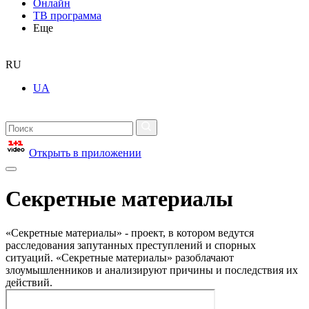
Онлайн
ТВ программа
Еще
RU
UA
Открыть в приложении
Секретные материалы
«Секретные материалы» - проект, в котором ведутся
расследования запутанных преступлений и спорных
ситуаций. «Секретные материалы» разоблачают
злоумышленников и анализируют причины и последствия их
действий.