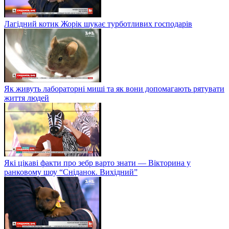
Лагідний котик Жорік шукає турботливих господарів
Як живуть лабораторні миші та як вони допомагають рятувати
життя людей
Які цікаві факти про зебр варто знати — Вікторина у
ранковому шоу “Сніданок. Вихідний”