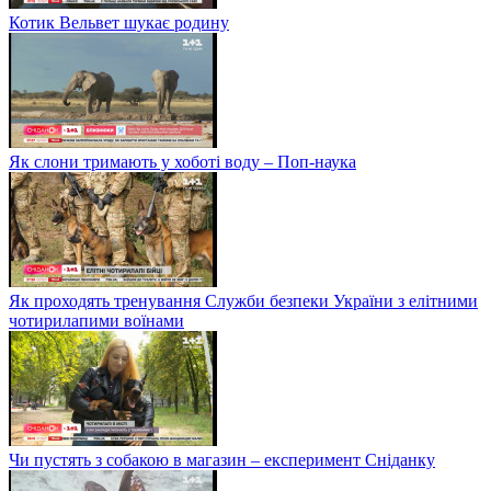
Котик Вельвет шукає родину
Як слони тримають у хоботі воду – Поп-наука
Як проходять тренування Служби безпеки України з елітними
чотирилапими воїнами
Чи пустять з собакою в магазин – експеримент Сніданку