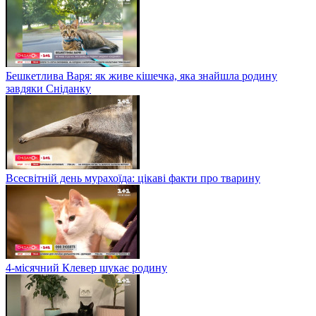
Бешкетлива Варя: як живе кішечка, яка знайшла родину
завдяки Сніданку
Всесвітній день мурахоїда: цікаві факти про тварину
4-місячний Клевер шукає родину