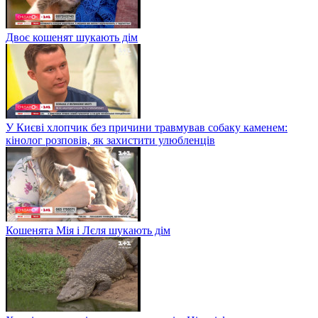
Двоє кошенят шукають дім
У Києві хлопчик без причини травмував собаку каменем:
кінолог розповів, як захистити улюбленців
Кошенята Мія і Лєля шукають дім