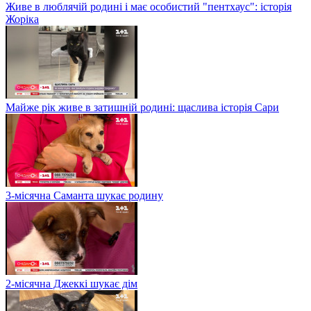
Живе в люблячій родині і має особистий "пентхаус": історія
Жоріка
Майже рік живе в затишній родині: щаслива історія Сари
3-місячна Саманта шукає родину
2-місячна Джеккі шукає дім