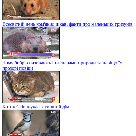
Всесвітній день хом'яків: цікаві факти про маленьких гризунів
Чому бобрів називають інженерами природи та навіщо їм
прозорі повіки
Котик Стів шукає затишний дім