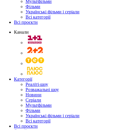
Мультфільми
Фільми
Українські фільми і серіали
Всі категорії
Всі проєкти
Канали
Категорії
Реаліті-шоу
Розважальні шоу
Новини
Серіали
Мультфільми
Фільми
Українські фільми і серіали
Всі категорії
Всі проєкти