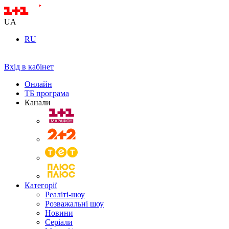
UA
RU
Вхід в кабінет
Онлайн
ТБ програма
Канали
Категорії
Реаліті-шоу
Розважальні шоу
Новини
Серіали