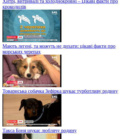
Хитрі, витривалі та холоднокровні – Цікаві факти про
крокодилів
Мають легені, та можуть не дихати: цікаві факти про
морських черепах
Товариська собачка Зефірка шукає турботливу родину
Такса Боня шукає люблячу родину