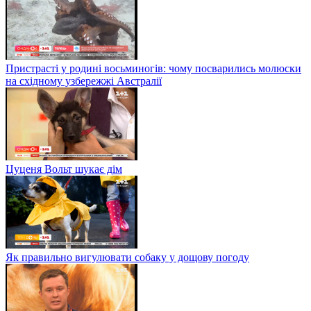
Пристрасті у родині восьминогів: чому посварились молюски
на східному узбережжі Австралії
Цуценя Вольт шукає дім
Як правильно вигулювати собаку у дощову погоду