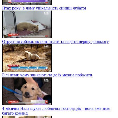
Птах року: в чому унікальність синиці чубатої
Отруєння собаки: як розпізнати та надати першу допомогу
Білі леви: чому зникають та де їх можна побачити
4-місячна Нала шукає люблячих господарів – вона вже знає
багато команд