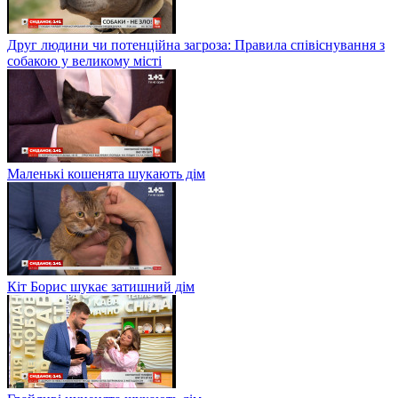
Друг людини чи потенційна загроза: Правила співіснування з
собакою у великому місті
Маленькі кошенята шукають дім
Кіт Борис шукає затишний дім