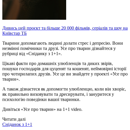
Дивись цей проєкт та більше 20 000 фільмів, серіалів та шоу на
Київстар ТБ
Тварини допомагають людині долати стрес і депресію. Вони
незмінні помічники та друзі. Усе про тварин дізнайтеся у
рубриці від «Сніданку з 1+1».
Цікаві факти про домашніх улюбленців та диких звірів,
пошуки господарів для цуценят та кошенят, неймовірні історії
про чотирилапих друзів. Усе це ви знайдете у проекті «Усе про
тварин».
А також дізнаєтеся як допомогти улюбленцю, коли він хворіє,
як правильно виховувати та дресирувати, і зануритеся у
психологію поведінки вашої тваринки.
Дивіться «Усе про тварин» на 1+1 video.
Читати далі
Сніданок з 1+1