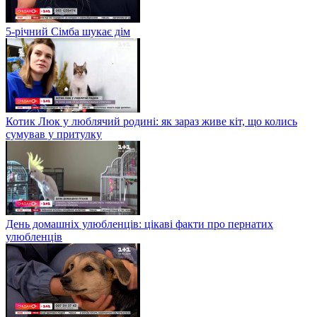
5-річний Сімба шукає дім
Котик Люк у люблячий родині: як зараз живе кіт, що колись
сумував у притулку
День домашніх улюбленців: цікаві факти про пернатих
улюбленців