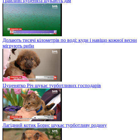
Грайливі цуценята шукають дім
Долають тисячі кілометрів по воді: куди і навіщо кожної весни
мігрують риби
Цуценятко Річ шукає турботливих господарів
Лагідний котик Борис шукає турботливу родину