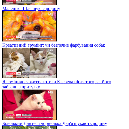
Маленька Шая шукає родину
Креативний грумінг: чи безпечне фарбування собак
Як змінилося життя котика Клевера після того, як його
забрали з притулку
Біленький Дантес і чорненька Дар'я шукають родину