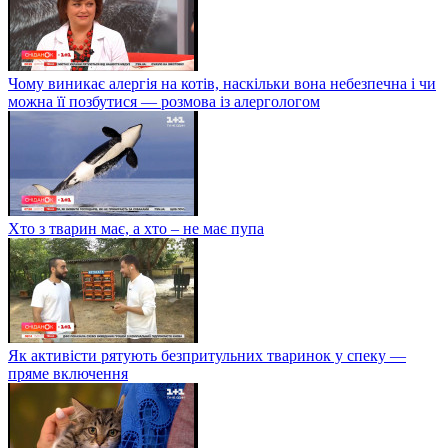
Чому виникає алергія на котів, наскільки вона небезпечна і чи
можна її позбутися — розмова із алергологом
Хто з тварин має, а хто – не має пупа
Як активісти рятують безпритульних тваринок у спеку —
пряме включення