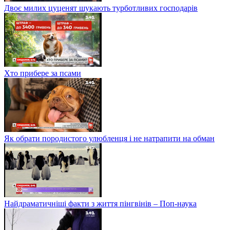
Двоє милих цуценят шукають турботливих господарів
Хто прибере за псами
Як обрати породистого улюбленця і не натрапити на обман
Найдраматичніші факти з життя пінгвінів – Поп-наука