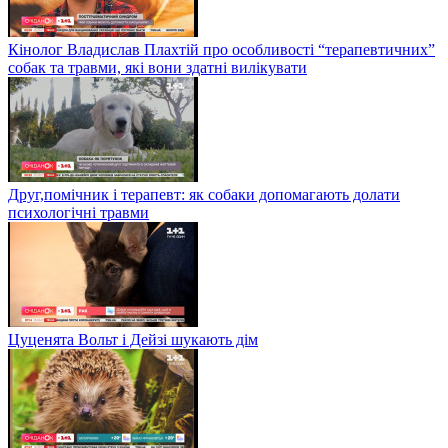
Кінолог Владислав Плахтій про особливості “терапевтичних”
собак та травми, які вони здатні вилікувати
Друг,помічник і терапевт: як собаки допомагають долати
психологічні травми
Цуценята Вольт і Дейзі шукають дім