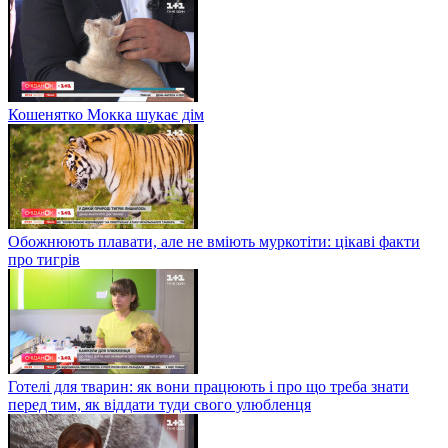
Кошенятко Мокка шукає дім
Обожнюють плавати, але не вміють муркотіти: цікаві факти
про тигрів
Готелі для тварин: як вони працюють і про що треба знати
перед тим, як віддати туди свого улюбленця