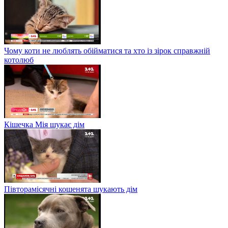
Чому коти не люблять обійматися та хто із зірок справжній
котолюб
Кішечка Мія шукає дім
Півторамісячні кошенята шукають дім