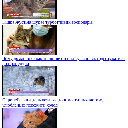
Кішка Жустіна шукає турботливих господарів
Чому домашніх тварин ліпше стерилізувати і як підготуватися
до процедури
Європейський день кота: як допомогти пухнастому
улюбленцю пережити холод