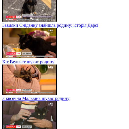
Завдяки Сніданку знайшла родину: історія Дарсі
Кіт Вельвет шукає родину
3-місячна Мальвіна шукає родину