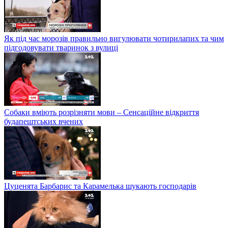
Як під час морозів правильно вигулювати чотирилапих та чим
підгодовувати тваринок з вулиці
Собаки вміють розрізняти мови – Сенсаційне відкриття
будапештських вчених
Цуценята Барбарис та Карамелька шукають господарів