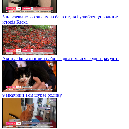
З переляканого кошеня на бешкетуна і улюбленця родини:
історія Блека
Австралію захопили краби: звідки взялися і куди прямують
9-місячний Том шукає родину