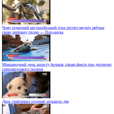
Чому рідкісний австралійський птах регент-медоїд забуває
свою любовну пісню — Поп-наука
Міжнародний день захисту бельків: цікаві факти про дитинчат
гренландського тюленя
Двоє грайливих цуценят шукають дім