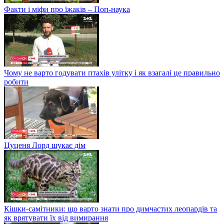
Факти і міфи про їжаків – Поп-наука
Чому не варто годувати птахів улітку і як взагалі це правильно
робити
Цуценя Лорд шукає дім
Кішки-самітники: що варто знати про димчастих леопардів та
як врятувати їх від вимирання