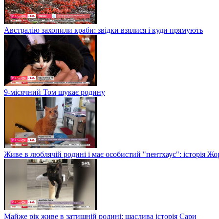
Австралію захопили краби: звідки взялися і куди прямують
9-місячний Том шукає родину
Живе в люблячій родині і має особистий "пентхаус": історія Жо
Майже рік живе в затишній родині: щаслива історія Сари