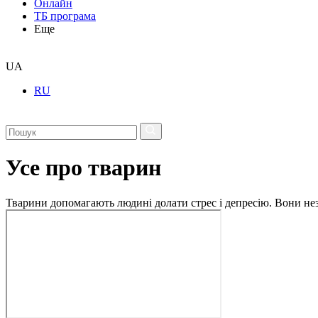
Онлайн
ТБ програма
Еще
UA
RU
Усе про тварин
Тварини допомагають людині долати стрес і депресію. Вони незм