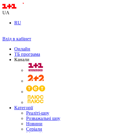
UA
RU
Вхід в кабінет
Онлайн
ТБ програма
Канали
Категорії
Реаліті-шоу
Розважальні шоу
Новини
Серіали