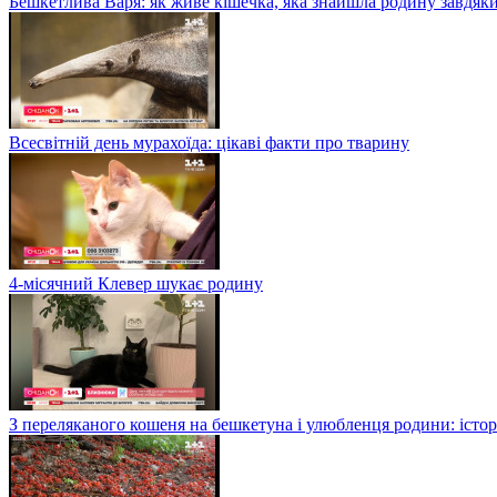
Бешкетлива Варя: як живе кішечка, яка знайшла родину завдяк
Всесвітній день мурахоїда: цікаві факти про тварину
4-місячний Клевер шукає родину
З переляканого кошеня на бешкетуна і улюбленця родини: істор