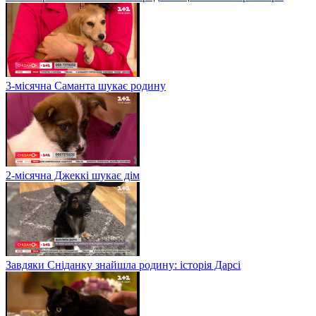
3-місячна Саманта шукає родину
2-місячна Джеккі шукає дім
Завдяки Сніданку знайшла родину: історія Дарсі