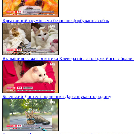
Креативний грумінг: чи безпечне фарбування собак
Як змінилося життя котика Клевера після того, як його забрали
Біленький Дантес і чорненька Дар'я шукають родину