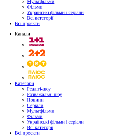
Мультфільми
Фільми
Українські фільми і серіали
Всі категорії
Всі проєкти
Канали
Категорії
Реаліті-шоу
Розважальні шоу
Новини
Серіали
Мультфільми
Фільми
Українські фільми і серіали
Всі категорії
Всі проєкти