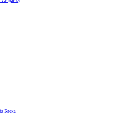
и Сніданку
ія Блека