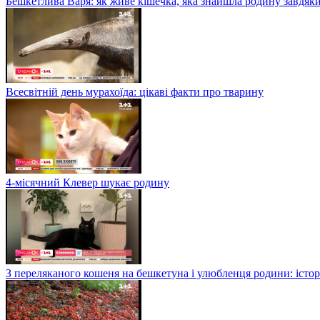
Бешкетлива Варя: як живе кішечка, яка знайшла родину завдяк
Всесвітній день мурахоїда: цікаві факти про тварину
4-місячний Клевер шукає родину
З переляканого кошеня на бешкетуна і улюбленця родини: істор