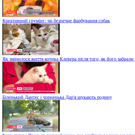
Креативний грумінг: чи безпечне фарбування собак
Як змінилося життя котика Клевера після того, як його забрали
Біленький Дантес і чорненька Дар'я шукають родину