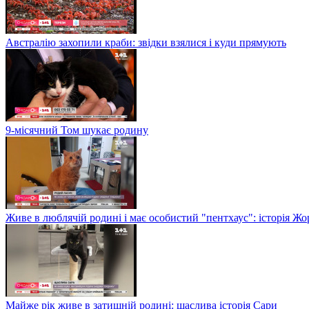
Австралію захопили краби: звідки взялися і куди прямують
9-місячний Том шукає родину
Живе в люблячій родині і має особистий "пентхаус": історія Жо
Майже рік живе в затишній родині: щаслива історія Сари