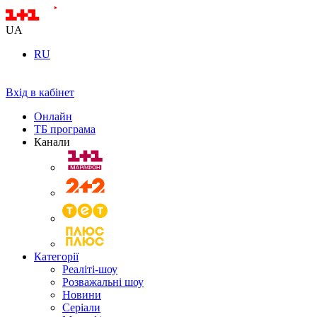
UA
RU
Вхід в кабінет
Онлайн
ТБ програма
Канали
Категорії
Реаліті-шоу
Розважальні шоу
Новини
Серіали