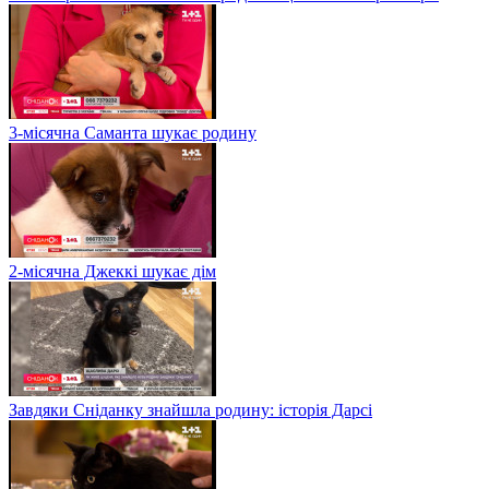
3-місячна Саманта шукає родину
2-місячна Джеккі шукає дім
Завдяки Сніданку знайшла родину: історія Дарсі