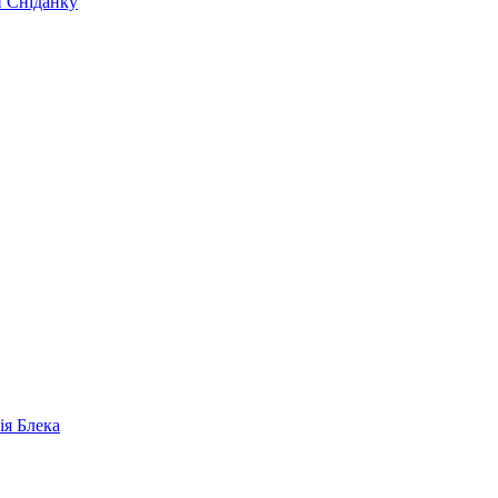
и Сніданку
ія Блека