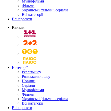
Мультфільми
Фільми
Українські фільми і серіали
Всі категорії
Всі проєкти
Канали
Категорії
Реаліті-шоу
Розважальні шоу
Новини
Серіали
Мультфільми
Фільми
Українські фільми і серіали
Всі категорії
Всі проєкти