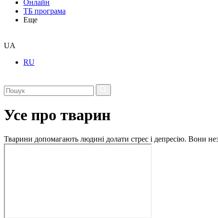
Онлайн
ТБ програма
Еще
UA
RU
Усе про тварин
Тварини допомагають людині долати стрес і депресію. Вони незм