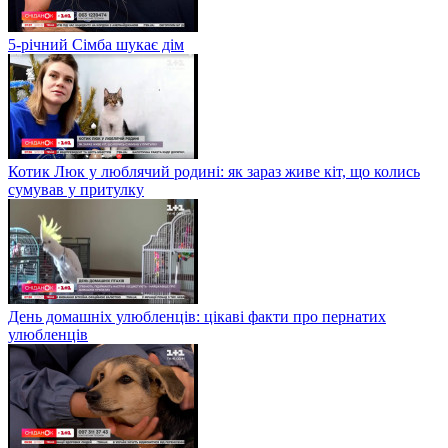
5-річний Сімба шукає дім
Котик Люк у люблячий родині: як зараз живе кіт, що колись
сумував у притулку
День домашніх улюбленців: цікаві факти про пернатих
улюбленців