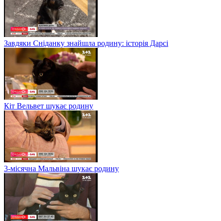
Завдяки Сніданку знайшла родину: історія Дарсі
Кіт Вельвет шукає родину
3-місячна Мальвіна шукає родину