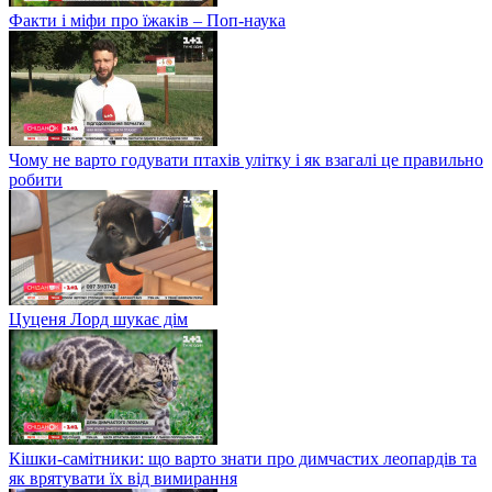
Факти і міфи про їжаків – Поп-наука
Чому не варто годувати птахів улітку і як взагалі це правильно
робити
Цуценя Лорд шукає дім
Кішки-самітники: що варто знати про димчастих леопардів та
як врятувати їх від вимирання