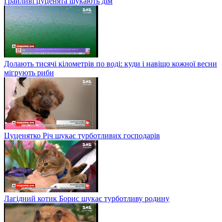
Грайливі цуценята шукають дім
Долають тисячі кілометрів по воді: куди і навіщо кожної весни
мігрують риби
Цуценятко Річ шукає турботливих господарів
Лагідний котик Борис шукає турботливу родину