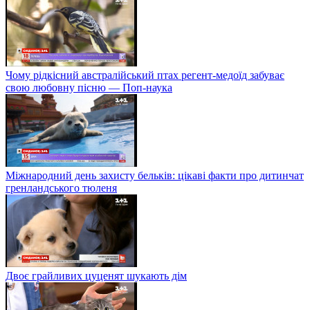
Чому рідкісний австралійський птах регент-медоїд забуває
свою любовну пісню — Поп-наука
Міжнародний день захисту бельків: цікаві факти про дитинчат
гренландського тюленя
Двоє грайливих цуценят шукають дім