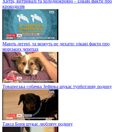
Хитрі, витривалі та холоднокровні – Цікаві факти про
крокодилів
Мають легені, та можуть не дихати: цікаві факти про
морських черепах
Товариська собачка Зефірка шукає турботливу родину
Такса Боня шукає люблячу родину