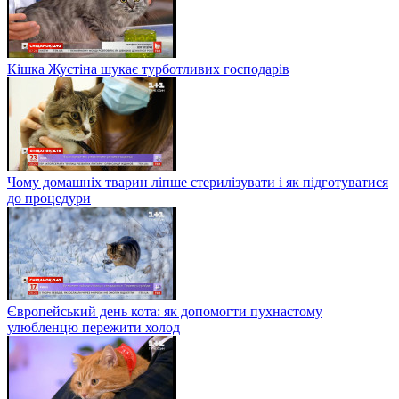
Кішка Жустіна шукає турботливих господарів
Чому домашніх тварин ліпше стерилізувати і як підготуватися
до процедури
Європейський день кота: як допомогти пухнастому
улюбленцю пережити холод