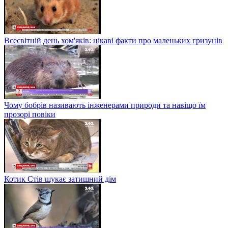
Всесвітній день хом'яків: цікаві факти про маленьких гризунів
Чому бобрів називають інженерами природи та навіщо їм
прозорі повіки
Котик Стів шукає затишний дім