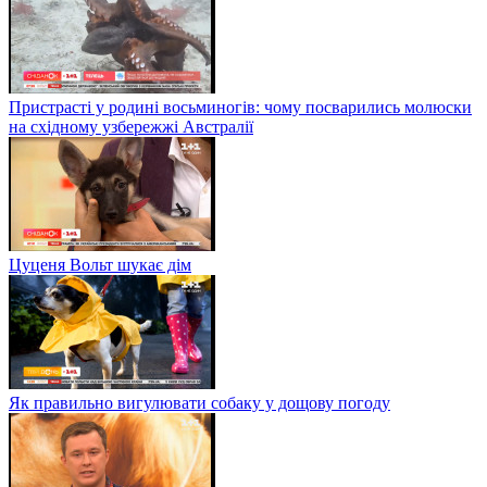
Пристрасті у родині восьминогів: чому посварились молюски
на східному узбережжі Австралії
Цуценя Вольт шукає дім
Як правильно вигулювати собаку у дощову погоду