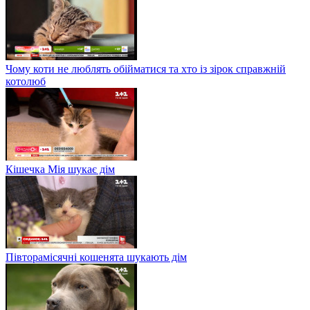
Чому коти не люблять обійматися та хто із зірок справжній
котолюб
Кішечка Мія шукає дім
Півторамісячні кошенята шукають дім