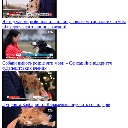
Як під час морозів правильно вигулювати чотирилапих та чим
підгодовувати тваринок з вулиці
Собаки вміють розрізняти мови – Сенсаційне відкриття
будапештських вчених
Цуценята Барбарис та Карамелька шукають господарів