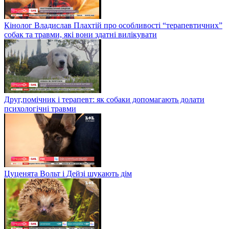
Кінолог Владислав Плахтій про особливості “терапевтичних”
собак та травми, які вони здатні вилікувати
Друг,помічник і терапевт: як собаки допомагають долати
психологічні травми
Цуценята Вольт і Дейзі шукають дім