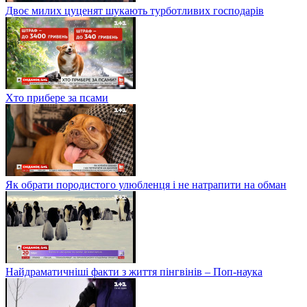
Двоє милих цуценят шукають турботливих господарів
Хто прибере за псами
Як обрати породистого улюбленця і не натрапити на обман
Найдраматичніші факти з життя пінгвінів – Поп-наука