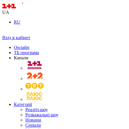
UA
RU
Вхід в кабінет
Онлайн
ТБ програма
Канали
Категорії
Реаліті-шоу
Розважальні шоу
Новини
Серіали