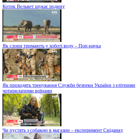
Котик Вельвет шукає родину
Як слони тримають у хоботі воду – Поп-наука
Як проходять тренування Служби безпеки України з елітними
чотирилапими воїнами
Чи пустять з собакою в магазин – експеримент Сніданку