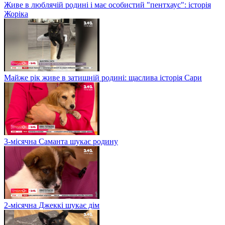
Живе в люблячій родині і має особистий "пентхаус": історія
Жоріка
Майже рік живе в затишній родині: щаслива історія Сари
3-місячна Саманта шукає родину
2-місячна Джеккі шукає дім