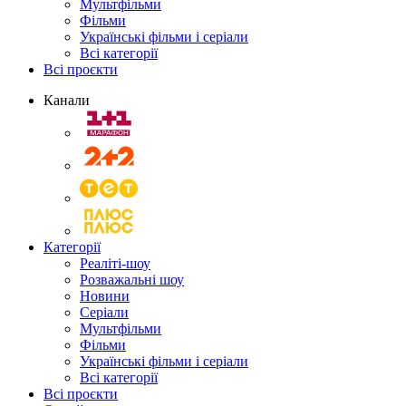
Мультфільми
Фільми
Українські фільми і серіали
Всі категорії
Всі проєкти
Канали
Категорії
Реаліті-шоу
Розважальні шоу
Новини
Серіали
Мультфільми
Фільми
Українські фільми і серіали
Всі категорії
Всі проєкти