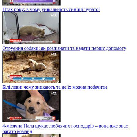
Птах року: в чому унікальність синиці чубатої
Отруєння собаки: як розпізнати та надати першу допомогу
Білі леви: чому зникають та де їх можна побачити
4-місячна Нала шукає люблячих господарів – вона вже знає
багато команд