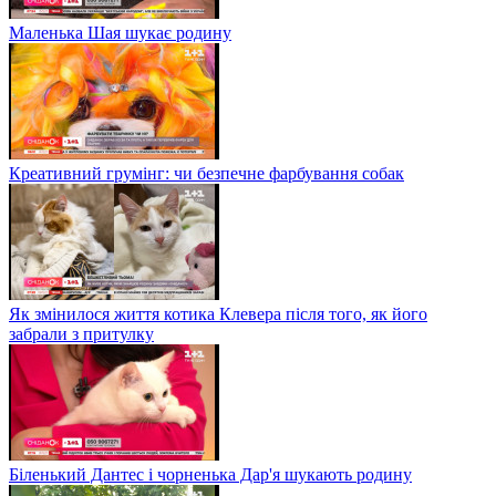
Маленька Шая шукає родину
Креативний грумінг: чи безпечне фарбування собак
Як змінилося життя котика Клевера після того, як його
забрали з притулку
Біленький Дантес і чорненька Дар'я шукають родину