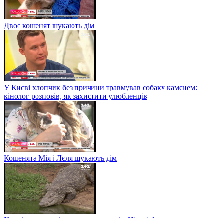
Двоє кошенят шукають дім
У Києві хлопчик без причини травмував собаку каменем:
кінолог розповів, як захистити улюбленців
Кошенята Мія і Лєля шукають дім