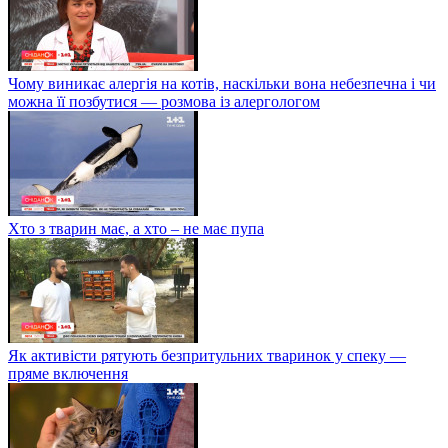
Чому виникає алергія на котів, наскільки вона небезпечна і чи
можна її позбутися — розмова із алергологом
Хто з тварин має, а хто – не має пупа
Як активісти рятують безпритульних тваринок у спеку —
пряме включення