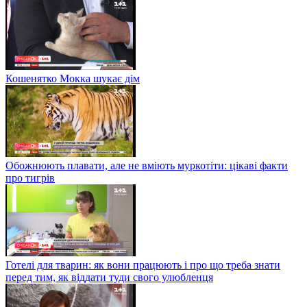
Кошенятко Мокка шукає дім
Обожнюють плавати, але не вміють муркотіти: цікаві факти
про тигрів
Готелі для тварин: як вони працюють і про що треба знати
перед тим, як віддати туди свого улюбленця