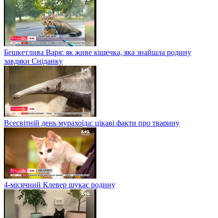
Бешкетлива Варя: як живе кішечка, яка знайшла родину
завдяки Сніданку
Всесвітній день мурахоїда: цікаві факти про тварину
4-місячний Клевер шукає родину