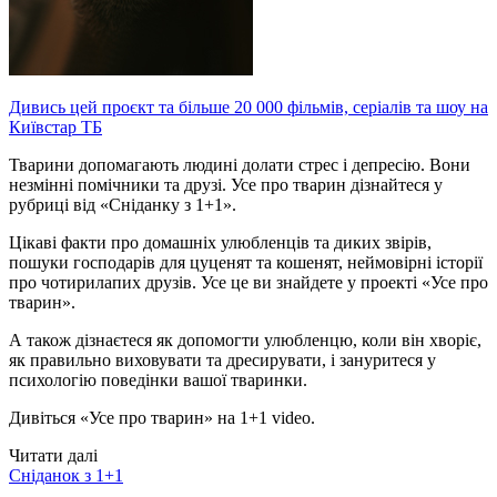
Дивись цей проєкт та більше 20 000 фільмів, серіалів та шоу на
Київстар ТБ
Тварини допомагають людині долати стрес і депресію. Вони
незмінні помічники та друзі. Усе про тварин дізнайтеся у
рубриці від «Сніданку з 1+1».
Цікаві факти про домашніх улюбленців та диких звірів,
пошуки господарів для цуценят та кошенят, неймовірні історії
про чотирилапих друзів. Усе це ви знайдете у проекті «Усе про
тварин».
А також дізнаєтеся як допомогти улюбленцю, коли він хворіє,
як правильно виховувати та дресирувати, і зануритеся у
психологію поведінки вашої тваринки.
Дивіться «Усе про тварин» на 1+1 video.
Читати далі
Сніданок з 1+1