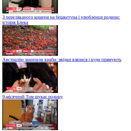
З переляканого кошеня на бешкетуна і улюбленця родини:
історія Блека
Австралію захопили краби: звідки взялися і куди прямують
9-місячний Том шукає родину