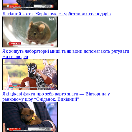
Лагідний котик Жорік шукає турботливих господарів
Як живуть лабораторні миші та як вони допомагають рятувати
життя людей
Які цікаві факти про зебр варто знати — Вікторина у
ранковому шоу “Сніданок. Вихідний”