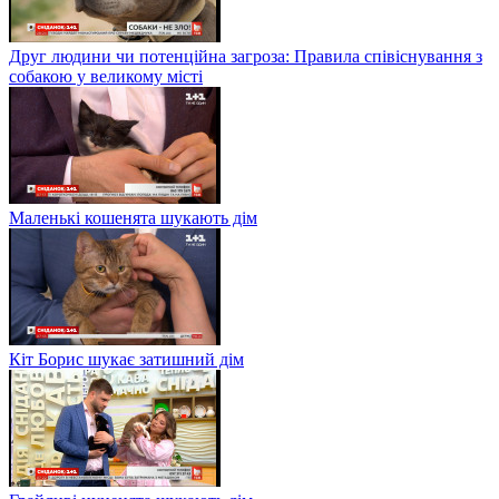
Друг людини чи потенційна загроза: Правила співіснування з
собакою у великому місті
Маленькі кошенята шукають дім
Кіт Борис шукає затишний дім