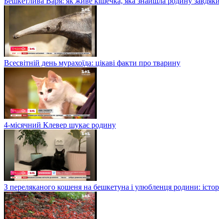
Бешкетлива Варя: як живе кішечка, яка знайшла родину завдяк
Всесвітній день мурахоїда: цікаві факти про тварину
4-місячний Клевер шукає родину
З переляканого кошеня на бешкетуна і улюбленця родини: істор