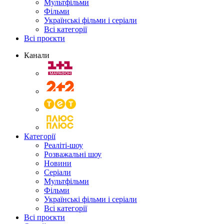
Мультфільми
Фільми
Українські фільми і серіали
Всі категорії
Всі проєкти
Канали
Категорії
Реаліті-шоу
Розважальні шоу
Новини
Серіали
Мультфільми
Фільми
Українські фільми і серіали
Всі категорії
Всі проєкти