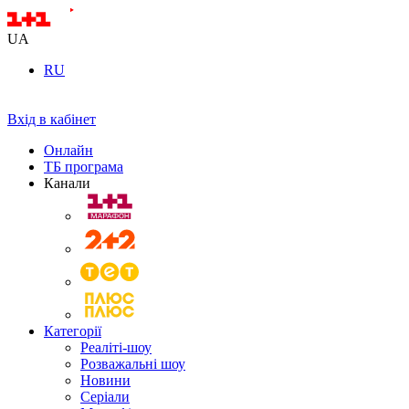
UA
RU
Вхід в кабінет
Онлайн
ТБ програма
Канали
Категорії
Реаліті-шоу
Розважальні шоу
Новини
Серіали