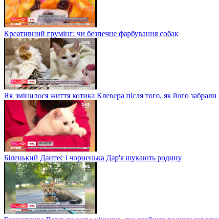
Креативний грумінг: чи безпечне фарбування собак
Як змінилося життя котика Клевера після того, як його забрали
Біленький Дантес і чорненька Дар'я шукають родину