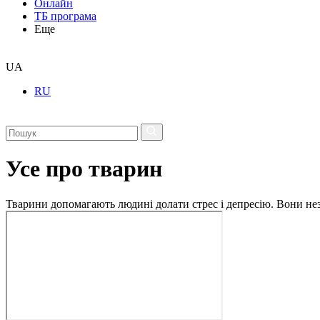
Онлайн
ТБ програма
Еще
UA
RU
Усе про тварин
Тварини допомагають людині долати стрес і депресію. Вони незм