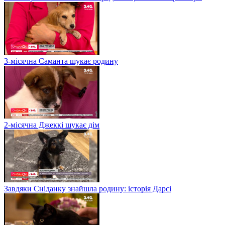
3-місячна Саманта шукає родину
2-місячна Джеккі шукає дім
Завдяки Сніданку знайшла родину: історія Дарсі