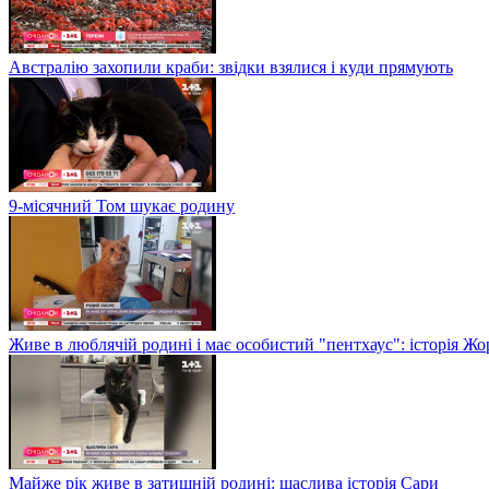
Австралію захопили краби: звідки взялися і куди прямують
9-місячний Том шукає родину
Живе в люблячій родині і має особистий "пентхаус": історія Жо
Майже рік живе в затишній родині: щаслива історія Сари