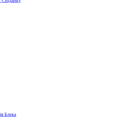
и Сніданку
ія Блека