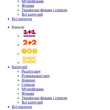
Мультфільми
Фільми
Українські фільми і серіали
Всі категорії
Всі проєкти
Канали
Категорії
Реаліті-шоу
Розважальні шоу
Новини
Серіали
Мультфільми
Фільми
Українські фільми і серіали
Всі категорії
Всі проєкти