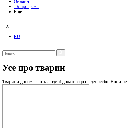
Онлайн
ТБ програма
Еще
UA
RU
Усе про тварин
Тварини допомагають людині долати стрес і депресію. Вони незм