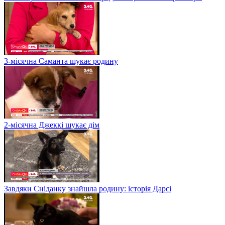
3-місячна Саманта шукає родину
2-місячна Джеккі шукає дім
Завдяки Сніданку знайшла родину: історія Дарсі