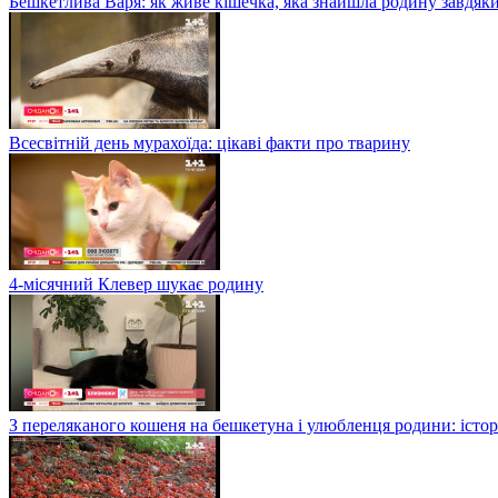
Бешкетлива Варя: як живе кішечка, яка знайшла родину завдяк
Всесвітній день мурахоїда: цікаві факти про тварину
4-місячний Клевер шукає родину
З переляканого кошеня на бешкетуна і улюбленця родини: істор