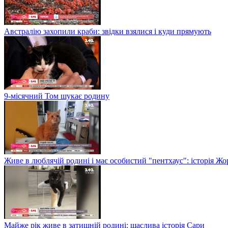
Австралію захопили краби: звідки взялися і куди прямують
9-місячний Том шукає родину
Живе в люблячій родині і має особистий "пентхаус": історія Жо
Майже рік живе в затишній родині: щаслива історія Сари