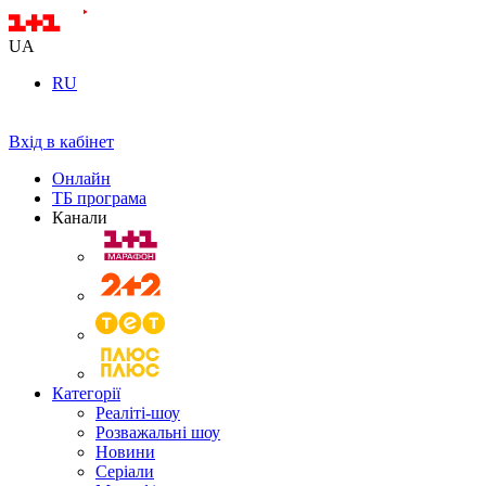
UA
RU
Вхід в кабінет
Онлайн
ТБ програма
Канали
Категорії
Реаліті-шоу
Розважальні шоу
Новини
Серіали