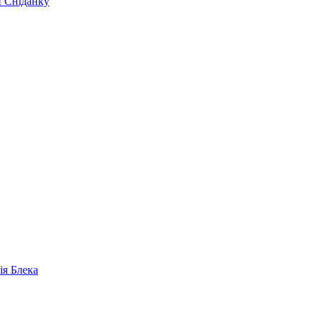
и Сніданку
ія Блека