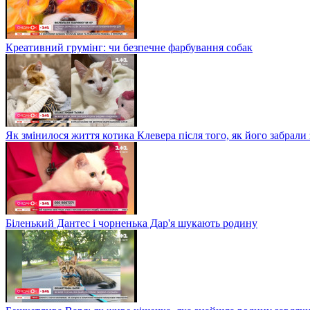
Креативний грумінг: чи безпечне фарбування собак
Як змінилося життя котика Клевера після того, як його забрали
Біленький Дантес і чорненька Дар'я шукають родину