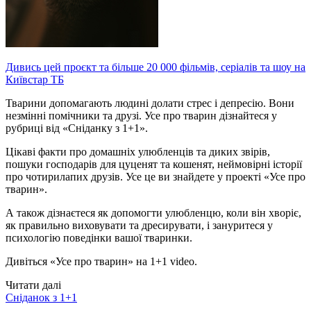
Дивись цей проєкт та більше 20 000 фільмів, серіалів та шоу на
Київстар ТБ
Тварини допомагають людині долати стрес і депресію. Вони
незмінні помічники та друзі. Усе про тварин дізнайтеся у
рубриці від «Сніданку з 1+1».
Цікаві факти про домашніх улюбленців та диких звірів,
пошуки господарів для цуценят та кошенят, неймовірні історії
про чотирилапих друзів. Усе це ви знайдете у проекті «Усе про
тварин».
А також дізнаєтеся як допомогти улюбленцю, коли він хворіє,
як правильно виховувати та дресирувати, і зануритеся у
психологію поведінки вашої тваринки.
Дивіться «Усе про тварин» на 1+1 video.
Читати далі
Сніданок з 1+1