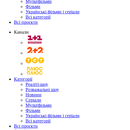
Мультфільми
Фільми
Українські фільми і серіали
Всі категорії
Всі проєкти
Канали
Категорії
Реаліті-шоу
Розважальні шоу
Новини
Серіали
Мультфільми
Фільми
Українські фільми і серіали
Всі категорії
Всі проєкти