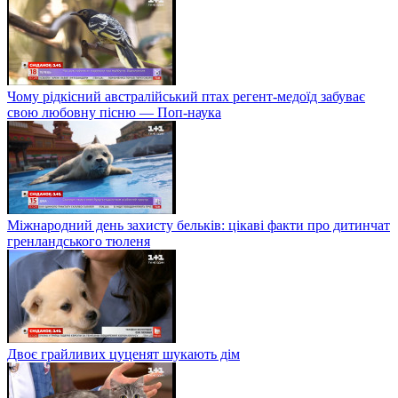
Чому рідкісний австралійський птах регент-медоїд забуває
свою любовну пісню — Поп-наука
Міжнародний день захисту бельків: цікаві факти про дитинчат
гренландського тюленя
Двоє грайливих цуценят шукають дім