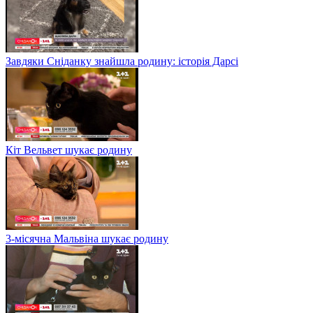
Завдяки Сніданку знайшла родину: історія Дарсі
Кіт Вельвет шукає родину
3-місячна Мальвіна шукає родину