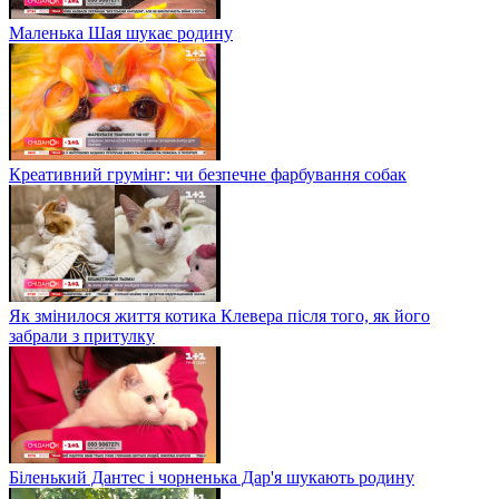
Маленька Шая шукає родину
Креативний грумінг: чи безпечне фарбування собак
Як змінилося життя котика Клевера після того, як його
забрали з притулку
Біленький Дантес і чорненька Дар'я шукають родину