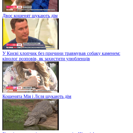
Двоє кошенят шукають дім
У Києві хлопчик без причини травмував собаку каменем:
кінолог розповів, як захистити улюбленців
Кошенята Мія і Лєля шукають дім