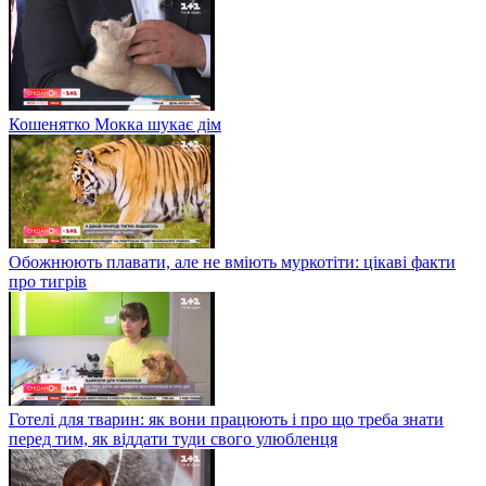
Кошенятко Мокка шукає дім
Обожнюють плавати, але не вміють муркотіти: цікаві факти
про тигрів
Готелі для тварин: як вони працюють і про що треба знати
перед тим, як віддати туди свого улюбленця