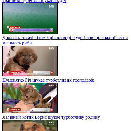
Грайливі цуценята шукають дім
Долають тисячі кілометрів по воді: куди і навіщо кожної весни
мігрують риби
Цуценятко Річ шукає турботливих господарів
Лагідний котик Борис шукає турботливу родину