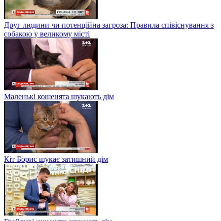
Друг людини чи потенційна загроза: Правила співіснування з
собакою у великому місті
Маленькі кошенята шукають дім
Кіт Борис шукає затишний дім