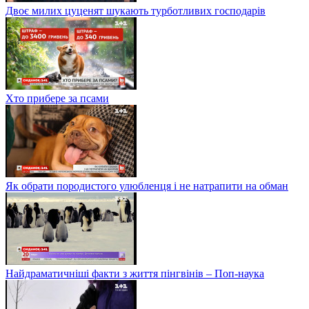
Двоє милих цуценят шукають турботливих господарів
Хто прибере за псами
Як обрати породистого улюбленця і не натрапити на обман
Найдраматичніші факти з життя пінгвінів – Поп-наука