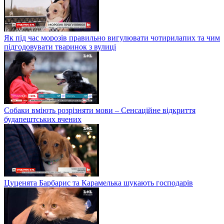
Як під час морозів правильно вигулювати чотирилапих та чим
підгодовувати тваринок з вулиці
Собаки вміють розрізняти мови – Сенсаційне відкриття
будапештських вчених
Цуценята Барбарис та Карамелька шукають господарів