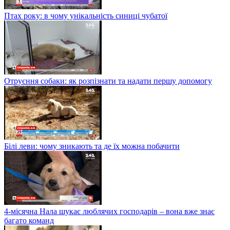
Птах року: в чому унікальність синиці чубатої
Отруєння собаки: як розпізнати та надати першу допомогу
Білі леви: чому зникають та де їх можна побачити
4-місячна Нала шукає люблячих господарів – вона вже знає
багато команд