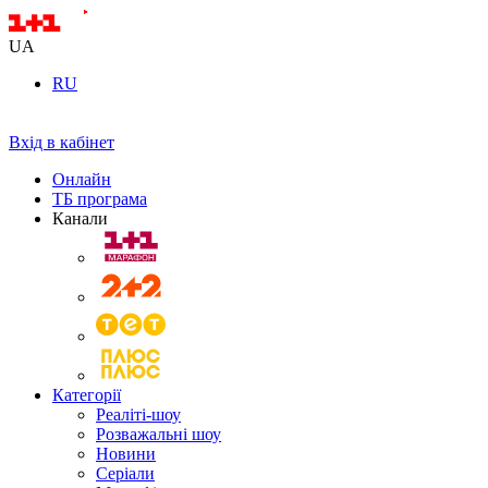
UA
RU
Вхід в кабінет
Онлайн
ТБ програма
Канали
Категорії
Реаліті-шоу
Розважальні шоу
Новини
Серіали