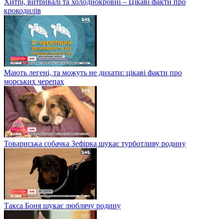
Хитрі, витривалі та холоднокровні – Цікаві факти про
крокодилів
Мають легені, та можуть не дихати: цікаві факти про
морських черепах
Товариська собачка Зефірка шукає турботливу родину
Такса Боня шукає люблячу родину