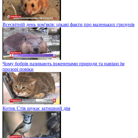
Всесвітній день хом'яків: цікаві факти про маленьких гризунів
Чому бобрів називають інженерами природи та навіщо їм
прозорі повіки
Котик Стів шукає затишний дім