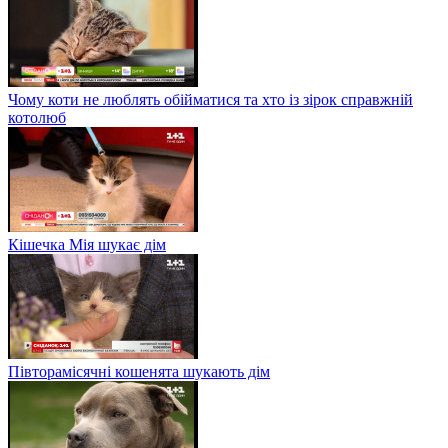
Чому коти не люблять обійматися та хто із зірок справжній
котолюб
Кішечка Мія шукає дім
Півторамісячні кошенята шукають дім