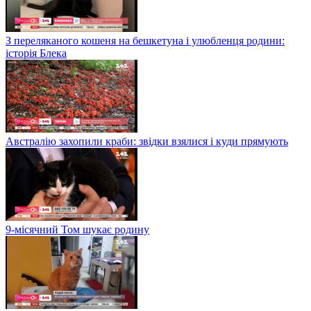
З переляканого кошеня на бешкетуна і улюбленця родини:
історія Блека
Австралію захопили краби: звідки взялися і куди прямують
9-місячний Том шукає родину