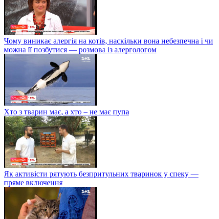
Чому виникає алергія на котів, наскільки вона небезпечна і чи
можна її позбутися — розмова із алергологом
Хто з тварин має, а хто – не має пупа
Як активісти рятують безпритульних тваринок у спеку —
пряме включення