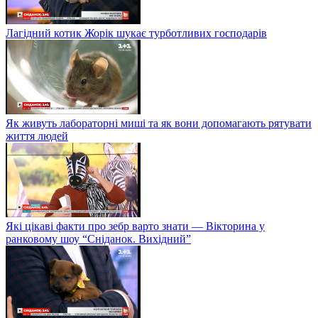
Лагідний котик Жорік шукає турботливих господарів
Як живуть лабораторні миші та як вони допомагають рятувати
життя людей
Які цікаві факти про зебр варто знати — Вікторина у
ранковому шоу “Сніданок. Вихідний”