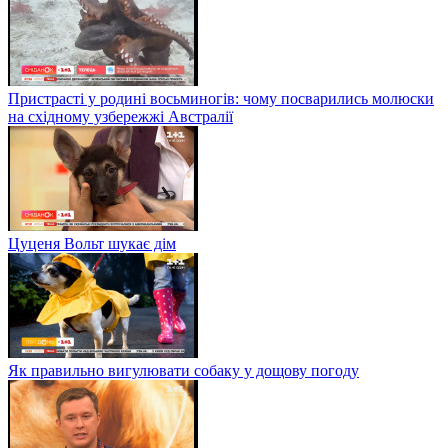
Пристрасті у родині восьминогів: чому посварились молюски
на східному узбережжі Австралії
Цуценя Вольт шукає дім
Як правильно вигулювати собаку у дощову погоду