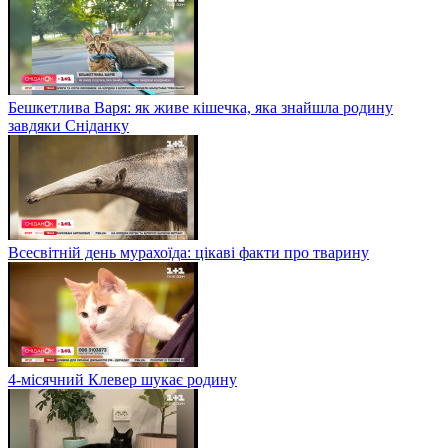
Бешкетлива Варя: як живе кішечка, яка знайшла родину
завдяки Сніданку
Всесвітній день мурахоїда: цікаві факти про тварину
4-місячний Клевер шукає родину