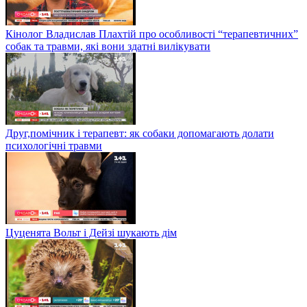
Кінолог Владислав Плахтій про особливості “терапевтичних”
собак та травми, які вони здатні вилікувати
Друг,помічник і терапевт: як собаки допомагають долати
психологічні травми
Цуценята Вольт і Дейзі шукають дім