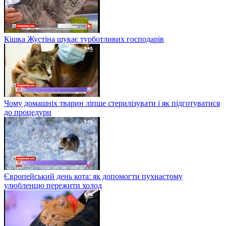
Кішка Жустіна шукає турботливих господарів
Чому домашніх тварин ліпше стерилізувати і як підготуватися
до процедури
Європейський день кота: як допомогти пухнастому
улюбленцю пережити холод