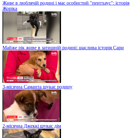
Живе в люблячій родині і має особистий "пентхаус": історія
Жоріка
Майже рік живе в затишній родині: щаслива історія Сари
3-місячна Саманта шукає родину
2-місячна Джеккі шукає дім