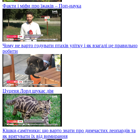
Факти і міфи про їжаків – Поп-наука
Чому не варто годувати птахів улітку і як взагалі це правильно
робити
Цуценя Лорд шукає дім
Кішки-самітники: що варто знати про димчастих леопардів та
як врятувати їх від вимирання