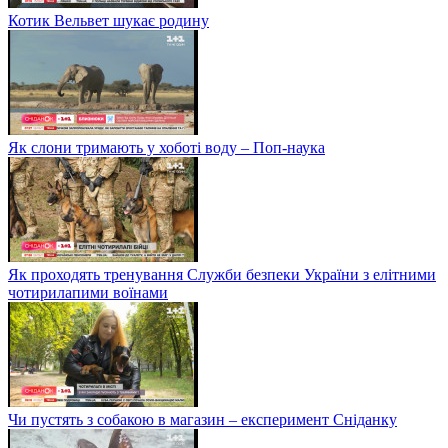
Котик Вельвет шукає родину
Як слони тримають у хоботі воду – Поп-наука
Як проходять тренування Служби безпеки України з елітними
чотирилапими воїнами
Чи пустять з собакою в магазин – експеримент Сніданку