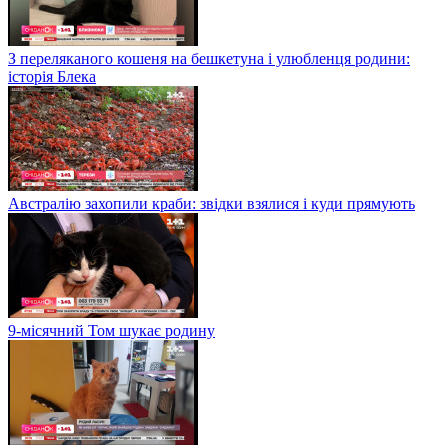
З переляканого кошеня на бешкетуна і улюбленця родини:
історія Блека
Австралію захопили краби: звідки взялися і куди прямують
9-місячний Том шукає родину