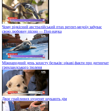
Чому рідкісний австралійський птах регент-медоїд забуває
свою любовну пісню — Поп-наука
Міжнародний день захисту бельків: цікаві факти про дитинчат
гренландського тюленя
Двоє грайливих цуценят шукають дім