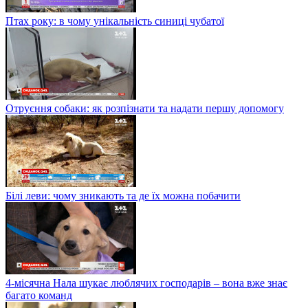
Птах року: в чому унікальність синиці чубатої
Отруєння собаки: як розпізнати та надати першу допомогу
Білі леви: чому зникають та де їх можна побачити
4-місячна Нала шукає люблячих господарів – вона вже знає
багато команд