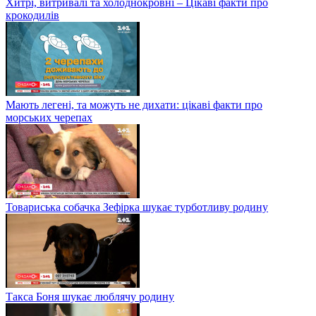
Хитрі, витривалі та холоднокровні – Цікаві факти про
крокодилів
Мають легені, та можуть не дихати: цікаві факти про
морських черепах
Товариська собачка Зефірка шукає турботливу родину
Такса Боня шукає люблячу родину