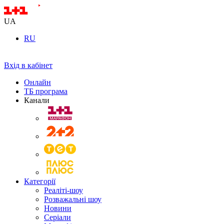
UA
RU
Вхід в кабінет
Онлайн
ТБ програма
Канали
Категорії
Реаліті-шоу
Розважальні шоу
Новини
Серіали