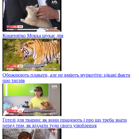
Кошенятко Мокка шукає дім
Обожнюють плавати, але не вміють муркотіти: цікаві факти
про тигрів
Готелі для тварин: як вони працюють і про що треба знати
перед тим, як віддати туди свого улюбленця