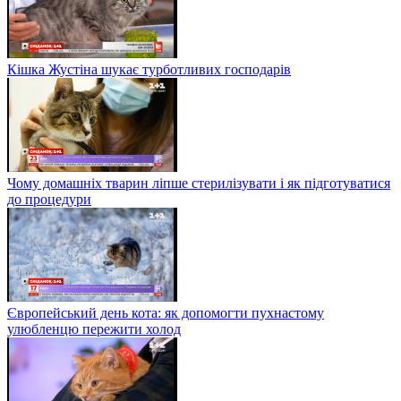
Кішка Жустіна шукає турботливих господарів
Чому домашніх тварин ліпше стерилізувати і як підготуватися
до процедури
Європейський день кота: як допомогти пухнастому
улюбленцю пережити холод