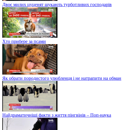
Двоє милих цуценят шукають турботливих господарів
Хто прибере за псами
Як обрати породистого улюбленця і не натрапити на обман
Найдраматичніші факти з життя пінгвінів – Поп-наука