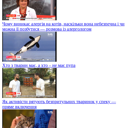
Чому виникає алергія на котів, наскільки вона небезпечна і чи
можна її позбутися — розмова із алергологом
Хто з тварин має, а хто – не має пупа
Як активісти рятують безпритульних тваринок у спеку —
пряме включення