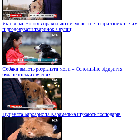
Як під час морозів правильно вигулювати чотирилапих та чим
підгодовувати тваринок з вулиці
Собаки вміють розрізняти мови – Сенсаційне відкриття
будапештських вчених
Цуценята Барбарис та Карамелька шукають господарів