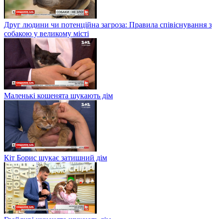
Друг людини чи потенційна загроза: Правила співіснування з
собакою у великому місті
Маленькі кошенята шукають дім
Кіт Борис шукає затишний дім