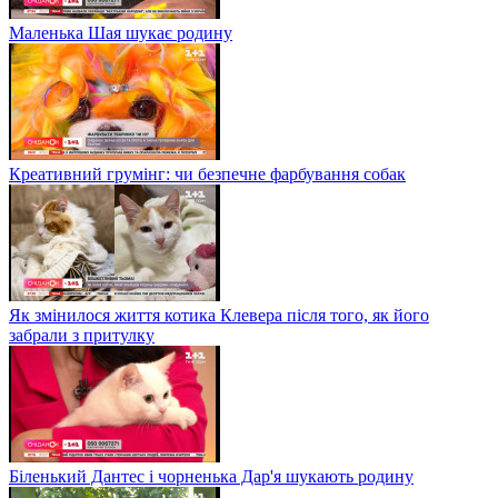
Маленька Шая шукає родину
Креативний грумінг: чи безпечне фарбування собак
Як змінилося життя котика Клевера після того, як його
забрали з притулку
Біленький Дантес і чорненька Дар'я шукають родину