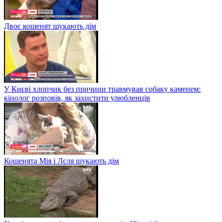
Двоє кошенят шукають дім
У Києві хлопчик без причини травмував собаку каменем:
кінолог розповів, як захистити улюбленців
Кошенята Мія і Лєля шукають дім