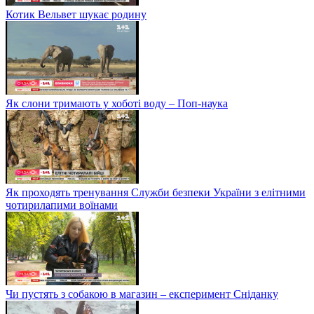
Котик Вельвет шукає родину
Як слони тримають у хоботі воду – Поп-наука
Як проходять тренування Служби безпеки України з елітними
чотирилапими воїнами
Чи пустять з собакою в магазин – експеримент Сніданку