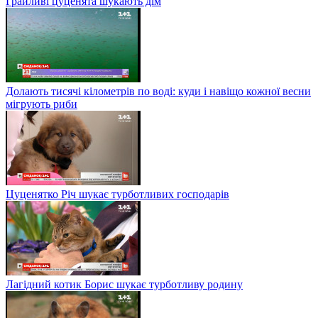
Грайливі цуценята шукають дім
Долають тисячі кілометрів по воді: куди і навіщо кожної весни
мігрують риби
Цуценятко Річ шукає турботливих господарів
Лагідний котик Борис шукає турботливу родину