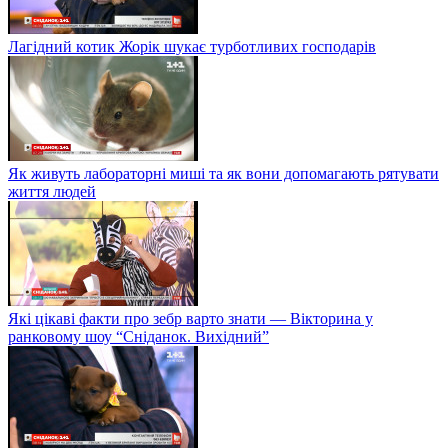
Лагідний котик Жорік шукає турботливих господарів
Як живуть лабораторні миші та як вони допомагають рятувати
життя людей
Які цікаві факти про зебр варто знати — Вікторина у
ранковому шоу “Сніданок. Вихідний”