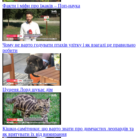
Факти і міфи про їжаків – Поп-наука
Чому не варто годувати птахів улітку і як взагалі це правильно
робити
Цуценя Лорд шукає дім
Кішки-самітники: що варто знати про димчастих леопардів та
як врятувати їх від вимирання