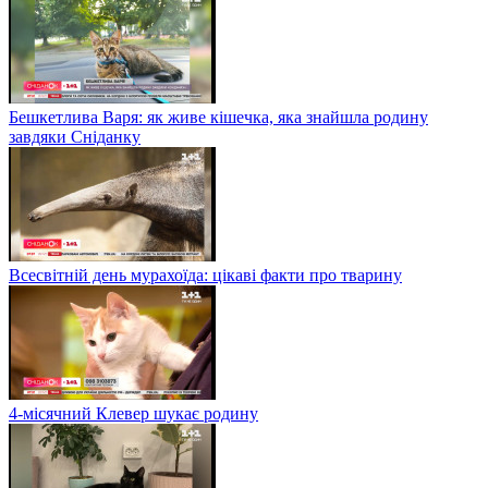
Бешкетлива Варя: як живе кішечка, яка знайшла родину
завдяки Сніданку
Всесвітній день мурахоїда: цікаві факти про тварину
4-місячний Клевер шукає родину