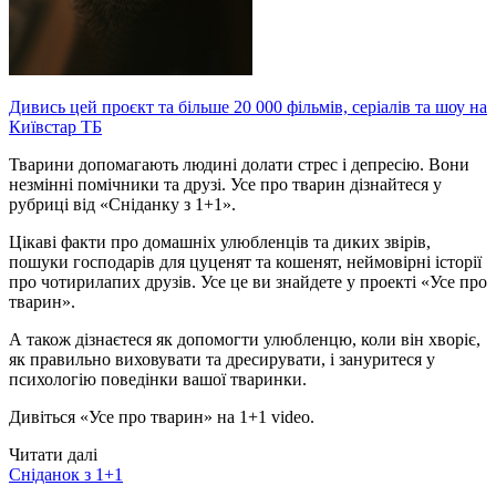
Дивись цей проєкт та більше 20 000 фільмів, серіалів та шоу на
Київстар ТБ
Тварини допомагають людині долати стрес і депресію. Вони
незмінні помічники та друзі. Усе про тварин дізнайтеся у
рубриці від «Сніданку з 1+1».
Цікаві факти про домашніх улюбленців та диких звірів,
пошуки господарів для цуценят та кошенят, неймовірні історії
про чотирилапих друзів. Усе це ви знайдете у проекті «Усе про
тварин».
А також дізнаєтеся як допомогти улюбленцю, коли він хворіє,
як правильно виховувати та дресирувати, і зануритеся у
психологію поведінки вашої тваринки.
Дивіться «Усе про тварин» на 1+1 video.
Читати далі
Сніданок з 1+1