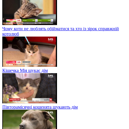
Чому коти не люблять обійматися та хто із зірок справжній
котолюб
Кішечка Мія шукає дім
Півторамісячні кошенята шукають дім