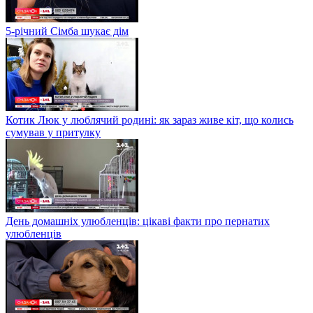
5-річний Сімба шукає дім
Котик Люк у люблячий родині: як зараз живе кіт, що колись
сумував у притулку
День домашніх улюбленців: цікаві факти про пернатих
улюбленців