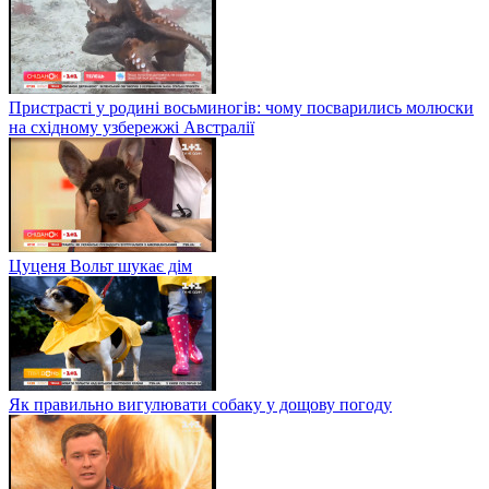
Пристрасті у родині восьминогів: чому посварились молюски
на східному узбережжі Австралії
Цуценя Вольт шукає дім
Як правильно вигулювати собаку у дощову погоду