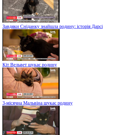
Завдяки Сніданку знайшла родину: історія Дарсі
Кіт Вельвет шукає родину
3-місячна Мальвіна шукає родину