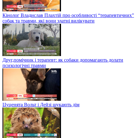
Кінолог Владислав Плахтій про особливості “терапевтичних”
собак та травми, які вони здатні вилікувати
Друг,помічник і терапевт: як собаки допомагають долати
психологічні травми
Цуценята Вольт і Дейзі шукають дім