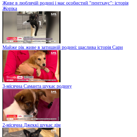
Живе в люблячій родині і має особистий "пентхаус": історія
Жоріка
Майже рік живе в затишній родині: щаслива історія Сари
3-місячна Саманта шукає родину
2-місячна Джеккі шукає дім