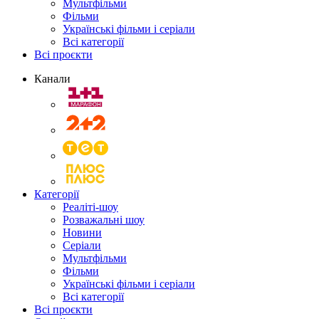
Мультфільми
Фільми
Українські фільми і серіали
Всі категорії
Всі проєкти
Канали
Категорії
Реаліті-шоу
Розважальні шоу
Новини
Серіали
Мультфільми
Фільми
Українські фільми і серіали
Всі категорії
Всі проєкти