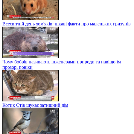
Всесвітній день хом'яків: цікаві факти про маленьких гризунів
Чому бобрів називають інженерами природи та навіщо їм
прозорі повіки
Котик Стів шукає затишний дім