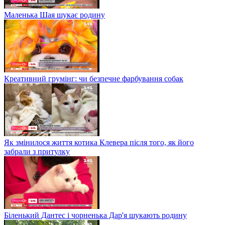
Маленька Шая шукає родину
Креативний грумінг: чи безпечне фарбування собак
Як змінилося життя котика Клевера після того, як його
забрали з притулку
Біленький Дантес і чорненька Дар'я шукають родину