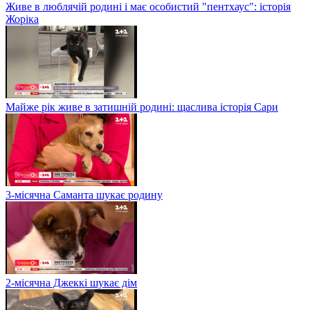
Живе в люблячій родині і має особистий "пентхаус": історія
Жоріка
Майже рік живе в затишній родині: щаслива історія Сари
3-місячна Саманта шукає родину
2-місячна Джеккі шукає дім