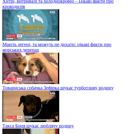
Хитрі, витривалі та холоднокровні – Цікаві факти про
крокодилів
Мають легені, та можуть не дихати: цікаві факти про
морських черепах
Товариська собачка Зефірка шукає турботливу родину
Такса Боня шукає люблячу родину