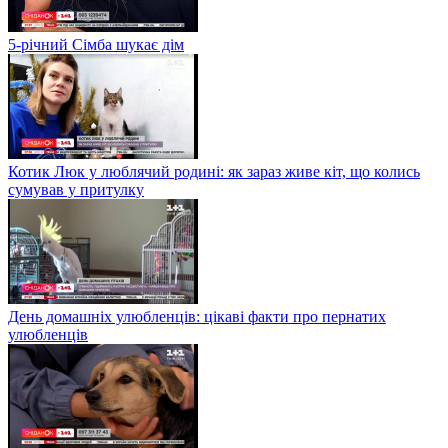
5-річний Сімба шукає дім
Котик Люк у люблячий родині: як зараз живе кіт, що колись
сумував у притулку
День домашніх улюбленців: цікаві факти про пернатих
улюбленців