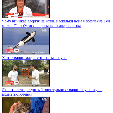
Чому виникає алергія на котів, наскільки вона небезпечна і чи
можна її позбутися — розмова із алергологом
Хто з тварин має, а хто – не має пупа
Як активісти рятують безпритульних тваринок у спеку —
пряме включення