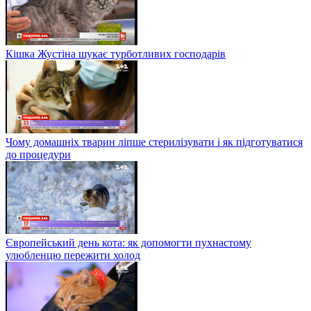
Кішка Жустіна шукає турботливих господарів
Чому домашніх тварин ліпше стерилізувати і як підготуватися
до процедури
Європейський день кота: як допомогти пухнастому
улюбленцю пережити холод