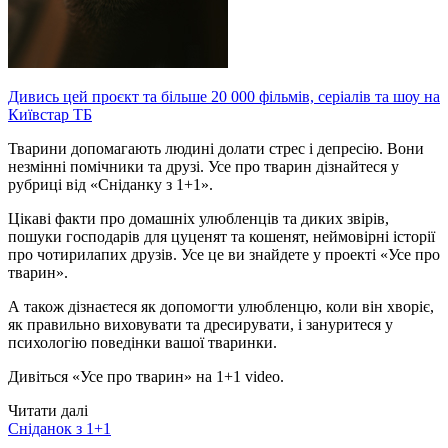
Дивись цей проєкт та більше 20 000 фільмів, серіалів та шоу на
Київстар ТБ
Тварини допомагають людині долати стрес і депресію. Вони
незмінні помічники та друзі. Усе про тварин дізнайтеся у
рубриці від «Сніданку з 1+1».
Цікаві факти про домашніх улюбленців та диких звірів,
пошуки господарів для цуценят та кошенят, неймовірні історії
про чотирилапих друзів. Усе це ви знайдете у проекті «Усе про
тварин».
А також дізнаєтеся як допомогти улюбленцю, коли він хворіє,
як правильно виховувати та дресирувати, і зануритеся у
психологію поведінки вашої тваринки.
Дивіться «Усе про тварин» на 1+1 video.
Читати далі
Сніданок з 1+1