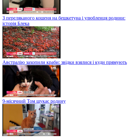
З переляканого кошеня на бешкетуна і улюбленця родини:
історія Блека
Австралію захопили краби: звідки взялися і куди прямують
9-місячний Том шукає родину