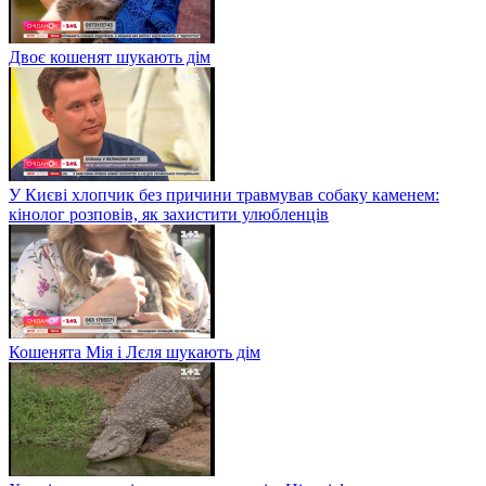
Двоє кошенят шукають дім
У Києві хлопчик без причини травмував собаку каменем:
кінолог розповів, як захистити улюбленців
Кошенята Мія і Лєля шукають дім