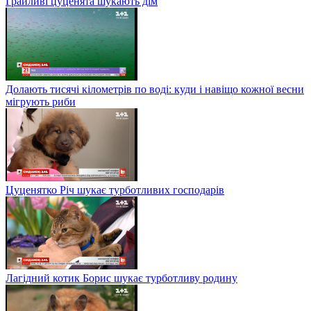
Грайливі цуценята шукають дім
Долають тисячі кілометрів по воді: куди і навіщо кожної весни
мігрують риби
Цуценятко Річ шукає турботливих господарів
Лагідний котик Борис шукає турботливу родину