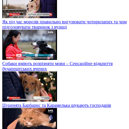
Як під час морозів правильно вигулювати чотирилапих та чим
підгодовувати тваринок з вулиці
Собаки вміють розрізняти мови – Сенсаційне відкриття
будапештських вчених
Цуценята Барбарис та Карамелька шукають господарів