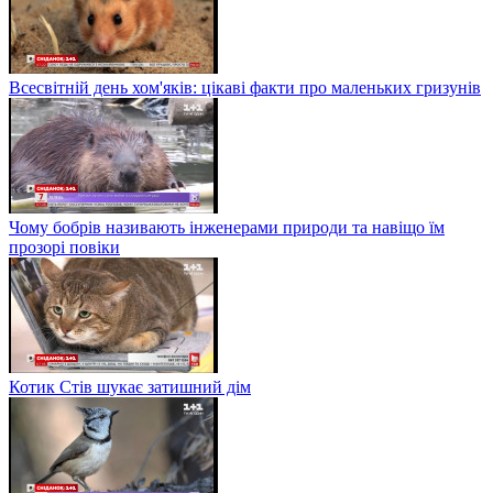
Всесвітній день хом'яків: цікаві факти про маленьких гризунів
Чому бобрів називають інженерами природи та навіщо їм
прозорі повіки
Котик Стів шукає затишний дім