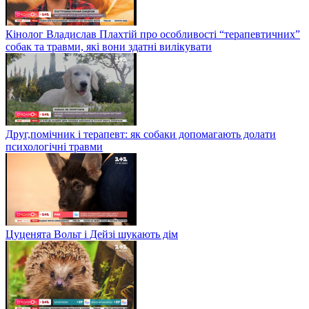
Кінолог Владислав Плахтій про особливості “терапевтичних”
собак та травми, які вони здатні вилікувати
Друг,помічник і терапевт: як собаки допомагають долати
психологічні травми
Цуценята Вольт і Дейзі шукають дім