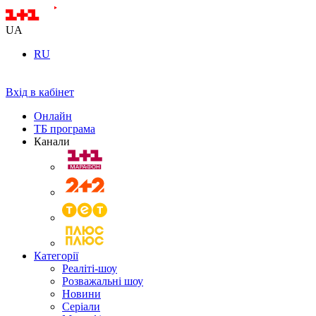
UA
RU
Вхід в кабінет
Онлайн
ТБ програма
Канали
Категорії
Реаліті-шоу
Розважальні шоу
Новини
Серіали