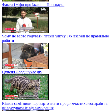
Факти і міфи про їжаків – Поп-наука
Чому не варто годувати птахів улітку і як взагалі це правильно
робити
Цуценя Лорд шукає дім
Кішки-самітники: що варто знати про димчастих леопардів та
як врятувати їх від вимирання