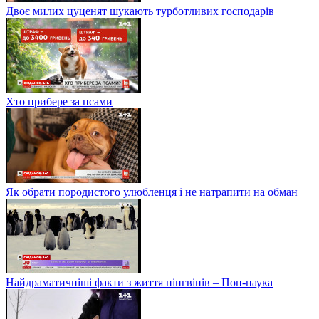
Двоє милих цуценят шукають турботливих господарів
Хто прибере за псами
Як обрати породистого улюбленця і не натрапити на обман
Найдраматичніші факти з життя пінгвінів – Поп-наука