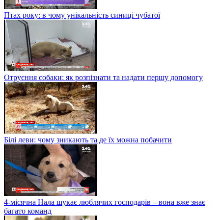
Птах року: в чому унікальність синиці чубатої
Отруєння собаки: як розпізнати та надати першу допомогу
Білі леви: чому зникають та де їх можна побачити
4-місячна Нала шукає люблячих господарів – вона вже знає
багато команд