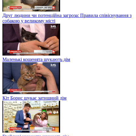
Друг людини чи потенційна загроза: Правила співіснування з
собакою у великому місті
Маленькі кошенята шукають дім
Кіт Борис шукає затишний дім