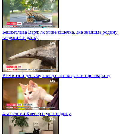
Бешкетлива Варя: як живе кішечка, яка знайшла родину
завдяки Сніданку
Всесвітній день мурахоїда: цікаві факти про тварину
4-місячний Клевер шукає родину