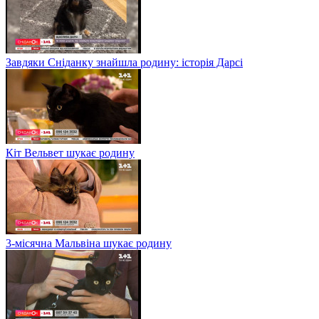
Завдяки Сніданку знайшла родину: історія Дарсі
Кіт Вельвет шукає родину
3-місячна Мальвіна шукає родину