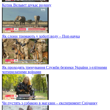
Котик Вельвет шукає родину
Як слони тримають у хоботі воду – Поп-наука
Як проходять тренування Служби безпеки України з елітними
чотирилапими воїнами
Чи пустять з собакою в магазин – експеримент Сніданку