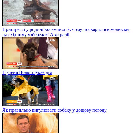
Пристрасті у родині восьминогів: чому посварились молюски
на східному узбережжі Австралії
Цуценя Вольт шукає дім
Як правильно вигулювати собаку у дощову погоду