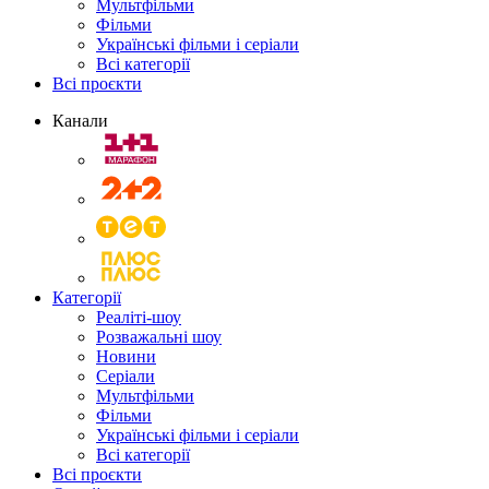
Мультфільми
Фільми
Українські фільми і серіали
Всі категорії
Всі проєкти
Канали
Категорії
Реаліті-шоу
Розважальні шоу
Новини
Серіали
Мультфільми
Фільми
Українські фільми і серіали
Всі категорії
Всі проєкти