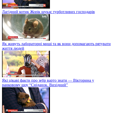
Лагідний котик Жорік шукає турботливих господарів
Як живуть лабораторні миші та як вони допомагають рятувати
життя людей
Які цікаві факти про зебр варто знати — Вікторина у
ранковому шоу “Сніданок. Вихідний”