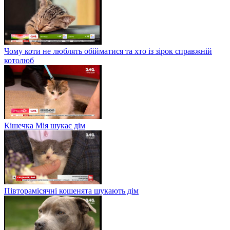
Чому коти не люблять обійматися та хто із зірок справжній
котолюб
Кішечка Мія шукає дім
Півторамісячні кошенята шукають дім