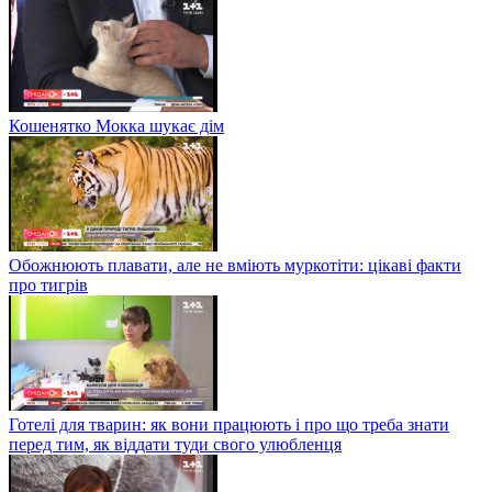
Кошенятко Мокка шукає дім
Обожнюють плавати, але не вміють муркотіти: цікаві факти
про тигрів
Готелі для тварин: як вони працюють і про що треба знати
перед тим, як віддати туди свого улюбленця