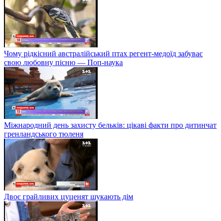
Чому рідкісний австралійський птах регент-медоїд забуває
свою любовну пісню — Поп-наука
Міжнародний день захисту бельків: цікаві факти про дитинчат
гренландського тюленя
Двоє грайливих цуценят шукають дім