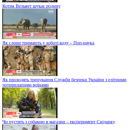
Котик Вельвет шукає родину
Як слони тримають у хоботі воду – Поп-наука
Як проходять тренування Служби безпеки України з елітними
чотирилапими воїнами
Чи пустять з собакою в магазин – експеримент Сніданку