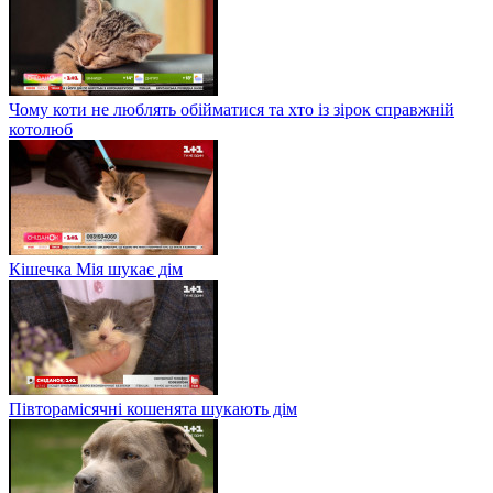
Чому коти не люблять обійматися та хто із зірок справжній
котолюб
Кішечка Мія шукає дім
Півторамісячні кошенята шукають дім