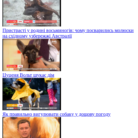
Пристрасті у родині восьминогів: чому посварились молюски
на східному узбережжі Австралії
Цуценя Вольт шукає дім
Як правильно вигулювати собаку у дощову погоду