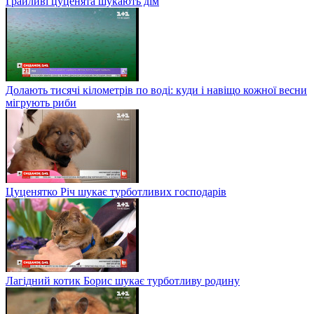
Грайливі цуценята шукають дім
Долають тисячі кілометрів по воді: куди і навіщо кожної весни
мігрують риби
Цуценятко Річ шукає турботливих господарів
Лагідний котик Борис шукає турботливу родину