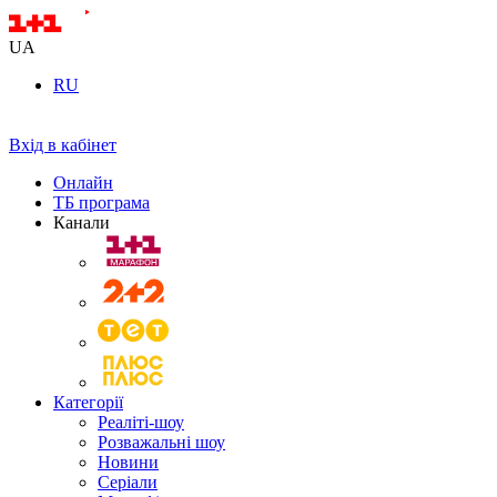
UA
RU
Вхід в кабінет
Онлайн
ТБ програма
Канали
Категорії
Реаліті-шоу
Розважальні шоу
Новини
Серіали