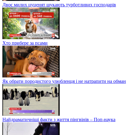
Двоє милих цуценят шукають турботливих господарів
Хто прибере за псами
Як обрати породистого улюбленця і не натрапити на обман
Найдраматичніші факти з життя пінгвінів – Поп-наука