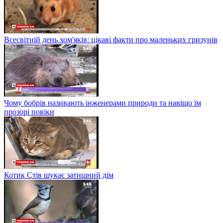
Всесвітній день хом'яків: цікаві факти про маленьких гризунів
Чому бобрів називають інженерами природи та навіщо їм
прозорі повіки
Котик Стів шукає затишний дім