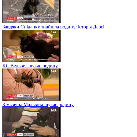
Завдяки Сніданку знайшла родину: історія Дарсі
Кіт Вельвет шукає родину
3-місячна Мальвіна шукає родину