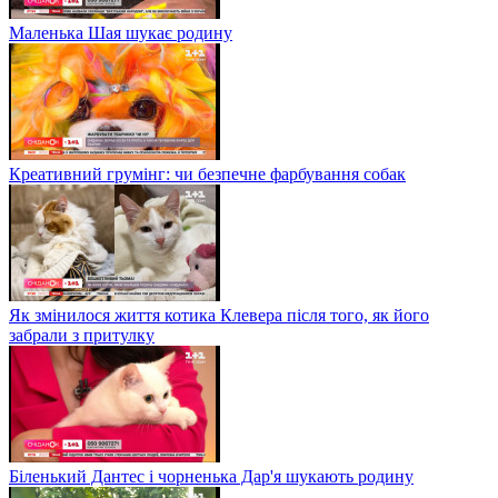
Маленька Шая шукає родину
Креативний грумінг: чи безпечне фарбування собак
Як змінилося життя котика Клевера після того, як його
забрали з притулку
Біленький Дантес і чорненька Дар'я шукають родину