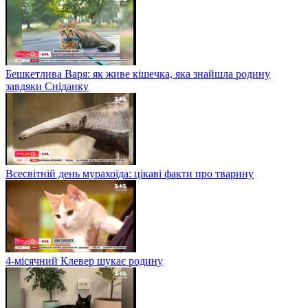
Бешкетлива Варя: як живе кішечка, яка знайшла родину
завдяки Сніданку
Всесвітній день мурахоїда: цікаві факти про тварину
4-місячний Клевер шукає родину