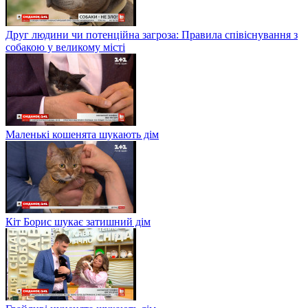
Друг людини чи потенційна загроза: Правила співіснування з
собакою у великому місті
Маленькі кошенята шукають дім
Кіт Борис шукає затишний дім