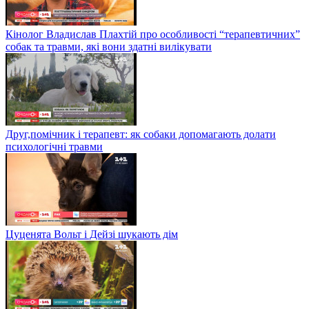
Кінолог Владислав Плахтій про особливості “терапевтичних”
собак та травми, які вони здатні вилікувати
Друг,помічник і терапевт: як собаки допомагають долати
психологічні травми
Цуценята Вольт і Дейзі шукають дім