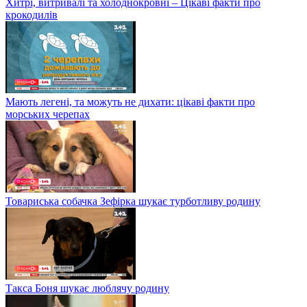
Хитрі, витривалі та холоднокровні – Цікаві факти про
крокодилів
Мають легені, та можуть не дихати: цікаві факти про
морських черепах
Товариська собачка Зефірка шукає турботливу родину
Такса Боня шукає люблячу родину