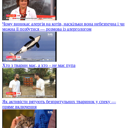
Чому виникає алергія на котів, наскільки вона небезпечна і чи
можна її позбутися — розмова із алергологом
Хто з тварин має, а хто – не має пупа
Як активісти рятують безпритульних тваринок у спеку —
пряме включення