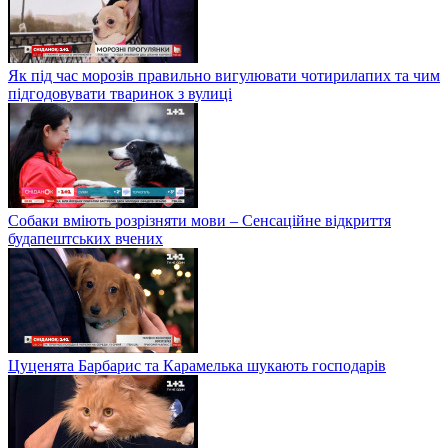
Як під час морозів правильно вигулювати чотирилапих та чим
підгодовувати тваринок з вулиці
Собаки вміють розрізняти мови – Сенсаційне відкриття
будапештських вчених
Цуценята Барбарис та Карамелька шукають господарів