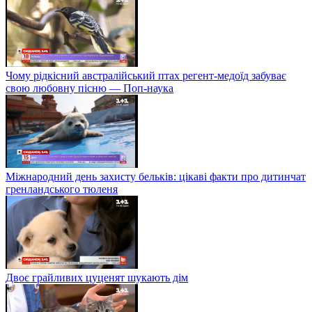
Чому рідкісний австралійський птах регент-медоїд забуває
свою любовну пісню — Поп-наука
Міжнародний день захисту бельків: цікаві факти про дитинчат
гренландського тюленя
Двоє грайливих цуценят шукають дім