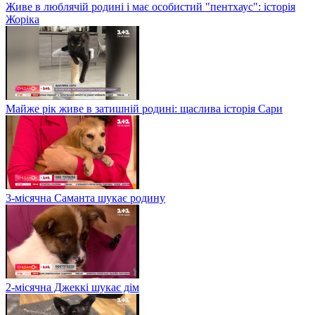
Живе в люблячій родині і має особистий "пентхаус": історія
Жоріка
Майже рік живе в затишній родині: щаслива історія Сари
3-місячна Саманта шукає родину
2-місячна Джеккі шукає дім