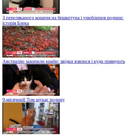
З переляканого кошеня на бешкетуна і улюбленця родини:
історія Блека
Австралію захопили краби: звідки взялися і куди прямують
9-місячний Том шукає родину