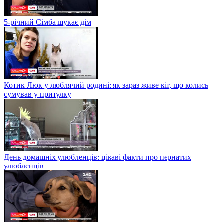
5-річний Сімба шукає дім
Котик Люк у люблячий родині: як зараз живе кіт, що колись
сумував у притулку
День домашніх улюбленців: цікаві факти про пернатих
улюбленців