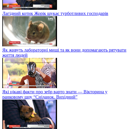
Лагідний котик Жорік шукає турботливих господарів
Як живуть лабораторні миші та як вони допомагають рятувати
життя людей
Які цікаві факти про зебр варто знати — Вікторина у
ранковому шоу “Сніданок. Вихідний”