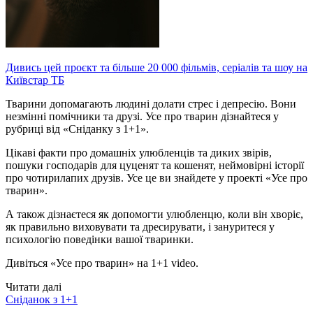
Дивись цей проєкт та більше 20 000 фільмів, серіалів та шоу на
Київстар ТБ
Тварини допомагають людині долати стрес і депресію. Вони
незмінні помічники та друзі. Усе про тварин дізнайтеся у
рубриці від «Сніданку з 1+1».
Цікаві факти про домашніх улюбленців та диких звірів,
пошуки господарів для цуценят та кошенят, неймовірні історії
про чотирилапих друзів. Усе це ви знайдете у проекті «Усе про
тварин».
А також дізнаєтеся як допомогти улюбленцю, коли він хворіє,
як правильно виховувати та дресирувати, і зануритеся у
психологію поведінки вашої тваринки.
Дивіться «Усе про тварин» на 1+1 video.
Читати далі
Сніданок з 1+1