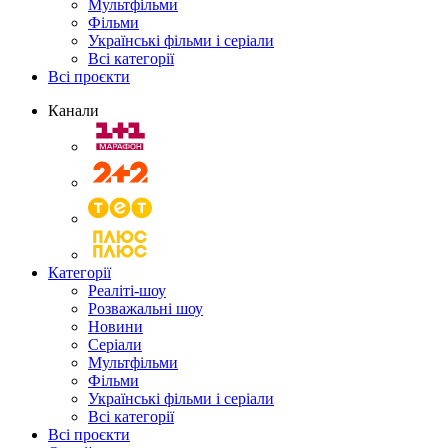
Мультфільми
Фільми
Українські фільми і серіали
Всі категорії
Всі проєкти
Канали
Категорії
Реаліті-шоу
Розважальні шоу
Новини
Серіали
Мультфільми
Фільми
Українські фільми і серіали
Всі категорії
Всі проєкти