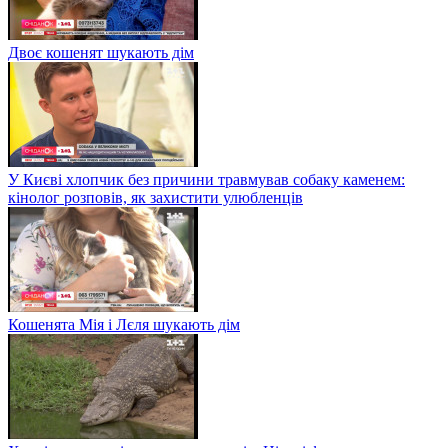
Двоє кошенят шукають дім
У Києві хлопчик без причини травмував собаку каменем:
кінолог розповів, як захистити улюбленців
Кошенята Мія і Лєля шукають дім