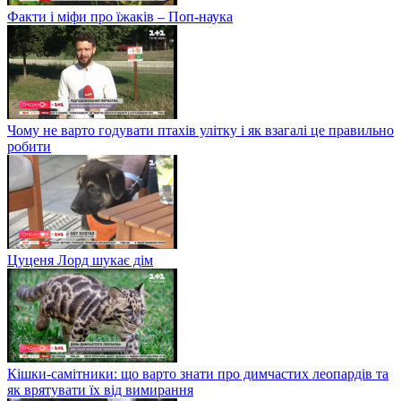
Факти і міфи про їжаків – Поп-наука
Чому не варто годувати птахів улітку і як взагалі це правильно
робити
Цуценя Лорд шукає дім
Кішки-самітники: що варто знати про димчастих леопардів та
як врятувати їх від вимирання