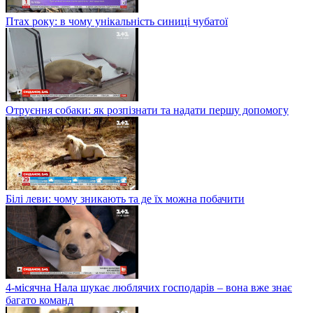
Птах року: в чому унікальність синиці чубатої
Отруєння собаки: як розпізнати та надати першу допомогу
Білі леви: чому зникають та де їх можна побачити
4-місячна Нала шукає люблячих господарів – вона вже знає
багато команд