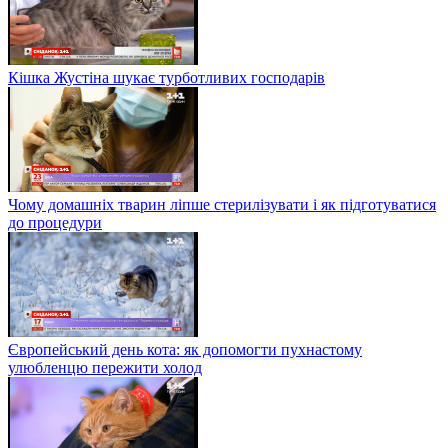
Кішка Жустіна шукає турботливих господарів
Чому домашніх тварин ліпше стерилізувати і як підготуватися
до процедури
Європейський день кота: як допомогти пухнастому
улюбленцю пережити холод