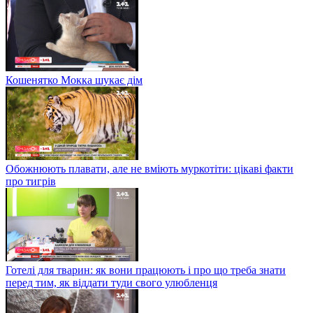
Кошенятко Мокка шукає дім
Обожнюють плавати, але не вміють муркотіти: цікаві факти
про тигрів
Готелі для тварин: як вони працюють і про що треба знати
перед тим, як віддати туди свого улюбленця