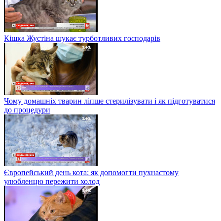
Кішка Жустіна шукає турботливих господарів
Чому домашніх тварин ліпше стерилізувати і як підготуватися
до процедури
Європейський день кота: як допомогти пухнастому
улюбленцю пережити холод