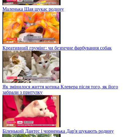
Маленька Шая шукає родину
Креативний грумінг: чи безпечне фарбування собак
Як змінилося життя котика Клевера після того, як його
забрали з притулку
Біленький Дантес і чорненька Дар'я шукають родину