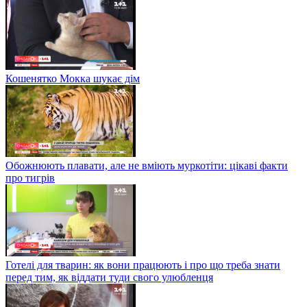
Кошенятко Мокка шукає дім
Обожнюють плавати, але не вміють муркотіти: цікаві факти
про тигрів
Готелі для тварин: як вони працюють і про що треба знати
перед тим, як віддати туди свого улюбленця