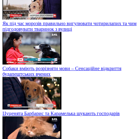
Як під час морозів правильно вигулювати чотирилапих та чим
підгодовувати тваринок з вулиці
Собаки вміють розрізняти мови – Сенсаційне відкриття
будапештських вчених
Цуценята Барбарис та Карамелька шукають господарів