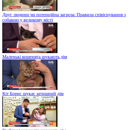
Друг людини чи потенційна загроза: Правила співіснування з
собакою у великому місті
Маленькі кошенята шукають дім
Кіт Борис шукає затишний дім