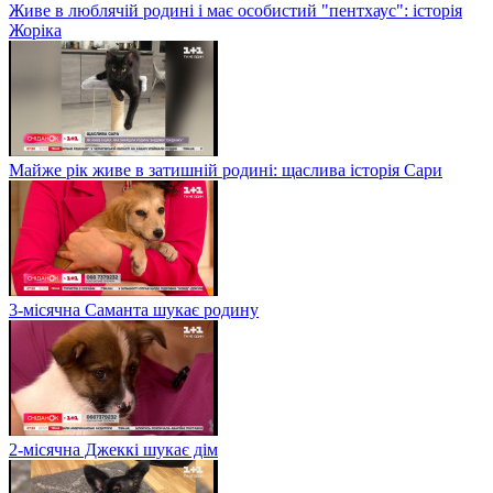
Живе в люблячій родині і має особистий "пентхаус": історія
Жоріка
Майже рік живе в затишній родині: щаслива історія Сари
3-місячна Саманта шукає родину
2-місячна Джеккі шукає дім