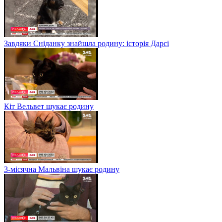
Завдяки Сніданку знайшла родину: історія Дарсі
Кіт Вельвет шукає родину
3-місячна Мальвіна шукає родину