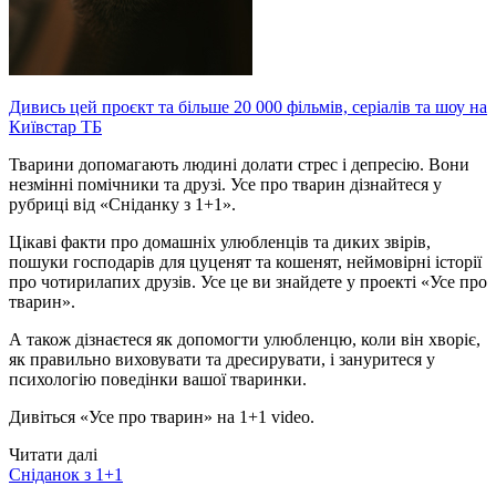
Дивись цей проєкт та більше 20 000 фільмів, серіалів та шоу на
Київстар ТБ
Тварини допомагають людині долати стрес і депресію. Вони
незмінні помічники та друзі. Усе про тварин дізнайтеся у
рубриці від «Сніданку з 1+1».
Цікаві факти про домашніх улюбленців та диких звірів,
пошуки господарів для цуценят та кошенят, неймовірні історії
про чотирилапих друзів. Усе це ви знайдете у проекті «Усе про
тварин».
А також дізнаєтеся як допомогти улюбленцю, коли він хворіє,
як правильно виховувати та дресирувати, і зануритеся у
психологію поведінки вашої тваринки.
Дивіться «Усе про тварин» на 1+1 video.
Читати далі
Сніданок з 1+1