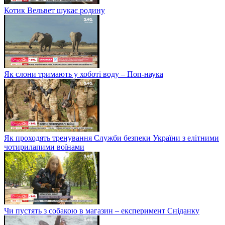
Котик Вельвет шукає родину
Як слони тримають у хоботі воду – Поп-наука
Як проходять тренування Служби безпеки України з елітними
чотирилапими воїнами
Чи пустять з собакою в магазин – експеримент Сніданку