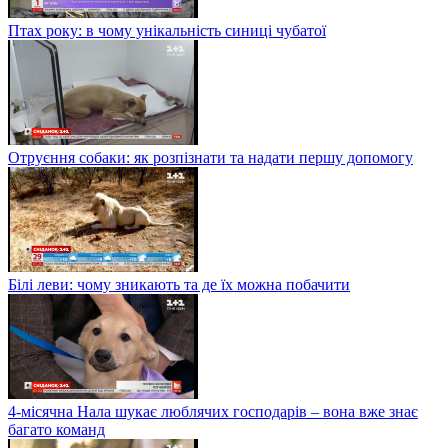
Птах року: в чому унікальність синиці чубатої
Отруєння собаки: як розпізнати та надати першу допомогу
Білі леви: чому зникають та де їх можна побачити
4-місячна Нала шукає люблячих господарів – вона вже знає
багато команд