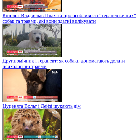
Кінолог Владислав Плахтій про особливості “терапевтичних”
собак та травми, які вони здатні вилікувати
Друг,помічник і терапевт: як собаки допомагають долати
психологічні травми
Цуценята Вольт і Дейзі шукають дім