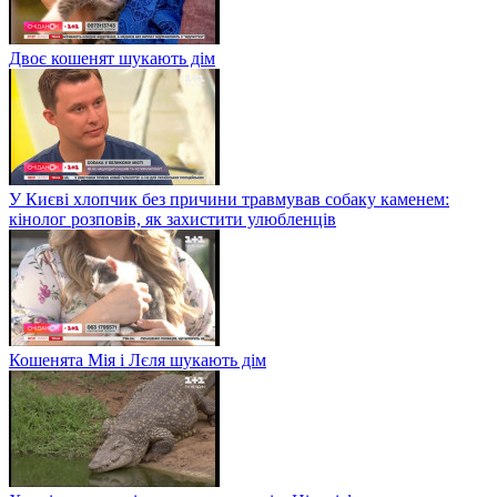
Двоє кошенят шукають дім
У Києві хлопчик без причини травмував собаку каменем:
кінолог розповів, як захистити улюбленців
Кошенята Мія і Лєля шукають дім