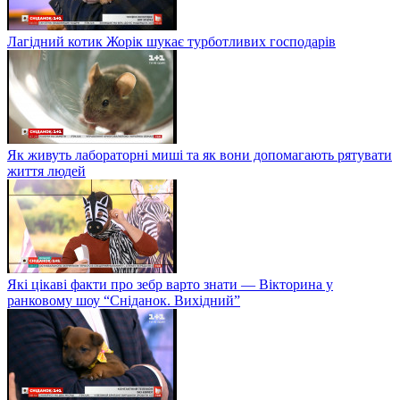
Лагідний котик Жорік шукає турботливих господарів
Як живуть лабораторні миші та як вони допомагають рятувати
життя людей
Які цікаві факти про зебр варто знати — Вікторина у
ранковому шоу “Сніданок. Вихідний”