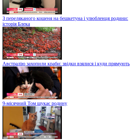
З переляканого кошеня на бешкетуна і улюбленця родини:
історія Блека
Австралію захопили краби: звідки взялися і куди прямують
9-місячний Том шукає родину