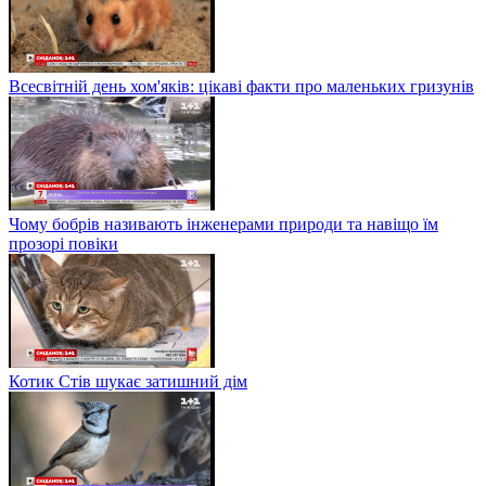
Всесвітній день хом'яків: цікаві факти про маленьких гризунів
Чому бобрів називають інженерами природи та навіщо їм
прозорі повіки
Котик Стів шукає затишний дім