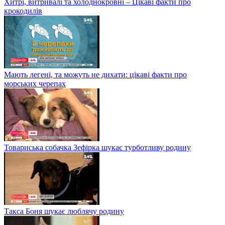
Хитрі, витривалі та холоднокровні – Цікаві факти про
крокодилів
Мають легені, та можуть не дихати: цікаві факти про
морських черепах
Товариська собачка Зефірка шукає турботливу родину
Такса Боня шукає люблячу родину