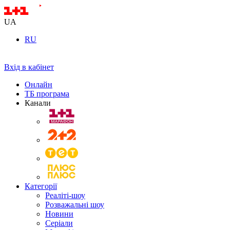
UA
RU
Вхід в кабінет
Онлайн
ТБ програма
Канали
Категорії
Реаліті-шоу
Розважальні шоу
Новини
Серіали