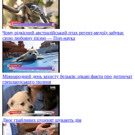
Чому рідкісний австралійський птах регент-медоїд забуває
свою любовну пісню — Поп-наука
Міжнародний день захисту бельків: цікаві факти про дитинчат
гренландського тюленя
Двоє грайливих цуценят шукають дім