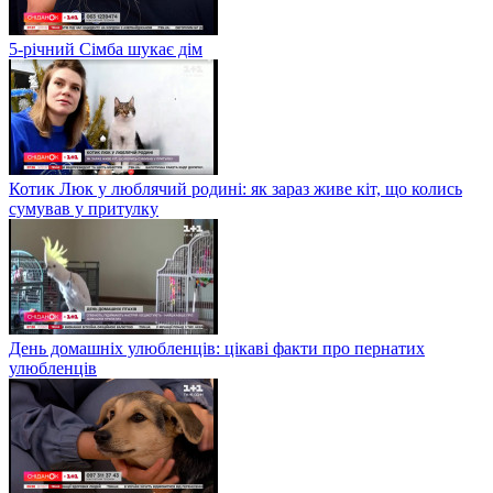
5-річний Сімба шукає дім
Котик Люк у люблячий родині: як зараз живе кіт, що колись
сумував у притулку
День домашніх улюбленців: цікаві факти про пернатих
улюбленців