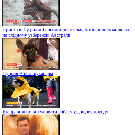
Пристрасті у родині восьминогів: чому посварились молюски
на східному узбережжі Австралії
Цуценя Вольт шукає дім
Як правильно вигулювати собаку у дощову погоду