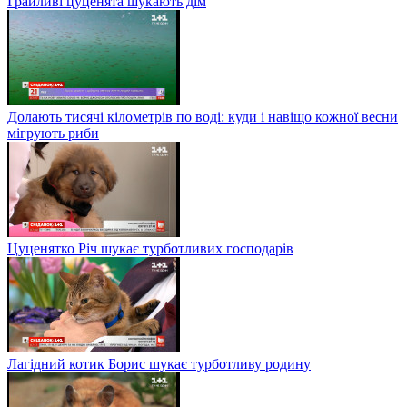
Грайливі цуценята шукають дім
Долають тисячі кілометрів по воді: куди і навіщо кожної весни
мігрують риби
Цуценятко Річ шукає турботливих господарів
Лагідний котик Борис шукає турботливу родину