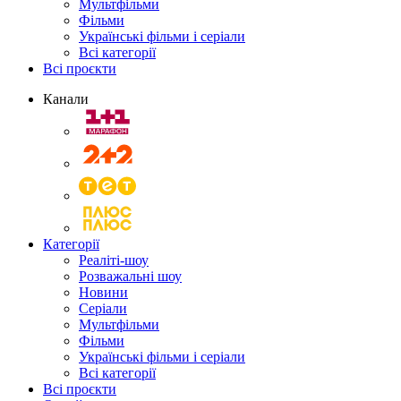
Мультфільми
Фільми
Українські фільми і серіали
Всі категорії
Всі проєкти
Канали
Категорії
Реаліті-шоу
Розважальні шоу
Новини
Серіали
Мультфільми
Фільми
Українські фільми і серіали
Всі категорії
Всі проєкти