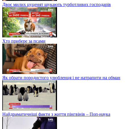
Двоє милих цуценят шукають турботливих господарів
Хто прибере за псами
Як обрати породистого улюбленця і не натрапити на обман
Найдраматичніші факти з життя пінгвінів – Поп-наука