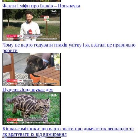
Факти і міфи про їжаків – Поп-наука
Чому не варто годувати птахів улітку і як взагалі це правильно
робити
Цуценя Лорд шукає дім
Кішки-самітники: що варто знати про димчастих леопардів та
як врятувати їх від вимирання