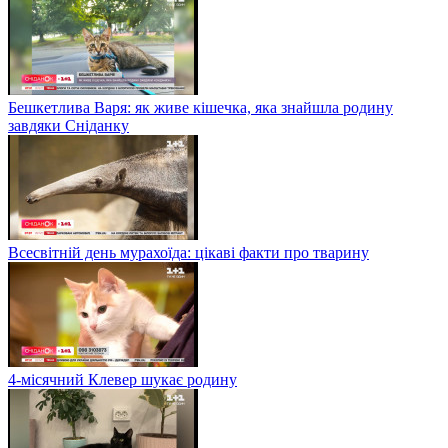
Бешкетлива Варя: як живе кішечка, яка знайшла родину
завдяки Сніданку
Всесвітній день мурахоїда: цікаві факти про тварину
4-місячний Клевер шукає родину