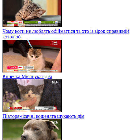
Чому коти не люблять обійматися та хто із зірок справжній
котолюб
Кішечка Мія шукає дім
Півторамісячні кошенята шукають дім