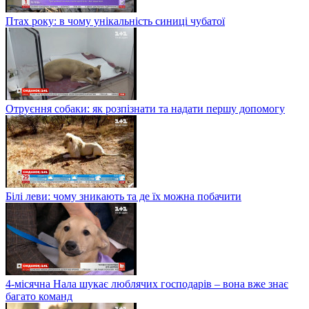
Птах року: в чому унікальність синиці чубатої
Отруєння собаки: як розпізнати та надати першу допомогу
Білі леви: чому зникають та де їх можна побачити
4-місячна Нала шукає люблячих господарів – вона вже знає
багато команд