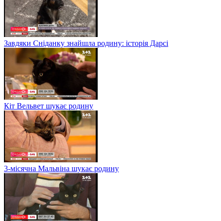
Завдяки Сніданку знайшла родину: історія Дарсі
Кіт Вельвет шукає родину
3-місячна Мальвіна шукає родину