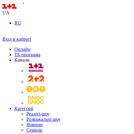
UA
RU
Вхід в кабінет
Онлайн
ТБ програма
Канали
Категорії
Реаліті-шоу
Розважальні шоу
Новини
Серіали