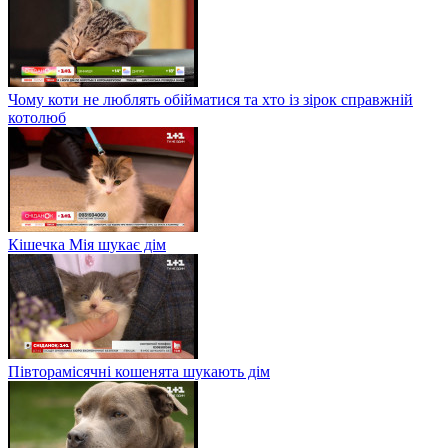
Чому коти не люблять обійматися та хто із зірок справжній
котолюб
Кішечка Мія шукає дім
Півторамісячні кошенята шукають дім