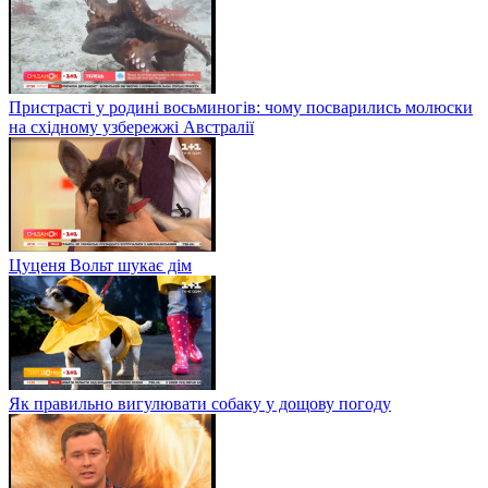
Пристрасті у родині восьминогів: чому посварились молюски
на східному узбережжі Австралії
Цуценя Вольт шукає дім
Як правильно вигулювати собаку у дощову погоду