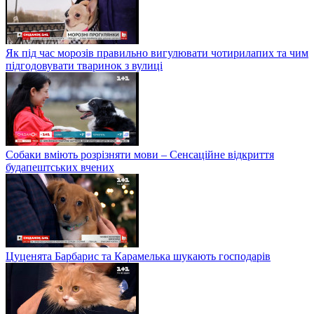
Як під час морозів правильно вигулювати чотирилапих та чим
підгодовувати тваринок з вулиці
Собаки вміють розрізняти мови – Сенсаційне відкриття
будапештських вчених
Цуценята Барбарис та Карамелька шукають господарів