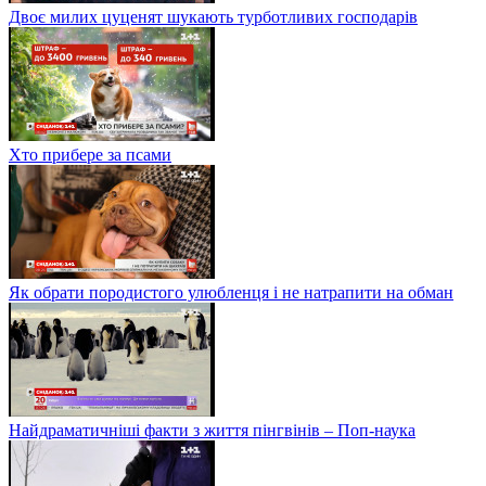
Двоє милих цуценят шукають турботливих господарів
Хто прибере за псами
Як обрати породистого улюбленця і не натрапити на обман
Найдраматичніші факти з життя пінгвінів – Поп-наука