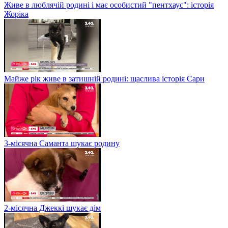
Живе в люблячій родині і має особистий "пентхаус": історія
Жоріка
Майже рік живе в затишній родині: щаслива історія Сари
3-місячна Саманта шукає родину
2-місячна Джеккі шукає дім