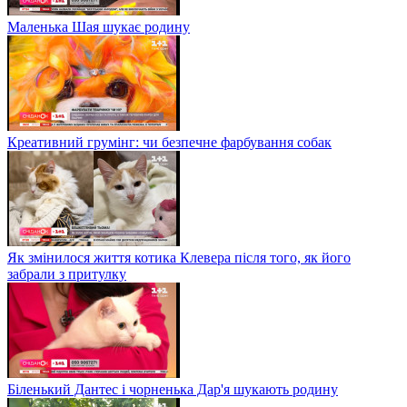
Маленька Шая шукає родину
Креативний грумінг: чи безпечне фарбування собак
Як змінилося життя котика Клевера після того, як його
забрали з притулку
Біленький Дантес і чорненька Дар'я шукають родину