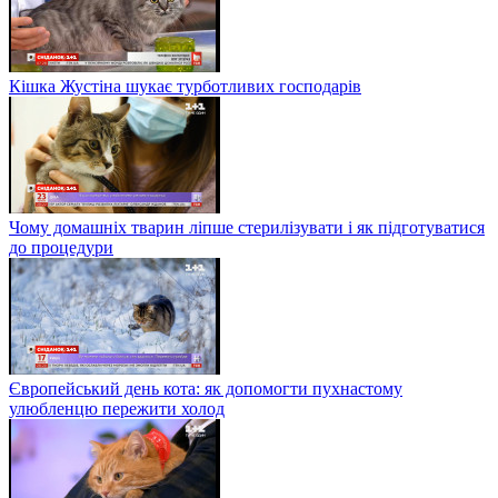
Кішка Жустіна шукає турботливих господарів
Чому домашніх тварин ліпше стерилізувати і як підготуватися
до процедури
Європейський день кота: як допомогти пухнастому
улюбленцю пережити холод