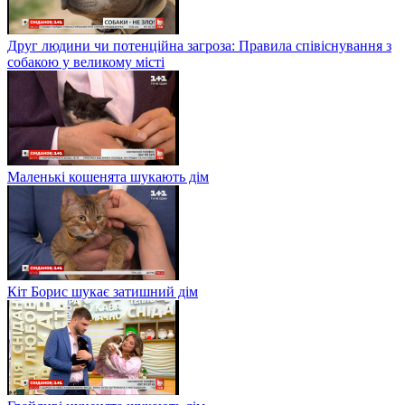
Друг людини чи потенційна загроза: Правила співіснування з
собакою у великому місті
Маленькі кошенята шукають дім
Кіт Борис шукає затишний дім