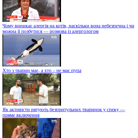
Чому виникає алергія на котів, наскільки вона небезпечна і чи
можна її позбутися — розмова із алергологом
Хто з тварин має, а хто – не має пупа
Як активісти рятують безпритульних тваринок у спеку —
пряме включення