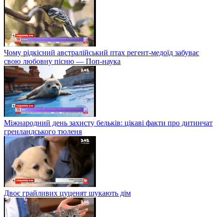
Чому рідкісний австралійський птах регент-медоїд забуває
свою любовну пісню — Поп-наука
Міжнародний день захисту бельків: цікаві факти про дитинчат
гренландського тюленя
Двоє грайливих цуценят шукають дім