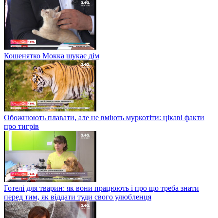
Кошенятко Мокка шукає дім
Обожнюють плавати, але не вміють муркотіти: цікаві факти
про тигрів
Готелі для тварин: як вони працюють і про що треба знати
перед тим, як віддати туди свого улюбленця