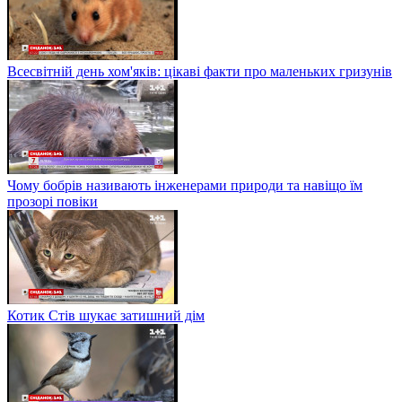
Всесвітній день хом'яків: цікаві факти про маленьких гризунів
Чому бобрів називають інженерами природи та навіщо їм
прозорі повіки
Котик Стів шукає затишний дім