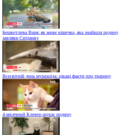
Бешкетлива Варя: як живе кішечка, яка знайшла родину
завдяки Сніданку
Всесвітній день мурахоїда: цікаві факти про тварину
4-місячний Клевер шукає родину