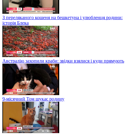
З переляканого кошеня на бешкетуна і улюбленця родини:
історія Блека
Австралію захопили краби: звідки взялися і куди прямують
9-місячний Том шукає родину