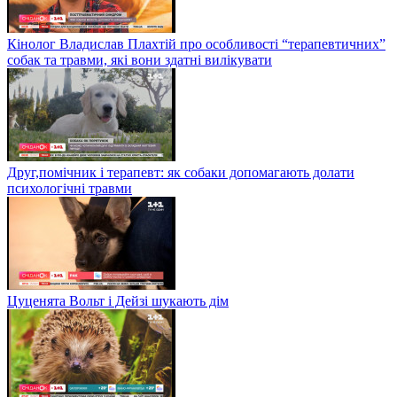
Кінолог Владислав Плахтій про особливості “терапевтичних”
собак та травми, які вони здатні вилікувати
Друг,помічник і терапевт: як собаки допомагають долати
психологічні травми
Цуценята Вольт і Дейзі шукають дім