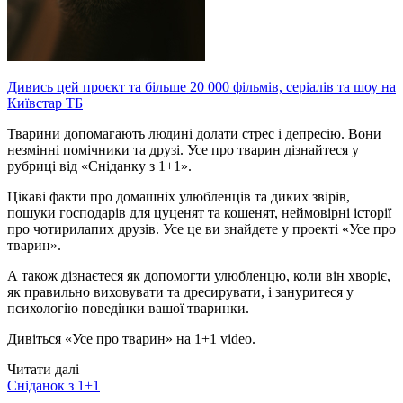
Дивись цей проєкт та більше 20 000 фільмів, серіалів та шоу на
Київстар ТБ
Тварини допомагають людині долати стрес і депресію. Вони
незмінні помічники та друзі. Усе про тварин дізнайтеся у
рубриці від «Сніданку з 1+1».
Цікаві факти про домашніх улюбленців та диких звірів,
пошуки господарів для цуценят та кошенят, неймовірні історії
про чотирилапих друзів. Усе це ви знайдете у проекті «Усе про
тварин».
А також дізнаєтеся як допомогти улюбленцю, коли він хворіє,
як правильно виховувати та дресирувати, і зануритеся у
психологію поведінки вашої тваринки.
Дивіться «Усе про тварин» на 1+1 video.
Читати далі
Сніданок з 1+1