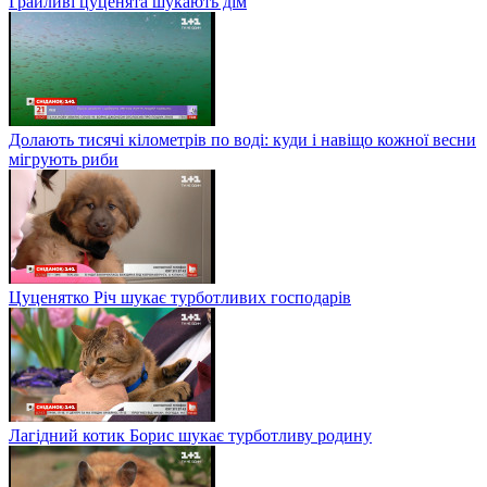
Грайливі цуценята шукають дім
Долають тисячі кілометрів по воді: куди і навіщо кожної весни
мігрують риби
Цуценятко Річ шукає турботливих господарів
Лагідний котик Борис шукає турботливу родину