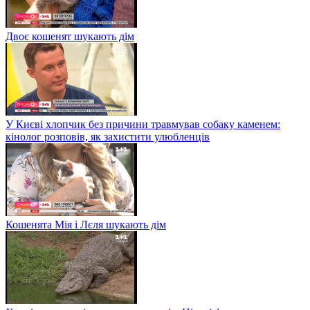
Двоє кошенят шукають дім
У Києві хлопчик без причини травмував собаку каменем:
кінолог розповів, як захистити улюбленців
Кошенята Мія і Лєля шукають дім