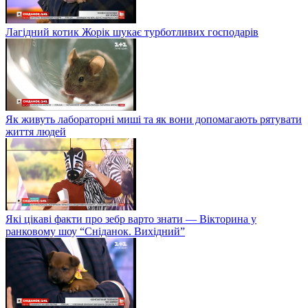
Лагідний котик Жорік шукає турботливих господарів
Як живуть лабораторні миші та як вони допомагають рятувати
життя людей
Які цікаві факти про зебр варто знати — Вікторина у
ранковому шоу “Сніданок. Вихідний”