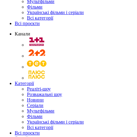
Мультфільми
Фільми
Українські фільми і серіали
Всі категорії
Всі проєкти
Канали
Категорії
Реаліті-шоу
Розважальні шоу
Новини
Серіали
Мультфільми
Фільми
Українські фільми і серіали
Всі категорії
Всі проєкти