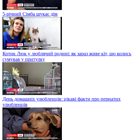
5-річний Сімба шукає дім
Котик Люк у люблячий родині: як зараз живе кіт, що колись
сумував у притулку
День домашніх улюбленців: цікаві факти про пернатих
улюбленців