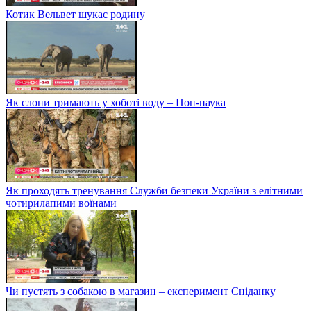
Котик Вельвет шукає родину
Як слони тримають у хоботі воду – Поп-наука
Як проходять тренування Служби безпеки України з елітними
чотирилапими воїнами
Чи пустять з собакою в магазин – експеримент Сніданку