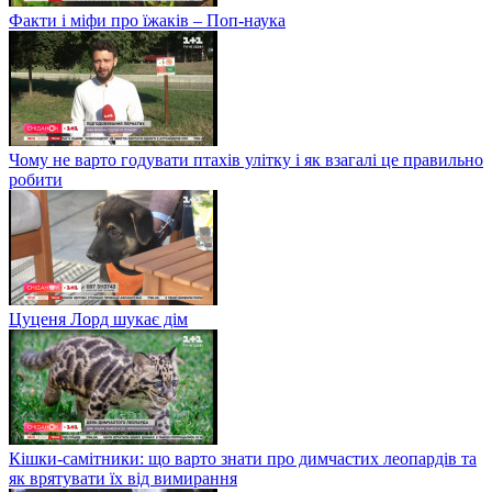
Факти і міфи про їжаків – Поп-наука
Чому не варто годувати птахів улітку і як взагалі це правильно
робити
Цуценя Лорд шукає дім
Кішки-самітники: що варто знати про димчастих леопардів та
як врятувати їх від вимирання