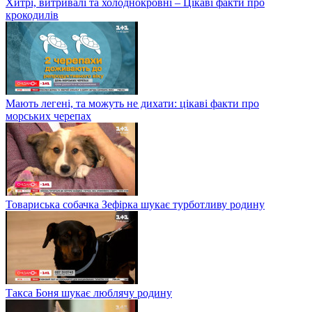
Хитрі, витривалі та холоднокровні – Цікаві факти про
крокодилів
Мають легені, та можуть не дихати: цікаві факти про
морських черепах
Товариська собачка Зефірка шукає турботливу родину
Такса Боня шукає люблячу родину