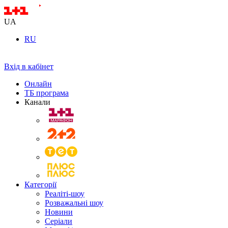
UA
RU
Вхід в кабінет
Онлайн
ТБ програма
Канали
Категорії
Реаліті-шоу
Розважальні шоу
Новини
Серіали