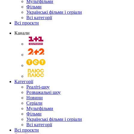
Мультфільми
Фільми
Українські фільми і серіали
Всі категорії
Всі проєкти
Канали
Категорії
Реаліті-шоу
Розважальні шоу
Новини
Серіали
Мультфільми
Фільми
Українські фільми і серіали
Всі категорії
Всі проєкти