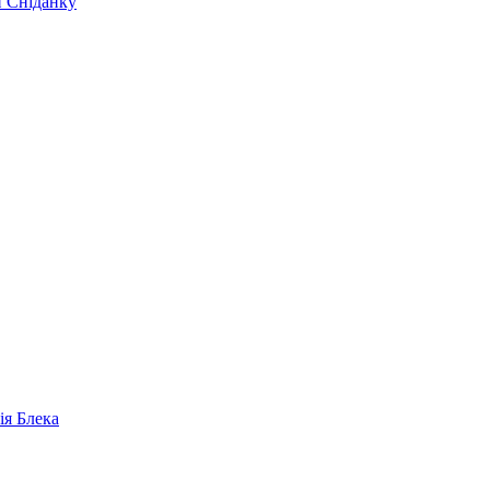
и Сніданку
ія Блека