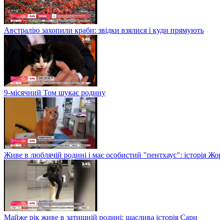
Австралію захопили краби: звідки взялися і куди прямують
9-місячний Том шукає родину
Живе в люблячій родині і має особистий "пентхаус": історія Жо
Майже рік живе в затишній родині: щаслива історія Сари