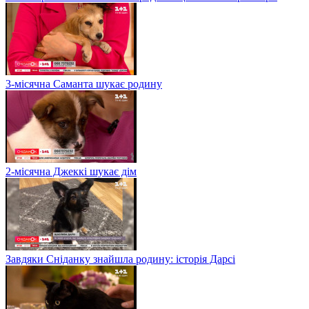
3-місячна Саманта шукає родину
2-місячна Джеккі шукає дім
Завдяки Сніданку знайшла родину: історія Дарсі