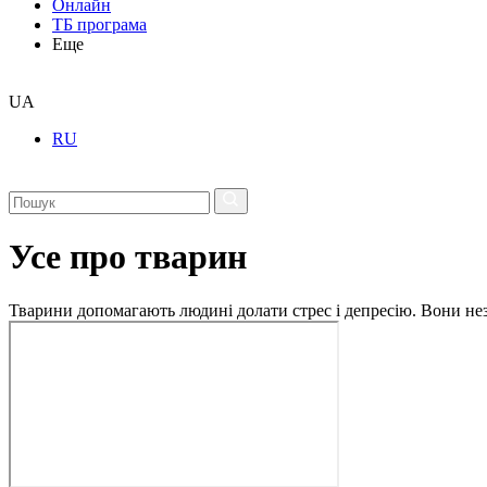
Онлайн
ТБ програма
Еще
UA
RU
Усе про тварин
Тварини допомагають людині долати стрес і депресію. Вони незм