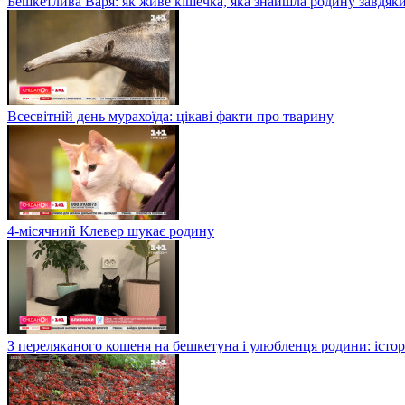
Бешкетлива Варя: як живе кішечка, яка знайшла родину завдяк
Всесвітній день мурахоїда: цікаві факти про тварину
4-місячний Клевер шукає родину
З переляканого кошеня на бешкетуна і улюбленця родини: істор