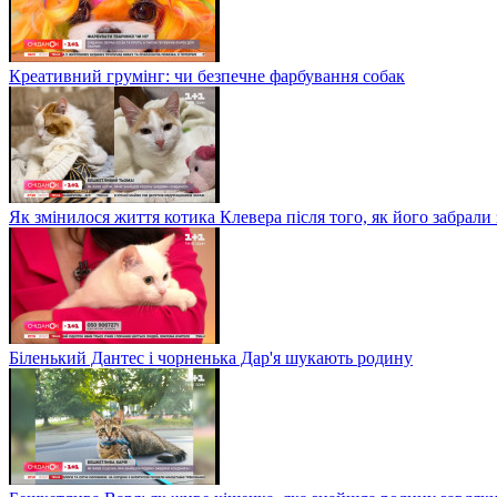
Креативний грумінг: чи безпечне фарбування собак
Як змінилося життя котика Клевера після того, як його забрали
Біленький Дантес і чорненька Дар'я шукають родину