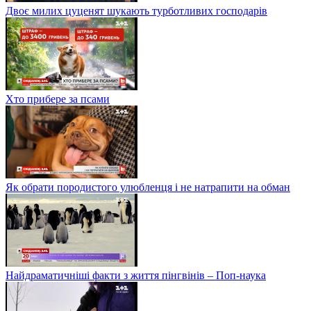
Двоє милих цуценят шукають турботливих господарів
Хто прибере за псами
Як обрати породистого улюбленця і не натрапити на обман
Найдраматичніші факти з життя пінгвінів – Поп-наука