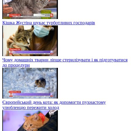
Кішка Жустіна шукає турботливих господарів
Чому домашніх тварин ліпше стерилізувати і як підготуватися
до процедури
Європейський день кота: як допомогти пухнастому
улюбленцю пережити холод