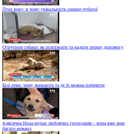
Птах року: в чому унікальність синиці чубатої
Отруєння собаки: як розпізнати та надати першу допомогу
Білі леви: чому зникають та де їх можна побачити
4-місячна Нала шукає люблячих господарів – вона вже знає
багато команд