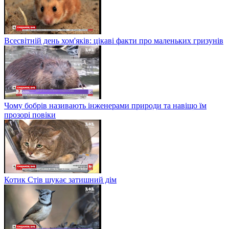
Всесвітній день хом'яків: цікаві факти про маленьких гризунів
Чому бобрів називають інженерами природи та навіщо їм
прозорі повіки
Котик Стів шукає затишний дім