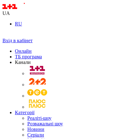
UA
RU
Вхід в кабінет
Онлайн
ТБ програма
Канали
Категорії
Реаліті-шоу
Розважальні шоу
Новини
Серіали