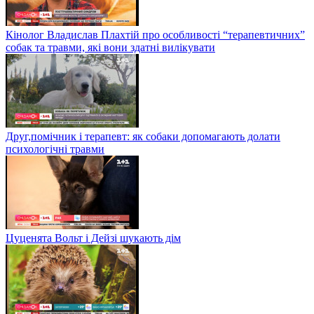
Кінолог Владислав Плахтій про особливості “терапевтичних”
собак та травми, які вони здатні вилікувати
Друг,помічник і терапевт: як собаки допомагають долати
психологічні травми
Цуценята Вольт і Дейзі шукають дім