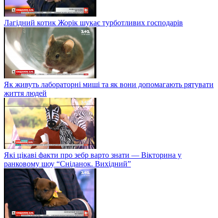
Лагідний котик Жорік шукає турботливих господарів
Як живуть лабораторні миші та як вони допомагають рятувати
життя людей
Які цікаві факти про зебр варто знати — Вікторина у
ранковому шоу “Сніданок. Вихідний”