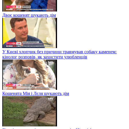
Двоє кошенят шукають дім
У Києві хлопчик без причини травмував собаку каменем:
кінолог розповів, як захистити улюбленців
Кошенята Мія і Лєля шукають дім