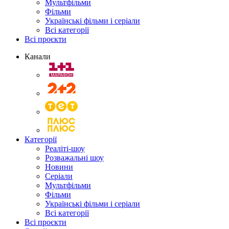
Мультфільми
Фільми
Українські фільми і серіали
Всі категорії
Всі проєкти
Канали
Категорії
Реаліті-шоу
Розважальні шоу
Новини
Серіали
Мультфільми
Фільми
Українські фільми і серіали
Всі категорії
Всі проєкти