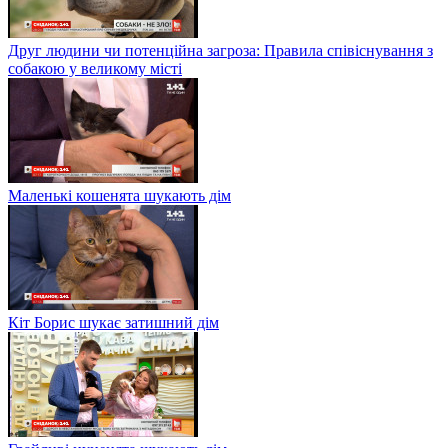
Друг людини чи потенційна загроза: Правила співіснування з
собакою у великому місті
Маленькі кошенята шукають дім
Кіт Борис шукає затишний дім