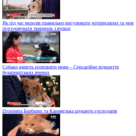
Як під час морозів правильно вигулювати чотирилапих та чим
підгодовувати тваринок з вулиці
Собаки вміють розрізняти мови – Сенсаційне відкриття
будапештських вчених
Цуценята Барбарис та Карамелька шукають господарів