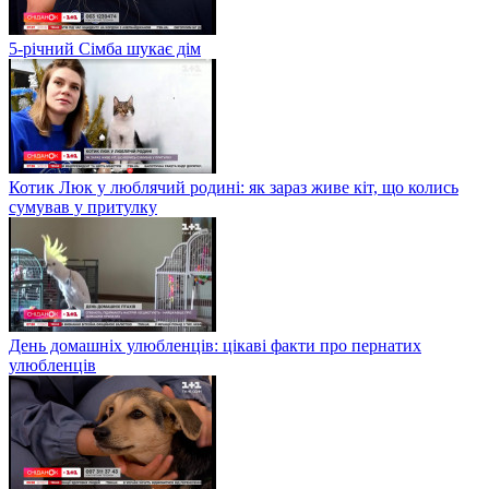
5-річний Сімба шукає дім
Котик Люк у люблячий родині: як зараз живе кіт, що колись
сумував у притулку
День домашніх улюбленців: цікаві факти про пернатих
улюбленців