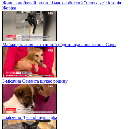
Живе в люблячій родині і має особистий "пентхаус": історія
Жоріка
Майже рік живе в затишній родині: щаслива історія Сари
3-місячна Саманта шукає родину
2-місячна Джеккі шукає дім