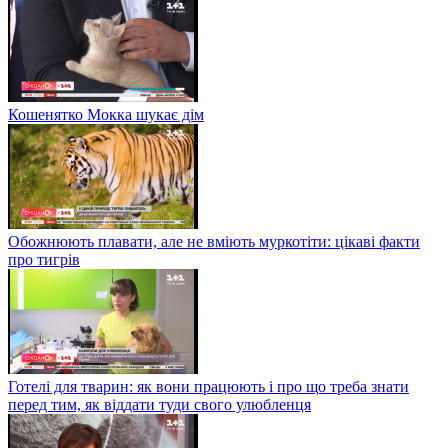
Кошенятко Мокка шукає дім
Обожнюють плавати, але не вміють муркотіти: цікаві факти
про тигрів
Готелі для тварин: як вони працюють і про що треба знати
перед тим, як віддати туди свого улюбленця