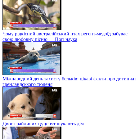
Чому рідкісний австралійський птах регент-медоїд забуває
свою любовну пісню — Поп-наука
Міжнародний день захисту бельків: цікаві факти про дитинчат
гренландського тюленя
Двоє грайливих цуценят шукають дім