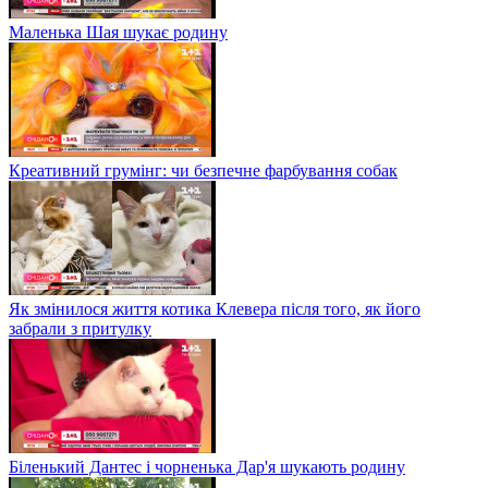
Маленька Шая шукає родину
Креативний грумінг: чи безпечне фарбування собак
Як змінилося життя котика Клевера після того, як його
забрали з притулку
Біленький Дантес і чорненька Дар'я шукають родину