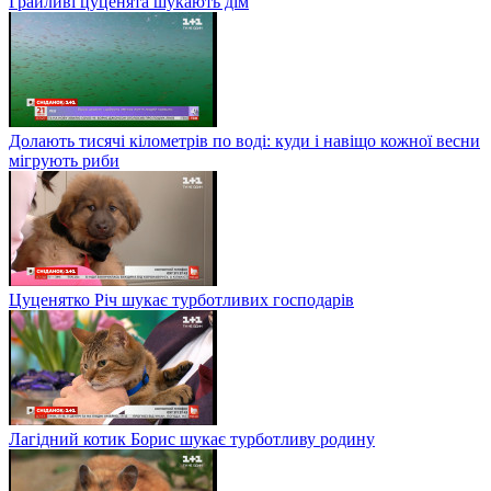
Грайливі цуценята шукають дім
Долають тисячі кілометрів по воді: куди і навіщо кожної весни
мігрують риби
Цуценятко Річ шукає турботливих господарів
Лагідний котик Борис шукає турботливу родину