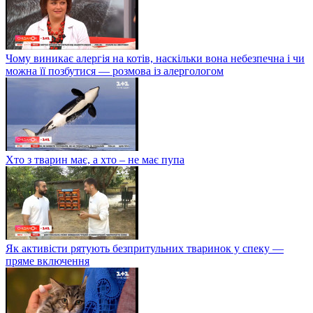
Чому виникає алергія на котів, наскільки вона небезпечна і чи
можна її позбутися — розмова із алергологом
Хто з тварин має, а хто – не має пупа
Як активісти рятують безпритульних тваринок у спеку —
пряме включення