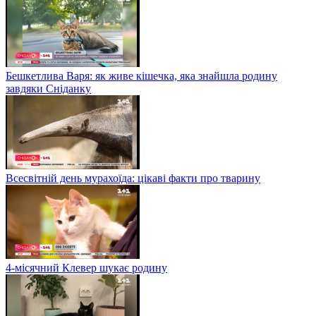
Бешкетлива Варя: як живе кішечка, яка знайшла родину
завдяки Сніданку
Всесвітній день мурахоїда: цікаві факти про тварину
4-місячний Клевер шукає родину