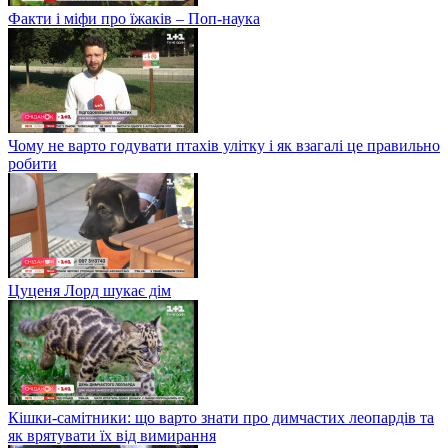
Факти і міфи про їжаків – Поп-наука
Чому не варто годувати птахів улітку і як взагалі це правильно
робити
Цуценя Лорд шукає дім
Кішки-самітники: що варто знати про димчастих леопардів та
як врятувати їх від вимирання