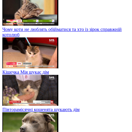
Чому коти не люблять обійматися та хто із зірок справжній
котолюб
Кішечка Мія шукає дім
Півторамісячні кошенята шукають дім