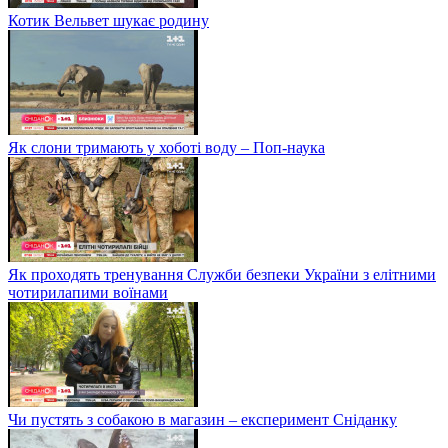
Котик Вельвет шукає родину
Як слони тримають у хоботі воду – Поп-наука
Як проходять тренування Служби безпеки України з елітними
чотирилапими воїнами
Чи пустять з собакою в магазин – експеримент Сніданку