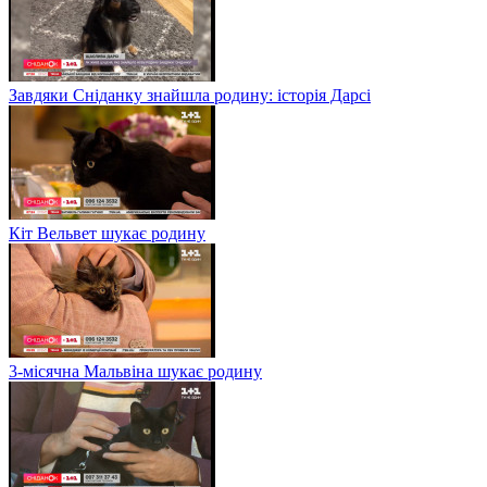
Завдяки Сніданку знайшла родину: історія Дарсі
Кіт Вельвет шукає родину
3-місячна Мальвіна шукає родину