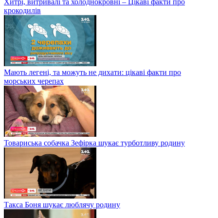
Хитрі, витривалі та холоднокровні – Цікаві факти про
крокодилів
Мають легені, та можуть не дихати: цікаві факти про
морських черепах
Товариська собачка Зефірка шукає турботливу родину
Такса Боня шукає люблячу родину