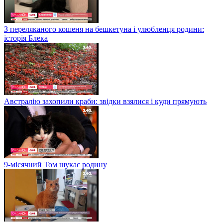
З переляканого кошеня на бешкетуна і улюбленця родини:
історія Блека
Австралію захопили краби: звідки взялися і куди прямують
9-місячний Том шукає родину