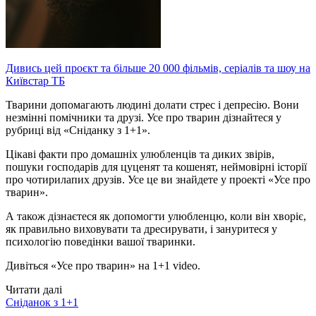
Дивись цей проєкт та більше 20 000 фільмів, серіалів та шоу на
Київстар ТБ
Тварини допомагають людині долати стрес і депресію. Вони
незмінні помічники та друзі. Усе про тварин дізнайтеся у
рубриці від «Сніданку з 1+1».
Цікаві факти про домашніх улюбленців та диких звірів,
пошуки господарів для цуценят та кошенят, неймовірні історії
про чотирилапих друзів. Усе це ви знайдете у проекті «Усе про
тварин».
А також дізнаєтеся як допомогти улюбленцю, коли він хворіє,
як правильно виховувати та дресирувати, і зануритеся у
психологію поведінки вашої тваринки.
Дивіться «Усе про тварин» на 1+1 video.
Читати далі
Сніданок з 1+1