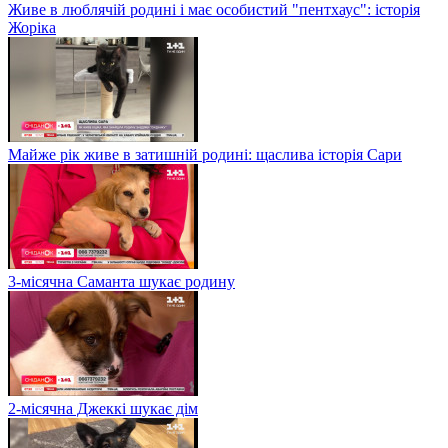
Живе в люблячій родині і має особистий "пентхаус": історія
Жоріка
Майже рік живе в затишній родині: щаслива історія Сари
3-місячна Саманта шукає родину
2-місячна Джеккі шукає дім