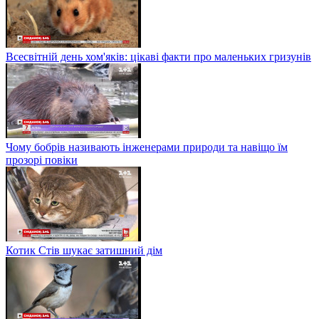
Всесвітній день хом'яків: цікаві факти про маленьких гризунів
Чому бобрів називають інженерами природи та навіщо їм
прозорі повіки
Котик Стів шукає затишний дім