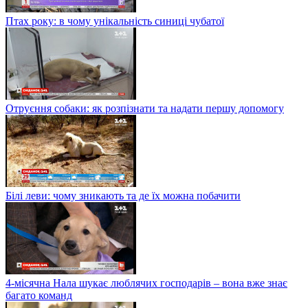
Птах року: в чому унікальність синиці чубатої
Отруєння собаки: як розпізнати та надати першу допомогу
Білі леви: чому зникають та де їх можна побачити
4-місячна Нала шукає люблячих господарів – вона вже знає
багато команд