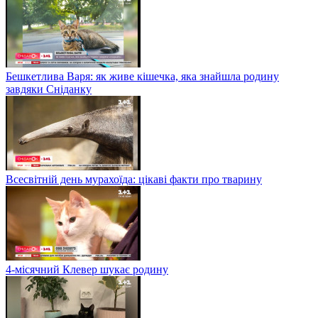
Бешкетлива Варя: як живе кішечка, яка знайшла родину
завдяки Сніданку
Всесвітній день мурахоїда: цікаві факти про тварину
4-місячний Клевер шукає родину