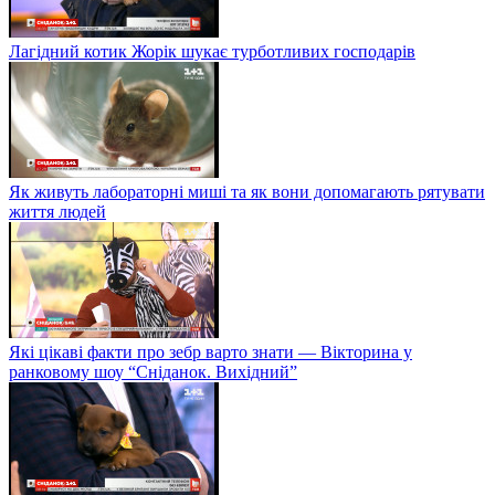
Лагідний котик Жорік шукає турботливих господарів
Як живуть лабораторні миші та як вони допомагають рятувати
життя людей
Які цікаві факти про зебр варто знати — Вікторина у
ранковому шоу “Сніданок. Вихідний”