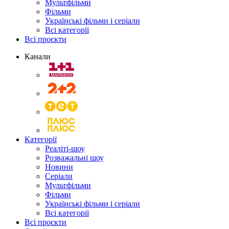
Мультфільми
Фільми
Українські фільми і серіали
Всі категорії
Всі проєкти
Канали
Категорії
Реаліті-шоу
Розважальні шоу
Новини
Серіали
Мультфільми
Фільми
Українські фільми і серіали
Всі категорії
Всі проєкти