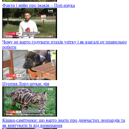
Факти і міфи про їжаків – Поп-наука
Чому не варто годувати птахів улітку і як взагалі це правильно
робити
Цуценя Лорд шукає дім
Кішки-самітники: що варто знати про димчастих леопардів та
як врятувати їх від вимирання