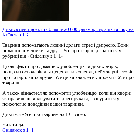
Дивись цей проєкт та більше 20 000 фільмів, серіалів та шоу на
Київстар ТБ
Тварини допомагають людині долати стрес і депресію. Вони
незмінні помічники та друзі. Усе про тварин дізнайтеся у
рубриці від «Сніданку з 1+1».
Цікаві факти про домашніх улюбленців та диких звірів,
пошуки господарів для цуценят та кошенят, неймовірні історії
про чотирилапих друзів. Усе це ви знайдете у проекті «Усе про
тварин».
А також дізнаєтеся як допомогти улюбленцю, коли він хворіє,
як правильно виховувати та дресирувати, і зануритеся у
психологію поведінки вашої тваринки.
Дивіться «Усе про тварин» на 1+1 video.
Читати далі
Сніданок з 1+1