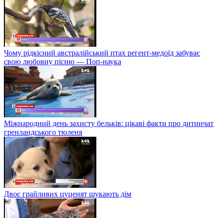
Чому рідкісний австралійський птах регент-медоїд забуває
свою любовну пісню — Поп-наука
Міжнародний день захисту бельків: цікаві факти про дитинчат
гренландського тюленя
Двоє грайливих цуценят шукають дім