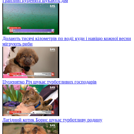
Грайливі цуценята шукають дім
Долають тисячі кілометрів по воді: куди і навіщо кожної весни
мігрують риби
Цуценятко Річ шукає турботливих господарів
Лагідний котик Борис шукає турботливу родину