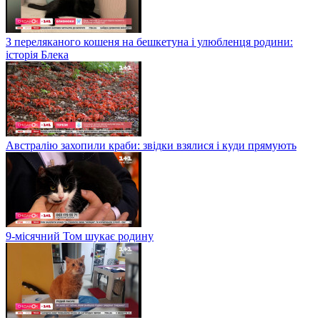
З переляканого кошеня на бешкетуна і улюбленця родини:
історія Блека
Австралію захопили краби: звідки взялися і куди прямують
9-місячний Том шукає родину