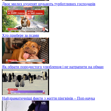
Двоє милих цуценят шукають турботливих господарів
Хто прибере за псами
Як обрати породистого улюбленця і не натрапити на обман
Найдраматичніші факти з життя пінгвінів – Поп-наука