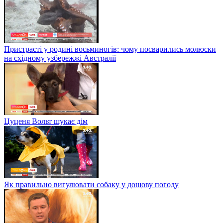
Пристрасті у родині восьминогів: чому посварились молюски
на східному узбережжі Австралії
Цуценя Вольт шукає дім
Як правильно вигулювати собаку у дощову погоду