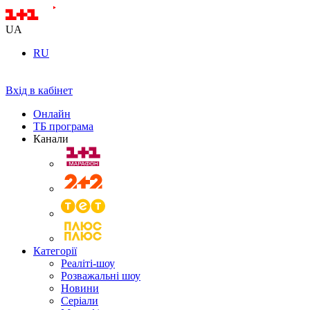
UA
RU
Вхід в кабінет
Онлайн
ТБ програма
Канали
Категорії
Реаліті-шоу
Розважальні шоу
Новини
Серіали