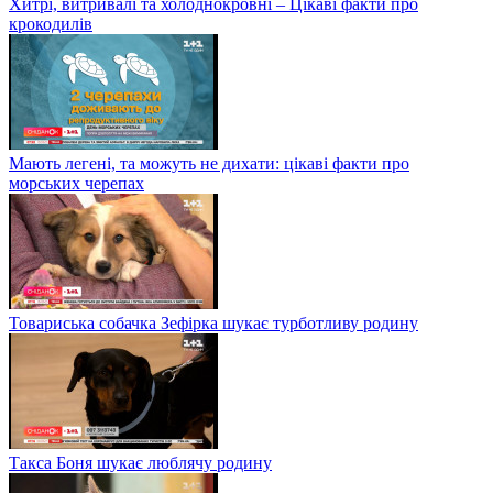
Хитрі, витривалі та холоднокровні – Цікаві факти про
крокодилів
Мають легені, та можуть не дихати: цікаві факти про
морських черепах
Товариська собачка Зефірка шукає турботливу родину
Такса Боня шукає люблячу родину