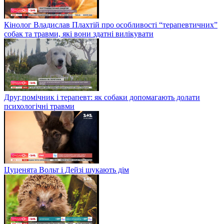
Кінолог Владислав Плахтій про особливості “терапевтичних”
собак та травми, які вони здатні вилікувати
Друг,помічник і терапевт: як собаки допомагають долати
психологічні травми
Цуценята Вольт і Дейзі шукають дім