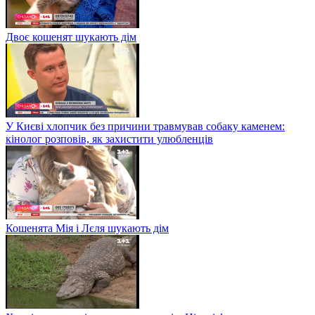
Двоє кошенят шукають дім
У Києві хлопчик без причини травмував собаку каменем:
кінолог розповів, як захистити улюбленців
Кошенята Мія і Лєля шукають дім