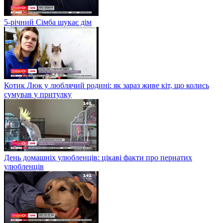
5-річний Сімба шукає дім
Котик Люк у люблячий родині: як зараз живе кіт, що колись
сумував у притулку
День домашніх улюбленців: цікаві факти про пернатих
улюбленців