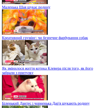
Маленька Шая шукає родину
Креативний грумінг: чи безпечне фарбування собак
Як змінилося життя котика Клевера після того, як його
забрали з притулку
Біленький Дантес і чорненька Дар'я шукають родину