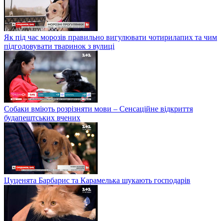
Як під час морозів правильно вигулювати чотирилапих та чим
підгодовувати тваринок з вулиці
Собаки вміють розрізняти мови – Сенсаційне відкриття
будапештських вчених
Цуценята Барбарис та Карамелька шукають господарів