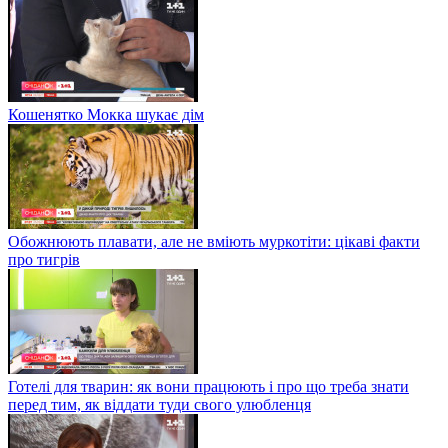
Кошенятко Мокка шукає дім
Обожнюють плавати, але не вміють муркотіти: цікаві факти
про тигрів
Готелі для тварин: як вони працюють і про що треба знати
перед тим, як віддати туди свого улюбленця