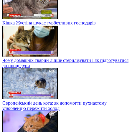
Кішка Жустіна шукає турботливих господарів
Чому домашніх тварин ліпше стерилізувати і як підготуватися
до процедури
Європейський день кота: як допомогти пухнастому
улюбленцю пережити холод