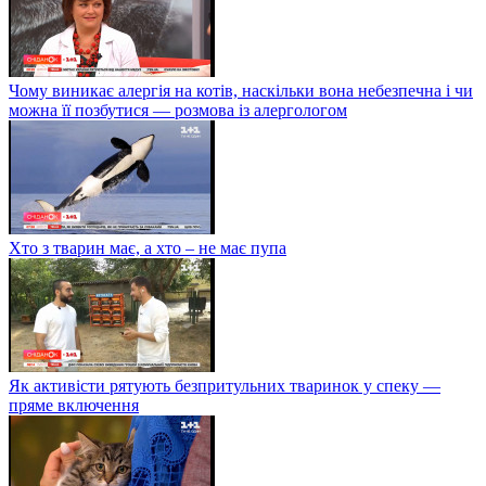
Чому виникає алергія на котів, наскільки вона небезпечна і чи
можна її позбутися — розмова із алергологом
Хто з тварин має, а хто – не має пупа
Як активісти рятують безпритульних тваринок у спеку —
пряме включення