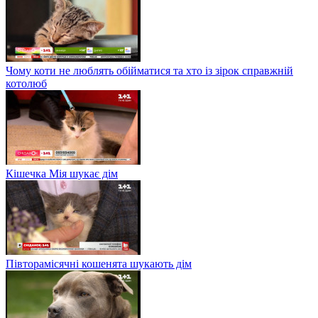
Чому коти не люблять обійматися та хто із зірок справжній
котолюб
Кішечка Мія шукає дім
Півторамісячні кошенята шукають дім