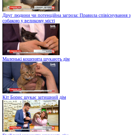
Друг людини чи потенційна загроза: Правила співіснування з
собакою у великому місті
Маленькі кошенята шукають дім
Кіт Борис шукає затишний дім