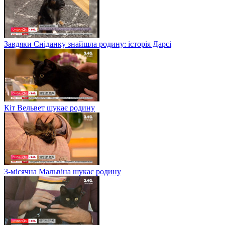
Завдяки Сніданку знайшла родину: історія Дарсі
Кіт Вельвет шукає родину
3-місячна Мальвіна шукає родину