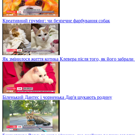
Креативний грумінг: чи безпечне фарбування собак
Як змінилося життя котика Клевера після того, як його забрали
Біленький Дантес і чорненька Дар'я шукають родину