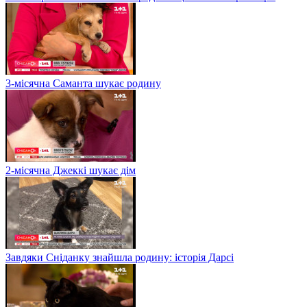
3-місячна Саманта шукає родину
2-місячна Джеккі шукає дім
Завдяки Сніданку знайшла родину: історія Дарсі