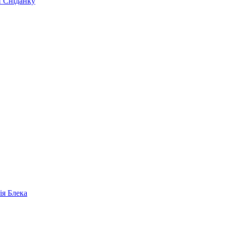
и Сніданку
ія Блека