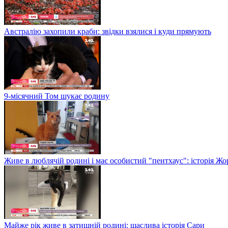
Австралію захопили краби: звідки взялися і куди прямують
9-місячний Том шукає родину
Живе в люблячій родині і має особистий "пентхаус": історія Жо
Майже рік живе в затишній родині: щаслива історія Сари