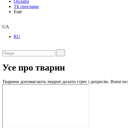
Онлайн
ТБ програма
Еще
UA
RU
Усе про тварин
Тварини допомагають людині долати стрес і депресію. Вони незм