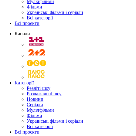
Мультфільми
Фільми
Українські фільми і серіали
Всі категорії
Всі проєкти
Канали
Категорії
Реаліті-шоу
Розважальні шоу
Новини
Серіали
Мультфільми
Фільми
Українські фільми і серіали
Всі категорії
Всі проєкти