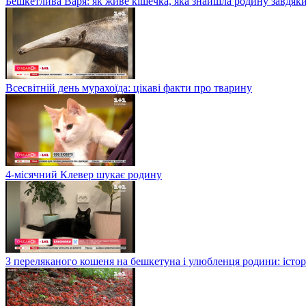
Бешкетлива Варя: як живе кішечка, яка знайшла родину завдяк
Всесвітній день мурахоїда: цікаві факти про тварину
4-місячний Клевер шукає родину
З переляканого кошеня на бешкетуна і улюбленця родини: істор