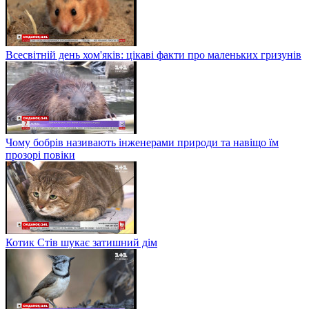
Всесвітній день хом'яків: цікаві факти про маленьких гризунів
Чому бобрів називають інженерами природи та навіщо їм
прозорі повіки
Котик Стів шукає затишний дім