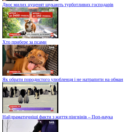
Двоє милих цуценят шукають турботливих господарів
Хто прибере за псами
Як обрати породистого улюбленця і не натрапити на обман
Найдраматичніші факти з життя пінгвінів – Поп-наука