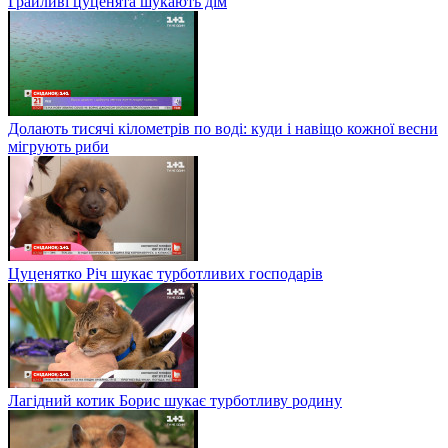
Грайливі цуценята шукають дім
Долають тисячі кілометрів по воді: куди і навіщо кожної весни
мігрують риби
Цуценятко Річ шукає турботливих господарів
Лагідний котик Борис шукає турботливу родину