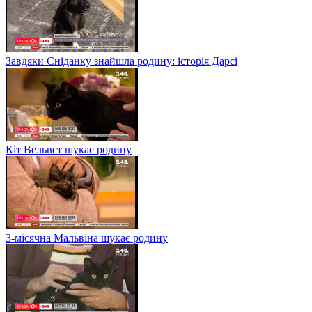
Завдяки Сніданку знайшла родину: історія Дарсі
Кіт Вельвет шукає родину
3-місячна Мальвіна шукає родину