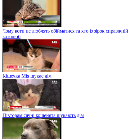
Чому коти не люблять обійматися та хто із зірок справжній
котолюб
Кішечка Мія шукає дім
Півторамісячні кошенята шукають дім