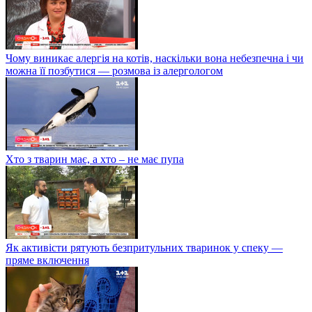
Чому виникає алергія на котів, наскільки вона небезпечна і чи
можна її позбутися — розмова із алергологом
Хто з тварин має, а хто – не має пупа
Як активісти рятують безпритульних тваринок у спеку —
пряме включення