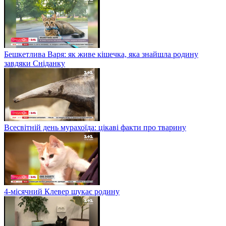
Бешкетлива Варя: як живе кішечка, яка знайшла родину
завдяки Сніданку
Всесвітній день мурахоїда: цікаві факти про тварину
4-місячний Клевер шукає родину