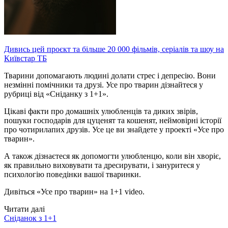
Дивись цей проєкт та більше 20 000 фільмів, серіалів та шоу на
Київстар ТБ
Тварини допомагають людині долати стрес і депресію. Вони
незмінні помічники та друзі. Усе про тварин дізнайтеся у
рубриці від «Сніданку з 1+1».
Цікаві факти про домашніх улюбленців та диких звірів,
пошуки господарів для цуценят та кошенят, неймовірні історії
про чотирилапих друзів. Усе це ви знайдете у проекті «Усе про
тварин».
А також дізнаєтеся як допомогти улюбленцю, коли він хворіє,
як правильно виховувати та дресирувати, і зануритеся у
психологію поведінки вашої тваринки.
Дивіться «Усе про тварин» на 1+1 video.
Читати далі
Сніданок з 1+1