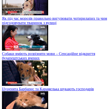
Як під час морозів правильно вигулювати чотирилапих та чим
підгодовувати тваринок з вулиці
Собаки вміють розрізняти мови – Сенсаційне відкриття
будапештських вчених
Цуценята Барбарис та Карамелька шукають господарів