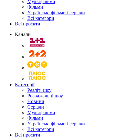
Мультфільми
Фільми
Українські фільми і серіали
Всі категорії
Всі проєкти
Канали
Категорії
Реаліті-шоу
Розважальні шоу
Новини
Серіали
Мультфільми
Фільми
Українські фільми і серіали
Всі категорії
Всі проєкти