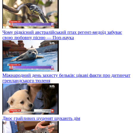
Чому рідкісний австралійський птах регент-медоїд забуває
свою любовну пісню — Поп-наука
Міжнародний день захисту бельків: цікаві факти про дитинчат
гренландського тюленя
Двоє грайливих цуценят шукають дім