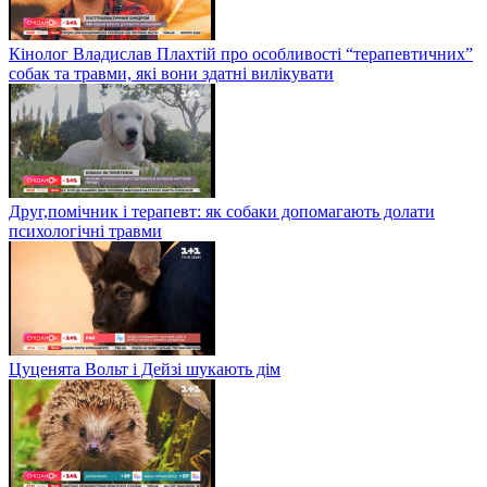
Кінолог Владислав Плахтій про особливості “терапевтичних”
собак та травми, які вони здатні вилікувати
Друг,помічник і терапевт: як собаки допомагають долати
психологічні травми
Цуценята Вольт і Дейзі шукають дім