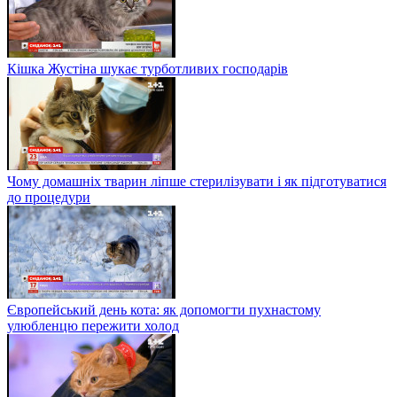
Кішка Жустіна шукає турботливих господарів
Чому домашніх тварин ліпше стерилізувати і як підготуватися
до процедури
Європейський день кота: як допомогти пухнастому
улюбленцю пережити холод