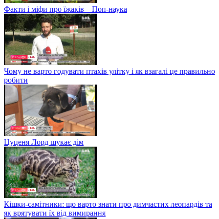
Факти і міфи про їжаків – Поп-наука
Чому не варто годувати птахів улітку і як взагалі це правильно
робити
Цуценя Лорд шукає дім
Кішки-самітники: що варто знати про димчастих леопардів та
як врятувати їх від вимирання