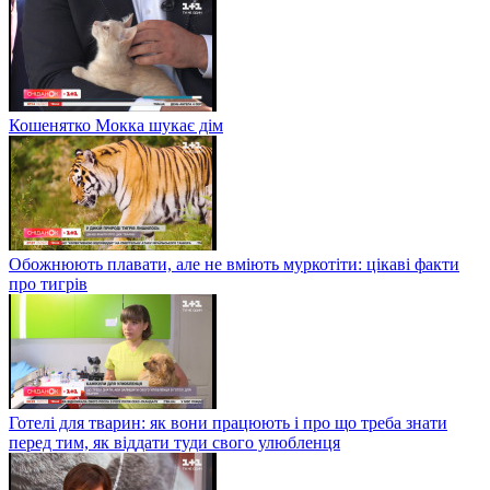
Кошенятко Мокка шукає дім
Обожнюють плавати, але не вміють муркотіти: цікаві факти
про тигрів
Готелі для тварин: як вони працюють і про що треба знати
перед тим, як віддати туди свого улюбленця