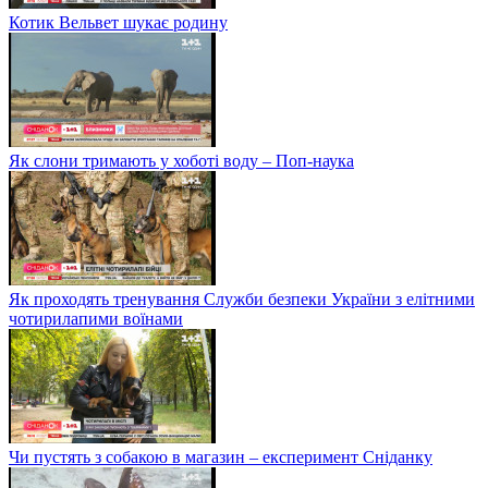
Котик Вельвет шукає родину
Як слони тримають у хоботі воду – Поп-наука
Як проходять тренування Служби безпеки України з елітними
чотирилапими воїнами
Чи пустять з собакою в магазин – експеримент Сніданку