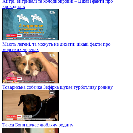
Хитрі, витривалі та холоднокровні – Цікаві факти про
крокодилів
Мають легені, та можуть не дихати: цікаві факти про
морських черепах
Товариська собачка Зефірка шукає турботливу родину
Такса Боня шукає люблячу родину