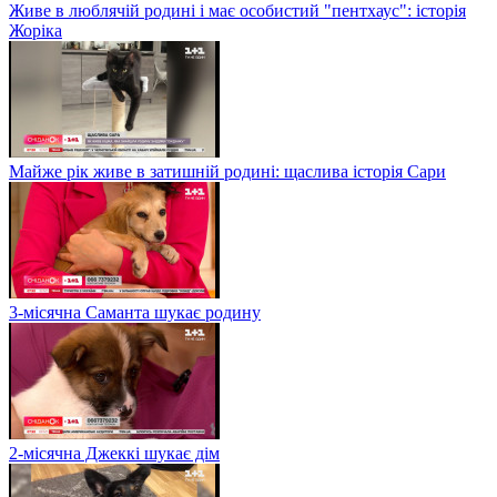
Живе в люблячій родині і має особистий "пентхаус": історія
Жоріка
Майже рік живе в затишній родині: щаслива історія Сари
3-місячна Саманта шукає родину
2-місячна Джеккі шукає дім