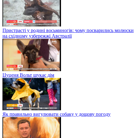
Пристрасті у родині восьминогів: чому посварились молюски
на східному узбережжі Австралії
Цуценя Вольт шукає дім
Як правильно вигулювати собаку у дощову погоду