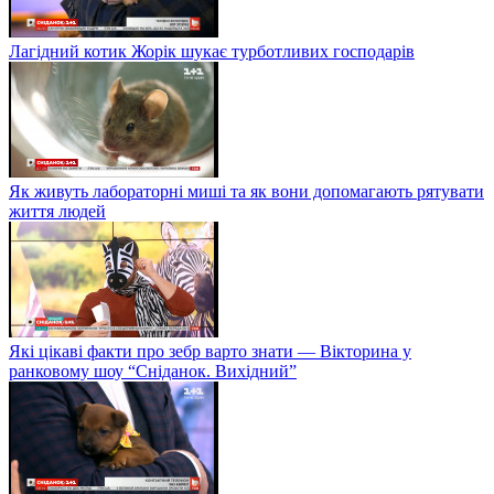
Лагідний котик Жорік шукає турботливих господарів
Як живуть лабораторні миші та як вони допомагають рятувати
життя людей
Які цікаві факти про зебр варто знати — Вікторина у
ранковому шоу “Сніданок. Вихідний”