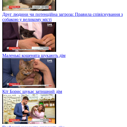
Друг людини чи потенційна загроза: Правила співіснування з
собакою у великому місті
Маленькі кошенята шукають дім
Кіт Борис шукає затишний дім