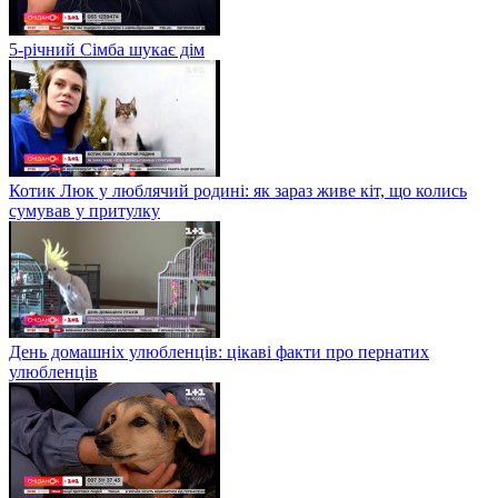
5-річний Сімба шукає дім
Котик Люк у люблячий родині: як зараз живе кіт, що колись
сумував у притулку
День домашніх улюбленців: цікаві факти про пернатих
улюбленців