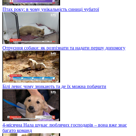
Птах року: в чому унікальність синиці чубатої
Отруєння собаки: як розпізнати та надати першу допомогу
Білі леви: чому зникають та де їх можна побачити
4-місячна Нала шукає люблячих господарів – вона вже знає
багато команд