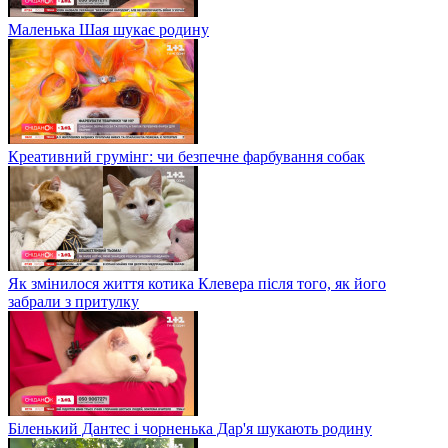
Маленька Шая шукає родину
Креативний грумінг: чи безпечне фарбування собак
Як змінилося життя котика Клевера після того, як його
забрали з притулку
Біленький Дантес і чорненька Дар'я шукають родину