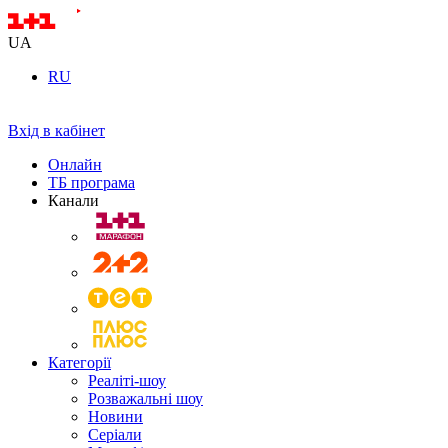
UA
RU
Вхід в кабінет
Онлайн
ТБ програма
Канали
Категорії
Реаліті-шоу
Розважальні шоу
Новини
Серіали