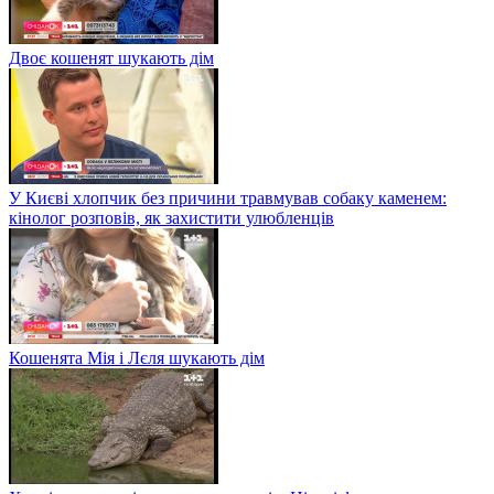
Двоє кошенят шукають дім
У Києві хлопчик без причини травмував собаку каменем:
кінолог розповів, як захистити улюбленців
Кошенята Мія і Лєля шукають дім