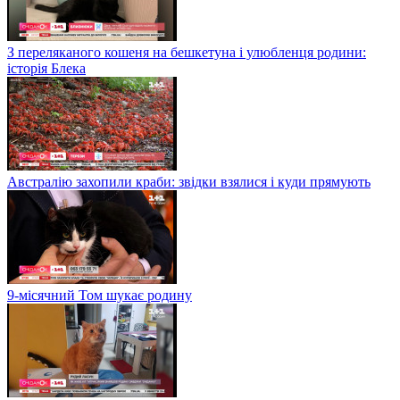
З переляканого кошеня на бешкетуна і улюбленця родини:
історія Блека
Австралію захопили краби: звідки взялися і куди прямують
9-місячний Том шукає родину