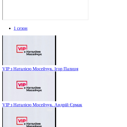
1 сезон
VIP з Наталією Мосейчук. Ігор Палиця
VIP з Наталією Мосейчук. Андрій Єрмак