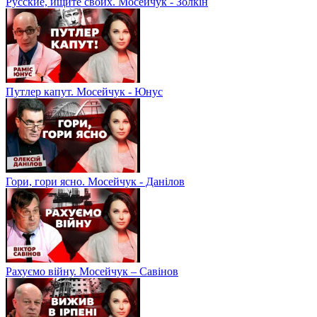
Русские, ищите своих. Мосейчук - Золкін
Путлер капут. Мосейчук - Юнус
Гори, гори ясно. Мосейчук - Данілов
Рахуємо війну. Мосейчук – Савінов