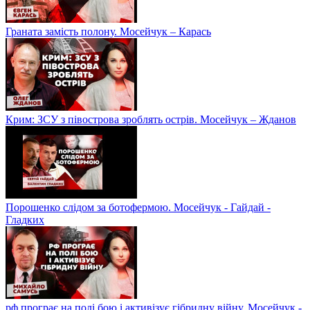
Граната замість полону. Мосейчук – Карась
Крим: ЗСУ з півострова зроблять острів. Мосейчук – Жданов
Порошенко слідом за ботофермою. Мосейчук - Гайдай -
Гладких
рф програє на полі бою і активізує гібридну війну. Мосейчук -