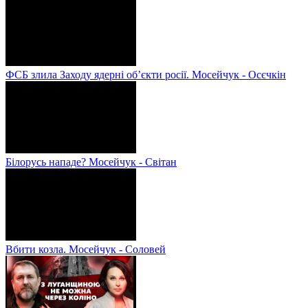
ФСБ злила Заходу ядерні об’єкти росії. Мосейчук - Осєчкін
Білорусь нападе? Мосейчук - Світан
Вбити козла. Мосейчук - Соловей