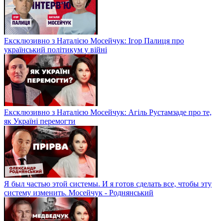
Ексклюзивно з Наталією Мосейчук: Ігор Палиця про
український політикум у війні
Ексклюзивно з Наталією Мосейчук: Агіль Рустамзаде про те,
як Україні перемогти
Я был частью этой системы. И я готов сделать все, чтобы эту
систему изменить. Мосейчук - Роднянський