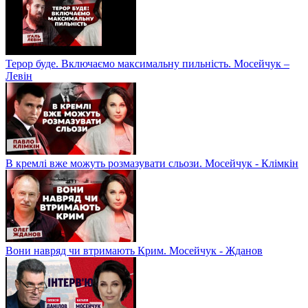
Терор буде. Включаємо максимальну пильність. Мосейчук –
Левін
В кремлі вже можуть розмазувати сльози. Мосейчук - Клімкін
Вони навряд чи втримають Крим. Мосейчук - Жданов