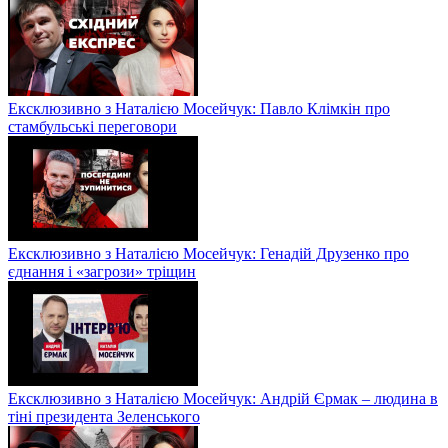
Ексклюзивно з Наталією Мосейчук: Павло Клімкін про
стамбульські переговори
Ексклюзивно з Наталією Мосейчук: Генадій Друзенко про
єднання і «загрози» тріщин
Ексклюзивно з Наталією Мосейчук: Андрій Єрмак – людина в
тіні президента Зеленського