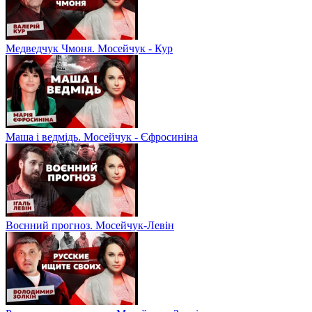
Медведчук Чмоня. Мосейчук - Кур
Маша і ведмідь. Мосейчук - Єфросиніна
Воєнний прогноз. Мосейчук-Левін