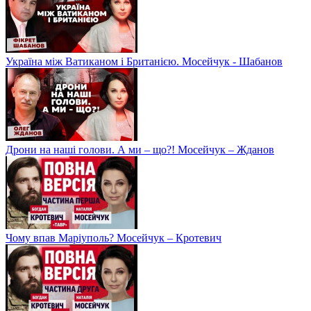
Україна між Ватиканом і Британією. Мосейчук - Шабанов
Дрони на наші голови. А ми – що?! Мосейчук – Жданов
Чому впав Маріуполь? Мосейчук – Кротевич