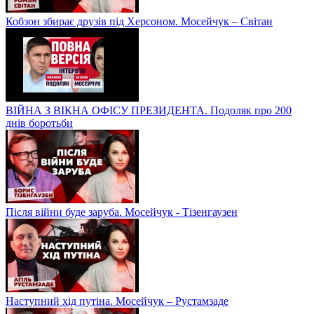
Кобзон збирає друзів під Херсоном. Мосейчук – Світан
ВІЙНА З ВІКНА ОФІСУ ПРЕЗИДЕНТА. Подоляк про 200
днів боротьби
Після війни буде заруба. Мосейчук - Тізенгаузен
Наступний хід путіна. Мосейчук – Рустамзаде