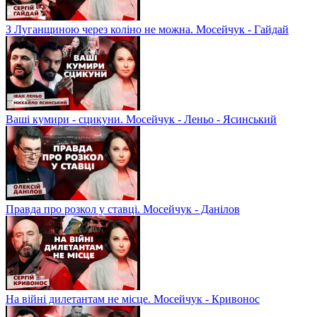
З Луганщиною через коліно не можна. Мосейчук - Гайдай
Ваші кумири - сцикуни. Мосейчук - Леньо - Ясинський
Правда про розкол у ставці. Мосейчук - Данілов
На війні дилетантам не місце. Мосейчук - Кривонос