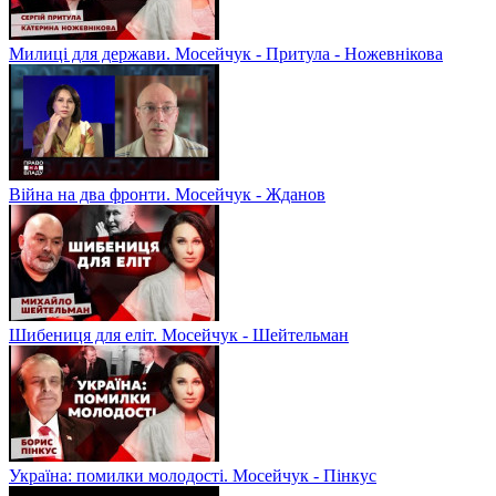
Милиці для держави. Мосейчук - Притула - Ножевнікова
Війна на два фронти. Мосейчук - Жданов
Шибениця для еліт. Мосейчук - Шейтельман
Україна: помилки молодості. Мосейчук - Пінкус