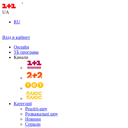
UA
RU
Вхід в кабінет
Онлайн
ТБ програма
Канали
Категорії
Реаліті-шоу
Розважальні шоу
Новини
Серіали