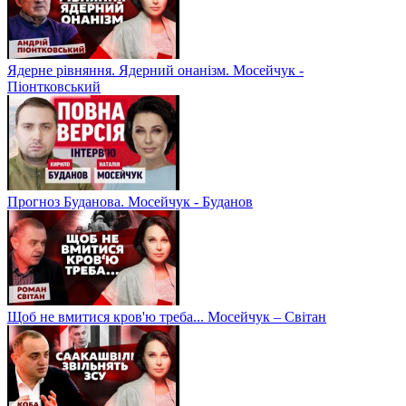
Ядерне рівняння. Ядерний онанізм. Мосейчук -
Піонтковський
Прогноз Буданова. Мосейчук - Буданов
Щоб не вмитися кров'ю треба... Мосейчук – Світан