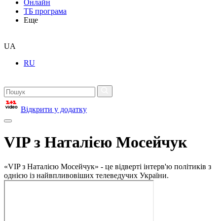
Онлайн
ТБ програма
Еще
UA
RU
Відкрити у додатку
VIP з Наталією Мосейчук
«VIP з Наталією Мосейчук» - це відверті інтерв'ю політиків з
однією із найвпливовіших телеведучих України.