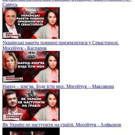
Самусь
Українські ракети повинні приземлитися у Севастополі.
Мосейчук - Каспаров
Народ – хом‘як. Буде їсти мох. Мосейчук – Максакова
Як Україні не наступити на граблі. Мосейчук - Алфьоров