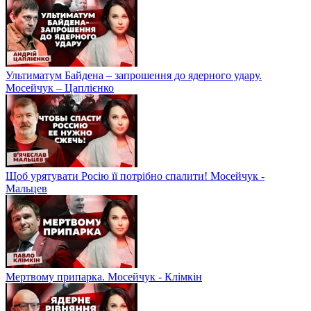
Ультиматум Байдена – запрошення до ядерного удару.
Мосейчук – Цаплієнко
Щоб урятувати Росію її потрібно спалити! Мосейчук -
Мальцев
Мертвому припарка. Мосейчук - Клімкін