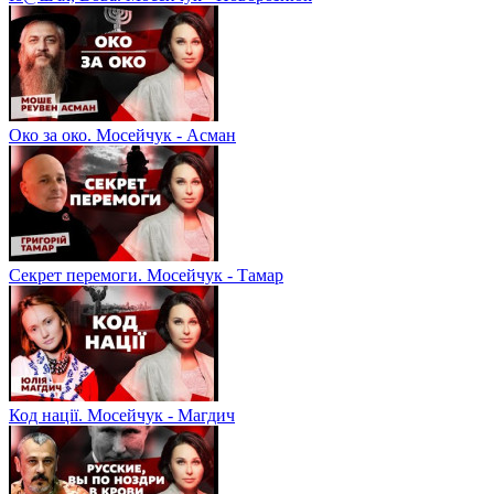
Око за око. Мосейчук - Асман
Секрет перемоги. Мосейчук - Тамар
Код нації. Мосейчук - Магдич