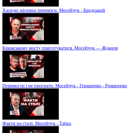
Хасиди: вісники перемоги. Мосейчук - Бродський
Кримському мосту приготуватися. Мосейчук — Жданов
Перемогти і не програти. Мосейчук - Геращенко - Романенко
Факти на столі. Мосейчук - Табах