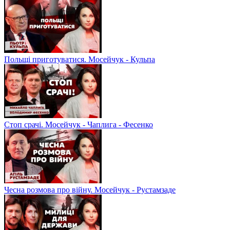
Польщі приготуватися. Мосейчук - Кульпа
Стоп срачі. Мосейчук - Чаплига - Фесенко
Чесна розмова про війну. Мосейчук - Рустамзаде