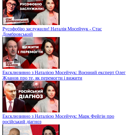
Русофобію заслужили! Наталія Мосейчук - Стас
Домбровський
Ексклюзивно з Наталією Мосейчук: Воєнний експерт Олег
Жданов про те, як перемогти і вижити
Ексклюзивно з Наталією Мосейчук: Марк Фейгін про
російський діагноз