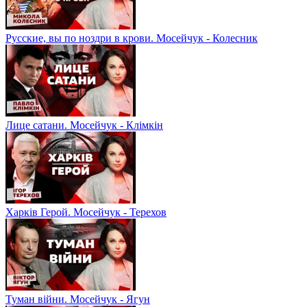
Русские, вы по ноздри в крови. Мосейчук - Колесник
Лице сатани. Мосейчук - Клімкін
Харків Герой. Мосейчук - Терехов
Туман війни. Мосейчук - Ягун