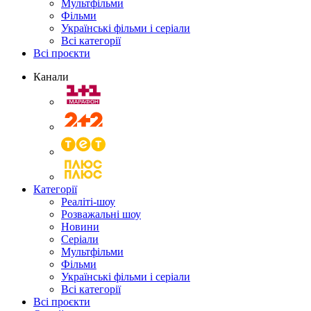
Мультфільми
Фільми
Українські фільми і серіали
Всі категорії
Всі проєкти
Канали
Категорії
Реаліті-шоу
Розважальні шоу
Новини
Серіали
Мультфільми
Фільми
Українські фільми і серіали
Всі категорії
Всі проєкти