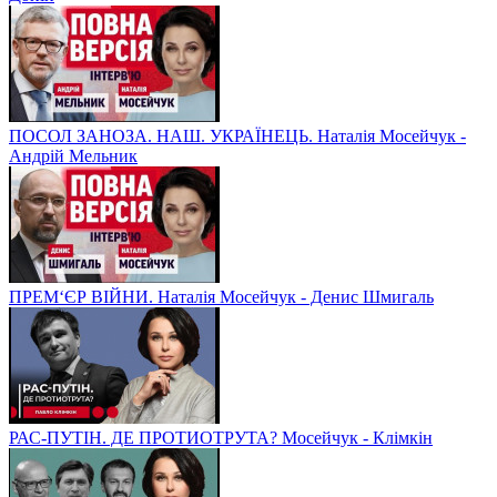
ПОСОЛ ЗАНОЗА. НАШ. УКРАЇНЕЦЬ. Наталія Мосейчук -
Андрій Мельник
ПРЕМ‘ЄР ВІЙНИ. Наталія Мосейчук - Денис Шмигаль
РАС-ПУТІН. ДЕ ПРОТИОТРУТА? Мосейчук - Клімкін