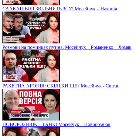
СААКАШВІЛІ ЗВІЛЬНЯТЬ ЗСУ! Мосейчук – Накопія
Розмови на поминках путіна. Мосейчук – Романенко – Хомяк
РАКЕТНА АГОНІЯ: СКІЛЬКИ ЩЕ? Мосейчук - Світан
ПОВОРОЗНЮК – ТАНК! Мосейчук – Поворознюк