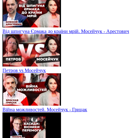
Від шпигуна Єрмака до країни мрій. Мосейчук - Арестович
Петров vs Мосейчук
Війна можливостей. Мосейчук - Грицак