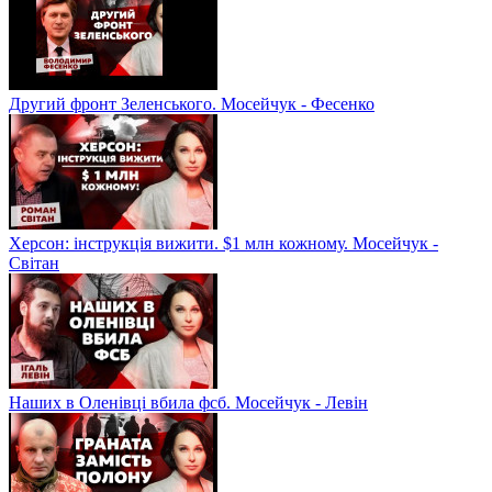
Другий фронт Зеленського. Мосейчук - Фесенко
Херсон: інструкція вижити. $1 млн кожному. Мосейчук -
Світан
Наших в Оленівці вбила фсб. Мосейчук - Левін