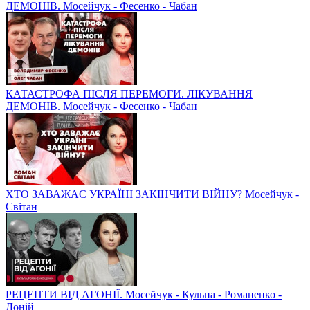
ДЕМОНІВ. Мосейчук - Фесенко - Чабан
КАТАСТРОФА ПІСЛЯ ПЕРЕМОГИ. ЛІКУВАННЯ
ДЕМОНІВ. Мосейчук - Фесенко - Чабан
ХТО ЗАВАЖАЄ УКРАЇНІ ЗАКІНЧИТИ ВІЙНУ? Мосейчук -
Світан
РЕЦЕПТИ ВІД АГОНІЇ. Мосейчук - Кульпа - Романенко -
Доній