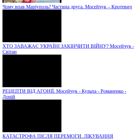
Чому впав Маріуполь? Частина друга. Мосейчук – Кротевич
ХТО ЗАВАЖАЄ УКРАЇНІ ЗАКІНЧИТИ ВІЙНУ? Мосейчук -
Світан
РЕЦЕПТИ ВІД АГОНІЇ. Мосейчук - Кульпа - Романенко -
Доній
КАТАСТРОФА ПІСЛЯ ПЕРЕМОГИ. ЛІКУВАННЯ