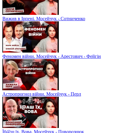
Вижив в Ірпені. Мосейчук - Сотниченко
Феномен війни. Мосейчук - Арестович - Фейгін
Астропрогноз війни. Мосейчук - Перл
Їб@ш їх, Вова. Мосейчук - Поворознюк