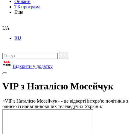
Онлайн
ТБ програма
Еще
UA
RU
Відкрити у додатку
VIP з Наталією Мосейчук
«VIP з Наталією Мосейчук» - це відверті інтерв'ю політиків з
однією із найвпливовіших телеведучих України.