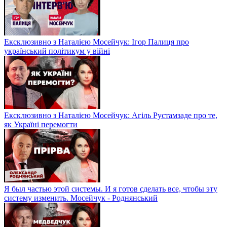
Ексклюзивно з Наталією Мосейчук: Ігор Палиця про
український політикум у війні
Ексклюзивно з Наталією Мосейчук: Агіль Рустамзаде про те,
як Україні перемогти
Я был частью этой системы. И я готов сделать все, чтобы эту
систему изменить. Мосейчук - Роднянський