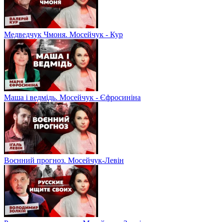
Медведчук Чмоня. Мосейчук - Кур
Маша і ведмідь. Мосейчук - Єфросиніна
Воєнний прогноз. Мосейчук-Левін