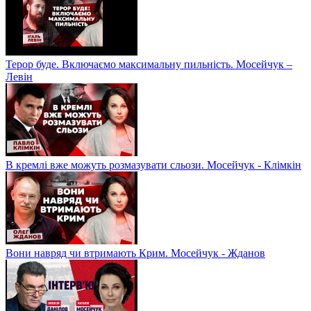
Терор буде. Включаємо максимальну пильність. Мосейчук –
Левін
В кремлі вже можуть розмазувати сльози. Мосейчук - Клімкін
Вони навряд чи втримають Крим. Мосейчук - Жданов