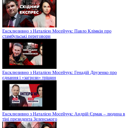
Ексклюзивно з Наталією Мосейчук: Павло Клімкін про
стамбульські переговори
Ексклюзивно з Наталією Мосейчук: Генадій Друзенко про
єднання і «загрози» тріщин
Ексклюзивно з Наталією Мосейчук: Андрій Єрмак – людина в
тіні президента Зеленського