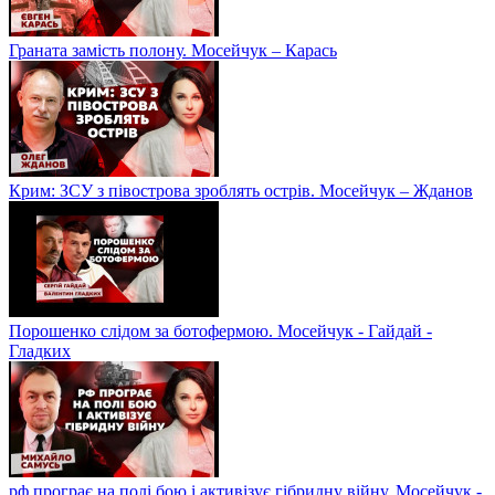
Граната замість полону. Мосейчук – Карась
Крим: ЗСУ з півострова зроблять острів. Мосейчук – Жданов
Порошенко слідом за ботофермою. Мосейчук - Гайдай -
Гладких
рф програє на полі бою і активізує гібридну війну. Мосейчук -