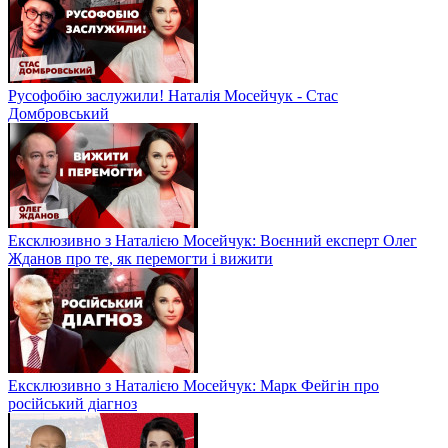
Русофобію заслужили! Наталія Мосейчук - Стас
Домбровський
Ексклюзивно з Наталією Мосейчук: Воєнний експерт Олег
Жданов про те, як перемогти і вижити
Ексклюзивно з Наталією Мосейчук: Марк Фейгін про
російський діагноз