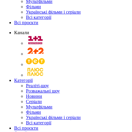
Мультфільми
Фільми
Українські фільми і серіали
Всі категорії
Всі проєкти
Канали
Категорії
Реаліті-шоу
Розважальні шоу
Новини
Серіали
Мультфільми
Фільми
Українські фільми і серіали
Всі категорії
Всі проєкти