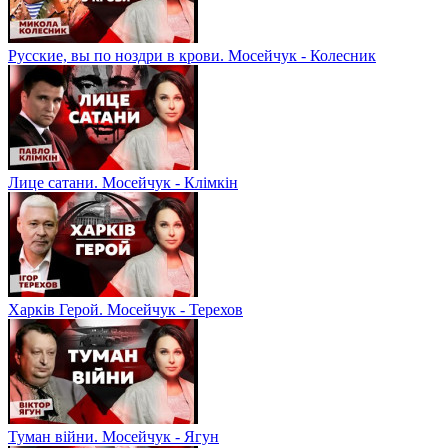
Русские, вы по ноздри в крови. Мосейчук - Колесник
Лице сатани. Мосейчук - Клімкін
Харків Герой. Мосейчук - Терехов
Туман війни. Мосейчук - Ягун