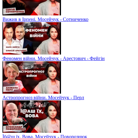
Вижив в Ірпені. Мосейчук - Сотниченко
Феномен війни. Мосейчук - Арестович - Фейгін
Астропрогноз війни. Мосейчук - Перл
Їб@ш їх, Вова. Мосейчук - Поворознюк