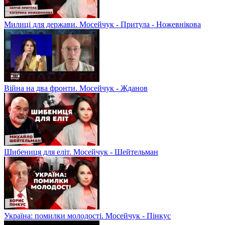
Милиці для держави. Мосейчук - Притула - Ножевнікова
Війна на два фронти. Мосейчук - Жданов
Шибениця для еліт. Мосейчук - Шейтельман
Україна: помилки молодості. Мосейчук - Пінкус