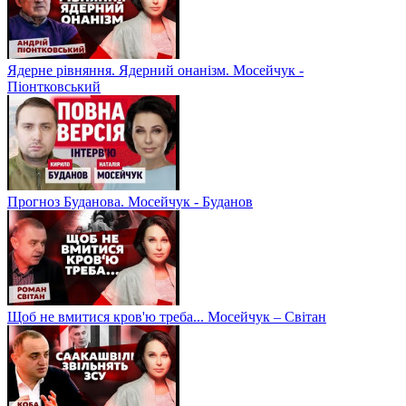
Ядерне рівняння. Ядерний онанізм. Мосейчук -
Піонтковський
Прогноз Буданова. Мосейчук - Буданов
Щоб не вмитися кров'ю треба... Мосейчук – Світан