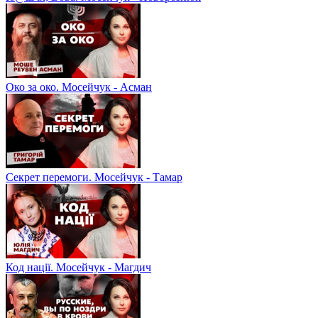
Око за око. Мосейчук - Асман
Секрет перемоги. Мосейчук - Тамар
Код нації. Мосейчук - Магдич