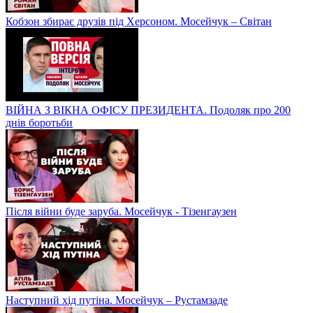
Кобзон збирає друзів під Херсоном. Мосейчук – Світан
ВІЙНА З ВІКНА ОФІСУ ПРЕЗИДЕНТА. Подоляк про 200
днів боротьби
Після війни буде заруба. Мосейчук - Тізенгаузен
Наступний хід путіна. Мосейчук – Рустамзаде