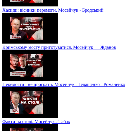
Хасиди: вісники перемоги. Мосейчук - Бродський
Кримському мосту приготуватися. Мосейчук — Жданов
Перемогти і не програти. Мосейчук - Геращенко - Романенко
Факти на столі. Мосейчук - Табах