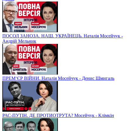
ПОСОЛ ЗАНОЗА. НАШ. УКРАЇНЕЦЬ. Наталія Мосейчук -
Андрій Мельник
ПРЕМ‘ЄР ВІЙНИ. Наталія Мосейчук - Денис Шмигаль
РАС-ПУТІН. ДЕ ПРОТИОТРУТА? Мосейчук - Клімкін