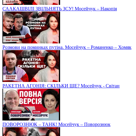
СААКАШВІЛІ ЗВІЛЬНЯТЬ ЗСУ! Мосейчук – Накопія
Розмови на поминках путіна. Мосейчук – Романенко – Хомяк
РАКЕТНА АГОНІЯ: СКІЛЬКИ ЩЕ? Мосейчук - Світан
ПОВОРОЗНЮК – ТАНК! Мосейчук – Поворознюк