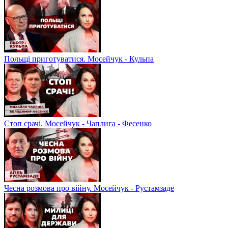
Польщі приготуватися. Мосейчук - Кульпа
Стоп срачі. Мосейчук - Чаплига - Фесенко
Чесна розмова про війну. Мосейчук - Рустамзаде