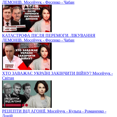
ДЕМОНІВ. Мосейчук - Фесенко - Чабан
КАТАСТРОФА ПІСЛЯ ПЕРЕМОГИ. ЛІКУВАННЯ
ДЕМОНІВ. Мосейчук - Фесенко - Чабан
ХТО ЗАВАЖАЄ УКРАЇНІ ЗАКІНЧИТИ ВІЙНУ? Мосейчук -
Світан
РЕЦЕПТИ ВІД АГОНІЇ. Мосейчук - Кульпа - Романенко -
Доній