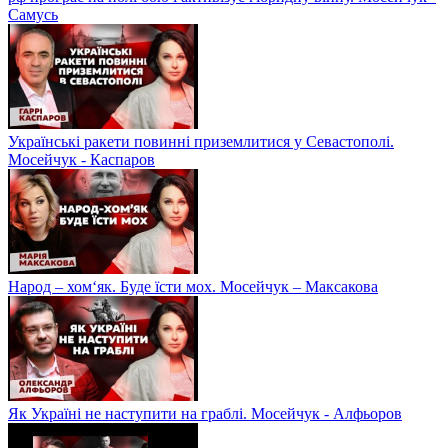
Самусь
Українські ракети повинні приземлитися у Севастополі.
Мосейчук - Каспаров
Народ – хом‘як. Буде їсти мох. Мосейчук – Максакова
Як Україні не наступити на граблі. Мосейчук - Алфьоров