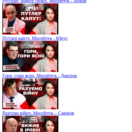
Русские, ищите своих. Мосейчук - Золкін
Путлер капут. Мосейчук - Юнус
Гори, гори ясно. Мосейчук - Данілов
Рахуємо війну. Мосейчук – Савінов