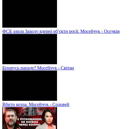
ФСБ злила Заходу ядерні об’єкти росії. Мосейчук - Осєчкін
Білорусь нападе? Мосейчук - Світан
Вбити козла. Мосейчук - Соловей