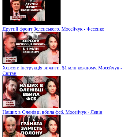
Другий фронт Зеленського. Мосейчук - Фесенко
Херсон: інструкція вижити. $1 млн кожному. Мосейчук -
Світан
Наших в Оленівці вбила фсб. Мосейчук - Левін