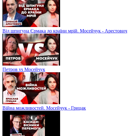
Від шпигуна Єрмака до країни мрій. Мосейчук - Арестович
Петров vs Мосейчук
Війна можливостей. Мосейчук - Грицак