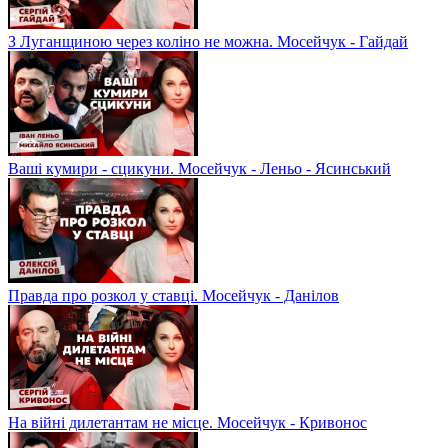
З Луганщиною через коліно не можна. Мосейчук - Гайдай
Ваші кумири - сцикуни. Мосейчук - Леньо - Ясинський
Правда про розкол у ставці. Мосейчук - Данілов
На війні дилетантам не місце. Мосейчук - Кривонос