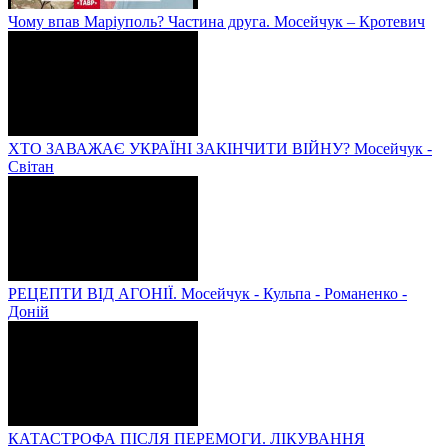
Чому впав Маріуполь? Частина друга. Мосейчук – Кротевич
ХТО ЗАВАЖАЄ УКРАЇНІ ЗАКІНЧИТИ ВІЙНУ? Мосейчук -
Світан
РЕЦЕПТИ ВІД АГОНІЇ. Мосейчук - Кульпа - Романенко -
Доній
КАТАСТРОФА ПІСЛЯ ПЕРЕМОГИ. ЛІКУВАННЯ