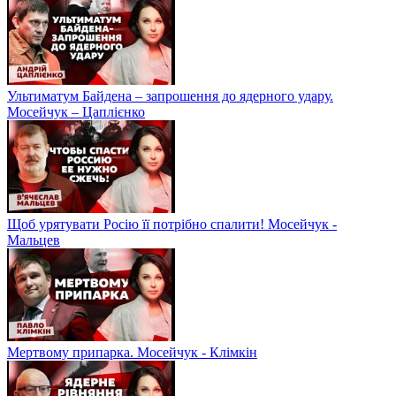
Ультиматум Байдена – запрошення до ядерного удару.
Мосейчук – Цаплієнко
Щоб урятувати Росію її потрібно спалити! Мосейчук -
Мальцев
Мертвому припарка. Мосейчук - Клімкін