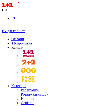
UA
RU
Вхід в кабінет
Онлайн
ТБ програма
Канали
Категорії
Реаліті-шоу
Розважальні шоу
Новини
Серіали