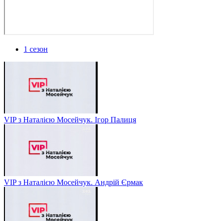
1 сезон
VIP з Наталією Мосейчук. Ігор Палиця
VIP з Наталією Мосейчук. Андрій Єрмак