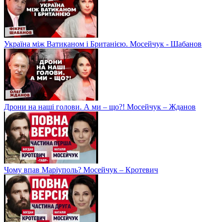
Україна між Ватиканом і Британією. Мосейчук - Шабанов
Дрони на наші голови. А ми – що?! Мосейчук – Жданов
Чому впав Маріуполь? Мосейчук – Кротевич