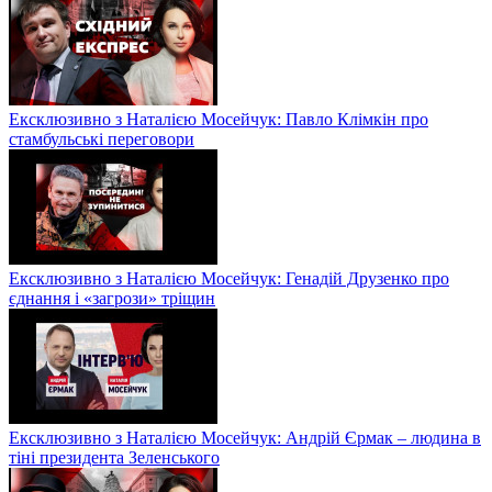
Ексклюзивно з Наталією Мосейчук: Павло Клімкін про
стамбульські переговори
Ексклюзивно з Наталією Мосейчук: Генадій Друзенко про
єднання і «загрози» тріщин
Ексклюзивно з Наталією Мосейчук: Андрій Єрмак – людина в
тіні президента Зеленського