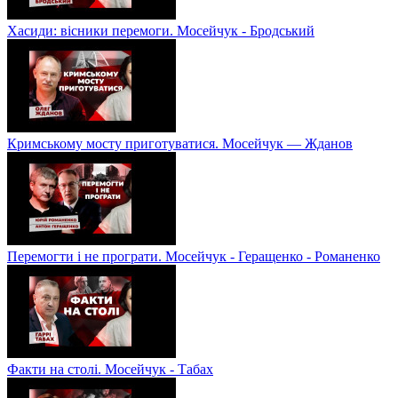
Хасиди: вісники перемоги. Мосейчук - Бродський
Кримському мосту приготуватися. Мосейчук — Жданов
Перемогти і не програти. Мосейчук - Геращенко - Романенко
Факти на столі. Мосейчук - Табах