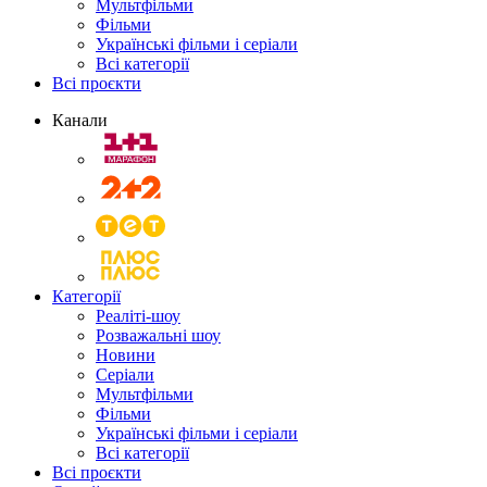
Мультфільми
Фільми
Українські фільми і серіали
Всі категорії
Всі проєкти
Канали
Категорії
Реаліті-шоу
Розважальні шоу
Новини
Серіали
Мультфільми
Фільми
Українські фільми і серіали
Всі категорії
Всі проєкти