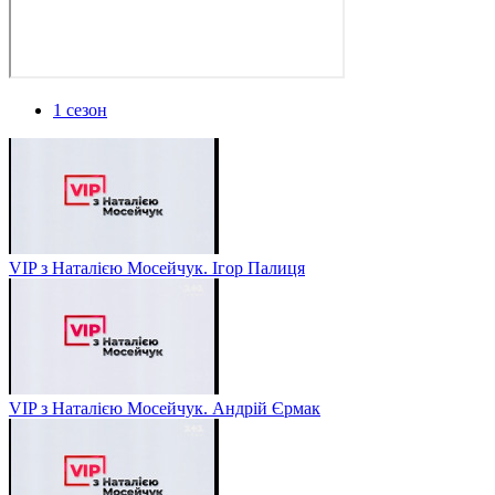
1 сезон
VIP з Наталією Мосейчук. Ігор Палиця
VIP з Наталією Мосейчук. Андрій Єрмак