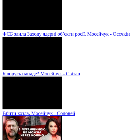
ФСБ злила Заходу ядерні об’єкти росії. Мосейчук - Осєчкін
Білорусь нападе? Мосейчук - Світан
Вбити козла. Мосейчук - Соловей