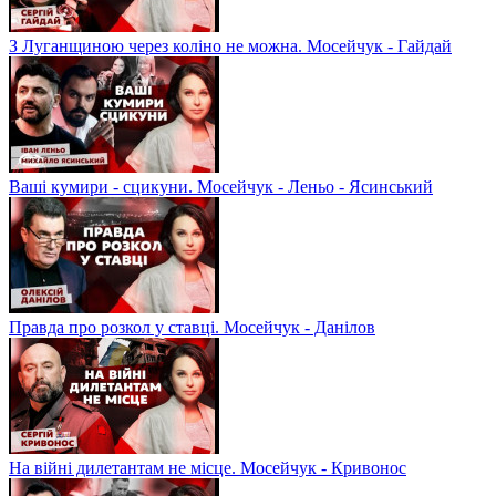
З Луганщиною через коліно не можна. Мосейчук - Гайдай
Ваші кумири - сцикуни. Мосейчук - Леньо - Ясинський
Правда про розкол у ставці. Мосейчук - Данілов
На війні дилетантам не місце. Мосейчук - Кривонос