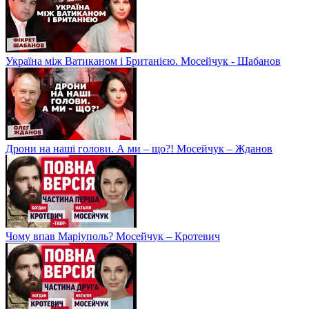
Україна між Ватиканом і Британією. Мосейчук - Шабанов
Дрони на наші голови. А ми – що?! Мосейчук – Жданов
Чому впав Маріуполь? Мосейчук – Кротевич