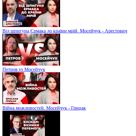
Від шпигуна Єрмака до країни мрій. Мосейчук - Арестович
Петров vs Мосейчук
Війна можливостей. Мосейчук - Грицак