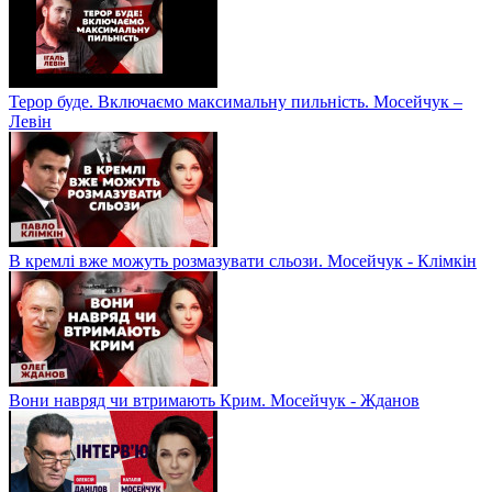
Терор буде. Включаємо максимальну пильність. Мосейчук –
Левін
В кремлі вже можуть розмазувати сльози. Мосейчук - Клімкін
Вони навряд чи втримають Крим. Мосейчук - Жданов