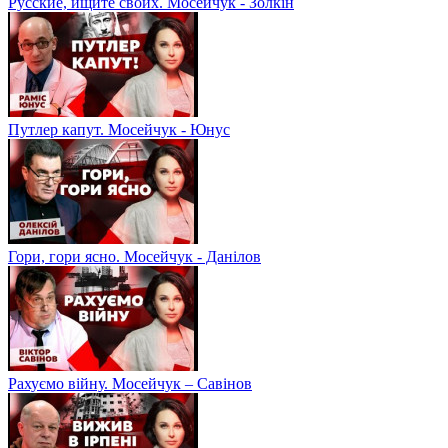
Русские, ищите своих. Мосейчук - Золкін
Путлер капут. Мосейчук - Юнус
Гори, гори ясно. Мосейчук - Данілов
Рахуємо війну. Мосейчук – Савінов