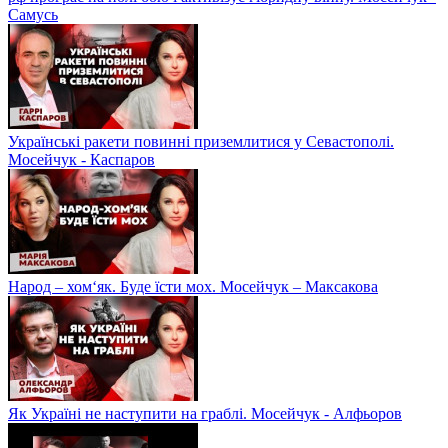
Самусь
Українські ракети повинні приземлитися у Севастополі.
Мосейчук - Каспаров
Народ – хом‘як. Буде їсти мох. Мосейчук – Максакова
Як Україні не наступити на граблі. Мосейчук - Алфьоров