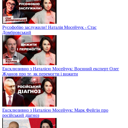
Русофобію заслужили! Наталія Мосейчук - Стас
Домбровський
Ексклюзивно з Наталією Мосейчук: Воєнний експерт Олег
Жданов про те, як перемогти і вижити
Ексклюзивно з Наталією Мосейчук: Марк Фейгін про
російський діагноз