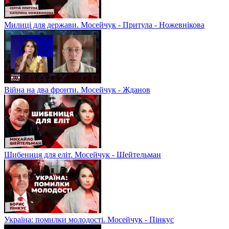
Милиці для держави. Мосейчук - Притула - Ножевнікова
Війна на два фронти. Мосейчук - Жданов
Шибениця для еліт. Мосейчук - Шейтельман
Україна: помилки молодості. Мосейчук - Пінкус