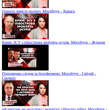
Граната замість полону. Мосейчук – Карась
Крим: ЗСУ з півострова зроблять острів. Мосейчук – Жданов
Порошенко слідом за ботофермою. Мосейчук - Гайдай -
Гладких
рф програє на полі бою і активізує гібридну війну. Мосейчук -