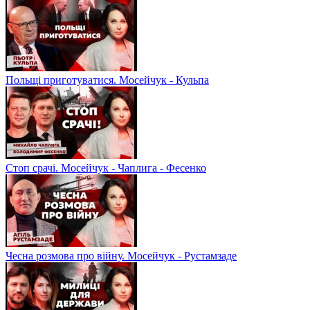
Польщі приготуватися. Мосейчук - Кульпа
Стоп срачі. Мосейчук - Чаплига - Фесенко
Чесна розмова про війну. Мосейчук - Рустамзаде