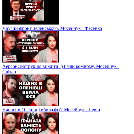
Другий фронт Зеленського. Мосейчук - Фесенко
Херсон: інструкція вижити. $1 млн кожному. Мосейчук -
Світан
Наших в Оленівці вбила фсб. Мосейчук - Левін