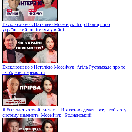
Ексклюзивно з Наталією Мосейчук: Ігор Палиця про
український політикум у війні
Ексклюзивно з Наталією Мосейчук: Агіль Рустамзаде про те,
як Україні перемогти
Я был частью этой системы. И я готов сделать все, чтобы эту
систему изменить. Мосейчук - Роднянський