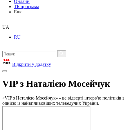
Онлайн
ТБ програма
Еще
UA
RU
Відкрити у додатку
VIP з Наталією Мосейчук
«VIP з Наталією Мосейчук» - це відверті інтерв'ю політиків з
однією із найвпливовіших телеведучих України.