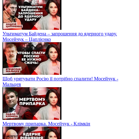
Ультиматум Байдена – запрошення до ядерного удару.
Мосейчук – Цаплієнко
Щоб урятувати Росію її потрібно спалити! Мосейчук -
Мальцев
Мертвому припарка. Мосейчук - Клімкін