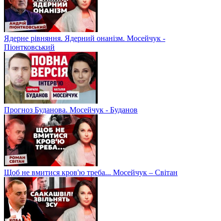
Ядерне рівняння. Ядерний онанізм. Мосейчук -
Піонтковський
Прогноз Буданова. Мосейчук - Буданов
Щоб не вмитися кров'ю треба... Мосейчук – Світан