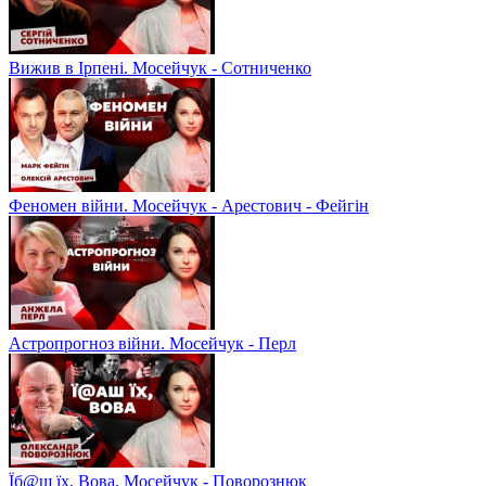
Вижив в Ірпені. Мосейчук - Сотниченко
Феномен війни. Мосейчук - Арестович - Фейгін
Астропрогноз війни. Мосейчук - Перл
Їб@ш їх, Вова. Мосейчук - Поворознюк