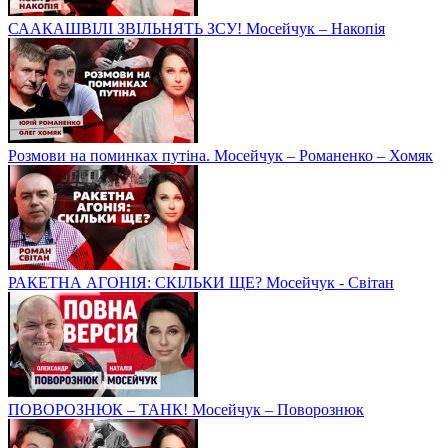
СААКАШВІЛІ ЗВІЛЬНЯТЬ ЗСУ! Мосейчук – Накопія
Розмови на поминках путіна. Мосейчук – Романенко – Хомяк
РАКЕТНА АГОНІЯ: СКІЛЬКИ ЩЕ? Мосейчук - Світан
ПОВОРОЗНЮК – ТАНК! Мосейчук – Поворознюк