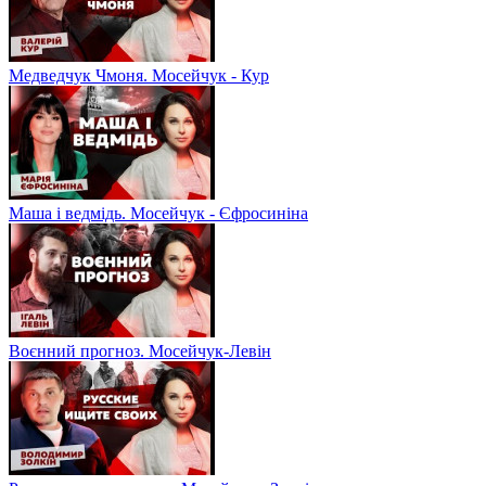
Медведчук Чмоня. Мосейчук - Кур
Маша і ведмідь. Мосейчук - Єфросиніна
Воєнний прогноз. Мосейчук-Левін