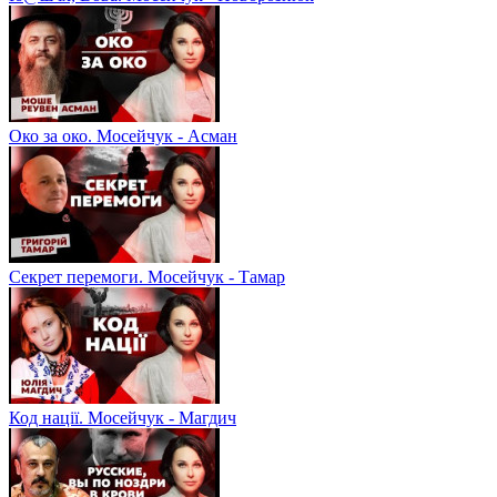
Око за око. Мосейчук - Асман
Секрет перемоги. Мосейчук - Тамар
Код нації. Мосейчук - Магдич