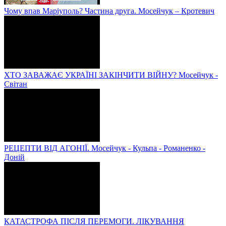
Чому впав Маріуполь? Частина друга. Мосейчук – Кротевич
ХТО ЗАВАЖАЄ УКРАЇНІ ЗАКІНЧИТИ ВІЙНУ? Мосейчук -
Світан
РЕЦЕПТИ ВІД АГОНІЇ. Мосейчук - Кульпа - Романенко -
Доній
КАТАСТРОФА ПІСЛЯ ПЕРЕМОГИ. ЛІКУВАННЯ