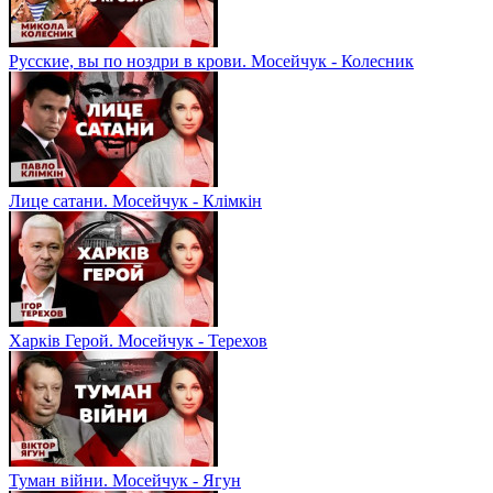
Русские, вы по ноздри в крови. Мосейчук - Колесник
Лице сатани. Мосейчук - Клімкін
Харків Герой. Мосейчук - Терехов
Туман війни. Мосейчук - Ягун