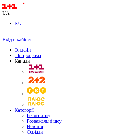
UA
RU
Вхід в кабінет
Онлайн
ТБ програма
Канали
Категорії
Реаліті-шоу
Розважальні шоу
Новини
Серіали