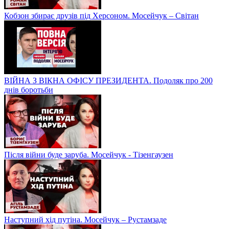
Кобзон збирає друзів під Херсоном. Мосейчук – Світан
ВІЙНА З ВІКНА ОФІСУ ПРЕЗИДЕНТА. Подоляк про 200
днів боротьби
Після війни буде заруба. Мосейчук - Тізенгаузен
Наступний хід путіна. Мосейчук – Рустамзаде