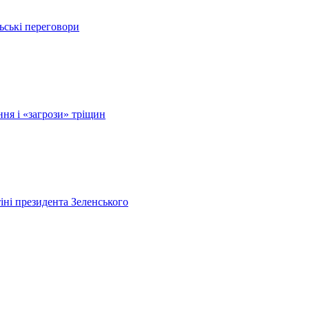
ьські переговори
ня і «загрози» тріщин
ні президента Зеленського