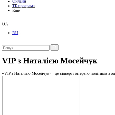
Онлайн
ТБ програма
Еще
UA
RU
VIP з Наталією Мосейчук
«VIP з Наталією Мосейчук» - це відверті інтерв'ю політиків з 