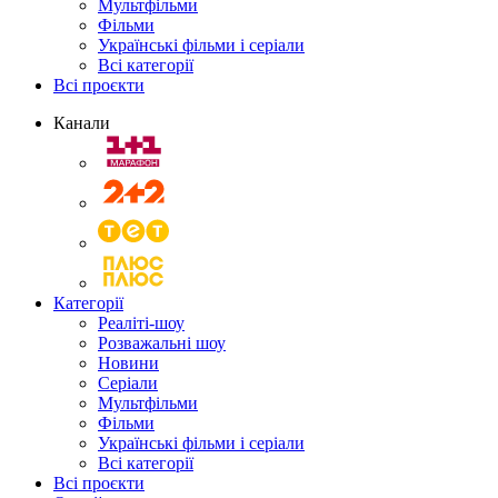
Мультфільми
Фільми
Українські фільми і серіали
Всі категорії
Всі проєкти
Канали
Категорії
Реаліті-шоу
Розважальні шоу
Новини
Серіали
Мультфільми
Фільми
Українські фільми і серіали
Всі категорії
Всі проєкти