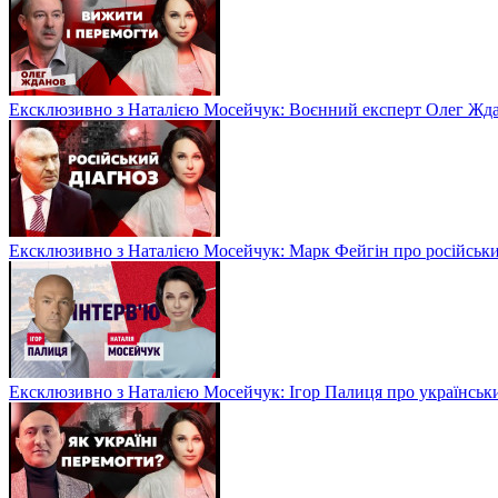
Ексклюзивно з Наталією Мосейчук: Воєнний експерт Олег Ждан
Ексклюзивно з Наталією Мосейчук: Марк Фейгін про російськи
Ексклюзивно з Наталією Мосейчук: Ігор Палиця про українськи