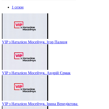
1 сезон
VIP з Наталією Мосейчук. Ігор Палиця
VIP з Наталією Мосейчук. Андрій Єрмак
VIP з Наталією Мосейчук. Ірина Венедіктова