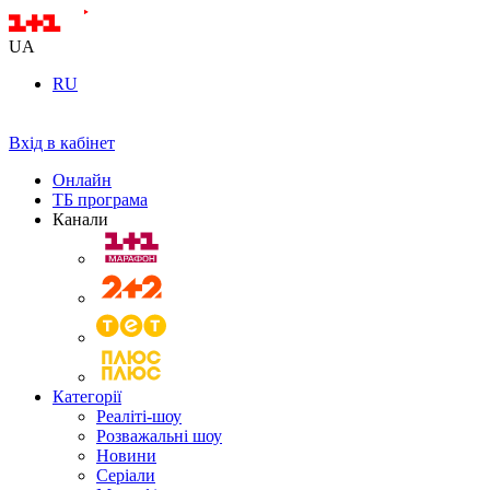
UA
RU
Вхід в кабінет
Онлайн
ТБ програма
Канали
Категорії
Реаліті-шоу
Розважальні шоу
Новини
Серіали