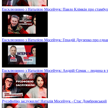
Ексклюзивно з Наталією Мосейчук: Павло Клімкін про стамбул
Ексклюзивно з Наталією Мосейчук: Генадій Друзенко про єднан
Ексклюзивно з Наталією Мосейчук: Андрій Єрмак – людина в ті
Русофобію заслужили! Наталія Мосейчук - Стас Домбровський