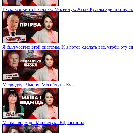
Ексклюзивно з Наталією Мосейчук: Агіль Рустамзаде про те, як
Я был частью этой системы. И я готов сделать все, чтобы эту 
Медведчук Чмоня. Мосейчук - Кур
Маша і ведмідь. Мосейчук - Єфросиніна