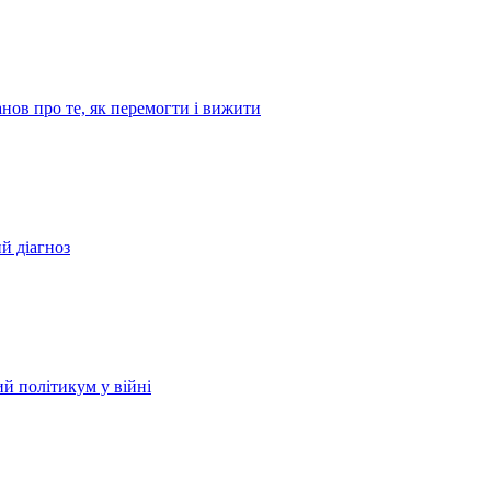
ов про те, як перемогти і вижити
й діагноз
й політикум у війні