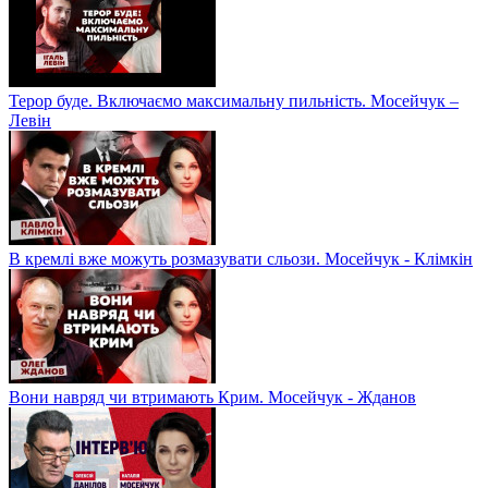
Терор буде. Включаємо максимальну пильність. Мосейчук –
Левін
В кремлі вже можуть розмазувати сльози. Мосейчук - Клімкін
Вони навряд чи втримають Крим. Мосейчук - Жданов