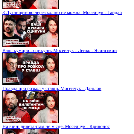
З Луганщиною через коліно не можна. Мосейчук - Гайдай
Ваші кумири - сцикуни. Мосейчук - Леньо - Ясинський
Правда про розкол у ставці. Мосейчук - Данілов
На війні дилетантам не місце. Мосейчук - Кривонос