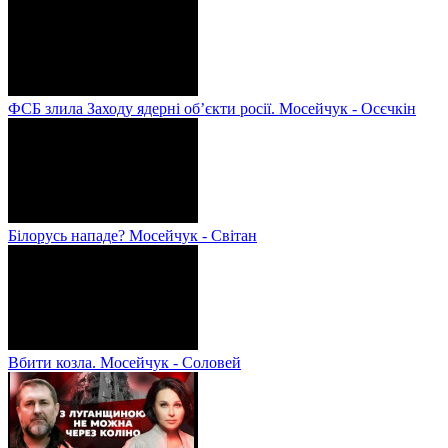
ФСБ злила Заходу ядерні об’єкти росії. Мосейчук - Осєчкін
Білорусь нападе? Мосейчук - Світан
Вбити козла. Мосейчук - Соловей