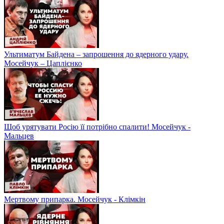
Ультиматум Байдена – запрошення до ядерного удару.
Мосейчук – Цаплієнко
Щоб урятувати Росію її потрібно спалити! Мосейчук -
Мальцев
Мертвому припарка. Мосейчук - Клімкін