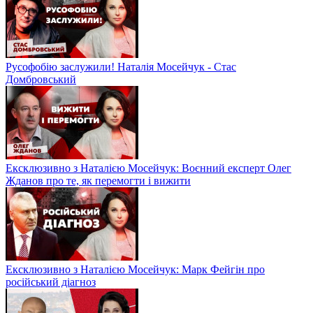
Русофобію заслужили! Наталія Мосейчук - Стас
Домбровський
Ексклюзивно з Наталією Мосейчук: Воєнний експерт Олег
Жданов про те, як перемогти і вижити
Ексклюзивно з Наталією Мосейчук: Марк Фейгін про
російський діагноз