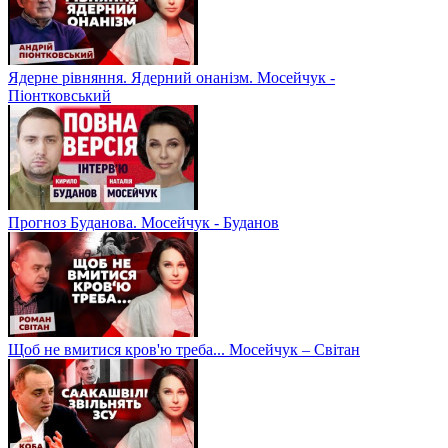
Ядерне рівняння. Ядерний онанізм. Мосейчук -
Піонтковський
Прогноз Буданова. Мосейчук - Буданов
Щоб не вмитися кров'ю треба... Мосейчук – Світан