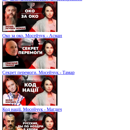
Око за око. Мосейчук - Асман
Секрет перемоги. Мосейчук - Тамар
Код нації. Мосейчук - Магдич