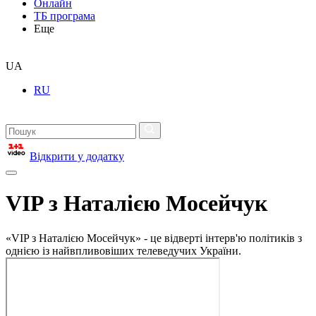
Онлайн
ТБ програма
Еще
UA
RU
Відкрити у додатку
VIP з Наталією Мосейчук
«VIP з Наталією Мосейчук» - це відверті інтерв'ю політиків з
однією із найвпливовіших телеведучих України.