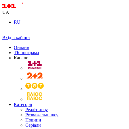
UA
RU
Вхід в кабінет
Онлайн
ТБ програма
Канали
Категорії
Реаліті-шоу
Розважальні шоу
Новини
Серіали