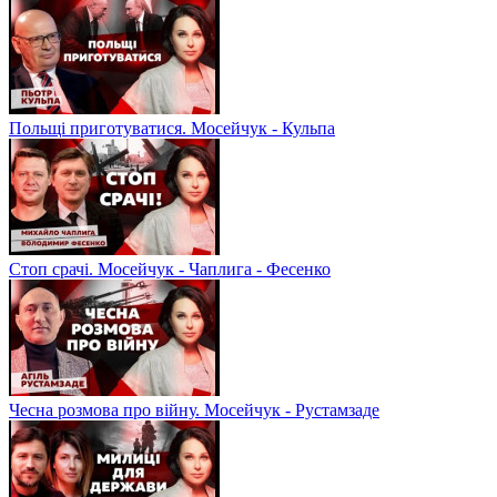
Польщі приготуватися. Мосейчук - Кульпа
Стоп срачі. Мосейчук - Чаплига - Фесенко
Чесна розмова про війну. Мосейчук - Рустамзаде