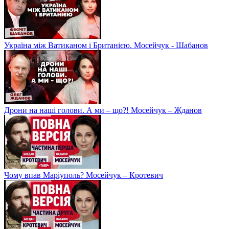
Україна між Ватиканом і Британією. Мосейчук - Шабанов
Дрони на наші голови. А ми – що?! Мосейчук – Жданов
Чому впав Маріуполь? Мосейчук – Кротевич