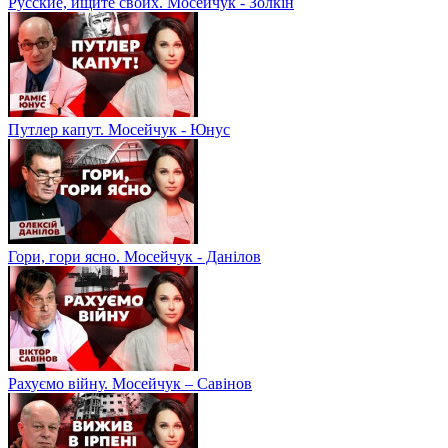
Русские, ищите своих. Мосейчук - Золкін
Путлер капут. Мосейчук - Юнус
Гори, гори ясно. Мосейчук - Данілов
Рахуємо війну. Мосейчук – Савінов