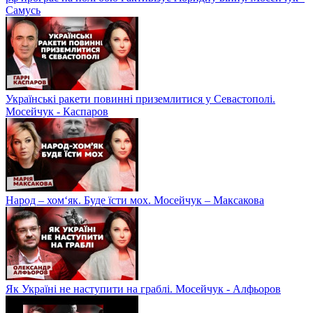
Самусь
Українські ракети повинні приземлитися у Севастополі.
Мосейчук - Каспаров
Народ – хом‘як. Буде їсти мох. Мосейчук – Максакова
Як Україні не наступити на граблі. Мосейчук - Алфьоров