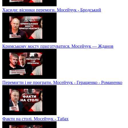
Хасиди: вісники перемоги. Мосейчук - Бродський
Кримському мосту приготуватися. Мосейчук — Жданов
Перемогти і не програти. Мосейчук - Геращенко - Романенко
Факти на столі. Мосейчук - Табах