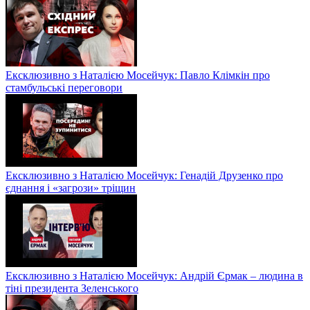
Ексклюзивно з Наталією Мосейчук: Павло Клімкін про
стамбульські переговори
Ексклюзивно з Наталією Мосейчук: Генадій Друзенко про
єднання і «загрози» тріщин
Ексклюзивно з Наталією Мосейчук: Андрій Єрмак – людина в
тіні президента Зеленського