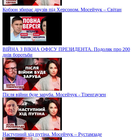
Кобзон збирає друзів під Херсоном. Мосейчук – Світан
ВІЙНА З ВІКНА ОФІСУ ПРЕЗИДЕНТА. Подоляк про 200
днів боротьби
Після війни буде заруба. Мосейчук - Тізенгаузен
Наступний хід путіна. Мосейчук – Рустамзаде