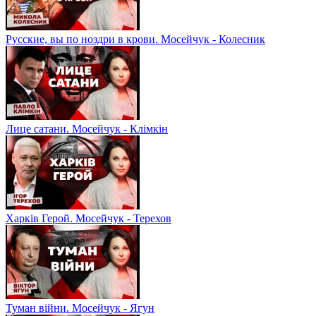
Русские, вы по ноздри в крови. Мосейчук - Колесник
Лице сатани. Мосейчук - Клімкін
Харків Герой. Мосейчук - Терехов
Туман війни. Мосейчук - Ягун