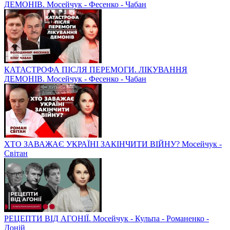
ДЕМОНІВ. Мосейчук - Фесенко - Чабан
КАТАСТРОФА ПІСЛЯ ПЕРЕМОГИ. ЛІКУВАННЯ
ДЕМОНІВ. Мосейчук - Фесенко - Чабан
ХТО ЗАВАЖАЄ УКРАЇНІ ЗАКІНЧИТИ ВІЙНУ? Мосейчук -
Світан
РЕЦЕПТИ ВІД АГОНІЇ. Мосейчук - Кульпа - Романенко -
Доній