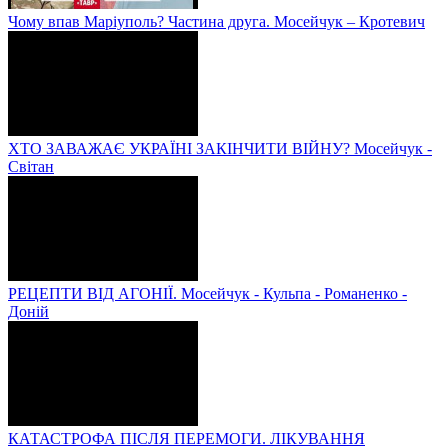
Чому впав Маріуполь? Частина друга. Мосейчук – Кротевич
ХТО ЗАВАЖАЄ УКРАЇНІ ЗАКІНЧИТИ ВІЙНУ? Мосейчук -
Світан
РЕЦЕПТИ ВІД АГОНІЇ. Мосейчук - Кульпа - Романенко -
Доній
КАТАСТРОФА ПІСЛЯ ПЕРЕМОГИ. ЛІКУВАННЯ