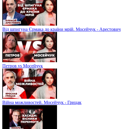
Від шпигуна Єрмака до країни мрій. Мосейчук - Арестович
Петров vs Мосейчук
Війна можливостей. Мосейчук - Грицак