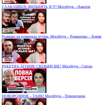
СААКАШВІЛІ ЗВІЛЬНЯТЬ ЗСУ! Мосейчук – Накопія
Розмови на поминках путіна. Мосейчук – Романенко – Хомяк
РАКЕТНА АГОНІЯ: СКІЛЬКИ ЩЕ? Мосейчук - Світан
ПОВОРОЗНЮК – ТАНК! Мосейчук – Поворознюк