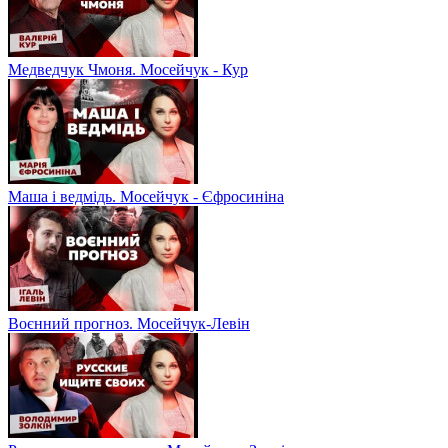
Медведчук Чмоня. Мосейчук - Кур
Маша і ведмідь. Мосейчук - Єфросиніна
Воєнний прогноз. Мосейчук-Левін