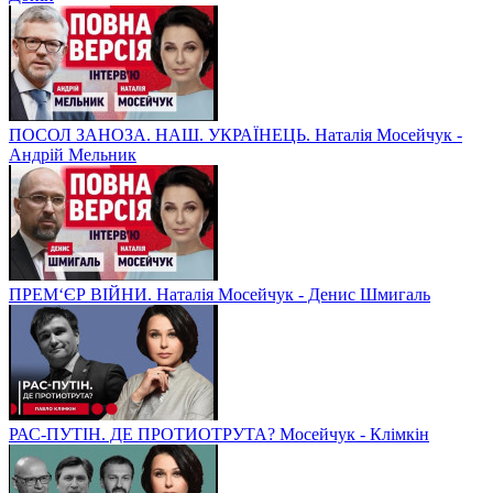
ПОСОЛ ЗАНОЗА. НАШ. УКРАЇНЕЦЬ. Наталія Мосейчук -
Андрій Мельник
ПРЕМ‘ЄР ВІЙНИ. Наталія Мосейчук - Денис Шмигаль
РАС-ПУТІН. ДЕ ПРОТИОТРУТА? Мосейчук - Клімкін