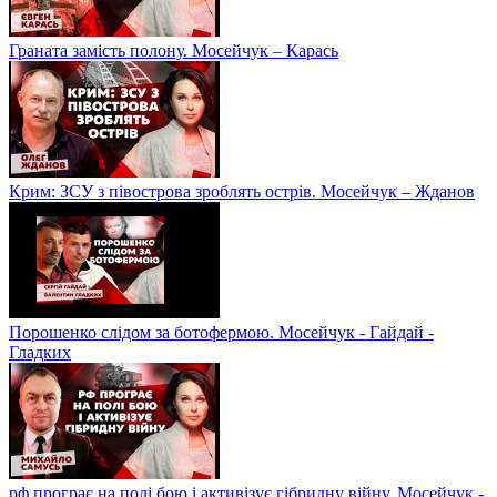
Граната замість полону. Мосейчук – Карась
Крим: ЗСУ з півострова зроблять острів. Мосейчук – Жданов
Порошенко слідом за ботофермою. Мосейчук - Гайдай -
Гладких
рф програє на полі бою і активізує гібридну війну. Мосейчук -