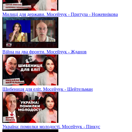
Милиці для держави. Мосейчук - Притула - Ножевнікова
Війна на два фронти. Мосейчук - Жданов
Шибениця для еліт. Мосейчук - Шейтельман
Україна: помилки молодості. Мосейчук - Пінкус