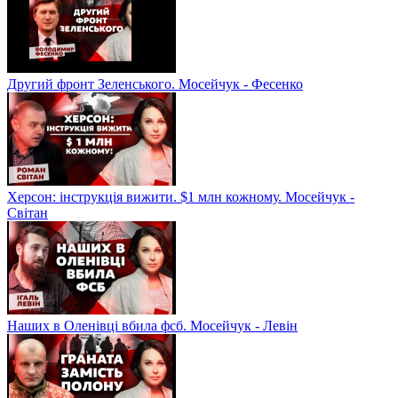
Другий фронт Зеленського. Мосейчук - Фесенко
Херсон: інструкція вижити. $1 млн кожному. Мосейчук -
Світан
Наших в Оленівці вбила фсб. Мосейчук - Левін