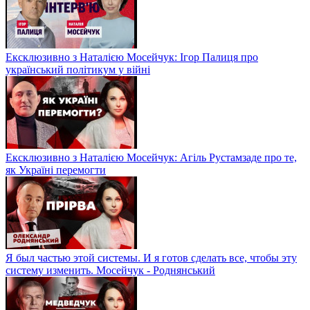
Ексклюзивно з Наталією Мосейчук: Ігор Палиця про
український політикум у війні
Ексклюзивно з Наталією Мосейчук: Агіль Рустамзаде про те,
як Україні перемогти
Я был частью этой системы. И я готов сделать все, чтобы эту
систему изменить. Мосейчук - Роднянський