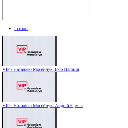
1 сезон
VIP з Наталією Мосейчук. Ігор Палиця
VIP з Наталією Мосейчук. Андрій Єрмак