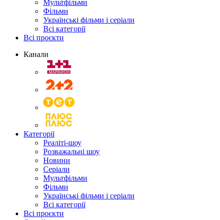
Мультфільми
Фільми
Українські фільми і серіали
Всі категорії
Всі проєкти
Канали
Категорії
Реаліті-шоу
Розважальні шоу
Новини
Серіали
Мультфільми
Фільми
Українські фільми і серіали
Всі категорії
Всі проєкти