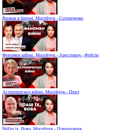
Вижив в Ірпені. Мосейчук - Сотниченко
Феномен війни. Мосейчук - Арестович - Фейгін
Астропрогноз війни. Мосейчук - Перл
Їб@ш їх, Вова. Мосейчук - Поворознюк