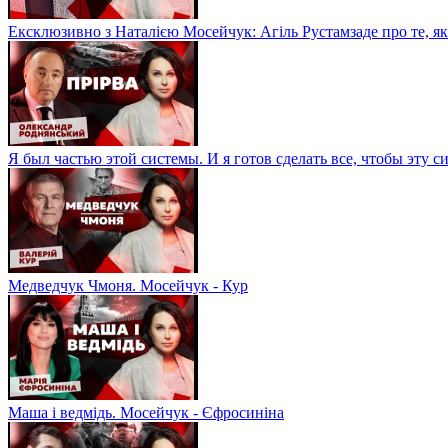
Ексклюзивно з Наталією Мосейчук: Агіль Рустамзаде про те, як
Я был частью этой системы. И я готов сделать все, чтобы эту 
Медведчук Чмоня. Мосейчук - Кур
Маша і ведмідь. Мосейчук - Єфросиніна