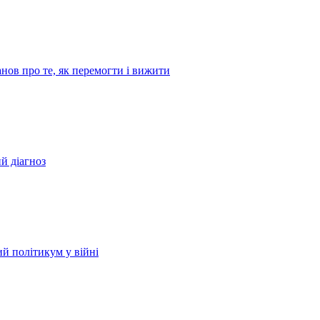
ов про те, як перемогти і вижити
й діагноз
й політикум у війні