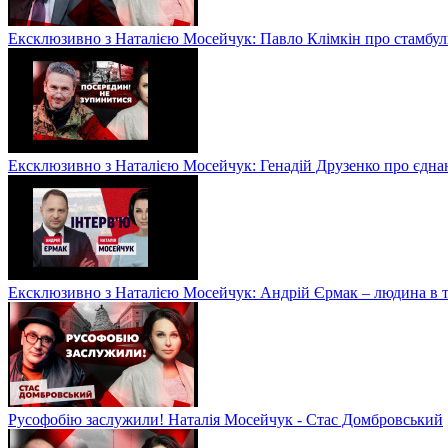
Ексклюзивно з Наталією Мосейчук: Павло Клімкін про стамбул
Ексклюзивно з Наталією Мосейчук: Генадій Друзенко про єднан
Ексклюзивно з Наталією Мосейчук: Андрій Єрмак – людина в ті
Русофобію заслужили! Наталія Мосейчук - Стас Домбровський