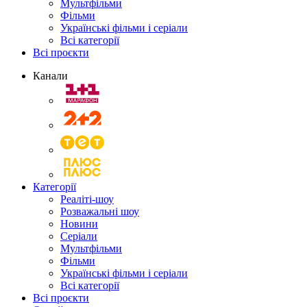
Мультфільми
Фільми
Українські фільми і серіали
Всі категорії
Всі проєкти
Канали
Категорії
Реаліті-шоу
Розважальні шоу
Новини
Серіали
Мультфільми
Фільми
Українські фільми і серіали
Всі категорії
Всі проєкти