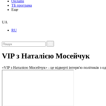
Онлайн
ТБ програма
Еще
UA
RU
VIP з Наталією Мосейчук
«VIP з Наталією Мосейчук» - це відверті інтерв'ю політиків з 