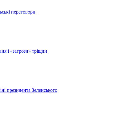
ьські переговори
ня і «загрози» тріщин
ні президента Зеленського