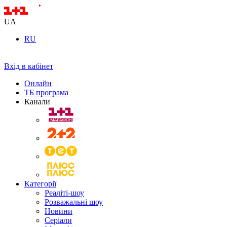
UA
RU
Вхід в кабінет
Онлайн
ТБ програма
Канали
Категорії
Реаліті-шоу
Розважальні шоу
Новини
Серіали