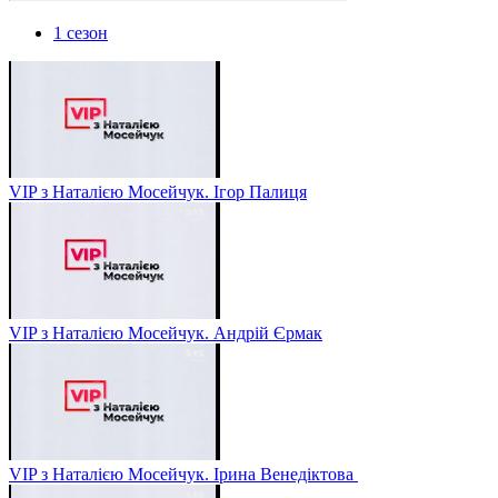
1 сезон
VIP з Наталією Мосейчук. Ігор Палиця
VIP з Наталією Мосейчук. Андрій Єрмак
VIP з Наталією Мосейчук. Ірина Венедіктова