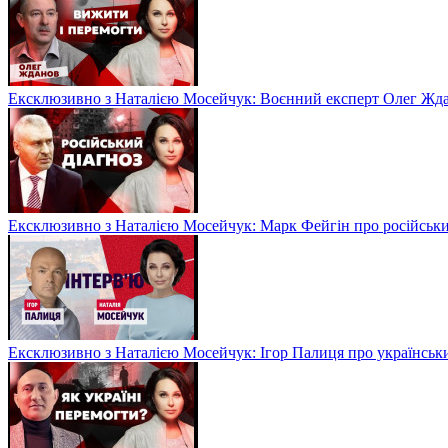
Ексклюзивно з Наталією Мосейчук: Воєнний експерт Олег Ждан
Ексклюзивно з Наталією Мосейчук: Марк Фейгін про російськи
Ексклюзивно з Наталією Мосейчук: Ігор Палиця про українськи