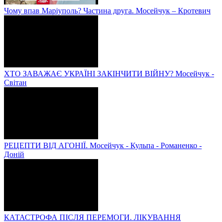
Чому впав Маріуполь? Частина друга. Мосейчук – Кротевич
ХТО ЗАВАЖАЄ УКРАЇНІ ЗАКІНЧИТИ ВІЙНУ? Мосейчук -
Світан
РЕЦЕПТИ ВІД АГОНІЇ. Мосейчук - Кульпа - Романенко -
Доній
КАТАСТРОФА ПІСЛЯ ПЕРЕМОГИ. ЛІКУВАННЯ