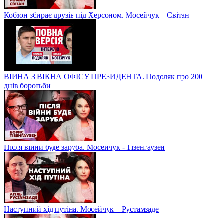
Кобзон збирає друзів під Херсоном. Мосейчук – Світан
ВІЙНА З ВІКНА ОФІСУ ПРЕЗИДЕНТА. Подоляк про 200
днів боротьби
Після війни буде заруба. Мосейчук - Тізенгаузен
Наступний хід путіна. Мосейчук – Рустамзаде