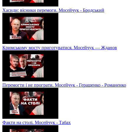
Хасиди: вісники перемоги. Мосейчук - Бродський
Кримському мосту приготуватися. Мосейчук — Жданов
Перемогти і не програти. Мосейчук - Геращенко - Романенко
Факти на столі. Мосейчук - Табах