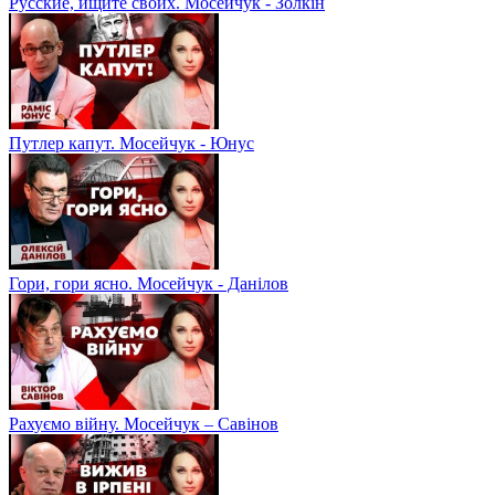
Русские, ищите своих. Мосейчук - Золкін
Путлер капут. Мосейчук - Юнус
Гори, гори ясно. Мосейчук - Данілов
Рахуємо війну. Мосейчук – Савінов