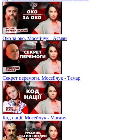
Око за око. Мосейчук - Асман
Секрет перемоги. Мосейчук - Тамар
Код нації. Мосейчук - Магдич