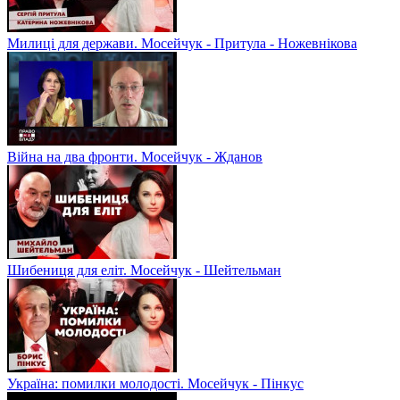
Милиці для держави. Мосейчук - Притула - Ножевнікова
Війна на два фронти. Мосейчук - Жданов
Шибениця для еліт. Мосейчук - Шейтельман
Україна: помилки молодості. Мосейчук - Пінкус