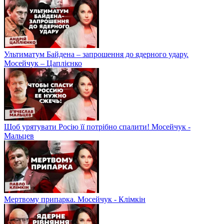
Ультиматум Байдена – запрошення до ядерного удару.
Мосейчук – Цаплієнко
Щоб урятувати Росію її потрібно спалити! Мосейчук -
Мальцев
Мертвому припарка. Мосейчук - Клімкін