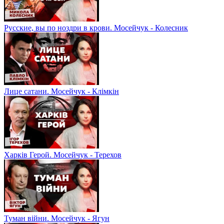
Русские, вы по ноздри в крови. Мосейчук - Колесник
Лице сатани. Мосейчук - Клімкін
Харків Герой. Мосейчук - Терехов
Туман війни. Мосейчук - Ягун