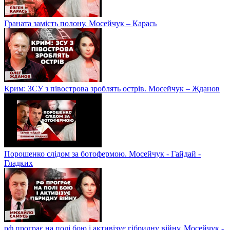
Граната замість полону. Мосейчук – Карась
Крим: ЗСУ з півострова зроблять острів. Мосейчук – Жданов
Порошенко слідом за ботофермою. Мосейчук - Гайдай -
Гладких
рф програє на полі бою і активізує гібридну війну. Мосейчук -