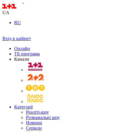
UA
RU
Вхід в кабінет
Онлайн
ТБ програма
Канали
Категорії
Реаліті-шоу
Розважальні шоу
Новини
Серіали