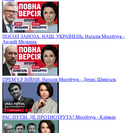
ПОСОЛ ЗАНОЗА. НАШ. УКРАЇНЕЦЬ. Наталія Мосейчук -
Андрій Мельник
ПРЕМ‘ЄР ВІЙНИ. Наталія Мосейчук - Денис Шмигаль
РАС-ПУТІН. ДЕ ПРОТИОТРУТА? Мосейчук - Клімкін