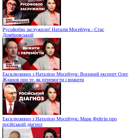
Русофобію заслужили! Наталія Мосейчук - Стас
Домбровський
Ексклюзивно з Наталією Мосейчук: Воєнний експерт Олег
Жданов про те, як перемогти і вижити
Ексклюзивно з Наталією Мосейчук: Марк Фейгін про
російський діагноз