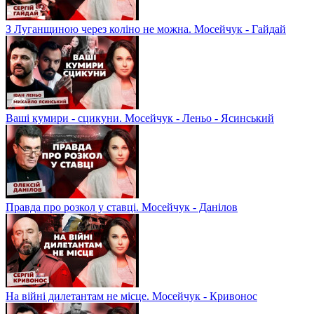
З Луганщиною через коліно не можна. Мосейчук - Гайдай
Ваші кумири - сцикуни. Мосейчук - Леньо - Ясинський
Правда про розкол у ставці. Мосейчук - Данілов
На війні дилетантам не місце. Мосейчук - Кривонос