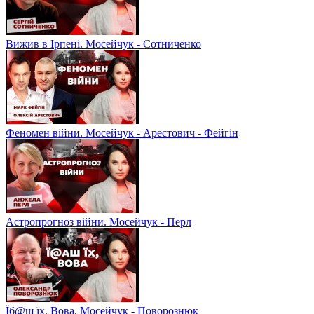
Вижив в Ірпені. Мосейчук - Сотниченко
Феномен війни. Мосейчук - Арестович - Фейгін
Астропрогноз війни. Мосейчук - Перл
Їб@ш їх, Вова. Мосейчук - Поворознюк