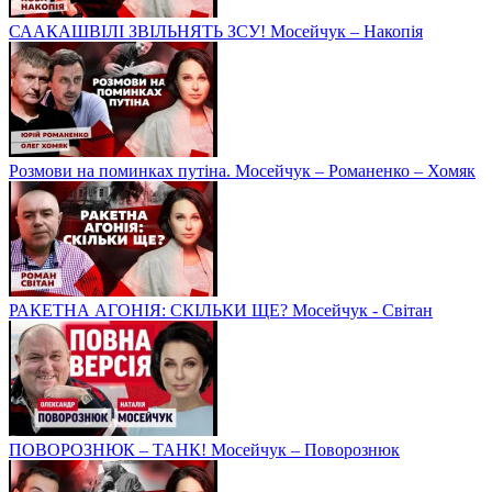
СААКАШВІЛІ ЗВІЛЬНЯТЬ ЗСУ! Мосейчук – Накопія
Розмови на поминках путіна. Мосейчук – Романенко – Хомяк
РАКЕТНА АГОНІЯ: СКІЛЬКИ ЩЕ? Мосейчук - Світан
ПОВОРОЗНЮК – ТАНК! Мосейчук – Поворознюк