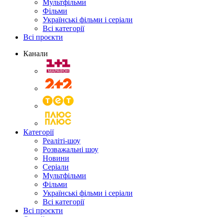
Мультфільми
Фільми
Українські фільми і серіали
Всі категорії
Всі проєкти
Канали
Категорії
Реаліті-шоу
Розважальні шоу
Новини
Серіали
Мультфільми
Фільми
Українські фільми і серіали
Всі категорії
Всі проєкти