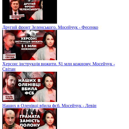
Другий фронт Зеленського. Мосейчук - Фесенко
Херсон: інструкція вижити. $1 млн кожному. Мосейчук -
Світан
Наших в Оленівці вбила фсб. Мосейчук - Левін