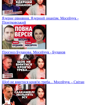
Ядерне рівняння. Ядерний онанізм. Мосейчук -
Піонтковський
Прогноз Буданова. Мосейчук - Буданов
Щоб не вмитися кров'ю треба... Мосейчук – Світан