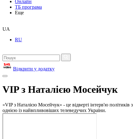
Онлайн
ТБ програма
Еще
UA
RU
Відкрити у додатку
VIP з Наталією Мосейчук
«VIP з Наталією Мосейчук» - це відверті інтерв'ю політиків з
однією із найвпливовіших телеведучих України.