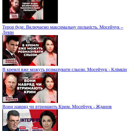
Терор буде. Включаємо максимальну пильність. Мосейчук –
Левін
В кремлі вже можуть розмазувати сльози. Мосейчук - Клімкін
Вони навряд чи втримають Крим. Мосейчук - Жданов