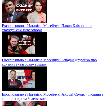
Ексклюзивно з Наталією Мосейчук: Павло Клімкін про
стамбульські переговори
Ексклюзивно з Наталією Мосейчук: Генадій Друзенко про
єднання і «загрози» тріщин
Ексклюзивно з Наталією Мосейчук: Андрій Єрмак – людина в
тіні президента Зеленського