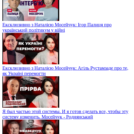
Ексклюзивно з Наталією Мосейчук: Ігор Палиця про
український політикум у війні
Ексклюзивно з Наталією Мосейчук: Агіль Рустамзаде про те,
як Україні перемогти
Я был частью этой системы. И я готов сделать все, чтобы эту
систему изменить. Мосейчук - Роднянський