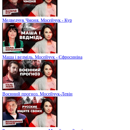
Медведчук Чмоня. Мосейчук - Кур
Маша і ведмідь. Мосейчук - Єфросиніна
Воєнний прогноз. Мосейчук-Левін