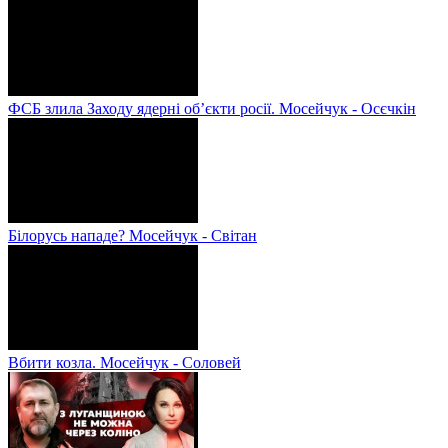
ФСБ злила Заходу ядерні об’єкти росії. Мосейчук - Осєчкін
Білорусь нападе? Мосейчук - Світан
Вбити козла. Мосейчук - Соловей