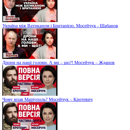
Україна між Ватиканом і Британією. Мосейчук - Шабанов
Дрони на наші голови. А ми – що?! Мосейчук – Жданов
Чому впав Маріуполь? Мосейчук – Кротевич