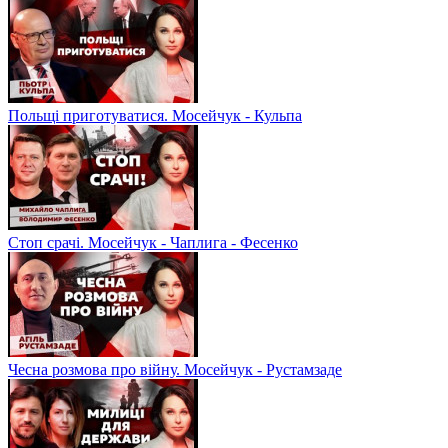
Польщі приготуватися. Мосейчук - Кульпа
Стоп срачі. Мосейчук - Чаплига - Фесенко
Чесна розмова про війну. Мосейчук - Рустамзаде