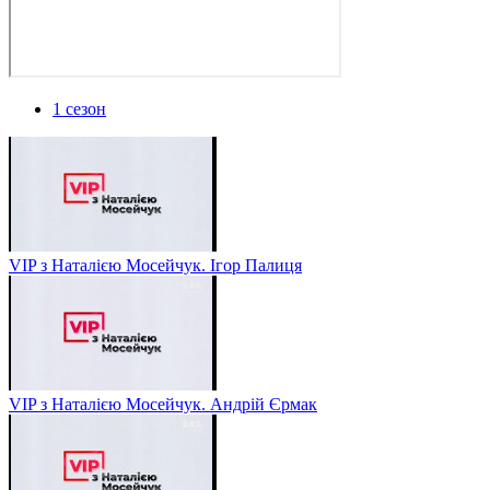
1 сезон
VIP з Наталією Мосейчук. Ігор Палиця
VIP з Наталією Мосейчук. Андрій Єрмак