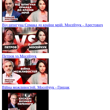
Від шпигуна Єрмака до країни мрій. Мосейчук - Арестович
Петров vs Мосейчук
Війна можливостей. Мосейчук - Грицак