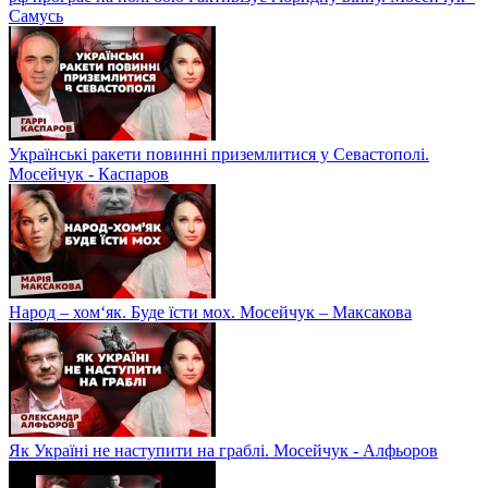
Самусь
Українські ракети повинні приземлитися у Севастополі.
Мосейчук - Каспаров
Народ – хом‘як. Буде їсти мох. Мосейчук – Максакова
Як Україні не наступити на граблі. Мосейчук - Алфьоров