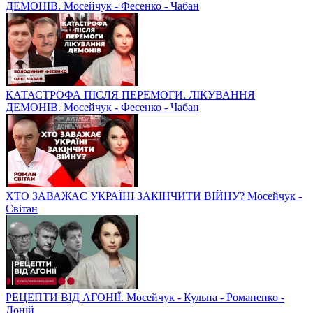
ДЕМОНІВ. Мосейчук - Фесенко - Чабан
КАТАСТРОФА ПІСЛЯ ПЕРЕМОГИ. ЛІКУВАННЯ
ДЕМОНІВ. Мосейчук - Фесенко - Чабан
ХТО ЗАВАЖАЄ УКРАЇНІ ЗАКІНЧИТИ ВІЙНУ? Мосейчук -
Світан
РЕЦЕПТИ ВІД АГОНІЇ. Мосейчук - Кульпа - Романенко -
Доній