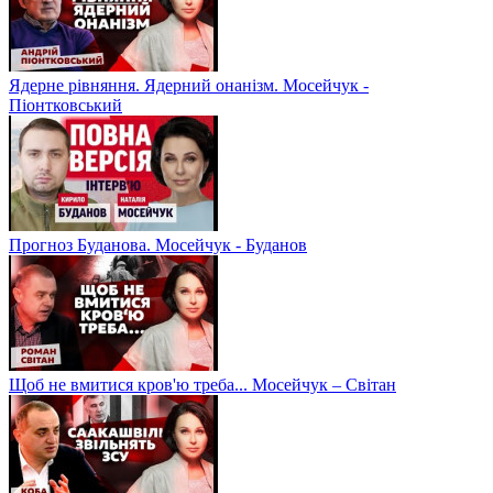
Ядерне рівняння. Ядерний онанізм. Мосейчук -
Піонтковський
Прогноз Буданова. Мосейчук - Буданов
Щоб не вмитися кров'ю треба... Мосейчук – Світан