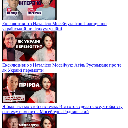
Ексклюзивно з Наталією Мосейчук: Ігор Палиця про
український політикум у війні
Ексклюзивно з Наталією Мосейчук: Агіль Рустамзаде про те,
як Україні перемогти
Я был частью этой системы. И я готов сделать все, чтобы эту
систему изменить. Мосейчук - Роднянський