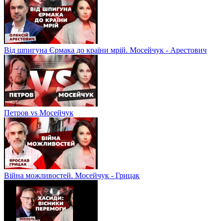
Від шпигуна Єрмака до країни мрій. Мосейчук - Арестович
Петров vs Мосейчук
Війна можливостей. Мосейчук - Грицак