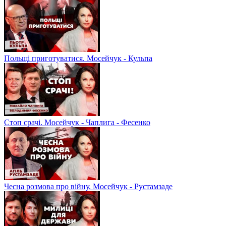
Польщі приготуватися. Мосейчук - Кульпа
Стоп срачі. Мосейчук - Чаплига - Фесенко
Чесна розмова про війну. Мосейчук - Рустамзаде