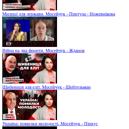
Милиці для держави. Мосейчук - Притула - Ножевнікова
Війна на два фронти. Мосейчук - Жданов
Шибениця для еліт. Мосейчук - Шейтельман
Україна: помилки молодості. Мосейчук - Пінкус