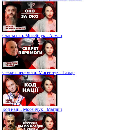
Око за око. Мосейчук - Асман
Секрет перемоги. Мосейчук - Тамар
Код нації. Мосейчук - Магдич