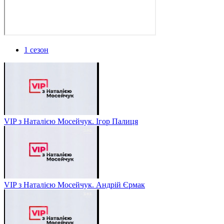
1 сезон
VIP з Наталією Мосейчук. Ігор Палиця
VIP з Наталією Мосейчук. Андрій Єрмак