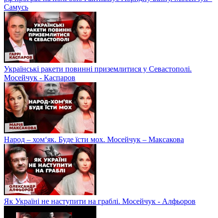
Самусь
Українські ракети повинні приземлитися у Севастополі.
Мосейчук - Каспаров
Народ – хом‘як. Буде їсти мох. Мосейчук – Максакова
Як Україні не наступити на граблі. Мосейчук - Алфьоров