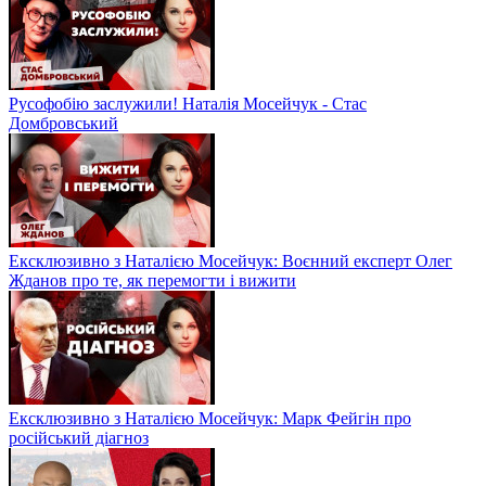
Русофобію заслужили! Наталія Мосейчук - Стас
Домбровський
Ексклюзивно з Наталією Мосейчук: Воєнний експерт Олег
Жданов про те, як перемогти і вижити
Ексклюзивно з Наталією Мосейчук: Марк Фейгін про
російський діагноз