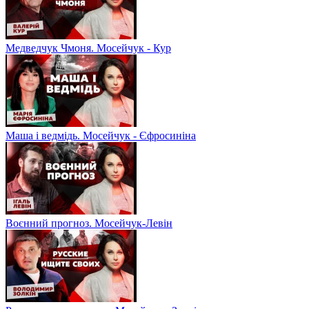
Медведчук Чмоня. Мосейчук - Кур
Маша і ведмідь. Мосейчук - Єфросиніна
Воєнний прогноз. Мосейчук-Левін