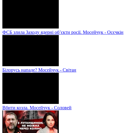
ФСБ злила Заходу ядерні об’єкти росії. Мосейчук - Осєчкін
Білорусь нападе? Мосейчук - Світан
Вбити козла. Мосейчук - Соловей