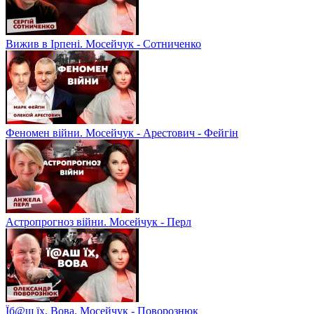
Вижив в Ірпені. Мосейчук - Сотниченко
Феномен війни. Мосейчук - Арестович - Фейгін
Астропрогноз війни. Мосейчук - Перл
Їб@ш їх, Вова. Мосейчук - Поворознюк