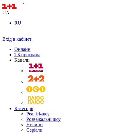
UA
RU
Вхід в кабінет
Онлайн
ТБ програма
Канали
Категорії
Реаліті-шоу
Розважальні шоу
Новини
Серіали