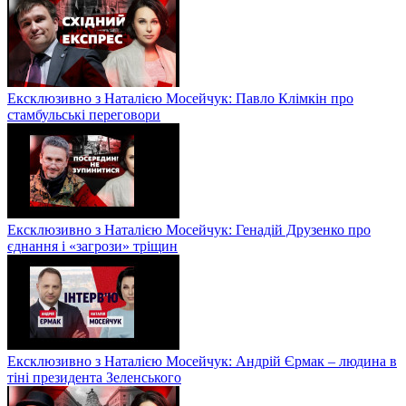
Ексклюзивно з Наталією Мосейчук: Павло Клімкін про
стамбульські переговори
Ексклюзивно з Наталією Мосейчук: Генадій Друзенко про
єднання і «загрози» тріщин
Ексклюзивно з Наталією Мосейчук: Андрій Єрмак – людина в
тіні президента Зеленського