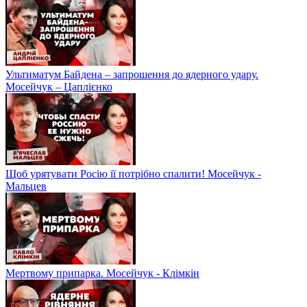
Ультиматум Байдена – запрошення до ядерного удару.
Мосейчук – Цаплієнко
Щоб урятувати Росію її потрібно спалити! Мосейчук -
Мальцев
Мертвому припарка. Мосейчук - Клімкін