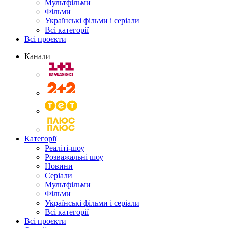
Мультфільми
Фільми
Українські фільми і серіали
Всі категорії
Всі проєкти
Канали
Категорії
Реаліті-шоу
Розважальні шоу
Новини
Серіали
Мультфільми
Фільми
Українські фільми і серіали
Всі категорії
Всі проєкти