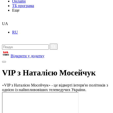
Онлайн
ТБ програма
Еще
UA
RU
Відкрити у додатку
VIP з Наталією Мосейчук
«VIP з Наталією Мосейчук» - це відверті інтерв'ю політиків з
однією із найвпливовіших телеведучих України.