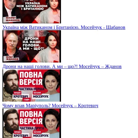
Україна між Ватиканом і Британією. Мосейчук - Шабанов
Дрони на наші голови. А ми – що?! Мосейчук – Жданов
Чому впав Маріуполь? Мосейчук – Кротевич