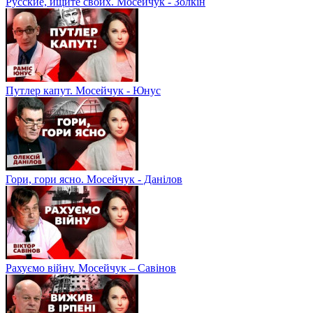
Русские, ищите своих. Мосейчук - Золкін
Путлер капут. Мосейчук - Юнус
Гори, гори ясно. Мосейчук - Данілов
Рахуємо війну. Мосейчук – Савінов