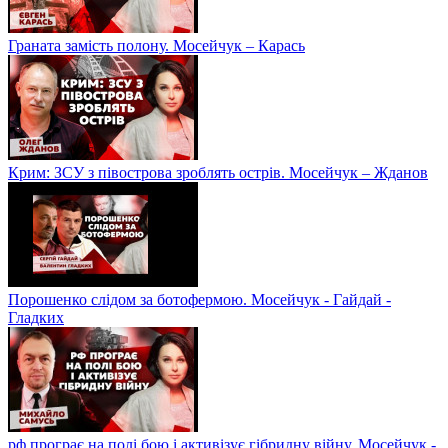
Граната замість полону. Мосейчук – Карась
Крим: ЗСУ з півострова зроблять острів. Мосейчук – Жданов
Порошенко слідом за ботофермою. Мосейчук - Гайдай -
Гладких
рф програє на полі бою і активізує гібридну війну. Мосейчук -