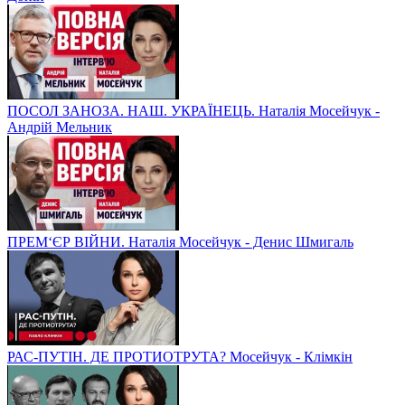
ПОСОЛ ЗАНОЗА. НАШ. УКРАЇНЕЦЬ. Наталія Мосейчук -
Андрій Мельник
ПРЕМ‘ЄР ВІЙНИ. Наталія Мосейчук - Денис Шмигаль
РАС-ПУТІН. ДЕ ПРОТИОТРУТА? Мосейчук - Клімкін