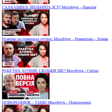
СААКАШВІЛІ ЗВІЛЬНЯТЬ ЗСУ! Мосейчук – Накопія
Розмови на поминках путіна. Мосейчук – Романенко – Хомяк
РАКЕТНА АГОНІЯ: СКІЛЬКИ ЩЕ? Мосейчук - Світан
ПОВОРОЗНЮК – ТАНК! Мосейчук – Поворознюк