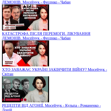
ДЕМОНІВ. Мосейчук - Фесенко - Чабан
КАТАСТРОФА ПІСЛЯ ПЕРЕМОГИ. ЛІКУВАННЯ
ДЕМОНІВ. Мосейчук - Фесенко - Чабан
ХТО ЗАВАЖАЄ УКРАЇНІ ЗАКІНЧИТИ ВІЙНУ? Мосейчук -
Світан
РЕЦЕПТИ ВІД АГОНІЇ. Мосейчук - Кульпа - Романенко -
Доній