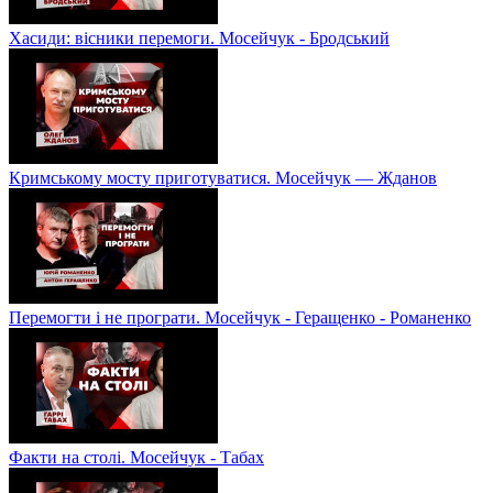
Хасиди: вісники перемоги. Мосейчук - Бродський
Кримському мосту приготуватися. Мосейчук — Жданов
Перемогти і не програти. Мосейчук - Геращенко - Романенко
Факти на столі. Мосейчук - Табах