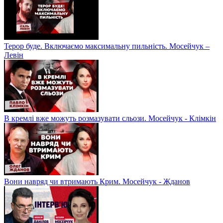
Терор буде. Включаємо максимальну пильність. Мосейчук –
Левін
В кремлі вже можуть розмазувати сльози. Мосейчук - Клімкін
Вони навряд чи втримають Крим. Мосейчук - Жданов