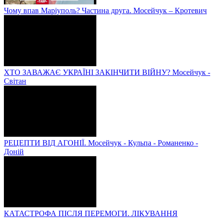
Чому впав Маріуполь? Частина друга. Мосейчук – Кротевич
ХТО ЗАВАЖАЄ УКРАЇНІ ЗАКІНЧИТИ ВІЙНУ? Мосейчук -
Світан
РЕЦЕПТИ ВІД АГОНІЇ. Мосейчук - Кульпа - Романенко -
Доній
КАТАСТРОФА ПІСЛЯ ПЕРЕМОГИ. ЛІКУВАННЯ