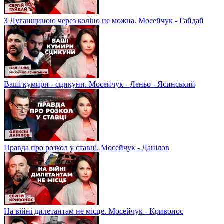
З Луганщиною через коліно не можна. Мосейчук - Гайдай
Ваші кумири - сцикуни. Мосейчук - Леньо - Ясинський
Правда про розкол у ставці. Мосейчук - Данілов
На війні дилетантам не місце. Мосейчук - Кривонос