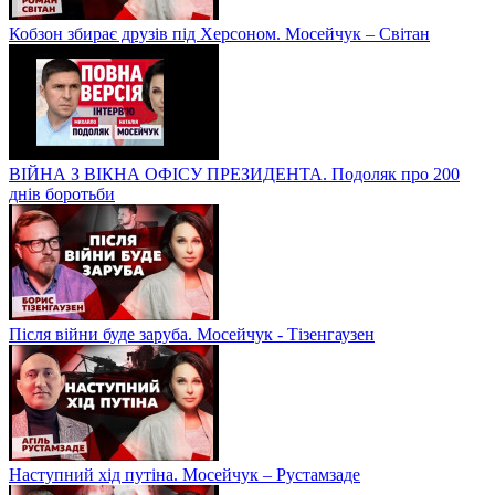
Кобзон збирає друзів під Херсоном. Мосейчук – Світан
ВІЙНА З ВІКНА ОФІСУ ПРЕЗИДЕНТА. Подоляк про 200
днів боротьби
Після війни буде заруба. Мосейчук - Тізенгаузен
Наступний хід путіна. Мосейчук – Рустамзаде