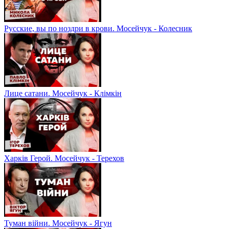
Русские, вы по ноздри в крови. Мосейчук - Колесник
Лице сатани. Мосейчук - Клімкін
Харків Герой. Мосейчук - Терехов
Туман війни. Мосейчук - Ягун