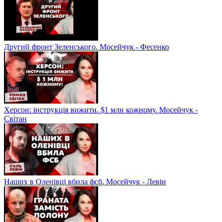
Другий фронт Зеленського. Мосейчук - Фесенко
Херсон: інструкція вижити. $1 млн кожному. Мосейчук -
Світан
Наших в Оленівці вбила фсб. Мосейчук - Левін