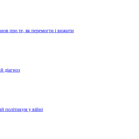
ов про те, як перемогти і вижити
й діагноз
й політикум у війні