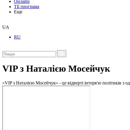
Онлайн
ТБ програма
Еще
UA
RU
VIP з Наталією Мосейчук
«VIP з Наталією Мосейчук» - це відверті інтерв'ю політиків з 