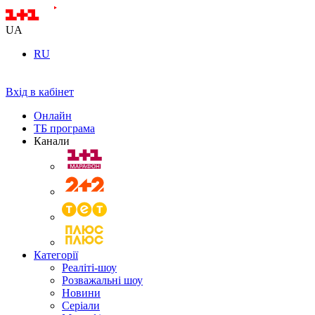
UA
RU
Вхід в кабінет
Онлайн
ТБ програма
Канали
Категорії
Реаліті-шоу
Розважальні шоу
Новини
Серіали