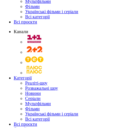
Мультфільми
Фільми
Українські фільми і серіали
Всі категорії
Всі проєкти
Канали
Категорії
Реаліті-шоу
Розважальні шоу
Новини
Серіали
Мультфільми
Фільми
Українські фільми і серіали
Всі категорії
Всі проєкти