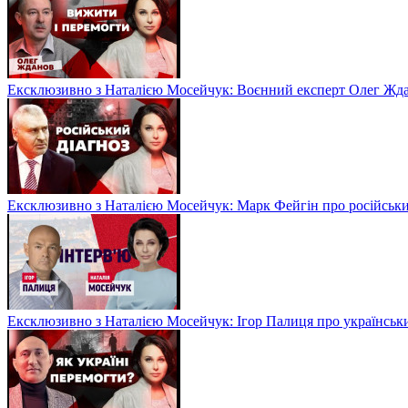
Ексклюзивно з Наталією Мосейчук: Воєнний експерт Олег Ждан
Ексклюзивно з Наталією Мосейчук: Марк Фейгін про російськи
Ексклюзивно з Наталією Мосейчук: Ігор Палиця про українськи