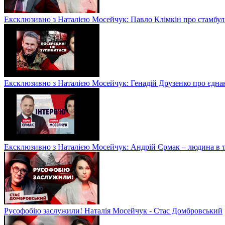
Ексклюзивно з Наталією Мосейчук: Павло Клімкін про стамбул
Ексклюзивно з Наталією Мосейчук: Генадій Друзенко про єднан
Ексклюзивно з Наталією Мосейчук: Андрій Єрмак – людина в ті
Русофобію заслужили! Наталія Мосейчук - Стас Домбровський