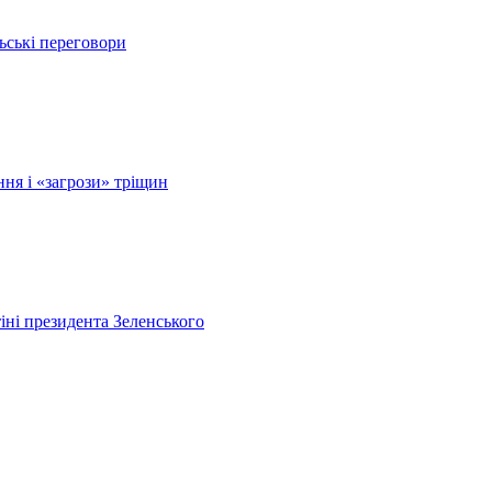
ьські переговори
ня і «загрози» тріщин
ні президента Зеленського