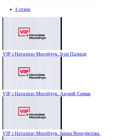
1 сезон
VIP з Наталією Мосейчук. Ігор Палиця
VIP з Наталією Мосейчук. Андрій Єрмак
VIP з Наталією Мосейчук. Ірина Венедіктова