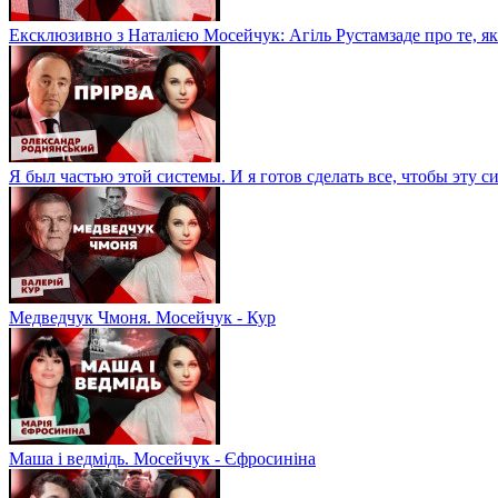
Ексклюзивно з Наталією Мосейчук: Агіль Рустамзаде про те, як
Я был частью этой системы. И я готов сделать все, чтобы эту 
Медведчук Чмоня. Мосейчук - Кур
Маша і ведмідь. Мосейчук - Єфросиніна