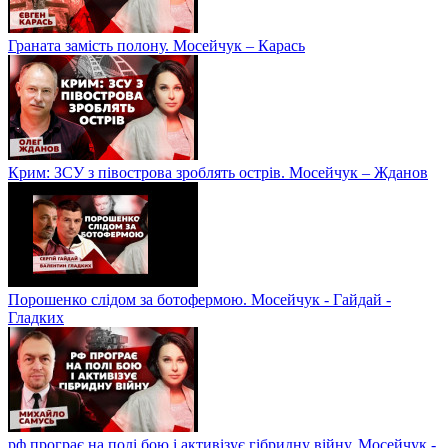
Граната замість полону. Мосейчук – Карась
Крим: ЗСУ з півострова зроблять острів. Мосейчук – Жданов
Порошенко слідом за ботофермою. Мосейчук - Гайдай -
Гладких
рф програє на полі бою і активізує гібридну війну. Мосейчук -