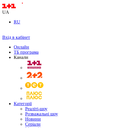
UA
RU
Вхід в кабінет
Онлайн
ТБ програма
Канали
Категорії
Реаліті-шоу
Розважальні шоу
Новини
Серіали