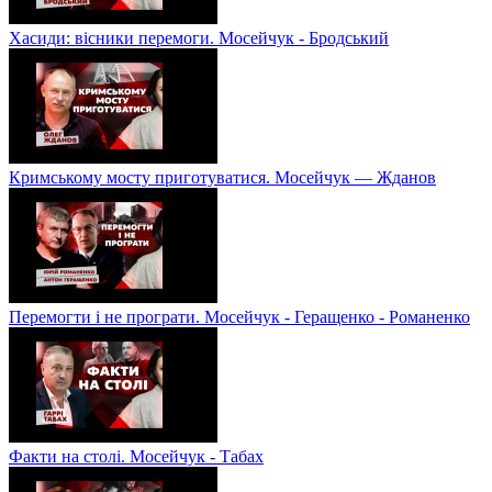
Хасиди: вісники перемоги. Мосейчук - Бродський
Кримському мосту приготуватися. Мосейчук — Жданов
Перемогти і не програти. Мосейчук - Геращенко - Романенко
Факти на столі. Мосейчук - Табах