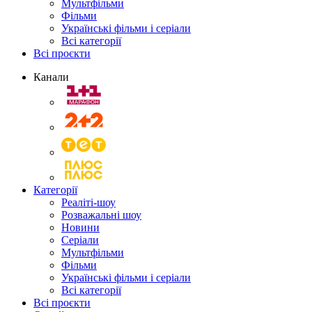
Мультфільми
Фільми
Українські фільми і серіали
Всі категорії
Всі проєкти
Канали
Категорії
Реаліті-шоу
Розважальні шоу
Новини
Серіали
Мультфільми
Фільми
Українські фільми і серіали
Всі категорії
Всі проєкти