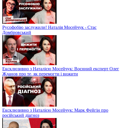
Русофобію заслужили! Наталія Мосейчук - Стас
Домбровський
Ексклюзивно з Наталією Мосейчук: Воєнний експерт Олег
Жданов про те, як перемогти і вижити
Ексклюзивно з Наталією Мосейчук: Марк Фейгін про
російський діагноз