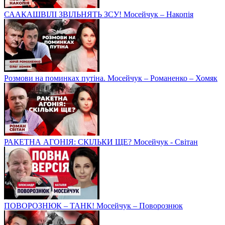
СААКАШВІЛІ ЗВІЛЬНЯТЬ ЗСУ! Мосейчук – Накопія
Розмови на поминках путіна. Мосейчук – Романенко – Хомяк
РАКЕТНА АГОНІЯ: СКІЛЬКИ ЩЕ? Мосейчук - Світан
ПОВОРОЗНЮК – ТАНК! Мосейчук – Поворознюк