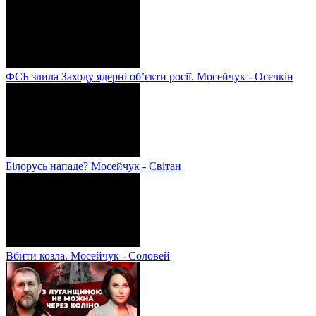
ФСБ злила Заходу ядерні об’єкти росії. Мосейчук - Осєчкін
Білорусь нападе? Мосейчук - Світан
Вбити козла. Мосейчук - Соловей