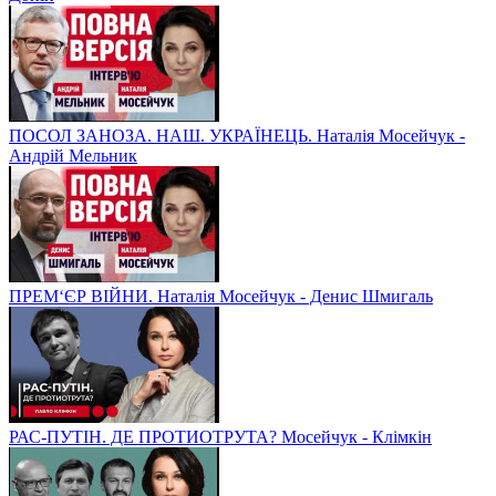
ПОСОЛ ЗАНОЗА. НАШ. УКРАЇНЕЦЬ. Наталія Мосейчук -
Андрій Мельник
ПРЕМ‘ЄР ВІЙНИ. Наталія Мосейчук - Денис Шмигаль
РАС-ПУТІН. ДЕ ПРОТИОТРУТА? Мосейчук - Клімкін