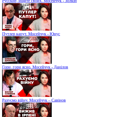
Русские, ищите своих. Мосейчук - Золкін
Путлер капут. Мосейчук - Юнус
Гори, гори ясно. Мосейчук - Данілов
Рахуємо війну. Мосейчук – Савінов