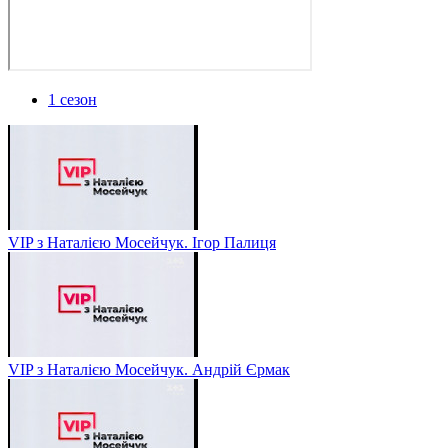
1 сезон
VIP з Наталією Мосейчук. Ігор Палиця
VIP з Наталією Мосейчук. Андрій Єрмак