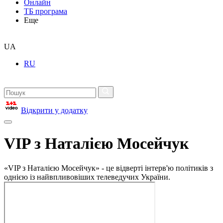
Онлайн
ТБ програма
Еще
UA
RU
Відкрити у додатку
VIP з Наталією Мосейчук
«VIP з Наталією Мосейчук» - це відверті інтерв'ю політиків з
однією із найвпливовіших телеведучих України.