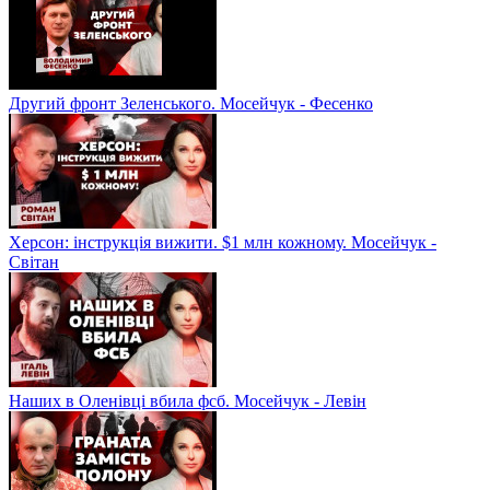
Другий фронт Зеленського. Мосейчук - Фесенко
Херсон: інструкція вижити. $1 млн кожному. Мосейчук -
Світан
Наших в Оленівці вбила фсб. Мосейчук - Левін