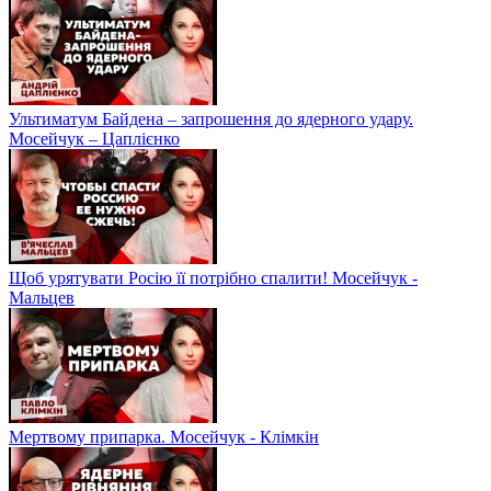
Ультиматум Байдена – запрошення до ядерного удару.
Мосейчук – Цаплієнко
Щоб урятувати Росію її потрібно спалити! Мосейчук -
Мальцев
Мертвому припарка. Мосейчук - Клімкін