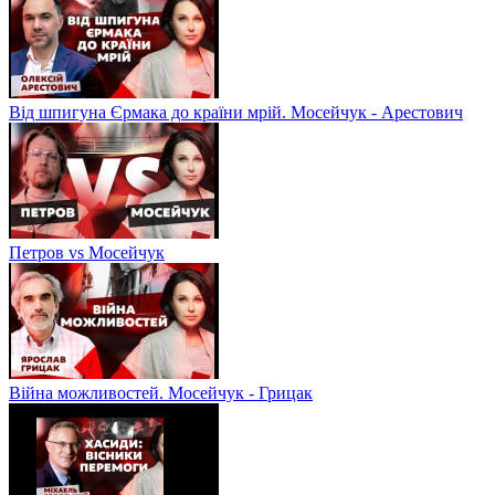
Від шпигуна Єрмака до країни мрій. Мосейчук - Арестович
Петров vs Мосейчук
Війна можливостей. Мосейчук - Грицак