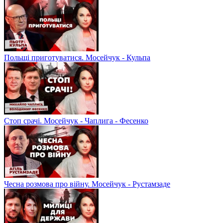
Польщі приготуватися. Мосейчук - Кульпа
Стоп срачі. Мосейчук - Чаплига - Фесенко
Чесна розмова про війну. Мосейчук - Рустамзаде