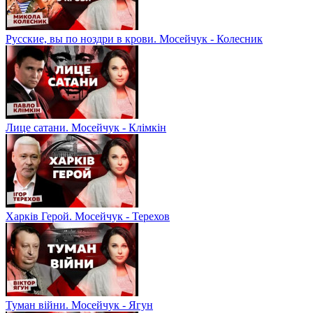
Русские, вы по ноздри в крови. Мосейчук - Колесник
Лице сатани. Мосейчук - Клімкін
Харків Герой. Мосейчук - Терехов
Туман війни. Мосейчук - Ягун