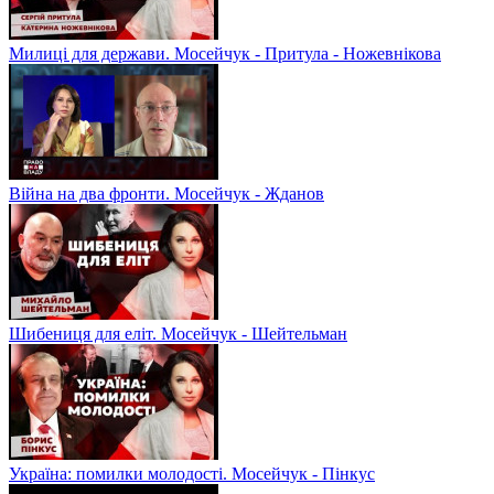
Милиці для держави. Мосейчук - Притула - Ножевнікова
Війна на два фронти. Мосейчук - Жданов
Шибениця для еліт. Мосейчук - Шейтельман
Україна: помилки молодості. Мосейчук - Пінкус