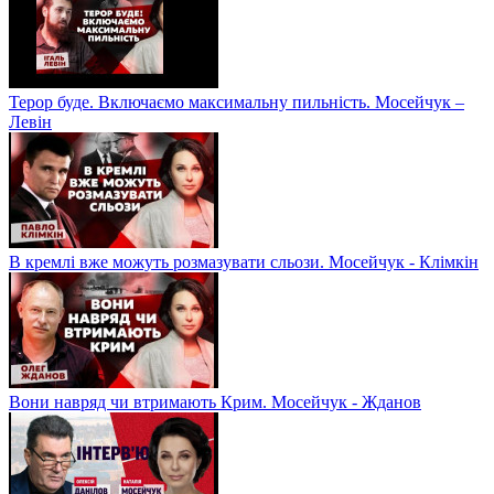
Терор буде. Включаємо максимальну пильність. Мосейчук –
Левін
В кремлі вже можуть розмазувати сльози. Мосейчук - Клімкін
Вони навряд чи втримають Крим. Мосейчук - Жданов