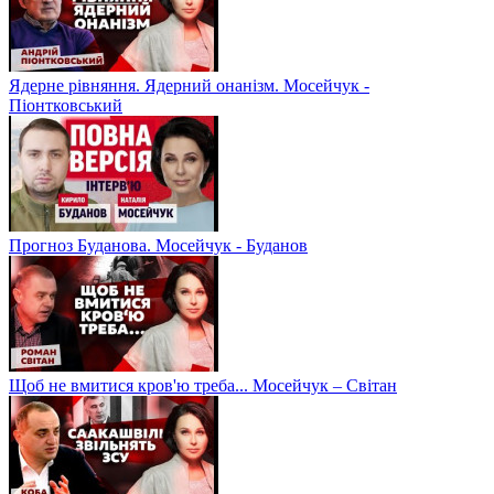
Ядерне рівняння. Ядерний онанізм. Мосейчук -
Піонтковський
Прогноз Буданова. Мосейчук - Буданов
Щоб не вмитися кров'ю треба... Мосейчук – Світан