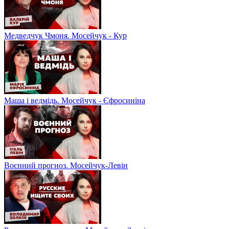
Медведчук Чмоня. Мосейчук - Кур
Маша і ведмідь. Мосейчук - Єфросиніна
Воєнний прогноз. Мосейчук-Левін