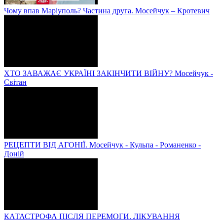
Чому впав Маріуполь? Частина друга. Мосейчук – Кротевич
ХТО ЗАВАЖАЄ УКРАЇНІ ЗАКІНЧИТИ ВІЙНУ? Мосейчук -
Світан
РЕЦЕПТИ ВІД АГОНІЇ. Мосейчук - Кульпа - Романенко -
Доній
КАТАСТРОФА ПІСЛЯ ПЕРЕМОГИ. ЛІКУВАННЯ