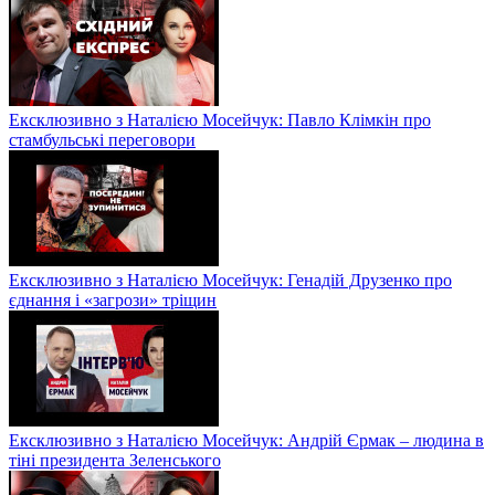
Ексклюзивно з Наталією Мосейчук: Павло Клімкін про
стамбульські переговори
Ексклюзивно з Наталією Мосейчук: Генадій Друзенко про
єднання і «загрози» тріщин
Ексклюзивно з Наталією Мосейчук: Андрій Єрмак – людина в
тіні президента Зеленського