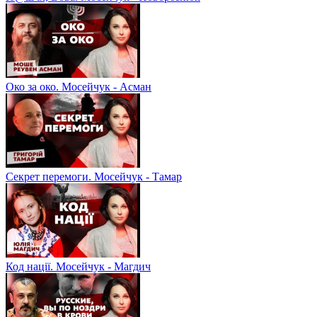
Око за око. Мосейчук - Асман
Секрет перемоги. Мосейчук - Тамар
Код нації. Мосейчук - Магдич