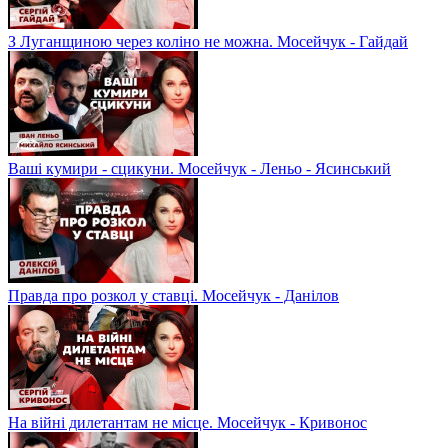
З Луганщиною через коліно не можна. Мосейчук - Гайдай
Ваші кумири - сцикуни. Мосейчук - Леньо - Ясинський
Правда про розкол у ставці. Мосейчук - Данілов
На війні дилетантам не місце. Мосейчук - Кривонос