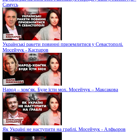
Самусь
Українські ракети повинні приземлитися у Севастополі.
Мосейчук - Каспаров
Народ – хом‘як. Буде їсти мох. Мосейчук – Максакова
Як Україні не наступити на граблі. Мосейчук - Алфьоров