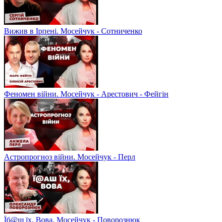
Вижив в Ірпені. Мосейчук - Сотниченко
Феномен війни. Мосейчук - Арестович - Фейгін
Астропрогноз війни. Мосейчук - Перл
Їб@ш їх, Вова. Мосейчук - Поворознюк