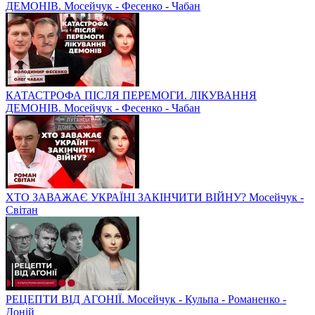
ДЕМОНІВ. Мосейчук - Фесенко - Чабан
КАТАСТРОФА ПІСЛЯ ПЕРЕМОГИ. ЛІКУВАННЯ
ДЕМОНІВ. Мосейчук - Фесенко - Чабан
ХТО ЗАВАЖАЄ УКРАЇНІ ЗАКІНЧИТИ ВІЙНУ? Мосейчук -
Світан
РЕЦЕПТИ ВІД АГОНІЇ. Мосейчук - Кульпа - Романенко -
Доній