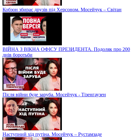
Кобзон збирає друзів під Херсоном. Мосейчук – Світан
ВІЙНА З ВІКНА ОФІСУ ПРЕЗИДЕНТА. Подоляк про 200
днів боротьби
Після війни буде заруба. Мосейчук - Тізенгаузен
Наступний хід путіна. Мосейчук – Рустамзаде