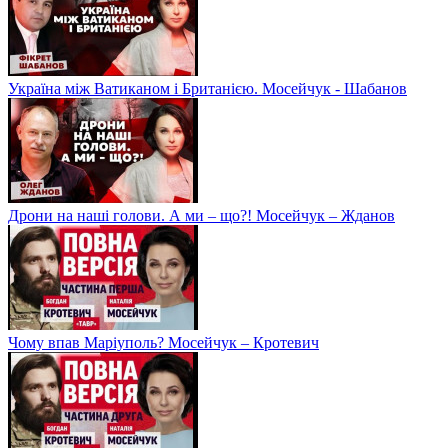
Україна між Ватиканом і Британією. Мосейчук - Шабанов
Дрони на наші голови. А ми – що?! Мосейчук – Жданов
Чому впав Маріуполь? Мосейчук – Кротевич