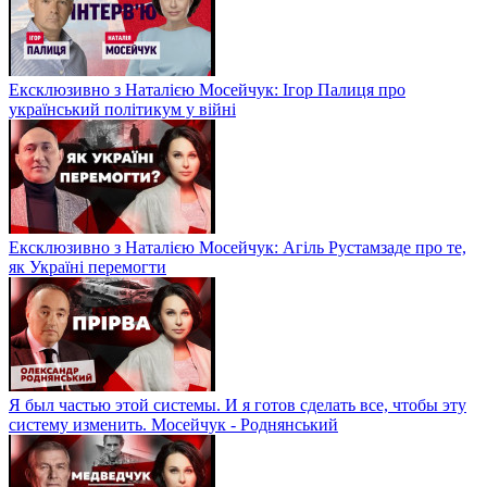
Ексклюзивно з Наталією Мосейчук: Ігор Палиця про
український політикум у війні
Ексклюзивно з Наталією Мосейчук: Агіль Рустамзаде про те,
як Україні перемогти
Я был частью этой системы. И я готов сделать все, чтобы эту
систему изменить. Мосейчук - Роднянський