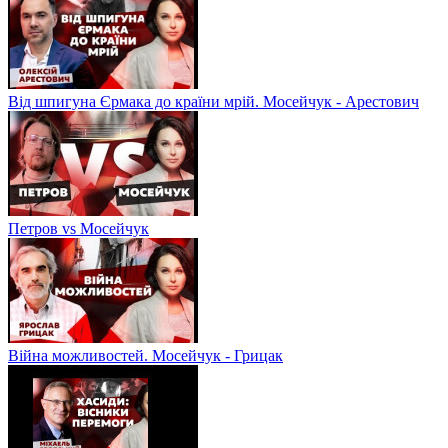
Від шпигуна Єрмака до країни мрій. Мосейчук - Арестович
Петров vs Мосейчук
Війна можливостей. Мосейчук - Грицак