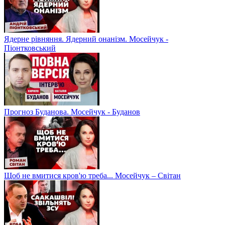
Ядерне рівняння. Ядерний онанізм. Мосейчук -
Піонтковський
Прогноз Буданова. Мосейчук - Буданов
Щоб не вмитися кров'ю треба... Мосейчук – Світан