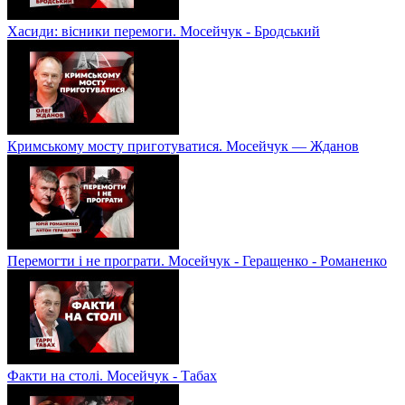
Хасиди: вісники перемоги. Мосейчук - Бродський
Кримському мосту приготуватися. Мосейчук — Жданов
Перемогти і не програти. Мосейчук - Геращенко - Романенко
Факти на столі. Мосейчук - Табах