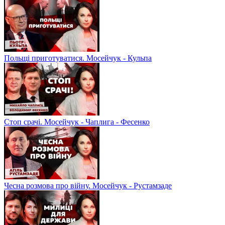
Польщі приготуватися. Мосейчук - Кульпа
Стоп срачі. Мосейчук - Чаплига - Фесенко
Чесна розмова про війну. Мосейчук - Рустамзаде