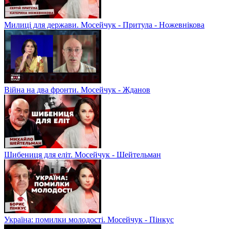
Милиці для держави. Мосейчук - Притула - Ножевнікова
Війна на два фронти. Мосейчук - Жданов
Шибениця для еліт. Мосейчук - Шейтельман
Україна: помилки молодості. Мосейчук - Пінкус