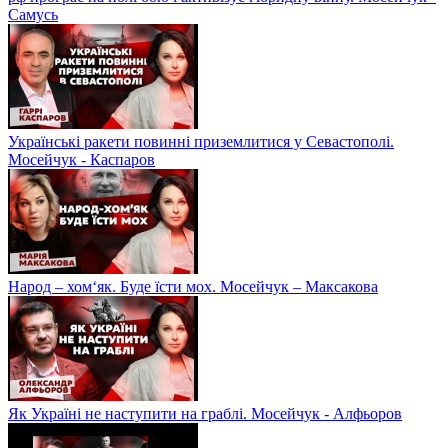
Самусь
Українські ракети повинні приземлитися у Севастополі.
Мосейчук - Каспаров
Народ – хом‘як. Буде їсти мох. Мосейчук – Максакова
Як Україні не наступити на граблі. Мосейчук - Алфьоров