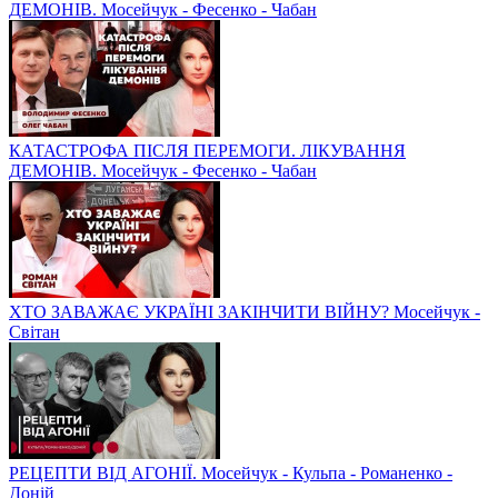
ДЕМОНІВ. Мосейчук - Фесенко - Чабан
КАТАСТРОФА ПІСЛЯ ПЕРЕМОГИ. ЛІКУВАННЯ
ДЕМОНІВ. Мосейчук - Фесенко - Чабан
ХТО ЗАВАЖАЄ УКРАЇНІ ЗАКІНЧИТИ ВІЙНУ? Мосейчук -
Світан
РЕЦЕПТИ ВІД АГОНІЇ. Мосейчук - Кульпа - Романенко -
Доній