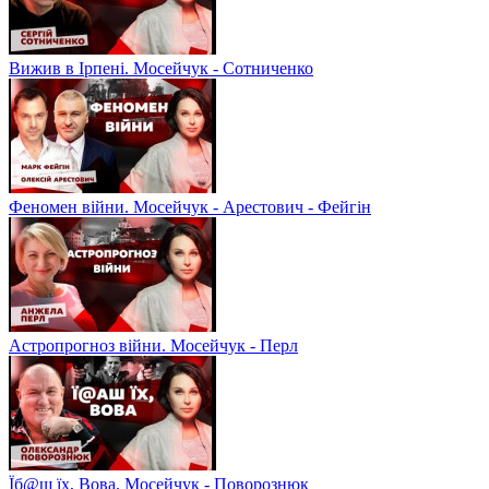
Вижив в Ірпені. Мосейчук - Сотниченко
Феномен війни. Мосейчук - Арестович - Фейгін
Астропрогноз війни. Мосейчук - Перл
Їб@ш їх, Вова. Мосейчук - Поворознюк