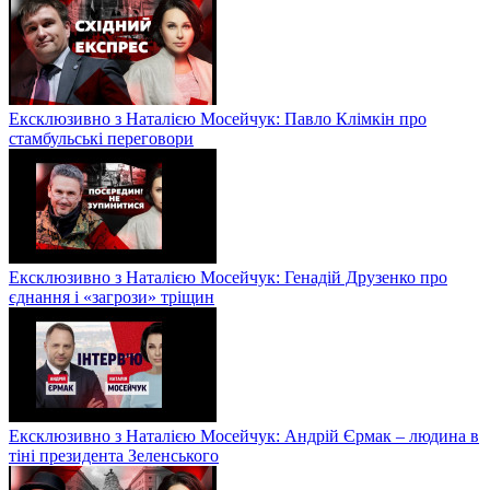
Ексклюзивно з Наталією Мосейчук: Павло Клімкін про
стамбульські переговори
Ексклюзивно з Наталією Мосейчук: Генадій Друзенко про
єднання і «загрози» тріщин
Ексклюзивно з Наталією Мосейчук: Андрій Єрмак – людина в
тіні президента Зеленського