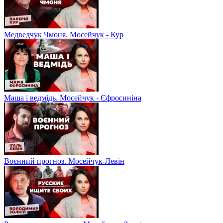
Медведчук Чмоня. Мосейчук - Кур
Маша і ведмідь. Мосейчук - Єфросиніна
Воєнний прогноз. Мосейчук-Левін