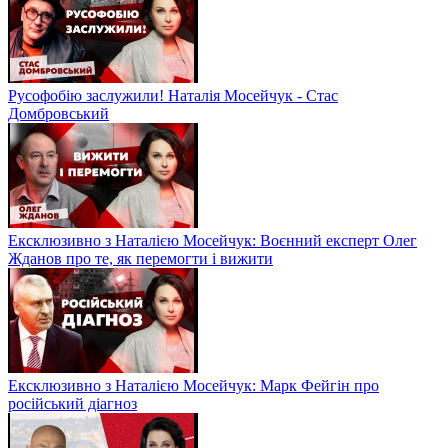
Русофобію заслужили! Наталія Мосейчук - Стас
Домбровський
Ексклюзивно з Наталією Мосейчук: Воєнний експерт Олег
Жданов про те, як перемогти і вижити
Ексклюзивно з Наталією Мосейчук: Марк Фейгін про
російський діагноз