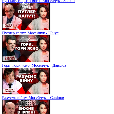
Русские, ищите своих. Мосейчук - Золкін
Путлер капут. Мосейчук - Юнус
Гори, гори ясно. Мосейчук - Данілов
Рахуємо війну. Мосейчук – Савінов