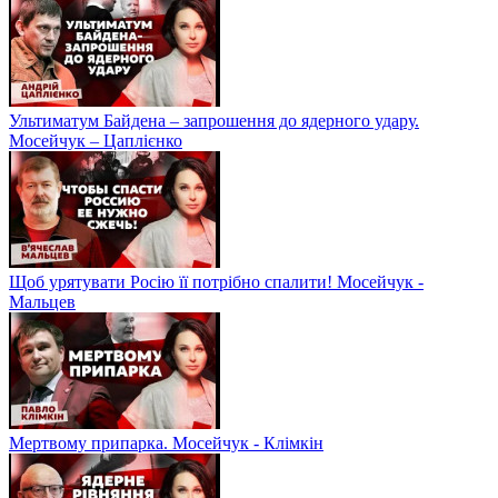
Ультиматум Байдена – запрошення до ядерного удару.
Мосейчук – Цаплієнко
Щоб урятувати Росію її потрібно спалити! Мосейчук -
Мальцев
Мертвому припарка. Мосейчук - Клімкін