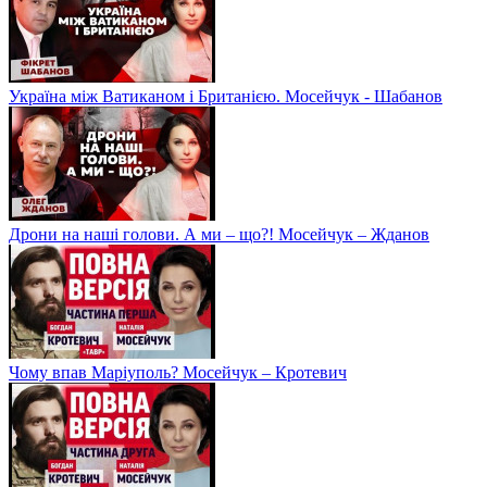
Україна між Ватиканом і Британією. Мосейчук - Шабанов
Дрони на наші голови. А ми – що?! Мосейчук – Жданов
Чому впав Маріуполь? Мосейчук – Кротевич