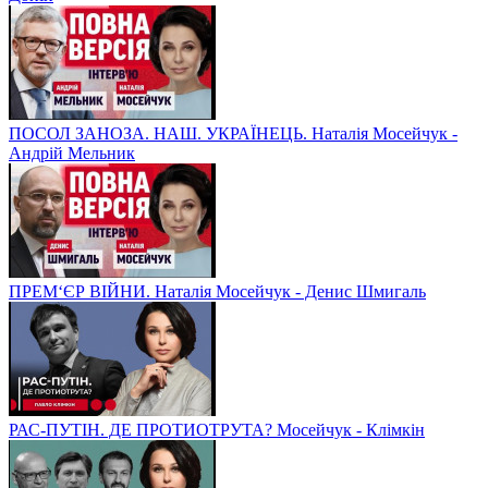
ПОСОЛ ЗАНОЗА. НАШ. УКРАЇНЕЦЬ. Наталія Мосейчук -
Андрій Мельник
ПРЕМ‘ЄР ВІЙНИ. Наталія Мосейчук - Денис Шмигаль
РАС-ПУТІН. ДЕ ПРОТИОТРУТА? Мосейчук - Клімкін