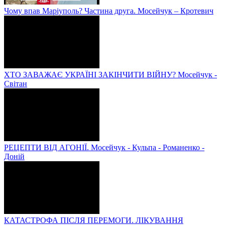
Чому впав Маріуполь? Частина друга. Мосейчук – Кротевич
ХТО ЗАВАЖАЄ УКРАЇНІ ЗАКІНЧИТИ ВІЙНУ? Мосейчук -
Світан
РЕЦЕПТИ ВІД АГОНІЇ. Мосейчук - Кульпа - Романенко -
Доній
КАТАСТРОФА ПІСЛЯ ПЕРЕМОГИ. ЛІКУВАННЯ