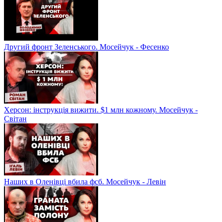
Другий фронт Зеленського. Мосейчук - Фесенко
Херсон: інструкція вижити. $1 млн кожному. Мосейчук -
Світан
Наших в Оленівці вбила фсб. Мосейчук - Левін