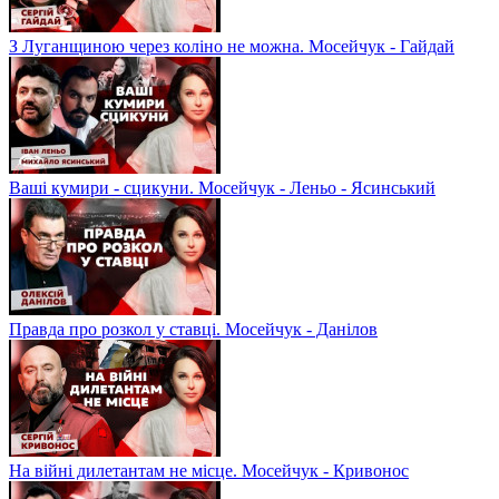
З Луганщиною через коліно не можна. Мосейчук - Гайдай
Ваші кумири - сцикуни. Мосейчук - Леньо - Ясинський
Правда про розкол у ставці. Мосейчук - Данілов
На війні дилетантам не місце. Мосейчук - Кривонос