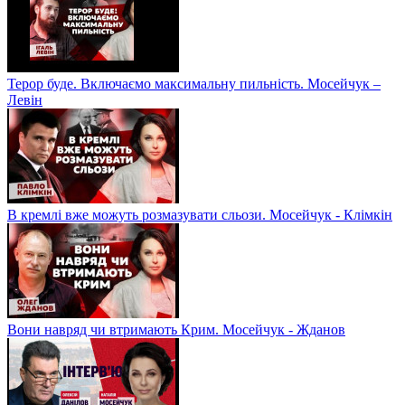
Терор буде. Включаємо максимальну пильність. Мосейчук –
Левін
В кремлі вже можуть розмазувати сльози. Мосейчук - Клімкін
Вони навряд чи втримають Крим. Мосейчук - Жданов