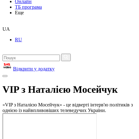
Онлайн
ТБ програма
Еще
UA
RU
Відкрити у додатку
VIP з Наталією Мосейчук
«VIP з Наталією Мосейчук» - це відверті інтерв'ю політиків з
однією із найвпливовіших телеведучих України.