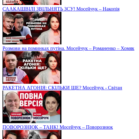
СААКАШВІЛІ ЗВІЛЬНЯТЬ ЗСУ! Мосейчук – Накопія
Розмови на поминках путіна. Мосейчук – Романенко – Хомяк
РАКЕТНА АГОНІЯ: СКІЛЬКИ ЩЕ? Мосейчук - Світан
ПОВОРОЗНЮК – ТАНК! Мосейчук – Поворознюк