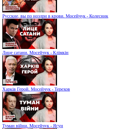
Русские, вы по ноздри в крови. Мосейчук - Колесник
Лице сатани. Мосейчук - Клімкін
Харків Герой. Мосейчук - Терехов
Туман війни. Мосейчук - Ягун