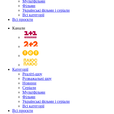
Мультфільми
Фільми
Українські фільми і серіали
Всі категорії
Всі проєкти
Канали
Категорії
Реаліті-шоу
Розважальні шоу
Новини
Серіали
Мультфільми
Фільми
Українські фільми і серіали
Всі категорії
Всі проєкти