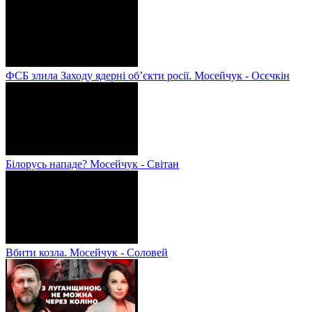
ФСБ злила Заходу ядерні об’єкти росії. Мосейчук - Осєчкін
Білорусь нападе? Мосейчук - Світан
Вбити козла. Мосейчук - Соловей