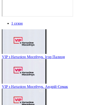
1 сезон
VIP з Наталією Мосейчук. Ігор Палиця
VIP з Наталією Мосейчук. Андрій Єрмак