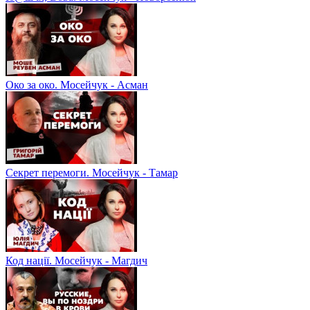
Око за око. Мосейчук - Асман
Секрет перемоги. Мосейчук - Тамар
Код нації. Мосейчук - Магдич