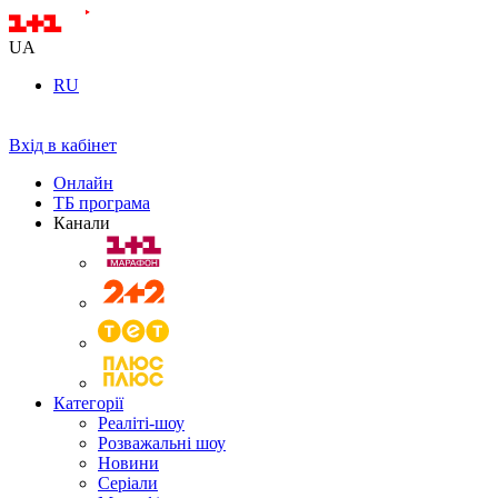
UA
RU
Вхід в кабінет
Онлайн
ТБ програма
Канали
Категорії
Реаліті-шоу
Розважальні шоу
Новини
Серіали