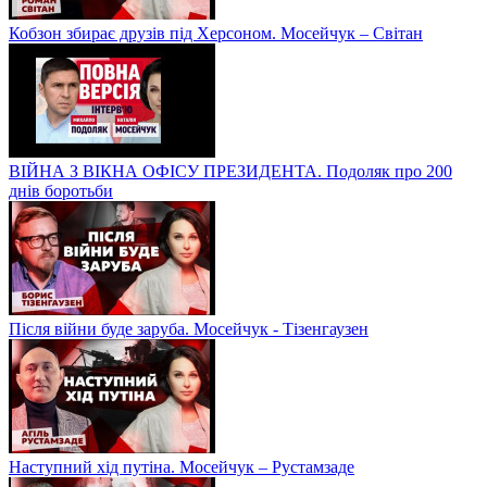
Кобзон збирає друзів під Херсоном. Мосейчук – Світан
ВІЙНА З ВІКНА ОФІСУ ПРЕЗИДЕНТА. Подоляк про 200
днів боротьби
Після війни буде заруба. Мосейчук - Тізенгаузен
Наступний хід путіна. Мосейчук – Рустамзаде