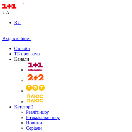
UA
RU
Вхід в кабінет
Онлайн
ТБ програма
Канали
Категорії
Реаліті-шоу
Розважальні шоу
Новини
Серіали