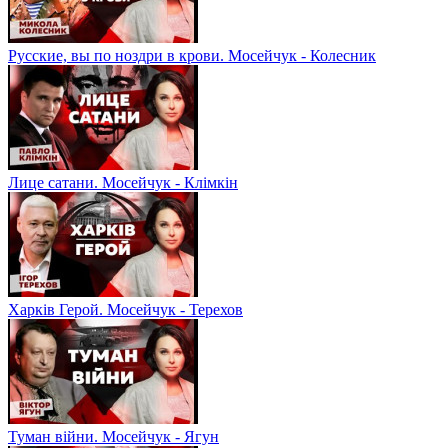
Русские, вы по ноздри в крови. Мосейчук - Колесник
Лице сатани. Мосейчук - Клімкін
Харків Герой. Мосейчук - Терехов
Туман війни. Мосейчук - Ягун