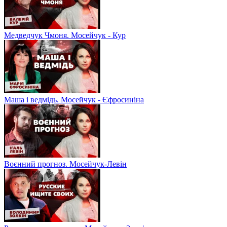
Медведчук Чмоня. Мосейчук - Кур
Маша і ведмідь. Мосейчук - Єфросиніна
Воєнний прогноз. Мосейчук-Левін