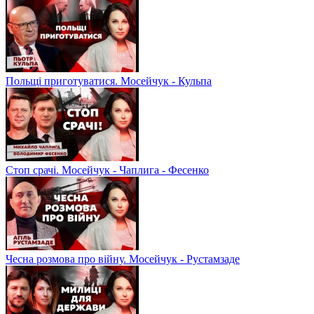
Польщі приготуватися. Мосейчук - Кульпа
Стоп срачі. Мосейчук - Чаплига - Фесенко
Чесна розмова про війну. Мосейчук - Рустамзаде