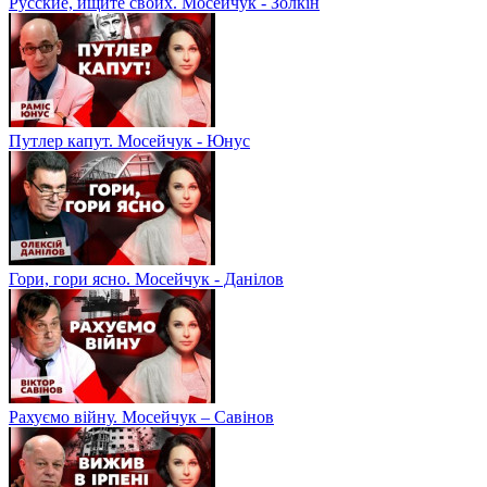
Русские, ищите своих. Мосейчук - Золкін
Путлер капут. Мосейчук - Юнус
Гори, гори ясно. Мосейчук - Данілов
Рахуємо війну. Мосейчук – Савінов