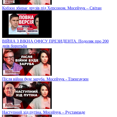
Кобзон збирає друзів під Херсоном. Мосейчук – Світан
ВІЙНА З ВІКНА ОФІСУ ПРЕЗИДЕНТА. Подоляк про 200
днів боротьби
Після війни буде заруба. Мосейчук - Тізенгаузен
Наступний хід путіна. Мосейчук – Рустамзаде