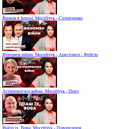
Вижив в Ірпені. Мосейчук - Сотниченко
Феномен війни. Мосейчук - Арестович - Фейгін
Астропрогноз війни. Мосейчук - Перл
Їб@ш їх, Вова. Мосейчук - Поворознюк