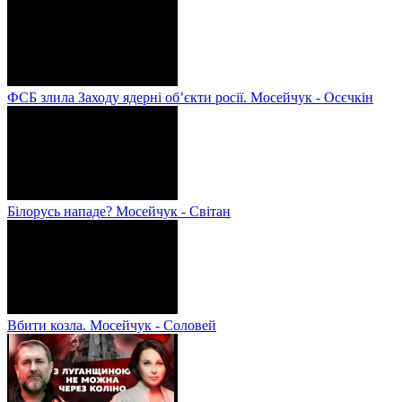
ФСБ злила Заходу ядерні об’єкти росії. Мосейчук - Осєчкін
Білорусь нападе? Мосейчук - Світан
Вбити козла. Мосейчук - Соловей