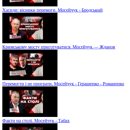
Хасиди: вісники перемоги. Мосейчук - Бродський
Кримському мосту приготуватися. Мосейчук — Жданов
Перемогти і не програти. Мосейчук - Геращенко - Романенко
Факти на столі. Мосейчук - Табах