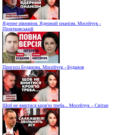
Ядерне рівняння. Ядерний онанізм. Мосейчук -
Піонтковський
Прогноз Буданова. Мосейчук - Буданов
Щоб не вмитися кров'ю треба... Мосейчук – Світан