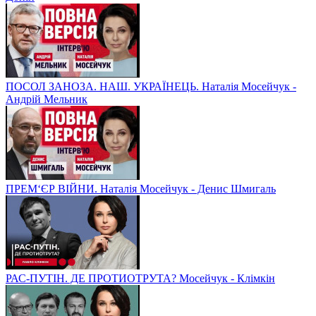
ПОСОЛ ЗАНОЗА. НАШ. УКРАЇНЕЦЬ. Наталія Мосейчук -
Андрій Мельник
ПРЕМ‘ЄР ВІЙНИ. Наталія Мосейчук - Денис Шмигаль
РАС-ПУТІН. ДЕ ПРОТИОТРУТА? Мосейчук - Клімкін