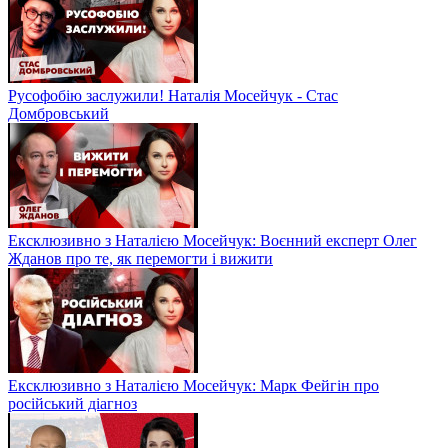
Русофобію заслужили! Наталія Мосейчук - Стас
Домбровський
Ексклюзивно з Наталією Мосейчук: Воєнний експерт Олег
Жданов про те, як перемогти і вижити
Ексклюзивно з Наталією Мосейчук: Марк Фейгін про
російський діагноз