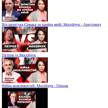
Від шпигуна Єрмака до країни мрій. Мосейчук - Арестович
Петров vs Мосейчук
Війна можливостей. Мосейчук - Грицак