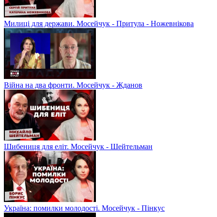
Милиці для держави. Мосейчук - Притула - Ножевнікова
Війна на два фронти. Мосейчук - Жданов
Шибениця для еліт. Мосейчук - Шейтельман
Україна: помилки молодості. Мосейчук - Пінкус