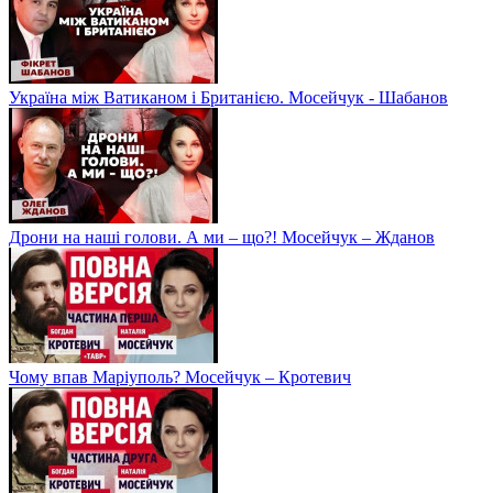
Україна між Ватиканом і Британією. Мосейчук - Шабанов
Дрони на наші голови. А ми – що?! Мосейчук – Жданов
Чому впав Маріуполь? Мосейчук – Кротевич