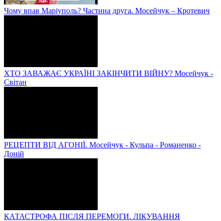
Чому впав Маріуполь? Частина друга. Мосейчук – Кротевич
ХТО ЗАВАЖАЄ УКРАЇНІ ЗАКІНЧИТИ ВІЙНУ? Мосейчук -
Світан
РЕЦЕПТИ ВІД АГОНІЇ. Мосейчук - Кульпа - Романенко -
Доній
КАТАСТРОФА ПІСЛЯ ПЕРЕМОГИ. ЛІКУВАННЯ