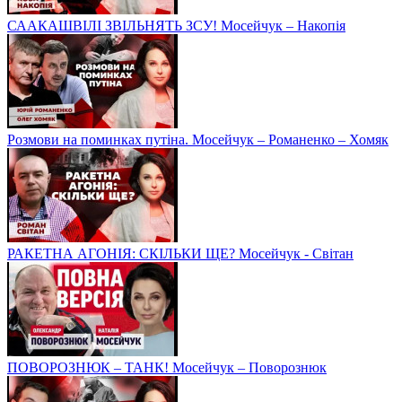
СААКАШВІЛІ ЗВІЛЬНЯТЬ ЗСУ! Мосейчук – Накопія
Розмови на поминках путіна. Мосейчук – Романенко – Хомяк
РАКЕТНА АГОНІЯ: СКІЛЬКИ ЩЕ? Мосейчук - Світан
ПОВОРОЗНЮК – ТАНК! Мосейчук – Поворознюк