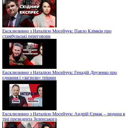
Ексклюзивно з Наталією Мосейчук: Павло Клімкін про
стамбульські переговори
Ексклюзивно з Наталією Мосейчук: Генадій Друзенко про
єднання і «загрози» тріщин
Ексклюзивно з Наталією Мосейчук: Андрій Єрмак – людина в
тіні президента Зеленського