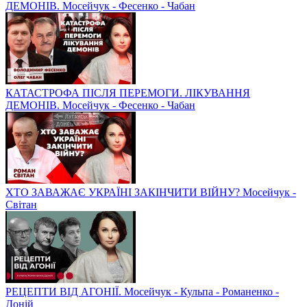
ДЕМОНІВ. Мосейчук - Фесенко - Чабан
КАТАСТРОФА ПІСЛЯ ПЕРЕМОГИ. ЛІКУВАННЯ
ДЕМОНІВ. Мосейчук - Фесенко - Чабан
ХТО ЗАВАЖАЄ УКРАЇНІ ЗАКІНЧИТИ ВІЙНУ? Мосейчук -
Світан
РЕЦЕПТИ ВІД АГОНІЇ. Мосейчук - Кульпа - Романенко -
Доній