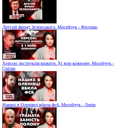
Другий фронт Зеленського. Мосейчук - Фесенко
Херсон: інструкція вижити. $1 млн кожному. Мосейчук -
Світан
Наших в Оленівці вбила фсб. Мосейчук - Левін