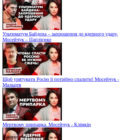
Ультиматум Байдена – запрошення до ядерного удару.
Мосейчук – Цаплієнко
Щоб урятувати Росію її потрібно спалити! Мосейчук -
Мальцев
Мертвому припарка. Мосейчук - Клімкін