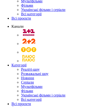
Мультфільми
Фільми
Українські фільми і серіали
Всі категорії
Всі проєкти
Канали
Категорії
Реаліті-шоу
Розважальні шоу
Новини
Серіали
Мультфільми
Фільми
Українські фільми і серіали
Всі категорії
Всі проєкти