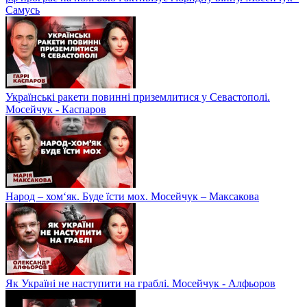
Самусь
Українські ракети повинні приземлитися у Севастополі.
Мосейчук - Каспаров
Народ – хом‘як. Буде їсти мох. Мосейчук – Максакова
Як Україні не наступити на граблі. Мосейчук - Алфьоров