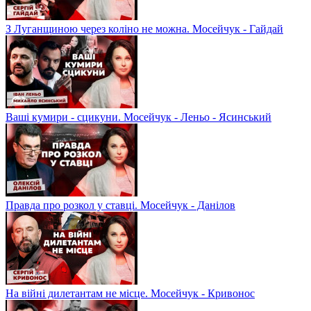
З Луганщиною через коліно не можна. Мосейчук - Гайдай
Ваші кумири - сцикуни. Мосейчук - Леньо - Ясинський
Правда про розкол у ставці. Мосейчук - Данілов
На війні дилетантам не місце. Мосейчук - Кривонос