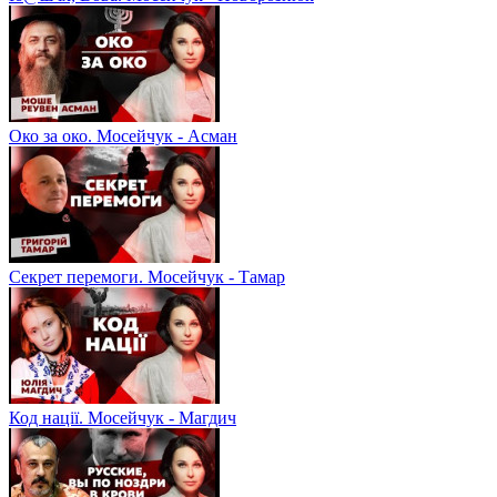
Око за око. Мосейчук - Асман
Секрет перемоги. Мосейчук - Тамар
Код нації. Мосейчук - Магдич