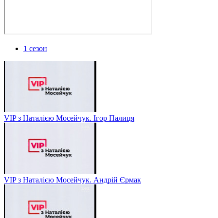
1 сезон
VIP з Наталією Мосейчук. Ігор Палиця
VIP з Наталією Мосейчук. Андрій Єрмак