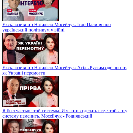
Ексклюзивно з Наталією Мосейчук: Ігор Палиця про
український політикум у війні
Ексклюзивно з Наталією Мосейчук: Агіль Рустамзаде про те,
як Україні перемогти
Я был частью этой системы. И я готов сделать все, чтобы эту
систему изменить. Мосейчук - Роднянський