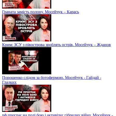
Граната замість полону. Мосейчук – Карась
Крим: ЗСУ з півострова зроблять острів. Мосейчук – Жданов
Порошенко слідом за ботофермою. Мосейчук - Гайдай -
Гладких
рф програє на полі бою і активізує гібридну війну. Мосейчук -