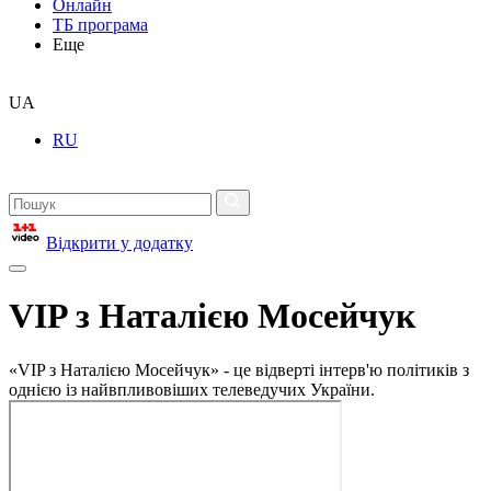
Онлайн
ТБ програма
Еще
UA
RU
Відкрити у додатку
VIP з Наталією Мосейчук
«VIP з Наталією Мосейчук» - це відверті інтерв'ю політиків з
однією із найвпливовіших телеведучих України.