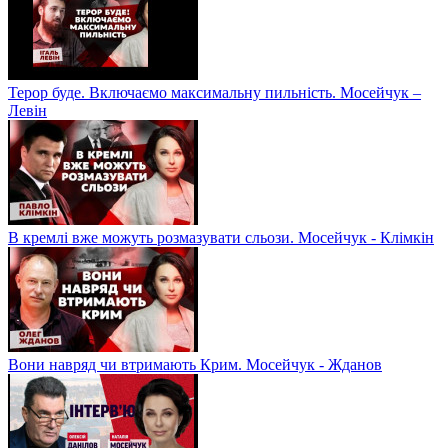
Терор буде. Включаємо максимальну пильність. Мосейчук –
Левін
В кремлі вже можуть розмазувати сльози. Мосейчук - Клімкін
Вони навряд чи втримають Крим. Мосейчук - Жданов