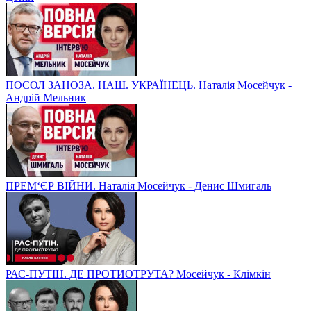
ПОСОЛ ЗАНОЗА. НАШ. УКРАЇНЕЦЬ. Наталія Мосейчук -
Андрій Мельник
ПРЕМ‘ЄР ВІЙНИ. Наталія Мосейчук - Денис Шмигаль
РАС-ПУТІН. ДЕ ПРОТИОТРУТА? Мосейчук - Клімкін