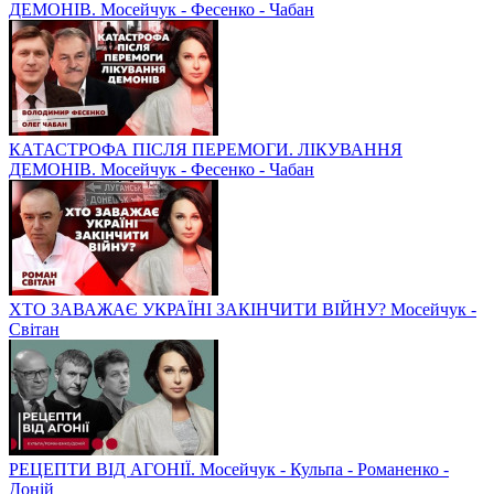
ДЕМОНІВ. Мосейчук - Фесенко - Чабан
КАТАСТРОФА ПІСЛЯ ПЕРЕМОГИ. ЛІКУВАННЯ
ДЕМОНІВ. Мосейчук - Фесенко - Чабан
ХТО ЗАВАЖАЄ УКРАЇНІ ЗАКІНЧИТИ ВІЙНУ? Мосейчук -
Світан
РЕЦЕПТИ ВІД АГОНІЇ. Мосейчук - Кульпа - Романенко -
Доній