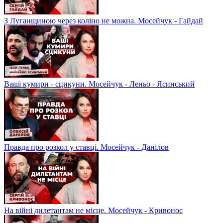
З Луганщиною через коліно не можна. Мосейчук - Гайдай
Ваші кумири - сцикуни. Мосейчук - Леньо - Ясинський
Правда про розкол у ставці. Мосейчук - Данілов
На війні дилетантам не місце. Мосейчук - Кривонос