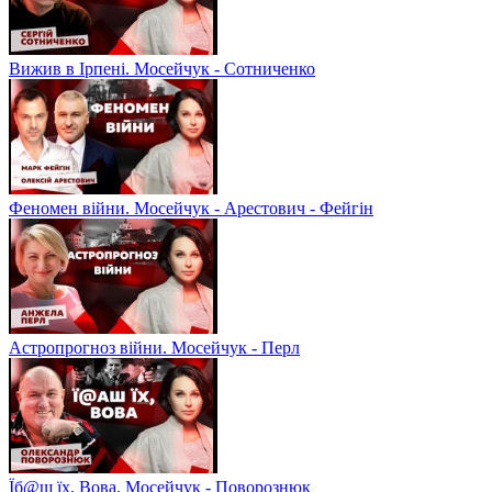
Вижив в Ірпені. Мосейчук - Сотниченко
Феномен війни. Мосейчук - Арестович - Фейгін
Астропрогноз війни. Мосейчук - Перл
Їб@ш їх, Вова. Мосейчук - Поворознюк