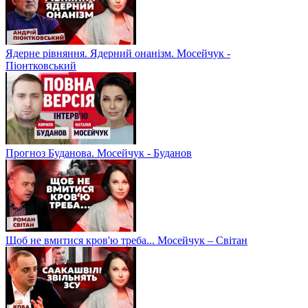
Ядерне рівняння. Ядерний онанізм. Мосейчук -
Піонтковський
Прогноз Буданова. Мосейчук - Буданов
Щоб не вмитися кров'ю треба... Мосейчук – Світан