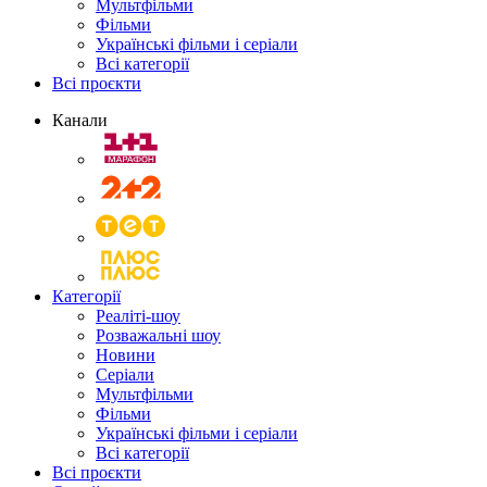
Мультфільми
Фільми
Українські фільми і серіали
Всі категорії
Всі проєкти
Канали
Категорії
Реаліті-шоу
Розважальні шоу
Новини
Серіали
Мультфільми
Фільми
Українські фільми і серіали
Всі категорії
Всі проєкти