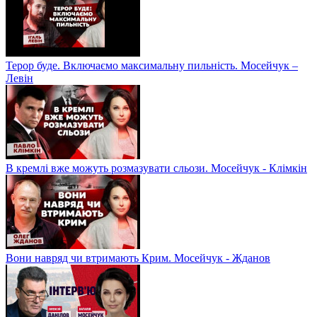
Терор буде. Включаємо максимальну пильність. Мосейчук –
Левін
В кремлі вже можуть розмазувати сльози. Мосейчук - Клімкін
Вони навряд чи втримають Крим. Мосейчук - Жданов