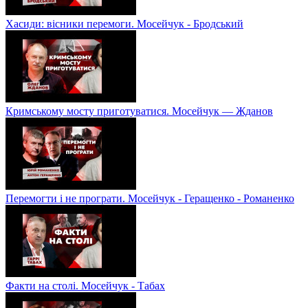
Хасиди: вісники перемоги. Мосейчук - Бродський
Кримському мосту приготуватися. Мосейчук — Жданов
Перемогти і не програти. Мосейчук - Геращенко - Романенко
Факти на столі. Мосейчук - Табах