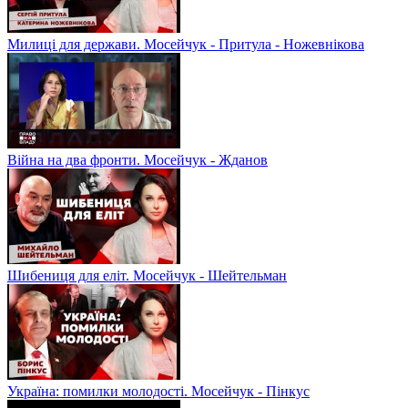
Милиці для держави. Мосейчук - Притула - Ножевнікова
Війна на два фронти. Мосейчук - Жданов
Шибениця для еліт. Мосейчук - Шейтельман
Україна: помилки молодості. Мосейчук - Пінкус