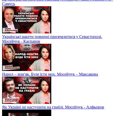
Самусь
Українські ракети повинні приземлитися у Севастополі.
Мосейчук - Каспаров
Народ – хом‘як. Буде їсти мох. Мосейчук – Максакова
Як Україні не наступити на граблі. Мосейчук - Алфьоров