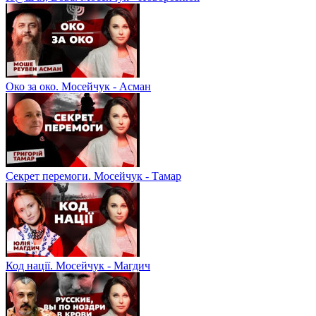
Око за око. Мосейчук - Асман
Секрет перемоги. Мосейчук - Тамар
Код нації. Мосейчук - Магдич