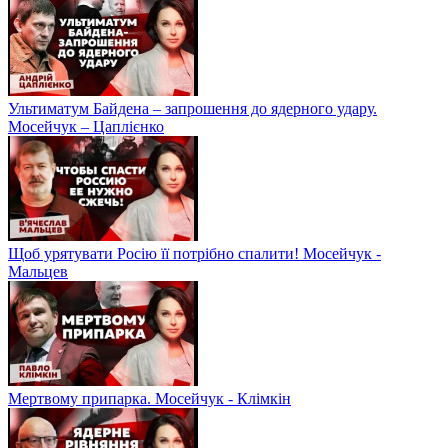
Ультиматум Байдена – запрошення до ядерного удару.
Мосейчук – Цаплієнко
Щоб урятувати Росію її потрібно спалити! Мосейчук -
Мальцев
Мертвому припарка. Мосейчук - Клімкін