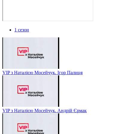
1 сезон
VIP з Наталією Мосейчук. Ігор Палиця
VIP з Наталією Мосейчук. Андрій Єрмак