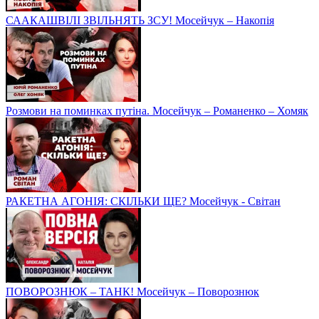
СААКАШВІЛІ ЗВІЛЬНЯТЬ ЗСУ! Мосейчук – Накопія
Розмови на поминках путіна. Мосейчук – Романенко – Хомяк
РАКЕТНА АГОНІЯ: СКІЛЬКИ ЩЕ? Мосейчук - Світан
ПОВОРОЗНЮК – ТАНК! Мосейчук – Поворознюк