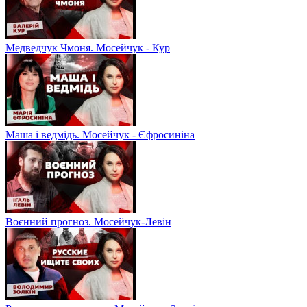
Медведчук Чмоня. Мосейчук - Кур
Маша і ведмідь. Мосейчук - Єфросиніна
Воєнний прогноз. Мосейчук-Левін