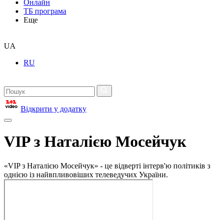
Онлайн
ТБ програма
Еще
UA
RU
Відкрити у додатку
VIP з Наталією Мосейчук
«VIP з Наталією Мосейчук» - це відверті інтерв'ю політиків з
однією із найвпливовіших телеведучих України.