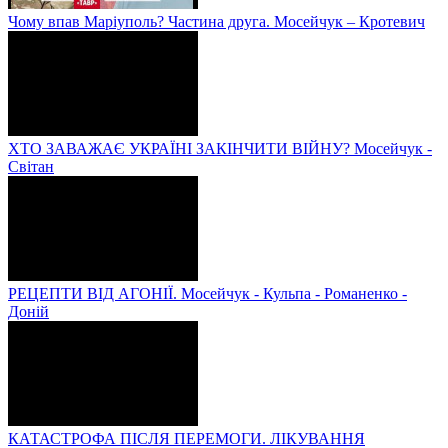
Чому впав Маріуполь? Частина друга. Мосейчук – Кротевич
ХТО ЗАВАЖАЄ УКРАЇНІ ЗАКІНЧИТИ ВІЙНУ? Мосейчук -
Світан
РЕЦЕПТИ ВІД АГОНІЇ. Мосейчук - Кульпа - Романенко -
Доній
КАТАСТРОФА ПІСЛЯ ПЕРЕМОГИ. ЛІКУВАННЯ