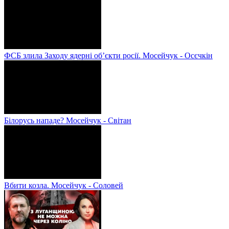
ФСБ злила Заходу ядерні об’єкти росії. Мосейчук - Осєчкін
Білорусь нападе? Мосейчук - Світан
Вбити козла. Мосейчук - Соловей