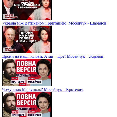
Україна між Ватиканом і Британією. Мосейчук - Шабанов
Дрони на наші голови. А ми – що?! Мосейчук – Жданов
Чому впав Маріуполь? Мосейчук – Кротевич