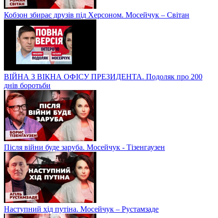
Кобзон збирає друзів під Херсоном. Мосейчук – Світан
ВІЙНА З ВІКНА ОФІСУ ПРЕЗИДЕНТА. Подоляк про 200
днів боротьби
Після війни буде заруба. Мосейчук - Тізенгаузен
Наступний хід путіна. Мосейчук – Рустамзаде