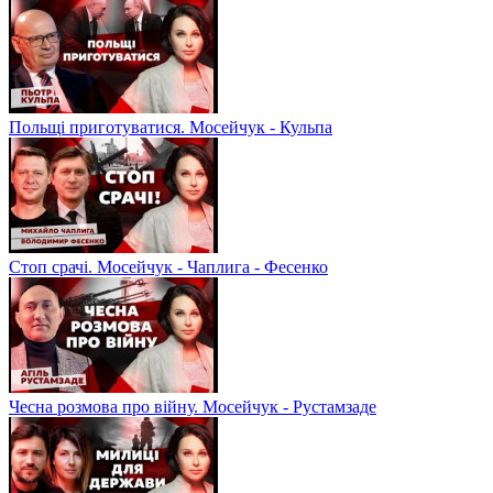
Польщі приготуватися. Мосейчук - Кульпа
Стоп срачі. Мосейчук - Чаплига - Фесенко
Чесна розмова про війну. Мосейчук - Рустамзаде