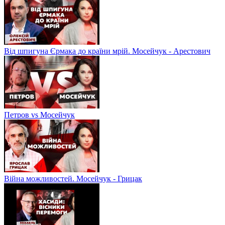
Від шпигуна Єрмака до країни мрій. Мосейчук - Арестович
Петров vs Мосейчук
Війна можливостей. Мосейчук - Грицак