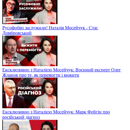
Русофобію заслужили! Наталія Мосейчук - Стас
Домбровський
Ексклюзивно з Наталією Мосейчук: Воєнний експерт Олег
Жданов про те, як перемогти і вижити
Ексклюзивно з Наталією Мосейчук: Марк Фейгін про
російський діагноз