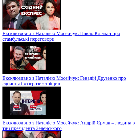
Ексклюзивно з Наталією Мосейчук: Павло Клімкін про
стамбульські переговори
Ексклюзивно з Наталією Мосейчук: Генадій Друзенко про
єднання і «загрози» тріщин
Ексклюзивно з Наталією Мосейчук: Андрій Єрмак – людина в
тіні президента Зеленського