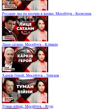
Русские, вы по ноздри в крови. Мосейчук - Колесник
Лице сатани. Мосейчук - Клімкін
Харків Герой. Мосейчук - Терехов
Туман війни. Мосейчук - Ягун