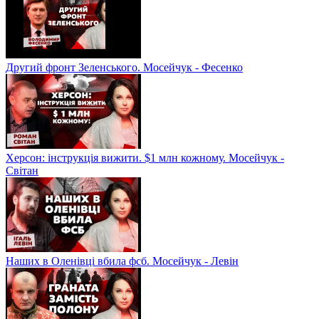
Другий фронт Зеленського. Мосейчук - Фесенко
Херсон: інструкція вижити. $1 млн кожному. Мосейчук -
Світан
Наших в Оленівці вбила фсб. Мосейчук - Левін