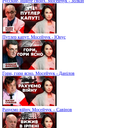
Русские, ищите своих. Мосейчук - Золкін
Путлер капут. Мосейчук - Юнус
Гори, гори ясно. Мосейчук - Данілов
Рахуємо війну. Мосейчук – Савінов