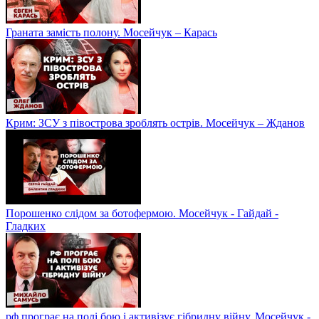
Граната замість полону. Мосейчук – Карась
Крим: ЗСУ з півострова зроблять острів. Мосейчук – Жданов
Порошенко слідом за ботофермою. Мосейчук - Гайдай -
Гладких
рф програє на полі бою і активізує гібридну війну. Мосейчук -