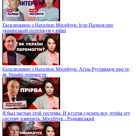
Ексклюзивно з Наталією Мосейчук: Ігор Палиця про
український політикум у війні
Ексклюзивно з Наталією Мосейчук: Агіль Рустамзаде про те,
як Україні перемогти
Я был частью этой системы. И я готов сделать все, чтобы эту
систему изменить. Мосейчук - Роднянський