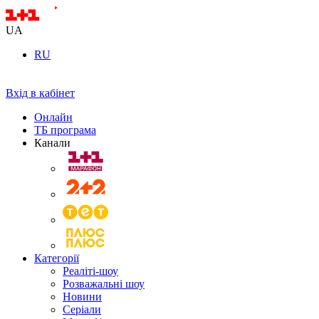
UA
RU
Вхід в кабінет
Онлайн
ТБ програма
Канали
Категорії
Реаліті-шоу
Розважальні шоу
Новини
Серіали