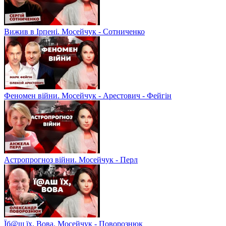
Вижив в Ірпені. Мосейчук - Сотниченко
Феномен війни. Мосейчук - Арестович - Фейгін
Астропрогноз війни. Мосейчук - Перл
Їб@ш їх, Вова. Мосейчук - Поворознюк