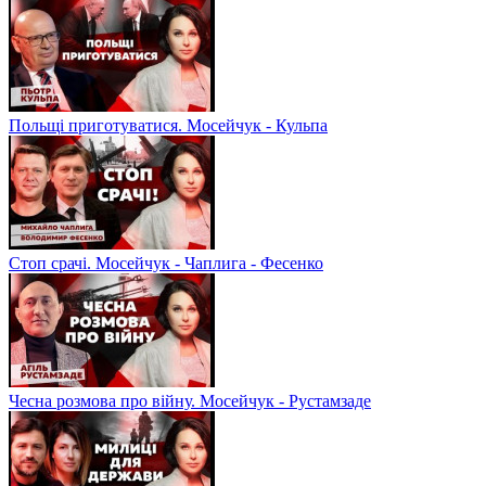
Польщі приготуватися. Мосейчук - Кульпа
Стоп срачі. Мосейчук - Чаплига - Фесенко
Чесна розмова про війну. Мосейчук - Рустамзаде