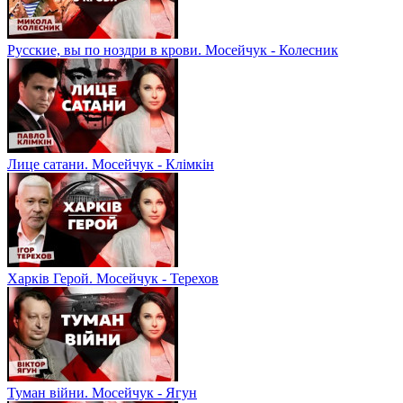
Русские, вы по ноздри в крови. Мосейчук - Колесник
Лице сатани. Мосейчук - Клімкін
Харків Герой. Мосейчук - Терехов
Туман війни. Мосейчук - Ягун