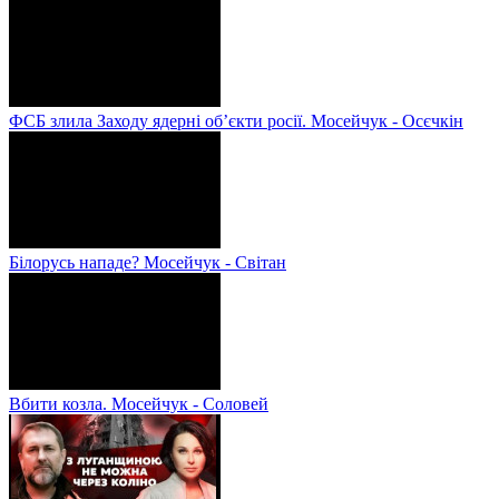
ФСБ злила Заходу ядерні об’єкти росії. Мосейчук - Осєчкін
Білорусь нападе? Мосейчук - Світан
Вбити козла. Мосейчук - Соловей