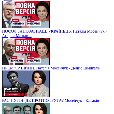
ПОСОЛ ЗАНОЗА. НАШ. УКРАЇНЕЦЬ. Наталія Мосейчук -
Андрій Мельник
ПРЕМ‘ЄР ВІЙНИ. Наталія Мосейчук - Денис Шмигаль
РАС-ПУТІН. ДЕ ПРОТИОТРУТА? Мосейчук - Клімкін