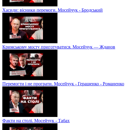
Хасиди: вісники перемоги. Мосейчук - Бродський
Кримському мосту приготуватися. Мосейчук — Жданов
Перемогти і не програти. Мосейчук - Геращенко - Романенко
Факти на столі. Мосейчук - Табах