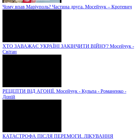
Чому впав Маріуполь? Частина друга. Мосейчук – Кротевич
ХТО ЗАВАЖАЄ УКРАЇНІ ЗАКІНЧИТИ ВІЙНУ? Мосейчук -
Світан
РЕЦЕПТИ ВІД АГОНІЇ. Мосейчук - Кульпа - Романенко -
Доній
КАТАСТРОФА ПІСЛЯ ПЕРЕМОГИ. ЛІКУВАННЯ