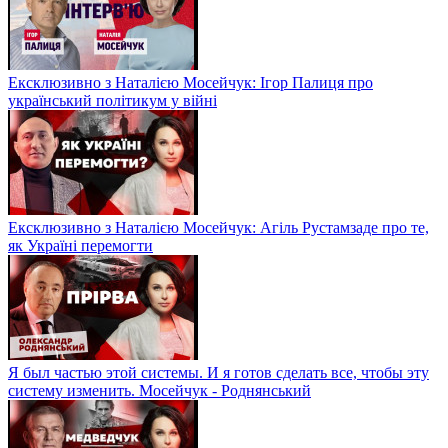
Ексклюзивно з Наталією Мосейчук: Ігор Палиця про
український політикум у війні
Ексклюзивно з Наталією Мосейчук: Агіль Рустамзаде про те,
як Україні перемогти
Я был частью этой системы. И я готов сделать все, чтобы эту
систему изменить. Мосейчук - Роднянський