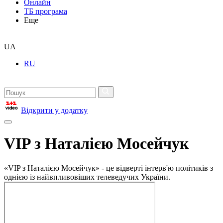
Онлайн
ТБ програма
Еще
UA
RU
Відкрити у додатку
VIP з Наталією Мосейчук
«VIP з Наталією Мосейчук» - це відверті інтерв'ю політиків з
однією із найвпливовіших телеведучих України.