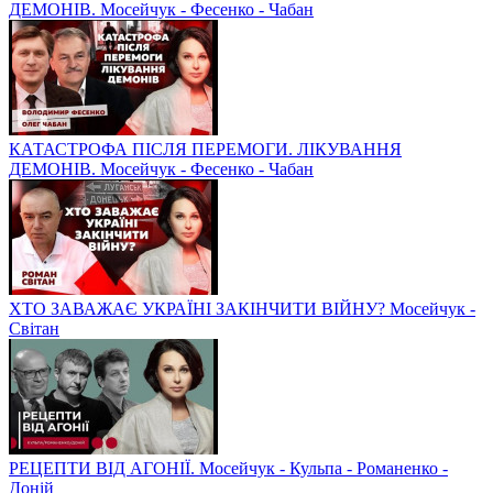
ДЕМОНІВ. Мосейчук - Фесенко - Чабан
КАТАСТРОФА ПІСЛЯ ПЕРЕМОГИ. ЛІКУВАННЯ
ДЕМОНІВ. Мосейчук - Фесенко - Чабан
ХТО ЗАВАЖАЄ УКРАЇНІ ЗАКІНЧИТИ ВІЙНУ? Мосейчук -
Світан
РЕЦЕПТИ ВІД АГОНІЇ. Мосейчук - Кульпа - Романенко -
Доній