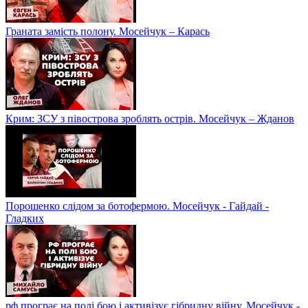
Граната замість полону. Мосейчук – Карась
Крим: ЗСУ з півострова зроблять острів. Мосейчук – Жданов
Порошенко слідом за ботофермою. Мосейчук - Гайдай -
Гладких
рф програє на полі бою і активізує гібридну війну. Мосейчук -