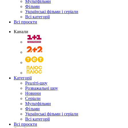
Мультфільми
Фільми
Українські фільми і серіали
Всі категорії
Всі проєкти
Канали
Категорії
Реаліті-шоу
Розважальні шоу
Новини
Серіали
Мультфільми
Фільми
Українські фільми і серіали
Всі категорії
Всі проєкти