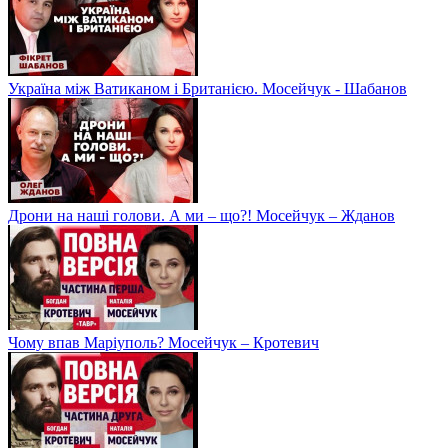
Україна між Ватиканом і Британією. Мосейчук - Шабанов
Дрони на наші голови. А ми – що?! Мосейчук – Жданов
Чому впав Маріуполь? Мосейчук – Кротевич