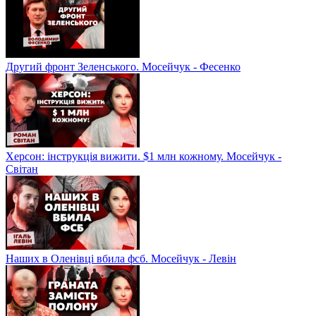
Другий фронт Зеленського. Мосейчук - Фесенко
Херсон: інструкція вижити. $1 млн кожному. Мосейчук -
Світан
Наших в Оленівці вбила фсб. Мосейчук - Левін