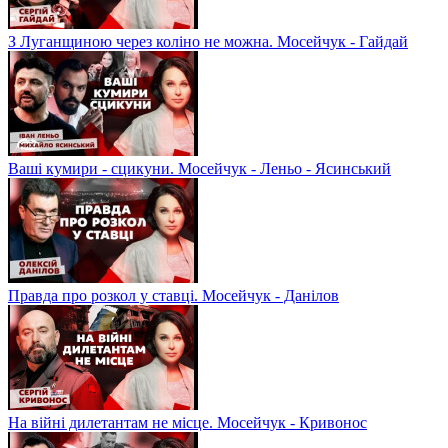
З Луганщиною через коліно не можна. Мосейчук - Гайдай
Ваші кумири - сцикуни. Мосейчук - Леньо - Ясинський
Правда про розкол у ставці. Мосейчук - Данілов
На війні дилетантам не місце. Мосейчук - Кривонос