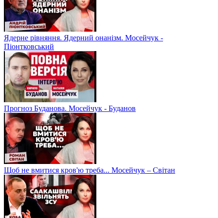
Ядерне рівняння. Ядерний онанізм. Мосейчук -
Піонтковський
Прогноз Буданова. Мосейчук - Буданов
Щоб не вмитися кров'ю треба... Мосейчук – Світан