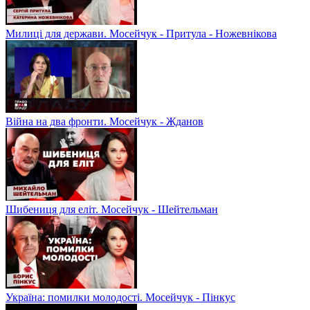
Милиці для держави. Мосейчук - Притула - Ножевнікова
Війна на два фронти. Мосейчук - Жданов
Шибениця для еліт. Мосейчук - Шейтельман
Україна: помилки молодості. Мосейчук - Пінкус