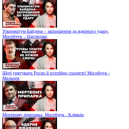
Ультиматум Байдена – запрошення до ядерного удару.
Мосейчук – Цаплієнко
Щоб урятувати Росію її потрібно спалити! Мосейчук -
Мальцев
Мертвому припарка. Мосейчук - Клімкін