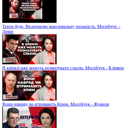
Терор буде. Включаємо максимальну пильність. Мосейчук –
Левін
В кремлі вже можуть розмазувати сльози. Мосейчук - Клімкін
Вони навряд чи втримають Крим. Мосейчук - Жданов