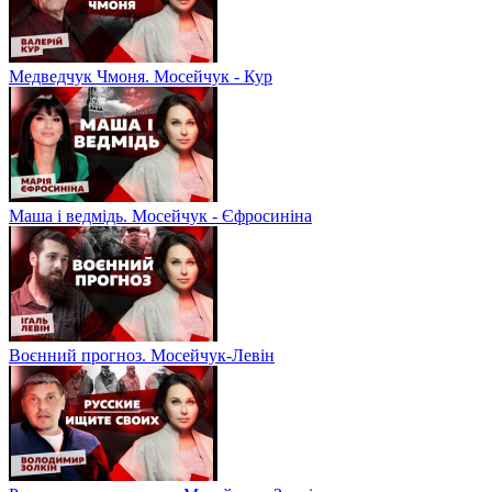
Медведчук Чмоня. Мосейчук - Кур
Маша і ведмідь. Мосейчук - Єфросиніна
Воєнний прогноз. Мосейчук-Левін