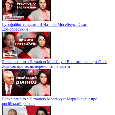
Русофобію заслужили! Наталія Мосейчук - Стас
Домбровський
Ексклюзивно з Наталією Мосейчук: Воєнний експерт Олег
Жданов про те, як перемогти і вижити
Ексклюзивно з Наталією Мосейчук: Марк Фейгін про
російський діагноз