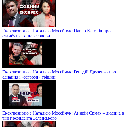
Ексклюзивно з Наталією Мосейчук: Павло Клімкін про
стамбульські переговори
Ексклюзивно з Наталією Мосейчук: Генадій Друзенко про
єднання і «загрози» тріщин
Ексклюзивно з Наталією Мосейчук: Андрій Єрмак – людина в
тіні президента Зеленського