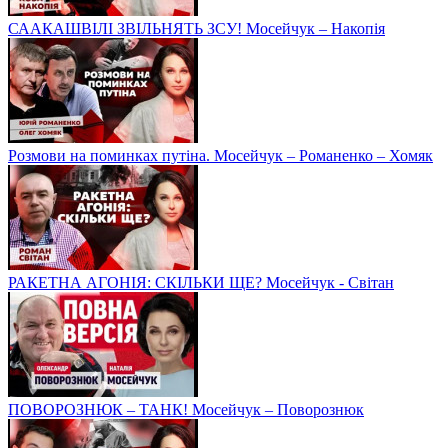
СААКАШВІЛІ ЗВІЛЬНЯТЬ ЗСУ! Мосейчук – Накопія
Розмови на поминках путіна. Мосейчук – Романенко – Хомяк
РАКЕТНА АГОНІЯ: СКІЛЬКИ ЩЕ? Мосейчук - Світан
ПОВОРОЗНЮК – ТАНК! Мосейчук – Поворознюк