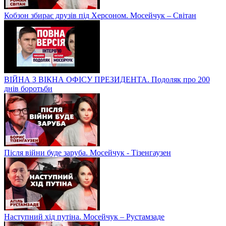
Кобзон збирає друзів під Херсоном. Мосейчук – Світан
ВІЙНА З ВІКНА ОФІСУ ПРЕЗИДЕНТА. Подоляк про 200
днів боротьби
Після війни буде заруба. Мосейчук - Тізенгаузен
Наступний хід путіна. Мосейчук – Рустамзаде