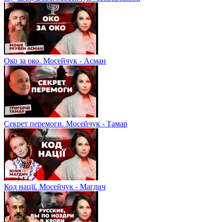
Око за око. Мосейчук - Асман
Секрет перемоги. Мосейчук - Тамар
Код нації. Мосейчук - Магдич