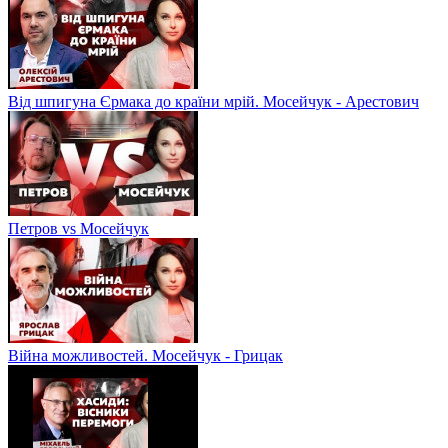
Від шпигуна Єрмака до країни мрій. Мосейчук - Арестович
Петров vs Мосейчук
Війна можливостей. Мосейчук - Грицак