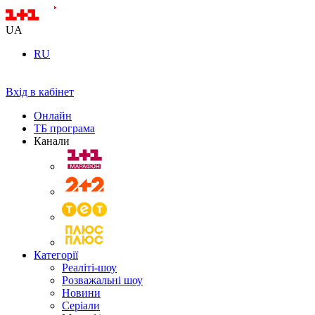
UA
RU
Вхід в кабінет
Онлайн
ТБ програма
Канали
Категорії
Реаліті-шоу
Розважальні шоу
Новини
Серіали