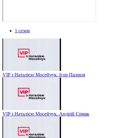
1 сезон
VIP з Наталією Мосейчук. Ігор Палиця
VIP з Наталією Мосейчук. Андрій Єрмак