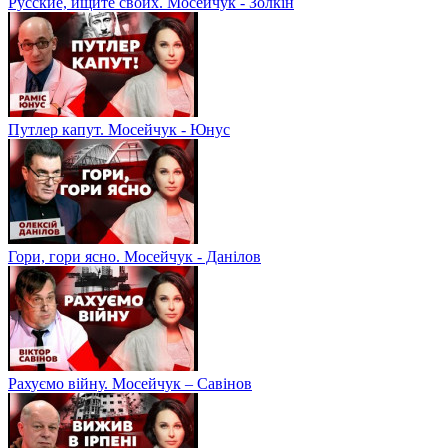
Русские, ищите своих. Мосейчук - Золкін
Путлер капут. Мосейчук - Юнус
Гори, гори ясно. Мосейчук - Данілов
Рахуємо війну. Мосейчук – Савінов