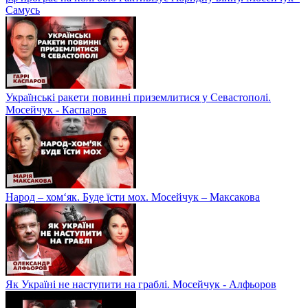
Самусь
Українські ракети повинні приземлитися у Севастополі.
Мосейчук - Каспаров
Народ – хом‘як. Буде їсти мох. Мосейчук – Максакова
Як Україні не наступити на граблі. Мосейчук - Алфьоров