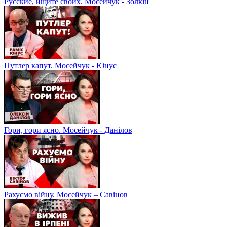
Русские, ищите своих. Мосейчук - Золкін
Путлер капут. Мосейчук - Юнус
Гори, гори ясно. Мосейчук - Данілов
Рахуємо війну. Мосейчук – Савінов