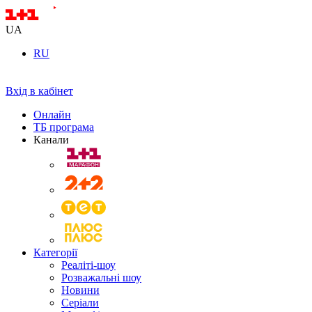
UA
RU
Вхід в кабінет
Онлайн
ТБ програма
Канали
Категорії
Реаліті-шоу
Розважальні шоу
Новини
Серіали