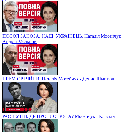
ПОСОЛ ЗАНОЗА. НАШ. УКРАЇНЕЦЬ. Наталія Мосейчук -
Андрій Мельник
ПРЕМ‘ЄР ВІЙНИ. Наталія Мосейчук - Денис Шмигаль
РАС-ПУТІН. ДЕ ПРОТИОТРУТА? Мосейчук - Клімкін