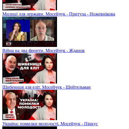
Милиці для держави. Мосейчук - Притула - Ножевнікова
Війна на два фронти. Мосейчук - Жданов
Шибениця для еліт. Мосейчук - Шейтельман
Україна: помилки молодості. Мосейчук - Пінкус