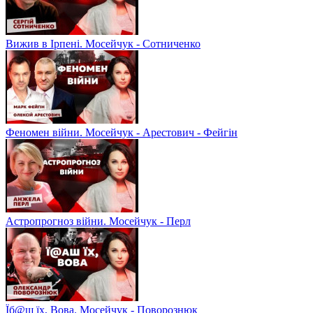
Вижив в Ірпені. Мосейчук - Сотниченко
Феномен війни. Мосейчук - Арестович - Фейгін
Астропрогноз війни. Мосейчук - Перл
Їб@ш їх, Вова. Мосейчук - Поворознюк