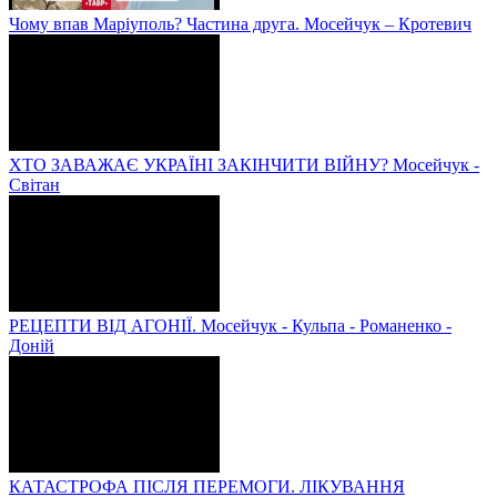
Чому впав Маріуполь? Частина друга. Мосейчук – Кротевич
ХТО ЗАВАЖАЄ УКРАЇНІ ЗАКІНЧИТИ ВІЙНУ? Мосейчук -
Світан
РЕЦЕПТИ ВІД АГОНІЇ. Мосейчук - Кульпа - Романенко -
Доній
КАТАСТРОФА ПІСЛЯ ПЕРЕМОГИ. ЛІКУВАННЯ