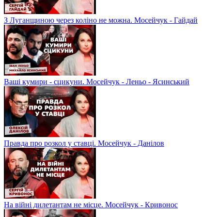
З Луганщиною через коліно не можна. Мосейчук - Гайдай
Ваші кумири - сцикуни. Мосейчук - Леньо - Ясинський
Правда про розкол у ставці. Мосейчук - Данілов
На війні дилетантам не місце. Мосейчук - Кривонос