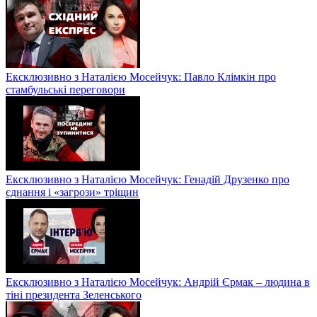
Ексклюзивно з Наталією Мосейчук: Павло Клімкін про
стамбульські переговори
Ексклюзивно з Наталією Мосейчук: Генадій Друзенко про
єднання і «загрози» тріщин
Ексклюзивно з Наталією Мосейчук: Андрій Єрмак – людина в
тіні президента Зеленського