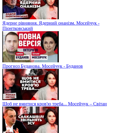
Ядерне рівняння. Ядерний онанізм. Мосейчук -
Піонтковський
Прогноз Буданова. Мосейчук - Буданов
Щоб не вмитися кров'ю треба... Мосейчук – Світан