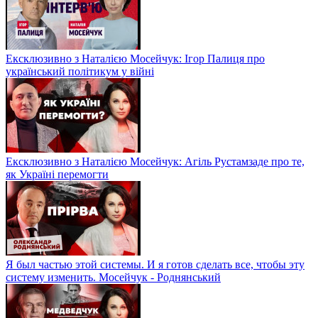
Ексклюзивно з Наталією Мосейчук: Ігор Палиця про
український політикум у війні
Ексклюзивно з Наталією Мосейчук: Агіль Рустамзаде про те,
як Україні перемогти
Я был частью этой системы. И я готов сделать все, чтобы эту
систему изменить. Мосейчук - Роднянський