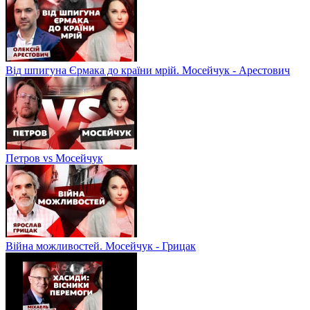
Від шпигуна Єрмака до країни мрій. Мосейчук - Арестович
Петров vs Мосейчук
Війна можливостей. Мосейчук - Грицак