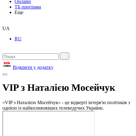
Онлайн
ТБ програма
Еще
UA
RU
Відкрити у додатку
VIP з Наталією Мосейчук
«VIP з Наталією Мосейчук» - це відверті інтерв'ю політиків з
однією із найвпливовіших телеведучих України.