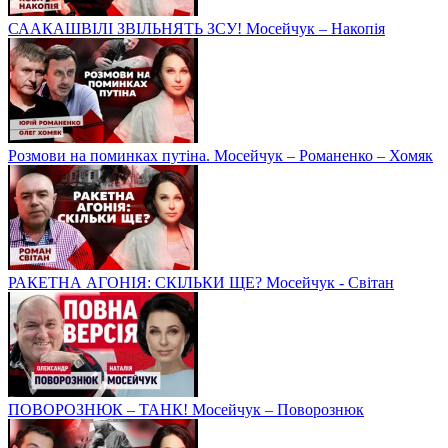
СААКАШВІЛІ ЗВІЛЬНЯТЬ ЗСУ! Мосейчук – Накопія
Розмови на поминках путіна. Мосейчук – Романенко – Хомяк
РАКЕТНА АГОНІЯ: СКІЛЬКИ ЩЕ? Мосейчук - Світан
ПОВОРОЗНЮК – ТАНК! Мосейчук – Поворознюк