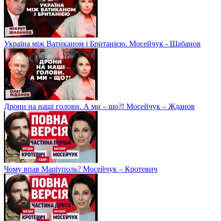
Україна між Ватиканом і Британією. Мосейчук - Шабанов
Дрони на наші голови. А ми – що?! Мосейчук – Жданов
Чому впав Маріуполь? Мосейчук – Кротевич