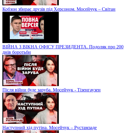
Кобзон збирає друзів під Херсоном. Мосейчук – Світан
ВІЙНА З ВІКНА ОФІСУ ПРЕЗИДЕНТА. Подоляк про 200
днів боротьби
Після війни буде заруба. Мосейчук - Тізенгаузен
Наступний хід путіна. Мосейчук – Рустамзаде