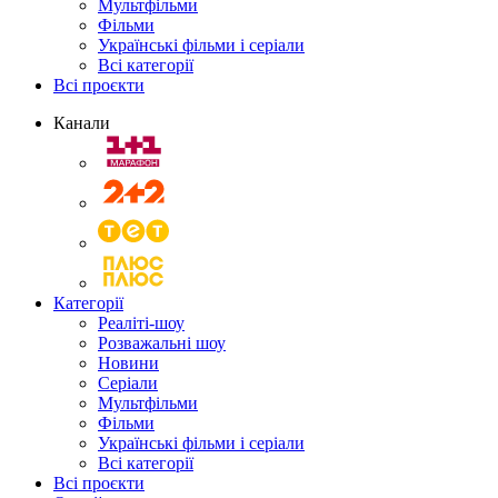
Мультфільми
Фільми
Українські фільми і серіали
Всі категорії
Всі проєкти
Канали
Категорії
Реаліті-шоу
Розважальні шоу
Новини
Серіали
Мультфільми
Фільми
Українські фільми і серіали
Всі категорії
Всі проєкти