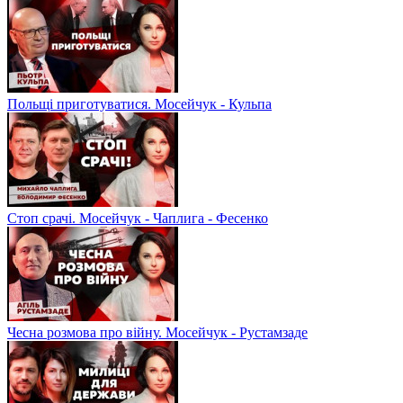
Польщі приготуватися. Мосейчук - Кульпа
Стоп срачі. Мосейчук - Чаплига - Фесенко
Чесна розмова про війну. Мосейчук - Рустамзаде