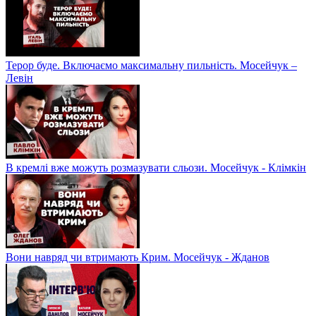
Терор буде. Включаємо максимальну пильність. Мосейчук –
Левін
В кремлі вже можуть розмазувати сльози. Мосейчук - Клімкін
Вони навряд чи втримають Крим. Мосейчук - Жданов