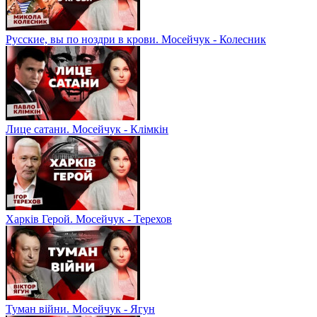
Русские, вы по ноздри в крови. Мосейчук - Колесник
Лице сатани. Мосейчук - Клімкін
Харків Герой. Мосейчук - Терехов
Туман війни. Мосейчук - Ягун