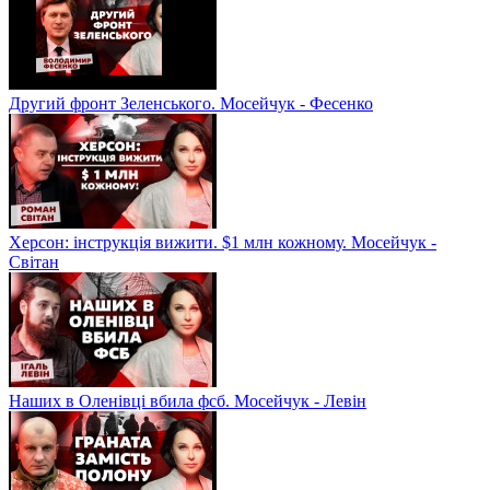
Другий фронт Зеленського. Мосейчук - Фесенко
Херсон: інструкція вижити. $1 млн кожному. Мосейчук -
Світан
Наших в Оленівці вбила фсб. Мосейчук - Левін