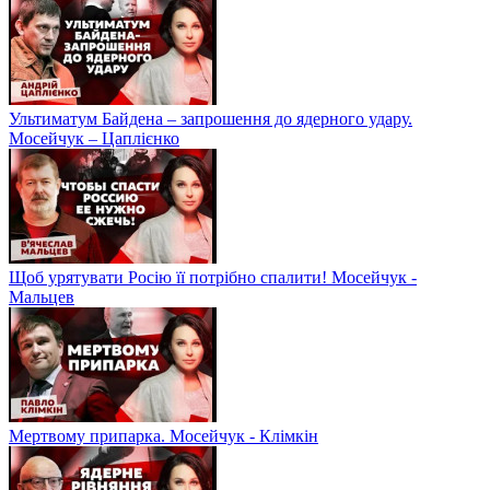
Ультиматум Байдена – запрошення до ядерного удару.
Мосейчук – Цаплієнко
Щоб урятувати Росію її потрібно спалити! Мосейчук -
Мальцев
Мертвому припарка. Мосейчук - Клімкін