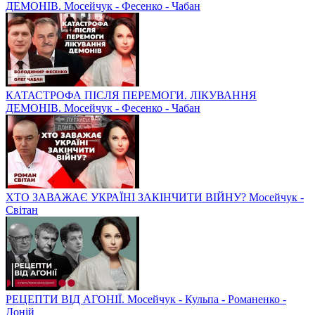
ДЕМОНІВ. Мосейчук - Фесенко - Чабан
КАТАСТРОФА ПІСЛЯ ПЕРЕМОГИ. ЛІКУВАННЯ
ДЕМОНІВ. Мосейчук - Фесенко - Чабан
ХТО ЗАВАЖАЄ УКРАЇНІ ЗАКІНЧИТИ ВІЙНУ? Мосейчук -
Світан
РЕЦЕПТИ ВІД АГОНІЇ. Мосейчук - Кульпа - Романенко -
Доній