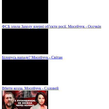
ФСБ злила Заходу ядерні об’єкти росії. Мосейчук - Осєчкін
Білорусь нападе? Мосейчук - Світан
Вбити козла. Мосейчук - Соловей