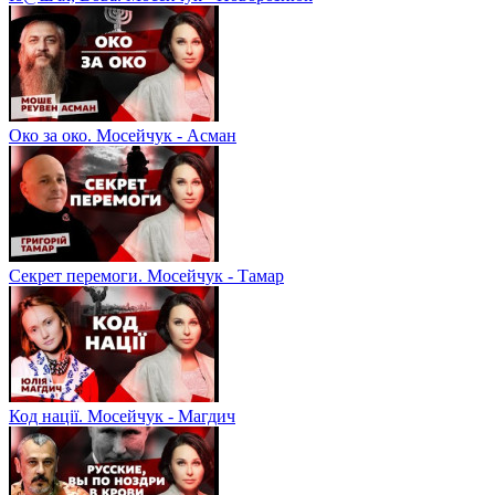
Око за око. Мосейчук - Асман
Секрет перемоги. Мосейчук - Тамар
Код нації. Мосейчук - Магдич