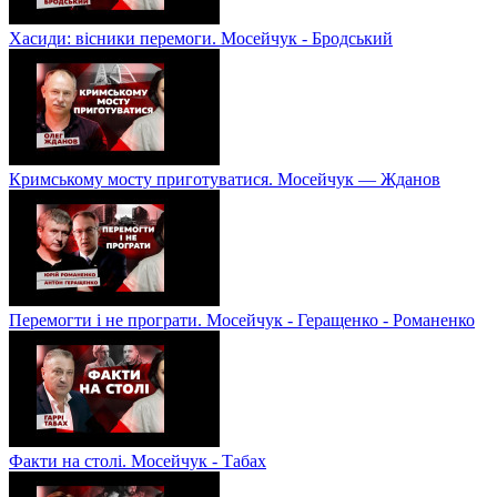
Хасиди: вісники перемоги. Мосейчук - Бродський
Кримському мосту приготуватися. Мосейчук — Жданов
Перемогти і не програти. Мосейчук - Геращенко - Романенко
Факти на столі. Мосейчук - Табах