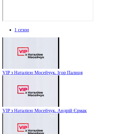
1 сезон
VIP з Наталією Мосейчук. Ігор Палиця
VIP з Наталією Мосейчук. Андрій Єрмак