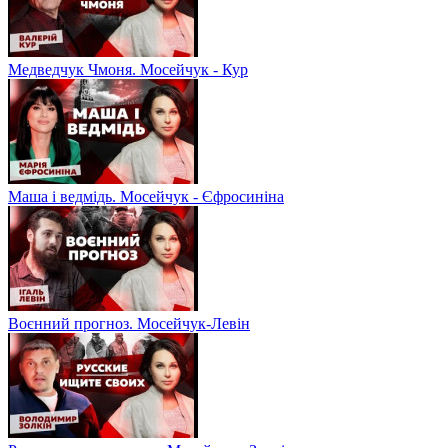
Медведчук Чмоня. Мосейчук - Кур
Маша і ведмідь. Мосейчук - Єфросиніна
Воєнний прогноз. Мосейчук-Левін