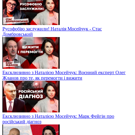
Русофобію заслужили! Наталія Мосейчук - Стас
Домбровський
Ексклюзивно з Наталією Мосейчук: Воєнний експерт Олег
Жданов про те, як перемогти і вижити
Ексклюзивно з Наталією Мосейчук: Марк Фейгін про
російський діагноз