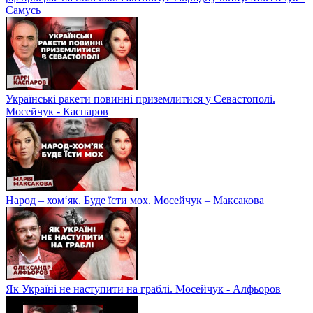
Самусь
Українські ракети повинні приземлитися у Севастополі.
Мосейчук - Каспаров
Народ – хом‘як. Буде їсти мох. Мосейчук – Максакова
Як Україні не наступити на граблі. Мосейчук - Алфьоров