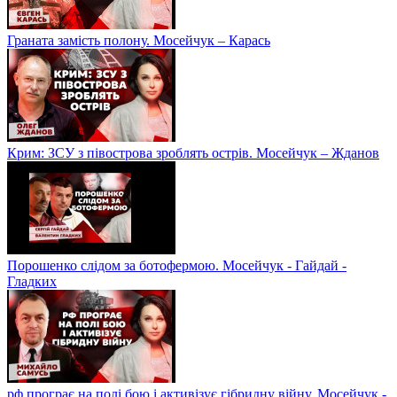
Граната замість полону. Мосейчук – Карась
Крим: ЗСУ з півострова зроблять острів. Мосейчук – Жданов
Порошенко слідом за ботофермою. Мосейчук - Гайдай -
Гладких
рф програє на полі бою і активізує гібридну війну. Мосейчук -