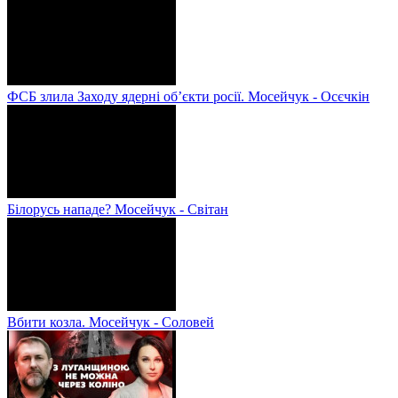
ФСБ злила Заходу ядерні об’єкти росії. Мосейчук - Осєчкін
Білорусь нападе? Мосейчук - Світан
Вбити козла. Мосейчук - Соловей