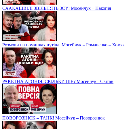
СААКАШВІЛІ ЗВІЛЬНЯТЬ ЗСУ! Мосейчук – Накопія
Розмови на поминках путіна. Мосейчук – Романенко – Хомяк
РАКЕТНА АГОНІЯ: СКІЛЬКИ ЩЕ? Мосейчук - Світан
ПОВОРОЗНЮК – ТАНК! Мосейчук – Поворознюк