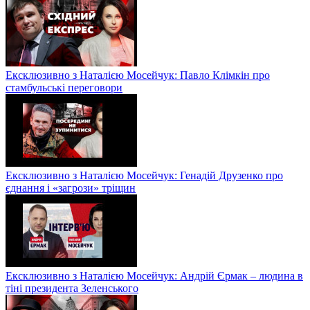
Ексклюзивно з Наталією Мосейчук: Павло Клімкін про
стамбульські переговори
Ексклюзивно з Наталією Мосейчук: Генадій Друзенко про
єднання і «загрози» тріщин
Ексклюзивно з Наталією Мосейчук: Андрій Єрмак – людина в
тіні президента Зеленського