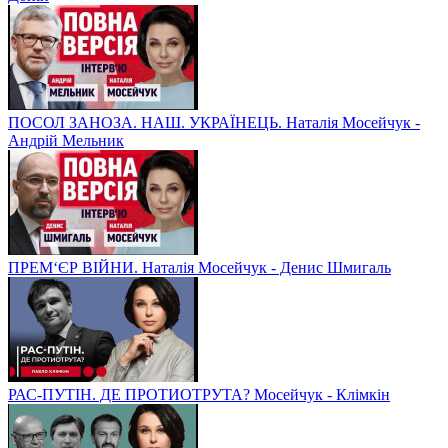
ПОСОЛ ЗАНОЗА. НАШ. УКРАЇНЕЦЬ. Наталія Мосейчук -
Андрій Мельник
ПРЕМ‘ЄР ВІЙНИ. Наталія Мосейчук - Денис Шмигаль
РАС-ПУТІН. ДЕ ПРОТИОТРУТА? Мосейчук - Клімкін