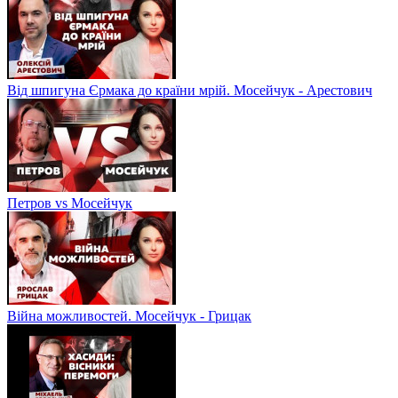
Від шпигуна Єрмака до країни мрій. Мосейчук - Арестович
Петров vs Мосейчук
Війна можливостей. Мосейчук - Грицак