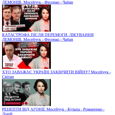
ДЕМОНІВ. Мосейчук - Фесенко - Чабан
КАТАСТРОФА ПІСЛЯ ПЕРЕМОГИ. ЛІКУВАННЯ
ДЕМОНІВ. Мосейчук - Фесенко - Чабан
ХТО ЗАВАЖАЄ УКРАЇНІ ЗАКІНЧИТИ ВІЙНУ? Мосейчук -
Світан
РЕЦЕПТИ ВІД АГОНІЇ. Мосейчук - Кульпа - Романенко -
Доній