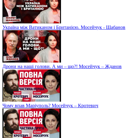
Україна між Ватиканом і Британією. Мосейчук - Шабанов
Дрони на наші голови. А ми – що?! Мосейчук – Жданов
Чому впав Маріуполь? Мосейчук – Кротевич