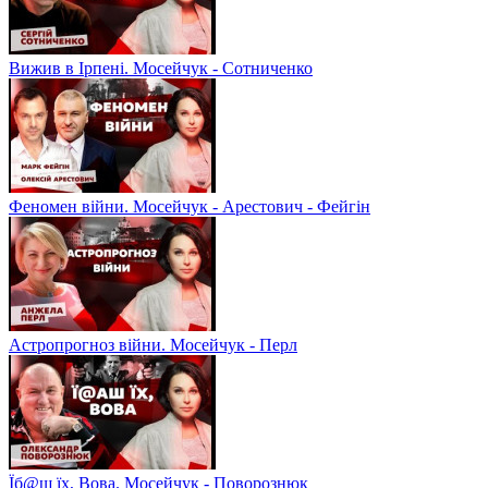
Вижив в Ірпені. Мосейчук - Сотниченко
Феномен війни. Мосейчук - Арестович - Фейгін
Астропрогноз війни. Мосейчук - Перл
Їб@ш їх, Вова. Мосейчук - Поворознюк