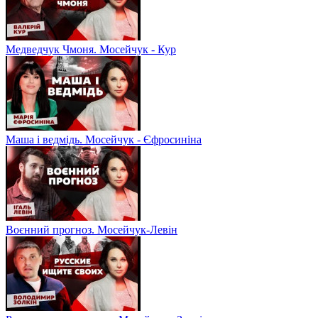
Медведчук Чмоня. Мосейчук - Кур
Маша і ведмідь. Мосейчук - Єфросиніна
Воєнний прогноз. Мосейчук-Левін