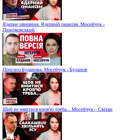
Ядерне рівняння. Ядерний онанізм. Мосейчук -
Піонтковський
Прогноз Буданова. Мосейчук - Буданов
Щоб не вмитися кров'ю треба... Мосейчук – Світан