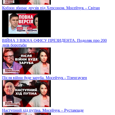
Кобзон збирає друзів під Херсоном. Мосейчук – Світан
ВІЙНА З ВІКНА ОФІСУ ПРЕЗИДЕНТА. Подоляк про 200
днів боротьби
Після війни буде заруба. Мосейчук - Тізенгаузен
Наступний хід путіна. Мосейчук – Рустамзаде