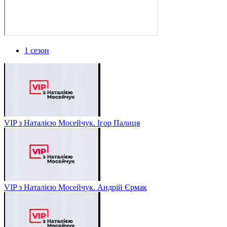
1 сезон
VIP з Наталією Мосейчук. Ігор Палиця
VIP з Наталією Мосейчук. Андрій Єрмак