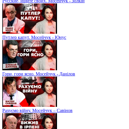
Русские, ищите своих. Мосейчук - Золкін
Путлер капут. Мосейчук - Юнус
Гори, гори ясно. Мосейчук - Данілов
Рахуємо війну. Мосейчук – Савінов