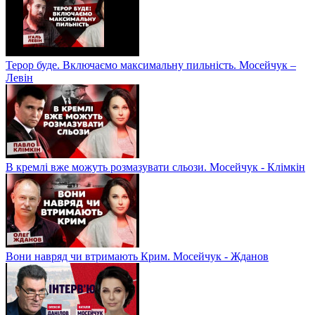
Терор буде. Включаємо максимальну пильність. Мосейчук –
Левін
В кремлі вже можуть розмазувати сльози. Мосейчук - Клімкін
Вони навряд чи втримають Крим. Мосейчук - Жданов