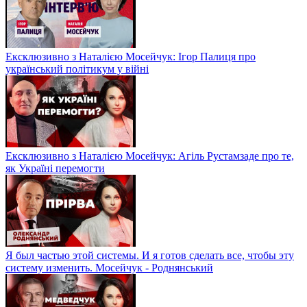
Ексклюзивно з Наталією Мосейчук: Ігор Палиця про
український політикум у війні
Ексклюзивно з Наталією Мосейчук: Агіль Рустамзаде про те,
як Україні перемогти
Я был частью этой системы. И я готов сделать все, чтобы эту
систему изменить. Мосейчук - Роднянський