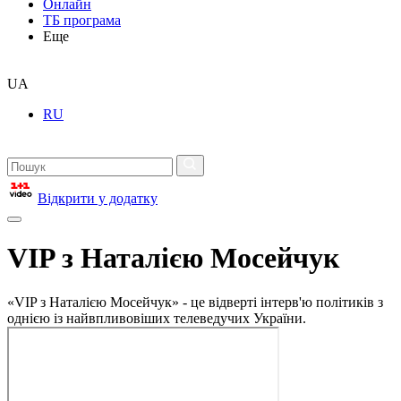
Онлайн
ТБ програма
Еще
UA
RU
Відкрити у додатку
VIP з Наталією Мосейчук
«VIP з Наталією Мосейчук» - це відверті інтерв'ю політиків з
однією із найвпливовіших телеведучих України.