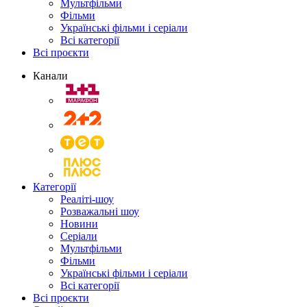
Мультфільми
Фільми
Українські фільми і серіали
Всі категорії
Всі проєкти
Канали
Категорії
Реаліті-шоу
Розважальні шоу
Новини
Серіали
Мультфільми
Фільми
Українські фільми і серіали
Всі категорії
Всі проєкти