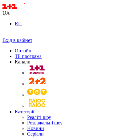
UA
RU
Вхід в кабінет
Онлайн
ТБ програма
Канали
Категорії
Реаліті-шоу
Розважальні шоу
Новини
Серіали