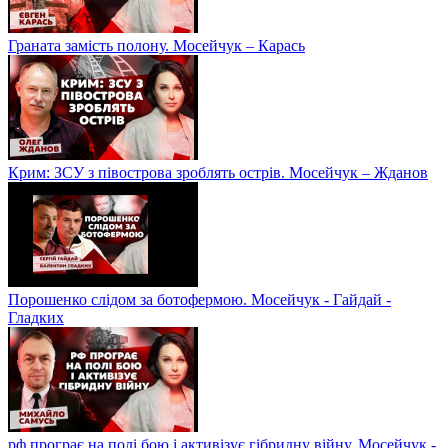
Граната замість полону. Мосейчук – Карась
Крим: ЗСУ з півострова зроблять острів. Мосейчук – Жданов
Порошенко слідом за ботофермою. Мосейчук - Гайдай -
Гладких
рф програє на полі бою і активізує гібридну війну. Мосейчук -