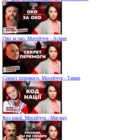
Око за око. Мосейчук - Асман
Секрет перемоги. Мосейчук - Тамар
Код нації. Мосейчук - Магдич