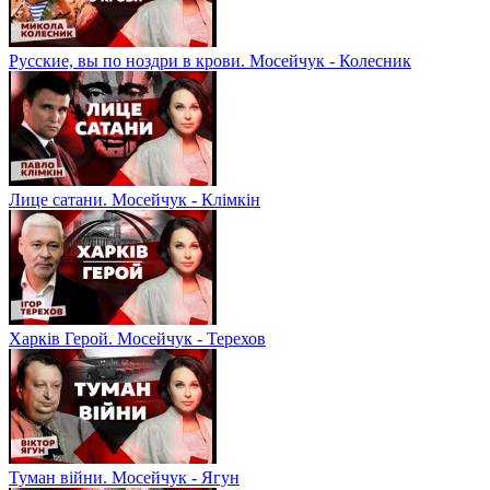
Русские, вы по ноздри в крови. Мосейчук - Колесник
Лице сатани. Мосейчук - Клімкін
Харків Герой. Мосейчук - Терехов
Туман війни. Мосейчук - Ягун