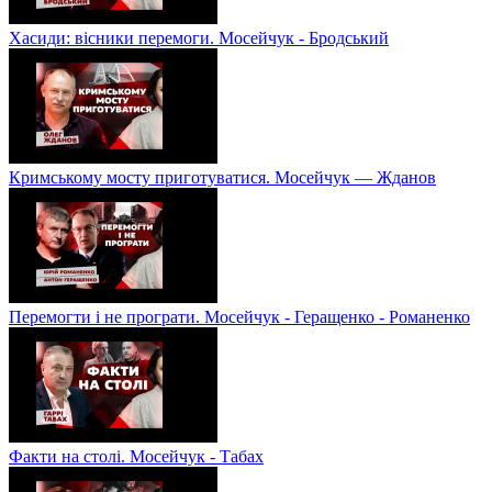
Хасиди: вісники перемоги. Мосейчук - Бродський
Кримському мосту приготуватися. Мосейчук — Жданов
Перемогти і не програти. Мосейчук - Геращенко - Романенко
Факти на столі. Мосейчук - Табах