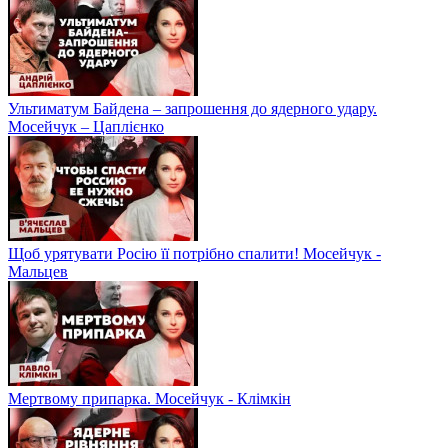
Ультиматум Байдена – запрошення до ядерного удару.
Мосейчук – Цаплієнко
Щоб урятувати Росію її потрібно спалити! Мосейчук -
Мальцев
Мертвому припарка. Мосейчук - Клімкін