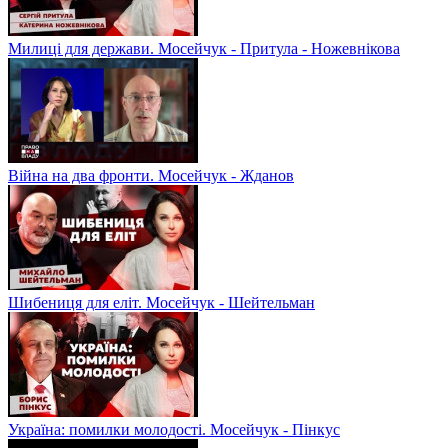
Милиці для держави. Мосейчук - Притула - Ножевнікова
Війна на два фронти. Мосейчук - Жданов
Шибениця для еліт. Мосейчук - Шейтельман
Україна: помилки молодості. Мосейчук - Пінкус