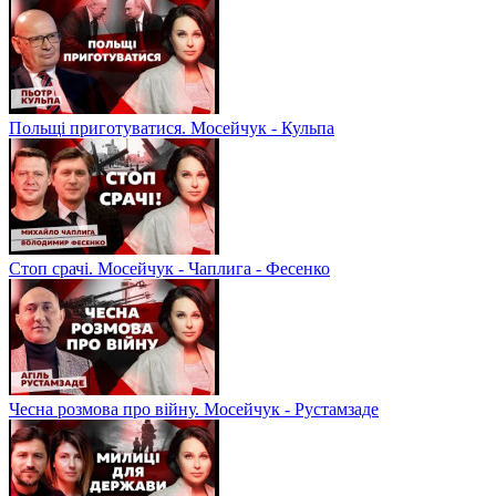
Польщі приготуватися. Мосейчук - Кульпа
Стоп срачі. Мосейчук - Чаплига - Фесенко
Чесна розмова про війну. Мосейчук - Рустамзаде