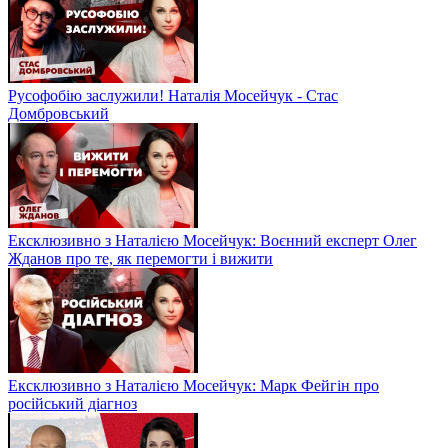
Русофобію заслужили! Наталія Мосейчук - Стас
Домбровський
Ексклюзивно з Наталією Мосейчук: Воєнний експерт Олег
Жданов про те, як перемогти і вижити
Ексклюзивно з Наталією Мосейчук: Марк Фейгін про
російський діагноз