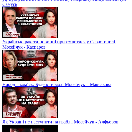
Самусь
Українські ракети повинні приземлитися у Севастополі.
Мосейчук - Каспаров
Народ – хом‘як. Буде їсти мох. Мосейчук – Максакова
Як Україні не наступити на граблі. Мосейчук - Алфьоров