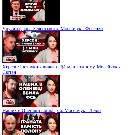
Другий фронт Зеленського. Мосейчук - Фесенко
Херсон: інструкція вижити. $1 млн кожному. Мосейчук -
Світан
Наших в Оленівці вбила фсб. Мосейчук - Левін