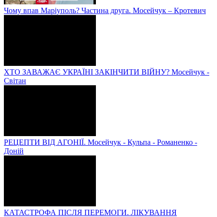
Чому впав Маріуполь? Частина друга. Мосейчук – Кротевич
ХТО ЗАВАЖАЄ УКРАЇНІ ЗАКІНЧИТИ ВІЙНУ? Мосейчук -
Світан
РЕЦЕПТИ ВІД АГОНІЇ. Мосейчук - Кульпа - Романенко -
Доній
КАТАСТРОФА ПІСЛЯ ПЕРЕМОГИ. ЛІКУВАННЯ