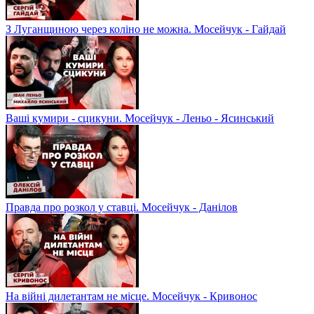
З Луганщиною через коліно не можна. Мосейчук - Гайдай
Ваші кумири - сцикуни. Мосейчук - Леньо - Ясинський
Правда про розкол у ставці. Мосейчук - Данілов
На війні дилетантам не місце. Мосейчук - Кривонос